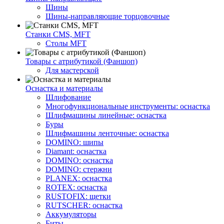
Шины
Шины-направляющие торцовочные
Станки CMS, MFT
Столы MFT
Товары с атрибутикой (Фаншоп)
Для мастерской
Оснастка и материалы
Шлифование
Многофункциональные инструменты: оснастка
Шлифмашины линейные: оснастка
Буры
Шлифмашины ленточные: оснастка
DOMINO: шипы
Diamant: оснастка
DOMINO: оснастка
DOMINO: стержни
PLANEX: оснастка
ROTEX: оснастка
RUSTOFIX: щетки
RUTSCHER: оснастка
Аккумуляторы
Биты