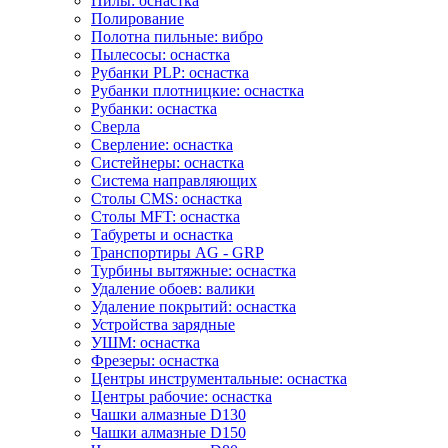
Пилы: оснастка
Полирование
Полотна пильные: вибро
Пылесосы: оснастка
Рубанки PLP: оснастка
Рубанки плотницкие: оснастка
Рубанки: оснастка
Сверла
Сверление: оснастка
Систейнеры: оснастка
Система направляющих
Столы CMS: оснастка
Столы MFT: оснастка
Табуреты и оснастка
Транспортиры AG - GRP
Турбины вытяжные: оснастка
Удаление обоев: валики
Удаление покрытий: оснастка
Устройства зарядные
УШМ: оснастка
Фрезеры: оснастка
Центры инструментальные: оснастка
Центры рабочие: оснастка
Чашки алмазные D130
Чашки алмазные D150