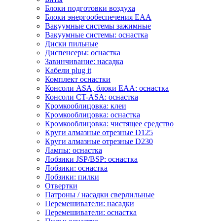
Блоки подготовки воздуха
Блоки энергообеспечения EAA
Вакуумные системы зажимные
Вакуумные системы: оснастка
Диски пильные
Диспенсеры: оснастка
Завинчивание: насадка
Кабели plug it
Комплект оснастки
Консоли ASA, блоки EAA: оснастка
Консоли CT-ASA: оснастка
Кромкооблицовка: клеи
Кромкооблицовка: оснастка
Кромкооблицовка: чистящее средство
Круги алмазные отрезные D125
Круги алмазные отрезные D230
Лампы: оснастка
Лобзики JSP/BSP: оснастка
Лобзики: оснастка
Лобзики: пилки
Отвертки
Патроны / насадки сверлильные
Перемешиватели: насадки
Перемешиватели: оснастка