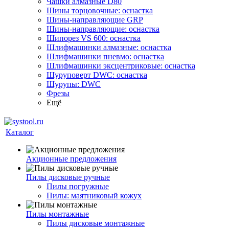
Чашки алмазные D80
Шины торцовочные: оснастка
Шины-направляющие GRP
Шины-направляющие: оснастка
Шипорез VS 600: оснастка
Шлифмашинки алмазные: оснастка
Шлифмашинки пневмо: оснастка
Шлифмашинки эксцентриковые: оснастка
Шуруповерт DWC: оснастка
Шурупы: DWC
Фрезы
Ещё
Каталог
Акционные предложения
Пилы дисковые ручные
Пилы погружные
Пилы: маятниковый кожух
Пилы монтажные
Пилы дисковые монтажные