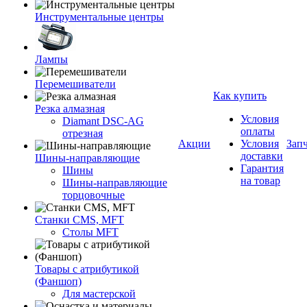
Инструментальные центры
Лампы
Перемешиватели
Как купить
Резка алмазная
Условия
Diamant DSC-AG
оплаты
отрезная
Акции
Условия
Зап
доставки
Шины-направляющие
Гарантия
Шины
на товар
Шины-направляющие
торцовочные
Станки CMS, MFT
Столы MFT
Товары с атрибутикой
(Фаншоп)
Для мастерской