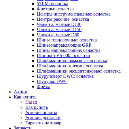
УШМ: оснастка
Фрезеры: оснастка
Центры инструментальные: оснастка
Центры рабочие: оснастка
Чашки алмазные D130
Чашки алмазные D150
Чашки алмазные D80
Шины торцовочные: оснастка
Шины-направляющие GRP
Шины-направляющие: оснастка
Шипорез VS 600: оснастка
Шлифмашинки алмазные: оснастка
Шлифмашинки пневмо: оснастка
Шлифмашинки эксцентриковые: оснастка
Шуруповерт DWC: оснастка
Шурупы: DWC
Фрезы
Акции
Как купить
Назад
Как купить
Условия оплаты
Условия доставки
Гарантия на товар
Запчасти