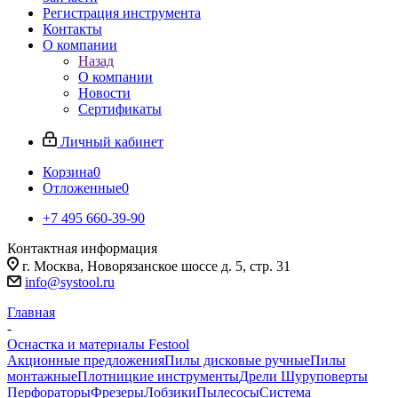
Регистрация инструмента
Контакты
О компании
Назад
О компании
Новости
Сертификаты
Личный кабинет
Корзина
0
Отложенные
0
+7 495 660-39-90
Контактная информация
г. Москва, Новорязанское шоссе д. 5, стр. 31
info@systool.ru
Главная
-
Оснастка и материалы Festool
Акционные предложения
Пилы дисковые ручные
Пилы
монтажные
Плотницкие инструменты
Дрели Шуруповерты
Перфораторы
Фрезеры
Лобзики
Пылесосы
Система