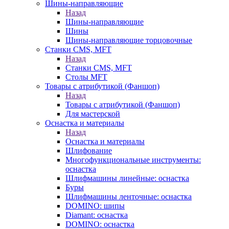
Шины-направляющие
Назад
Шины-направляющие
Шины
Шины-направляющие торцовочные
Станки CMS, MFT
Назад
Станки CMS, MFT
Столы MFT
Товары с атрибутикой (Фаншоп)
Назад
Товары с атрибутикой (Фаншоп)
Для мастерской
Оснастка и материалы
Назад
Оснастка и материалы
Шлифование
Многофункциональные инструменты:
оснастка
Шлифмашины линейные: оснастка
Буры
Шлифмашины ленточные: оснастка
DOMINO: шипы
Diamant: оснастка
DOMINO: оснастка