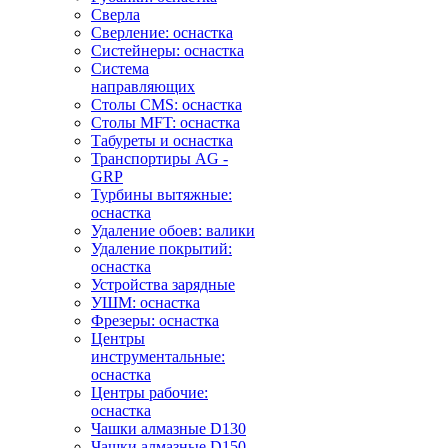
Сверла
Сверление: оснастка
Систейнеры: оснастка
Система
направляющих
Столы CMS: оснастка
Столы MFT: оснастка
Табуреты и оснастка
Транспортиры AG -
GRP
Турбины вытяжные:
оснастка
Удаление обоев: валики
Удаление покрытий:
оснастка
Устройства зарядные
УШМ: оснастка
Фрезеры: оснастка
Центры
инструментальные:
оснастка
Центры рабочие:
оснастка
Чашки алмазные D130
Чашки алмазные D150