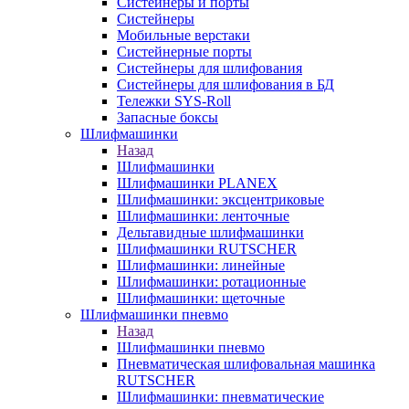
Систейнеры и порты
Систейнеры
Мобильные верстаки
Систейнерные порты
Систейнеры для шлифования
Систейнеры для шлифования в БД
Тележки SYS-Roll
Запасные боксы
Шлифмашинки
Назад
Шлифмашинки
Шлифмашинки PLANEX
Шлифмашинки: эксцентриковые
Шлифмашинки: ленточные
Дельтавидные шлифмашинки
Шлифмашинки RUTSCHER
Шлифмашинки: линейные
Шлифмашинки: ротационные
Шлифмашинки: щеточные
Шлифмашинки пневмо
Назад
Шлифмашинки пневмо
Пневматическая шлифовальная машинка
RUTSCHER
Шлифмашинки: пневматические