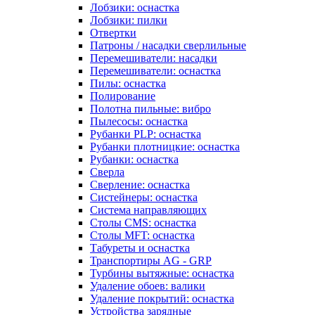
Лобзики: оснастка
Лобзики: пилки
Отвертки
Патроны / насадки сверлильные
Перемешиватели: насадки
Перемешиватели: оснастка
Пилы: оснастка
Полирование
Полотна пильные: вибро
Пылесосы: оснастка
Рубанки PLP: оснастка
Рубанки плотницкие: оснастка
Рубанки: оснастка
Сверла
Сверление: оснастка
Систейнеры: оснастка
Система направляющих
Столы CMS: оснастка
Столы MFT: оснастка
Табуреты и оснастка
Транспортиры AG - GRP
Турбины вытяжные: оснастка
Удаление обоев: валики
Удаление покрытий: оснастка
Устройства зарядные