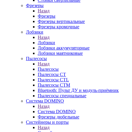
Стойки сверлильные
Фрезеры
Назад
Фрезеры
Фрезеры вертикальные
Фрезеры кромочные
Лобзики
Назад
Лобзики
Лобзики аккумуляторные
Лобзики маятниковые
Пылесосы
Назад
Пылесосы
Пылесосы CT
Пылесосы CTL
Пылесосы CTM
Bluetooth: Пульт ДУ и модуль-приёмник
Пылесосы специальные
Система DOMINO
Назад
Система DOMINO
Фрезеры дюбельные
Систейнеры и порты
Назад