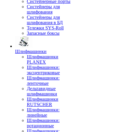
Систейнерные порты
Систейнеры для
шлифования
Систейнеры для
шлифования в БД
Тележки SYS-Roll
Запасные боксы
Шлифмашинки
Шлифмашинки
PLANEX
Шлифмашинки:
эксцентриковые
Шлифмашинки:
ленточные
Дельтавидные
шлифмашинки
Шлифмашинки
RUTSCHER
Шлифмашинки:
линейные
Шлифмашинки:
ротационные
Шлифмашинки: