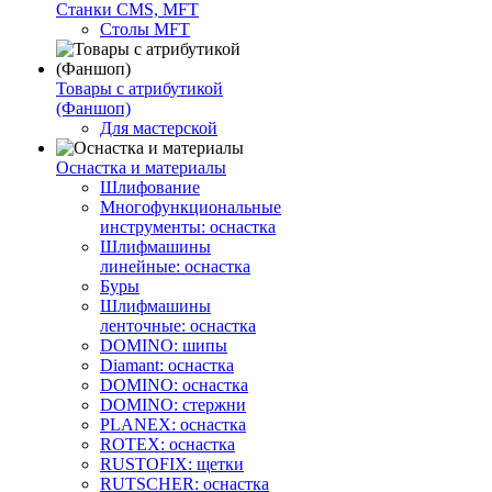
Станки CMS, MFT
Столы MFT
Товары с атрибутикой
(Фаншоп)
Для мастерской
Оснастка и материалы
Шлифование
Многофункциональные
инструменты: оснастка
Шлифмашины
линейные: оснастка
Буры
Шлифмашины
ленточные: оснастка
DOMINO: шипы
Diamant: оснастка
DOMINO: оснастка
DOMINO: стержни
PLANEX: оснастка
ROTEX: оснастка
RUSTOFIX: щетки
RUTSCHER: оснастка