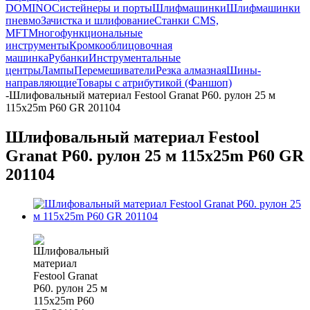
DOMINO
Систейнеры и порты
Шлифмашинки
Шлифмашинки
пневмо
Зачистка и шлифование
Станки CMS,
MFT
Многофункциональные
инструменты
Кромкооблицовочная
машинка
Рубанки
Инструментальные
центры
Лампы
Перемешиватели
Резка алмазная
Шины-
направляющие
Товары с атрибутикой (Фаншоп)
-
Шлифовальный материал Festool Granat P60. рулон 25 м
115x25m P60 GR 201104
Шлифовальный материал Festool
Granat P60. рулон 25 м 115x25m P60 GR
201104