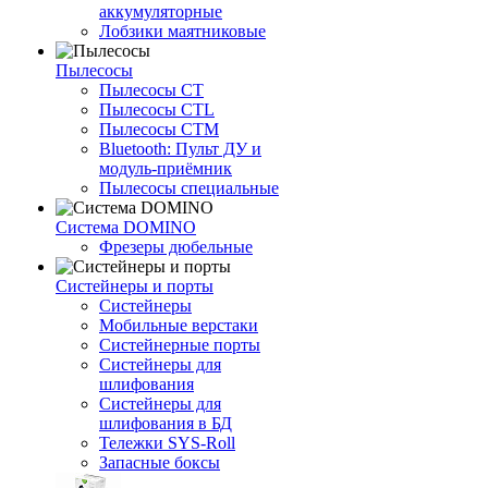
аккумуляторные
Лобзики маятниковые
Пылесосы
Пылесосы CT
Пылесосы CTL
Пылесосы CTM
Bluetooth: Пульт ДУ и
модуль-приёмник
Пылесосы специальные
Система DOMINO
Фрезеры дюбельные
Систейнеры и порты
Систейнеры
Мобильные верстаки
Систейнерные порты
Систейнеры для
шлифования
Систейнеры для
шлифования в БД
Тележки SYS-Roll
Запасные боксы