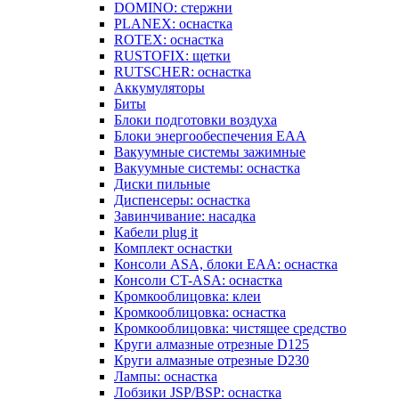
DOMINO: стержни
PLANEX: оснастка
ROTEX: оснастка
RUSTOFIX: щетки
RUTSCHER: оснастка
Аккумуляторы
Биты
Блоки подготовки воздуха
Блоки энергообеспечения EAA
Вакуумные системы зажимные
Вакуумные системы: оснастка
Диски пильные
Диспенсеры: оснастка
Завинчивание: насадка
Кабели plug it
Комплект оснастки
Консоли ASA, блоки EAA: оснастка
Консоли CT-ASA: оснастка
Кромкооблицовка: клеи
Кромкооблицовка: оснастка
Кромкооблицовка: чистящее средство
Круги алмазные отрезные D125
Круги алмазные отрезные D230
Лампы: оснастка
Лобзики JSP/BSP: оснастка