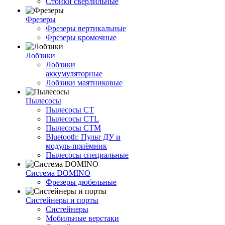
Стойки сверлильные
Фрезеры
Фрезеры вертикальные
Фрезеры кромочные
Лобзики
Лобзики
аккумуляторные
Лобзики маятниковые
Пылесосы
Пылесосы CT
Пылесосы CTL
Пылесосы CTM
Bluetooth: Пульт ДУ и
модуль-приёмник
Пылесосы специальные
Система DOMINO
Фрезеры дюбельные
Систейнеры и порты
Систейнеры
Мобильные верстаки