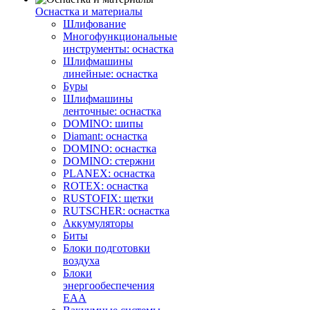
Оснастка и материалы
Шлифование
Многофункциональные
инструменты: оснастка
Шлифмашины
линейные: оснастка
Буры
Шлифмашины
ленточные: оснастка
DOMINO: шипы
Diamant: оснастка
DOMINO: оснастка
DOMINO: стержни
PLANEX: оснастка
ROTEX: оснастка
RUSTOFIX: щетки
RUTSCHER: оснастка
Аккумуляторы
Биты
Блоки подготовки
воздуха
Блоки
энергообеспечения
EAA