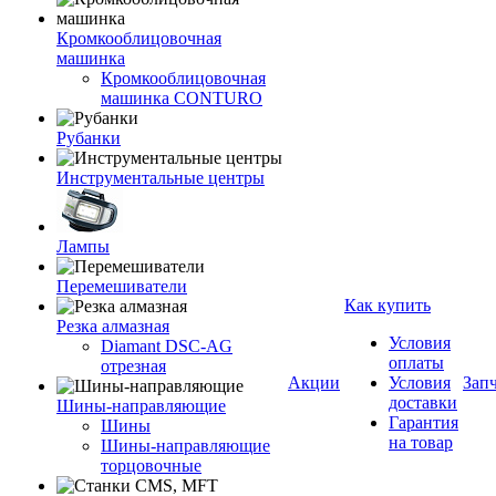
Кромкооблицовочная
машинка
Кромкооблицовочная
машинка CONTURO
Рубанки
Инструментальные центры
Лампы
Перемешиватели
Как купить
Резка алмазная
Условия
Diamant DSC-AG
оплаты
отрезная
Акции
Условия
Зап
доставки
Шины-направляющие
Гарантия
Шины
на товар
Шины-направляющие
торцовочные