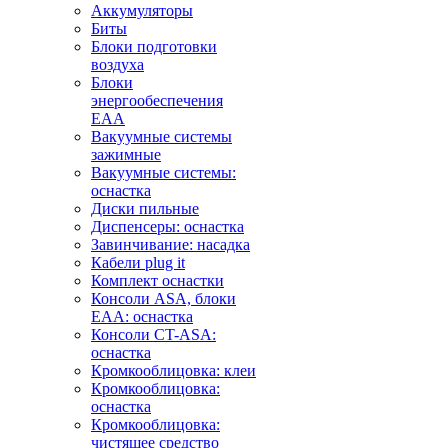
Аккумуляторы
Биты
Блоки подготовки
воздуха
Блоки
энергообеспечения
EAA
Вакуумные системы
зажимные
Вакуумные системы:
оснастка
Диски пильные
Диспенсеры: оснастка
Завинчивание: насадка
Кабели plug it
Комплект оснастки
Консоли ASA, блоки
EAA: оснастка
Консоли CT-ASA:
оснастка
Кромкооблицовка: клеи
Кромкооблицовка:
оснастка
Кромкооблицовка:
чистящее средство