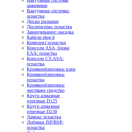
Вакуумные системы
зажимные
Вакуумные системы:
оснастка
Диски пильные
Диспенсеры: оснастка
Завинчивание: насадка
Кабели plug it
Комплект оснастки
Консоли ASA, блоки
EAA: оснастка
Консоли CT-ASA:
оснастка
Кромкооблицовка: клеи
Кромкооблицовка:
оснастка
Кромкооблицовка:
чистящее средство
Круги алмазные
отрезные D125
Круги алмазные
отрезные D230
Лампы: оснастка
Лобзики JSP/BSP:
оснастка