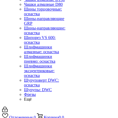
Чашки алмазные D80
Шины торцовочные:
оснастка
Шины-направляющие
GRP
Шины-направляющие:
оснастка
Шипорез VS 600:
оснастка
Шлифмашинки
алмазные: оснастка
Шлифмашинки
пневмо: оснастка
Шлифмашинки
эксцентриковые:
оснастка
Шуруповерт DWC:
оснастка
Шурупы: DWC
Фрезы
Ещё
Отложенные
0
Корзина
0
0