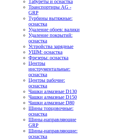
Табуреты и оснастка
Транспортиры AG -
GRP
Турбины вытяжные:
оснастка
Удаление обоев: валики
Удаление покрытий:
оснастка
Устройства зарядные
УШМ: оснастка
Фрезеры: оснастка
Центры
инструментальные:
оснастка
Центры рабочие:
оснастка
Чашки алмазные D130
Чашки алмазные D150
Чашки алмазные D80
Шины торцовочные:
оснастка
Шины-направляющие
GRP
Шины-направляющие:
оснастка