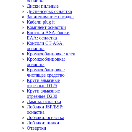
оснастка
Диски пильные
Диспенсеры: оснастка
Завинчивание: насадка
Кабели plug it
Комплект оснастки
Консоли ASA, блоки
EAA: оснастка
Консоли CT-ASA:
оснастка
Кромкооблицовка: клеи
Кромкооблицовка:
оснастка
Кромкооблицовка:
чистящее средство
Круги алмазные
отрезные D125
Круги алмазные
отрезные D230
Лампы: оснастка
Лобзики JSP/BSP:
оснастка
Лобзики: оснастка
Лобзики: пилки
Отвертки