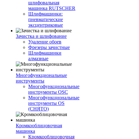
шлифовальная
машинка RUTSCHER
Шлифмашинки:
пневматические
эксцентриковые
Зачистка и шлифование
Удаление обоев
Фрезеры зачистные
Шлифмашинки
алмазные
Многофункциональные
инструменты
Многофункциональные
инструменты OSC
Многофункциональные
инструменты OS
(СНЯТО)
Кромкооблицовочная
машинка
Кромкооблицовочная