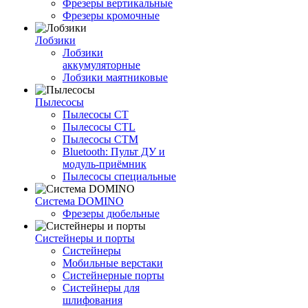
Фрезеры вертикальные
Фрезеры кромочные
Лобзики
Лобзики
аккумуляторные
Лобзики маятниковые
Пылесосы
Пылесосы CT
Пылесосы CTL
Пылесосы CTM
Bluetooth: Пульт ДУ и
модуль-приёмник
Пылесосы специальные
Система DOMINO
Фрезеры дюбельные
Систейнеры и порты
Систейнеры
Мобильные верстаки
Систейнерные порты
Систейнеры для
шлифования