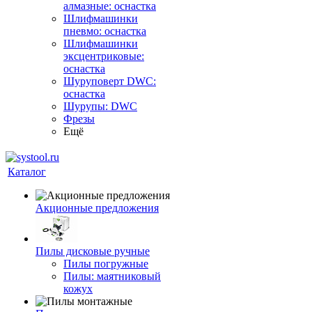
алмазные: оснастка
Шлифмашинки
пневмо: оснастка
Шлифмашинки
эксцентриковые:
оснастка
Шуруповерт DWC:
оснастка
Шурупы: DWC
Фрезы
Ещё
Каталог
Акционные предложения
Пилы дисковые ручные
Пилы погружные
Пилы: маятниковый
кожух