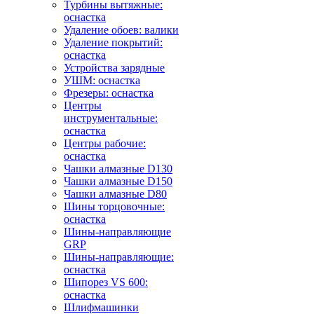
Турбины вытяжные:
оснастка
Удаление обоев: валики
Удаление покрытий:
оснастка
Устройства зарядные
УШМ: оснастка
Фрезеры: оснастка
Центры
инструментальные:
оснастка
Центры рабочие:
оснастка
Чашки алмазные D130
Чашки алмазные D150
Чашки алмазные D80
Шины торцовочные:
оснастка
Шины-направляющие
GRP
Шины-направляющие:
оснастка
Шипорез VS 600:
оснастка
Шлифмашинки