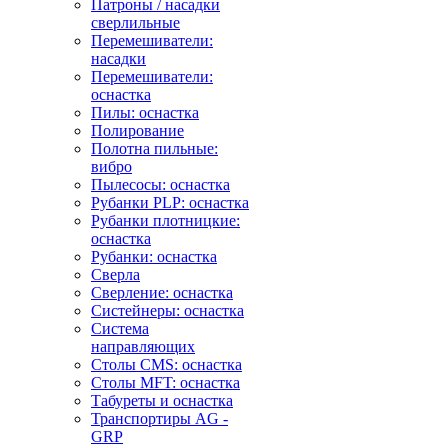
Патроны / насадки
сверлильные
Перемешиватели:
насадки
Перемешиватели:
оснастка
Пилы: оснастка
Полирование
Полотна пильные:
вибро
Пылесосы: оснастка
Рубанки PLP: оснастка
Рубанки плотницкие:
оснастка
Рубанки: оснастка
Сверла
Сверление: оснастка
Систейнеры: оснастка
Система
направляющих
Столы CMS: оснастка
Столы MFT: оснастка
Табуреты и оснастка
Транспортиры AG -
GRP