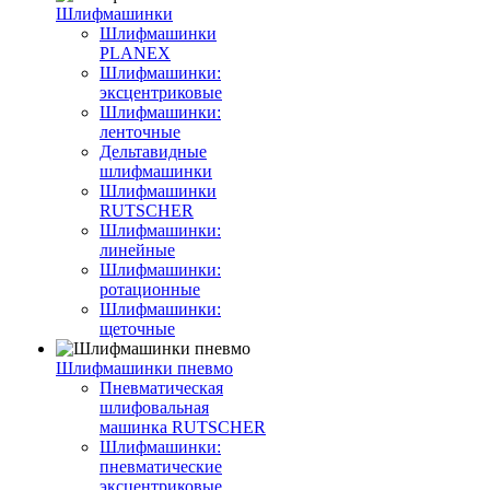
Шлифмашинки
Шлифмашинки
PLANEX
Шлифмашинки:
эксцентриковые
Шлифмашинки:
ленточные
Дельтавидные
шлифмашинки
Шлифмашинки
RUTSCHER
Шлифмашинки:
линейные
Шлифмашинки:
ротационные
Шлифмашинки:
щеточные
Шлифмашинки пневмо
Пневматическая
шлифовальная
машинка RUTSCHER
Шлифмашинки:
пневматические
эксцентриковые