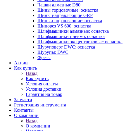
Чашки алмазные D80
Шины торцовочные: оснастка
Шины-направляющие GRP
Шины-направляющие: оснастка
Шипорез VS 600: оснастка
Шлифмашинки алмазные: оснастка
Шлифмашинки пневмо: оснастка
Шлифмашинки эксцентриковые: оснастка
Шуруповерт DWC: оснастка
Шурупы: DWC
Фрезы
Акции
Как купить
Назад
Как купить
Условия оплаты
Условия доставки
Гарантия на товар
Запчасти
Регистрация инструмента
Контакты
О компании
Назад
О компании