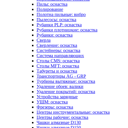
Пилы: оснастка
Полирование
Полотна пильные: вибро
Пылесосы: оснастка
Рубанки PLP: оснастка
Рубанки плотницкие: оснастка
Рубанки: оснастка
Сверла
Сверление: оснастка
Систейнеры: оснастка
Система направляющих
Столы CMS: оснастка
Столы MFT: оснастка
Табуреты и оснастка
Транспортиры AG - GRP
Турбины вытяжные: оснастка
Удаление обоев: валики
Удаление покрытий: оснастка
Устройства зарядные
УШМ: оснастка
Фрезеры: оснастка
Центры инструментальные: оснастка
Центры рабочие: оснастка
Чашки алмазные D130
Чашки алмазные D150