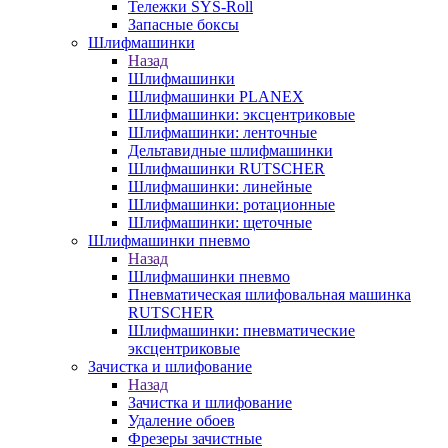
Тележки SYS-Roll
Запасные боксы
Шлифмашинки
Назад
Шлифмашинки
Шлифмашинки PLANEX
Шлифмашинки: эксцентриковые
Шлифмашинки: ленточные
Дельтавидные шлифмашинки
Шлифмашинки RUTSCHER
Шлифмашинки: линейные
Шлифмашинки: ротационные
Шлифмашинки: щеточные
Шлифмашинки пневмо
Назад
Шлифмашинки пневмо
Пневматическая шлифовальная машинка
RUTSCHER
Шлифмашинки: пневматические
эксцентриковые
Зачистка и шлифование
Назад
Зачистка и шлифование
Удаление обоев
Фрезеры зачистные