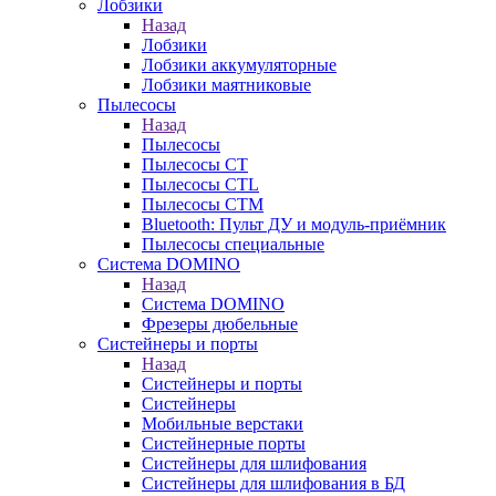
Лобзики
Назад
Лобзики
Лобзики аккумуляторные
Лобзики маятниковые
Пылесосы
Назад
Пылесосы
Пылесосы CT
Пылесосы CTL
Пылесосы CTM
Bluetooth: Пульт ДУ и модуль-приёмник
Пылесосы специальные
Система DOMINO
Назад
Система DOMINO
Фрезеры дюбельные
Систейнеры и порты
Назад
Систейнеры и порты
Систейнеры
Мобильные верстаки
Систейнерные порты
Систейнеры для шлифования
Систейнеры для шлифования в БД