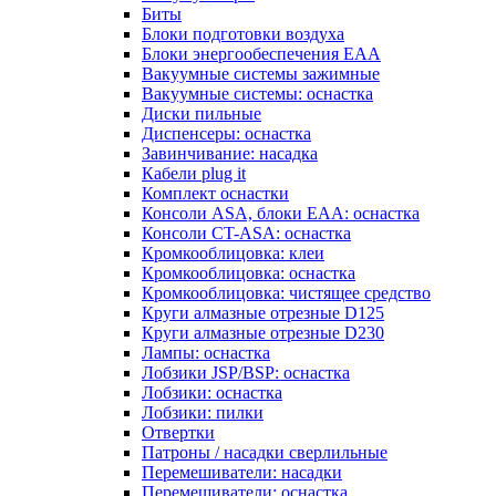
Биты
Блоки подготовки воздуха
Блоки энергообеспечения EAA
Вакуумные системы зажимные
Вакуумные системы: оснастка
Диски пильные
Диспенсеры: оснастка
Завинчивание: насадка
Кабели plug it
Комплект оснастки
Консоли ASA, блоки EAA: оснастка
Консоли CT-ASA: оснастка
Кромкооблицовка: клеи
Кромкооблицовка: оснастка
Кромкооблицовка: чистящее средство
Круги алмазные отрезные D125
Круги алмазные отрезные D230
Лампы: оснастка
Лобзики JSP/BSP: оснастка
Лобзики: оснастка
Лобзики: пилки
Отвертки
Патроны / насадки сверлильные
Перемешиватели: насадки
Перемешиватели: оснастка