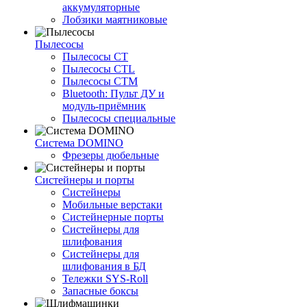
аккумуляторные
Лобзики маятниковые
Пылесосы
Пылесосы CT
Пылесосы CTL
Пылесосы CTM
Bluetooth: Пульт ДУ и
модуль-приёмник
Пылесосы специальные
Система DOMINO
Фрезеры дюбельные
Систейнеры и порты
Систейнеры
Мобильные верстаки
Систейнерные порты
Систейнеры для
шлифования
Систейнеры для
шлифования в БД
Тележки SYS-Roll
Запасные боксы