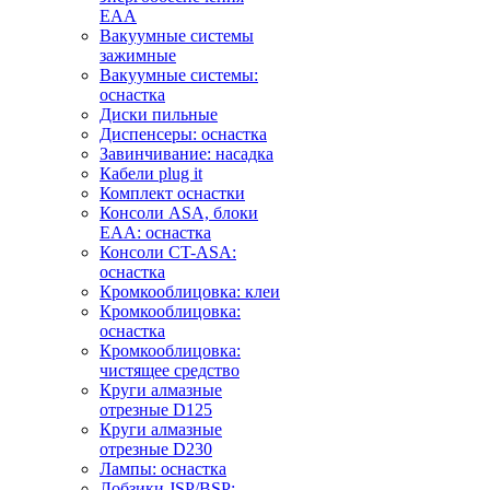
EAA
Вакуумные системы
зажимные
Вакуумные системы:
оснастка
Диски пильные
Диспенсеры: оснастка
Завинчивание: насадка
Кабели plug it
Комплект оснастки
Консоли ASA, блоки
EAA: оснастка
Консоли CT-ASA:
оснастка
Кромкооблицовка: клеи
Кромкооблицовка:
оснастка
Кромкооблицовка:
чистящее средство
Круги алмазные
отрезные D125
Круги алмазные
отрезные D230
Лампы: оснастка
Лобзики JSP/BSP: