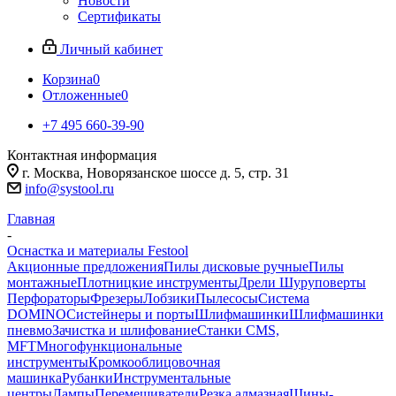
Новости
Сертификаты
Личный кабинет
Корзина
0
Отложенные
0
+7 495 660-39-90
Контактная информация
г. Москва, Новорязанское шоссе д. 5, стр. 31
info@systool.ru
Главная
-
Оснастка и материалы Festool
Акционные предложения
Пилы дисковые ручные
Пилы
монтажные
Плотницкие инструменты
Дрели Шуруповерты
Перфораторы
Фрезеры
Лобзики
Пылесосы
Система
DOMINO
Систейнеры и порты
Шлифмашинки
Шлифмашинки
пневмо
Зачистка и шлифование
Станки CMS,
MFT
Многофункциональные
инструменты
Кромкооблицовочная
машинка
Рубанки
Инструментальные
центры
Лампы
Перемешиватели
Резка алмазная
Шины-