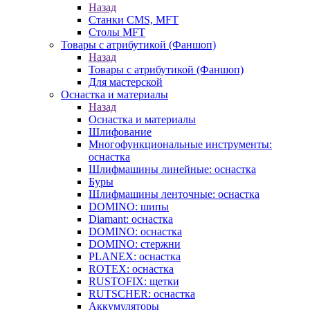
Назад
Станки CMS, MFT
Столы MFT
Товары с атрибутикой (Фаншоп)
Назад
Товары с атрибутикой (Фаншоп)
Для мастерской
Оснастка и материалы
Назад
Оснастка и материалы
Шлифование
Многофункциональные инструменты:
оснастка
Шлифмашины линейные: оснастка
Буры
Шлифмашины ленточные: оснастка
DOMINO: шипы
Diamant: оснастка
DOMINO: оснастка
DOMINO: стержни
PLANEX: оснастка
ROTEX: оснастка
RUSTOFIX: щетки
RUTSCHER: оснастка
Аккумуляторы