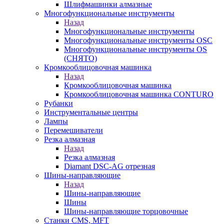
Шлифмашинки алмазные
Многофункциональные инструменты
Назад
Многофункциональные инструменты
Многофункциональные инструменты OSC
Многофункциональные инструменты OS
(СНЯТО)
Кромкооблицовочная машинка
Назад
Кромкооблицовочная машинка
Кромкооблицовочная машинка CONTURO
Рубанки
Инструментальные центры
Лампы
Перемешиватели
Резка алмазная
Назад
Резка алмазная
Diamant DSC-AG отрезная
Шины-направляющие
Назад
Шины-направляющие
Шины
Шины-направляющие торцовочные
Станки CMS, MFT