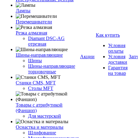
Лампы
Перемешиватели
Резка алмазная
Как купить
Diamant DSC-AG
отрезная
Условия
оплаты
Шины-направляющие
Акции
Условия
Зап
Шины
доставки
Шины-направляющие
Гарантия
торцовочные
на товар
Станки CMS, MFT
Столы MFT
Товары с атрибутикой
(Фаншоп)
Для мастерской
Оснастка и материалы
Шлифование