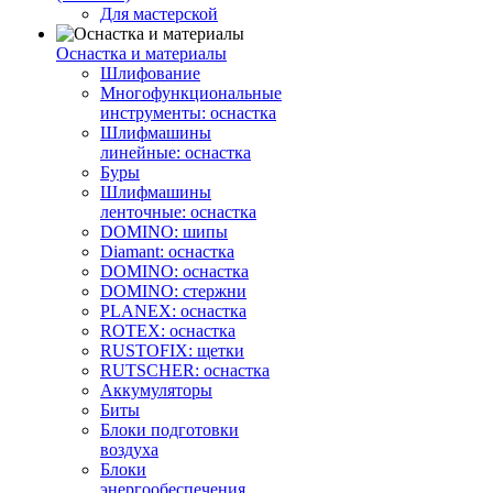
Для мастерской
Оснастка и материалы
Шлифование
Многофункциональные
инструменты: оснастка
Шлифмашины
линейные: оснастка
Буры
Шлифмашины
ленточные: оснастка
DOMINO: шипы
Diamant: оснастка
DOMINO: оснастка
DOMINO: стержни
PLANEX: оснастка
ROTEX: оснастка
RUSTOFIX: щетки
RUTSCHER: оснастка
Аккумуляторы
Биты
Блоки подготовки
воздуха
Блоки
энергообеспечения