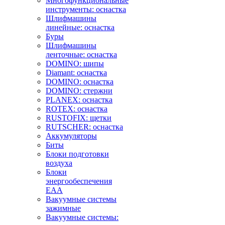
Многофункциональные
инструменты: оснастка
Шлифмашины
линейные: оснастка
Буры
Шлифмашины
ленточные: оснастка
DOMINO: шипы
Diamant: оснастка
DOMINO: оснастка
DOMINO: стержни
PLANEX: оснастка
ROTEX: оснастка
RUSTOFIX: щетки
RUTSCHER: оснастка
Аккумуляторы
Биты
Блоки подготовки
воздуха
Блоки
энергообеспечения
EAA
Вакуумные системы
зажимные
Вакуумные системы: