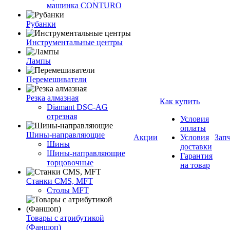
машинка CONTURO
Рубанки
Инструментальные центры
Лампы
Перемешиватели
Резка алмазная
Как купить
Diamant DSC-AG
отрезная
Условия
оплаты
Шины-направляющие
Акции
Условия
Зап
Шины
доставки
Шины-направляющие
Гарантия
торцовочные
на товар
Станки CMS, MFT
Столы MFT
Товары с атрибутикой
(Фаншоп)