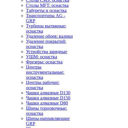
Столы CMS: оснастка
Столы MFT: оснастка
Табуреты и оснастка
Транспортиры AG -
GRP
Турбины вытяжные:
оснастка
Удаление обоев: валики
Удаление покрытий:
оснастка
Устройства зарядные
УШМ: оснастка
Фрезеры: оснастка
Центры
инструментальные:
оснастка
Центры рабочие:
оснастка
Чашки алмазные D130
Чашки алмазные D150
Чашки алмазные D80
Шины торцовочные:
оснастка
Шины-направляющие
GRP