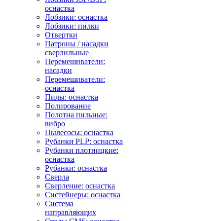
оснастка
Лобзики: оснастка
Лобзики: пилки
Отвертки
Патроны / насадки
сверлильные
Перемешиватели:
насадки
Перемешиватели:
оснастка
Пилы: оснастка
Полирование
Полотна пильные:
вибро
Пылесосы: оснастка
Рубанки PLP: оснастка
Рубанки плотницкие:
оснастка
Рубанки: оснастка
Сверла
Сверление: оснастка
Систейнеры: оснастка
Система
направляющих