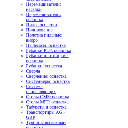
Перемешиватели:
насадки
Перемешиватели:
оснастка
Пилы: оснастка
Полирование
Полотна пильные:
вибро
Пылесосы: оснастка
Рубанки PLP: оснастка
Рубанки плотницкие:
оснастка
Рубанки: оснастка
Сверла
Сверление: оснастка
Систейнеры: оснастка
Система
направляющих
Столы CMS: оснастка
Столы MFT: оснастка
Табуреты и оснастка
Транспортиры AG -
GRP
Турбины вытяжные:
оснастка