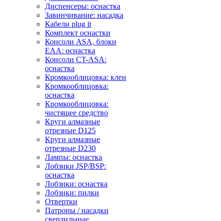
Диспенсеры: оснастка
Завинчивание: насадка
Кабели plug it
Комплект оснастки
Консоли ASA, блоки
EAA: оснастка
Консоли CT-ASA:
оснастка
Кромкооблицовка: клеи
Кромкооблицовка:
оснастка
Кромкооблицовка:
чистящее средство
Круги алмазные
отрезные D125
Круги алмазные
отрезные D230
Лампы: оснастка
Лобзики JSP/BSP:
оснастка
Лобзики: оснастка
Лобзики: пилки
Отвертки
Патроны / насадки
сверлильные