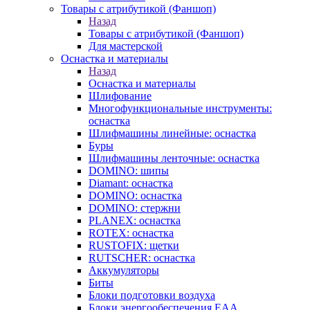
Товары с атрибутикой (Фаншоп)
Назад
Товары с атрибутикой (Фаншоп)
Для мастерской
Оснастка и материалы
Назад
Оснастка и материалы
Шлифование
Многофункциональные инструменты:
оснастка
Шлифмашины линейные: оснастка
Буры
Шлифмашины ленточные: оснастка
DOMINO: шипы
Diamant: оснастка
DOMINO: оснастка
DOMINO: стержни
PLANEX: оснастка
ROTEX: оснастка
RUSTOFIX: щетки
RUTSCHER: оснастка
Аккумуляторы
Биты
Блоки подготовки воздуха
Блоки энергообеспечения EAA