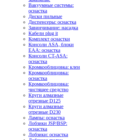
Вакуумные системы:
оснастка
Диски пильные
Диспенсеры: оснастка
Завинчивание: насадка
Кабели plug it
Комплект оснастки
Консоли ASA, блоки
EAA: оснастка
Консоли CT-ASA:
оснастка
Кромкооблицовка: клеи
Кромкооблицовка:
оснастка
Кромкооблицовка:
чистящее средство
Круги алмазные
отрезные D125
Круги алмазные
отрезные D230
Лампы: оснастка
Лобзики JSP/BSP:
оснастка
Лобзики: оснастка