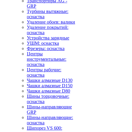
Транспортиры AG -
GRP
Турбины вытяжные:
оснастка
Удаление обоев: валики
Удаление покрытий:
оснастка
Устройства зарядные
УШМ: оснастка
Фрезеры: оснастка
Центры
инструментальные:
оснастка
Центры рабочие:
оснастка
Чашки алмазные D130
Чашки алмазные D150
Чашки алмазные D80
Шины торцовочные:
оснастка
Шины-направляющие
GRP
Шины-направляющие:
оснастка
Шипорез VS 600: