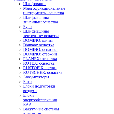
Шлифование
Многофункциональные
инструменты: оснастка
Шлифмашины
линейные: оснастка
Буры
Шлифмашины
ленточные: оснастка
DOMINO: шипы
Diamant: оснастка
DOMINO: оснастка
DOMINO: стержни
PLANEX: оснастка
ROTEX: оснастка
RUSTOFIX: щетки
RUTSCHER: оснастка
Аккумуляторы
Биты
Блоки подготовки
воздуха
Блоки
энергообеспечения
EAA
Вакуумные системы
зажимные