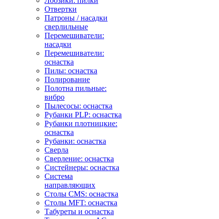
Лобзики: пилки
Отвертки
Патроны / насадки
сверлильные
Перемешиватели:
насадки
Перемешиватели:
оснастка
Пилы: оснастка
Полирование
Полотна пильные:
вибро
Пылесосы: оснастка
Рубанки PLP: оснастка
Рубанки плотницкие:
оснастка
Рубанки: оснастка
Сверла
Сверление: оснастка
Систейнеры: оснастка
Система
направляющих
Столы CMS: оснастка
Столы MFT: оснастка
Табуреты и оснастка