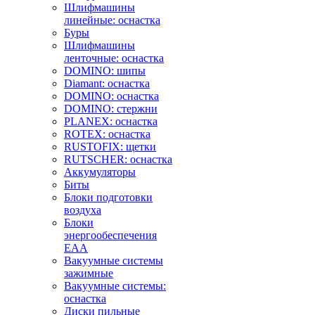
Шлифмашины
линейные: оснастка
Буры
Шлифмашины
ленточные: оснастка
DOMINO: шипы
Diamant: оснастка
DOMINO: оснастка
DOMINO: стержни
PLANEX: оснастка
ROTEX: оснастка
RUSTOFIX: щетки
RUTSCHER: оснастка
Аккумуляторы
Биты
Блоки подготовки
воздуха
Блоки
энергообеспечения
EAA
Вакуумные системы
зажимные
Вакуумные системы:
оснастка
Диски пильные