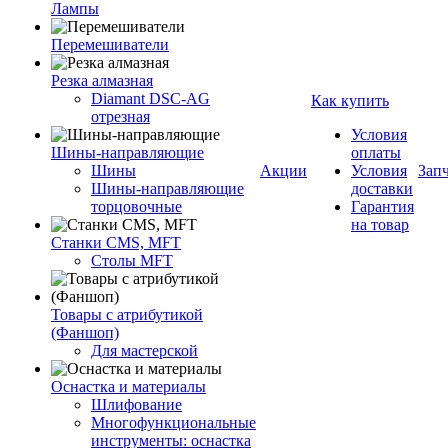
Лампы
Перемешиватели
Резка алмазная
Diamant DSC-AG
Как купить
отрезная
Условия
Шины-направляющие
оплаты
Шины
Акции
Условия
Зап
Шины-направляющие
доставки
торцовочные
Гарантия
на товар
Станки CMS, MFT
Столы MFT
Товары с атрибутикой
(Фаншоп)
Для мастерской
Оснастка и материалы
Шлифование
Многофункциональные
инструменты: оснастка