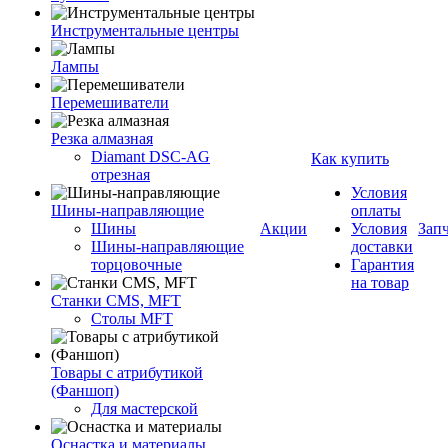
Инструментальные центры
Лампы
Перемешиватели
Резка алмазная
Diamant DSC-AG
Как купить
отрезная
Условия
Шины-направляющие
оплаты
Шины
Акции
Условия
Зап
Шины-направляющие
доставки
торцовочные
Гарантия
на товар
Станки CMS, MFT
Столы MFT
Товары с атрибутикой
(Фаншоп)
Для мастерской
Оснастка и материалы