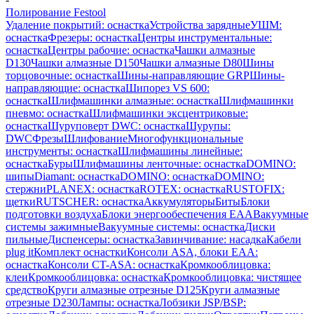
Полирование Festool
Удаление покрытий: оснастка
Устройства зарядные
УШМ:
оснастка
Фрезеры: оснастка
Центры инструментальные:
оснастка
Центры рабочие: оснастка
Чашки алмазные
D130
Чашки алмазные D150
Чашки алмазные D80
Шины
торцовочные: оснастка
Шины-направляющие GRP
Шины-
направляющие: оснастка
Шипорез VS 600:
оснастка
Шлифмашинки алмазные: оснастка
Шлифмашинки
пневмо: оснастка
Шлифмашинки эксцентриковые:
оснастка
Шуруповерт DWC: оснастка
Шурупы:
DWC
Фрезы
Шлифование
Многофункциональные
инструменты: оснастка
Шлифмашины линейные:
оснастка
Буры
Шлифмашины ленточные: оснастка
DOMINO:
шипы
Diamant: оснастка
DOMINO: оснастка
DOMINO:
стержни
PLANEX: оснастка
ROTEX: оснастка
RUSTOFIX:
щетки
RUTSCHER: оснастка
Аккумуляторы
Биты
Блоки
подготовки воздуха
Блоки энергообеспечения EAA
Вакуумные
системы зажимные
Вакуумные системы: оснастка
Диски
пильные
Диспенсеры: оснастка
Завинчивание: насадка
Кабели
plug it
Комплект оснастки
Консоли ASA, блоки EAA:
оснастка
Консоли CT-ASA: оснастка
Кромкооблицовка:
клеи
Кромкооблицовка: оснастка
Кромкооблицовка: чистящее
средство
Круги алмазные отрезные D125
Круги алмазные
отрезные D230
Лампы: оснастка
Лобзики JSP/BSP: