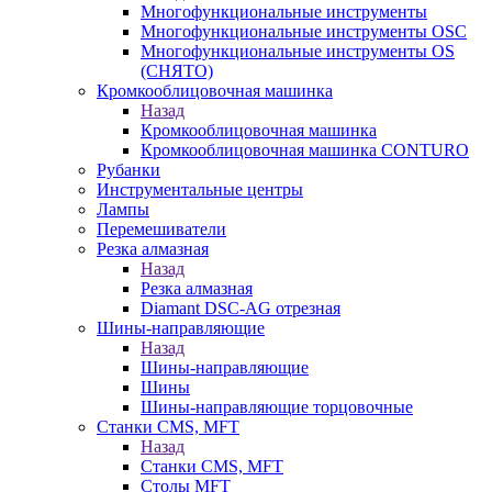
Многофункциональные инструменты
Многофункциональные инструменты OSC
Многофункциональные инструменты OS
(СНЯТО)
Кромкооблицовочная машинка
Назад
Кромкооблицовочная машинка
Кромкооблицовочная машинка CONTURO
Рубанки
Инструментальные центры
Лампы
Перемешиватели
Резка алмазная
Назад
Резка алмазная
Diamant DSC-AG отрезная
Шины-направляющие
Назад
Шины-направляющие
Шины
Шины-направляющие торцовочные
Станки CMS, MFT
Назад
Станки CMS, MFT
Столы MFT