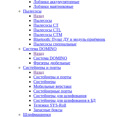
Лобзики аккумуляторные
Лобзики маятниковые
Пылесосы
Назад
Пылесосы
Пылесосы CT
Пылесосы CTL
Пылесосы CTM
Bluetooth: Пульт ДУ и модуль-приёмник
Пылесосы специальные
Система DOMINO
Назад
Система DOMINO
Фрезеры дюбельные
Систейнеры и порты
Назад
Систейнеры и порты
Систейнеры
Мобильные верстаки
Систейнерные порты
Систейнеры для шлифования
Систейнеры для шлифования в БД
Тележки SYS-Roll
Запасные боксы
Шлифмашинки