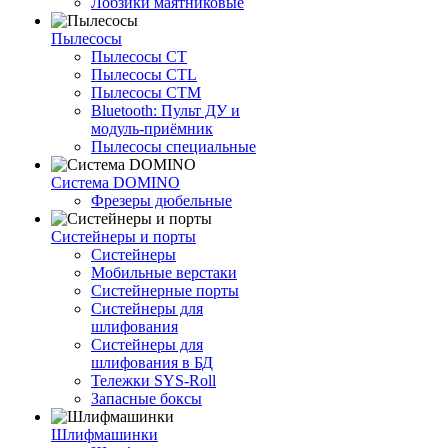
Лобзики маятниковые
Пылесосы
Пылесосы CT
Пылесосы CTL
Пылесосы CTM
Bluetooth: Пульт ДУ и
модуль-приёмник
Пылесосы специальные
Система DOMINO
Фрезеры дюбельные
Систейнеры и порты
Систейнеры
Мобильные верстаки
Систейнерные порты
Систейнеры для
шлифования
Систейнеры для
шлифования в БД
Тележки SYS-Roll
Запасные боксы
Шлифмашинки