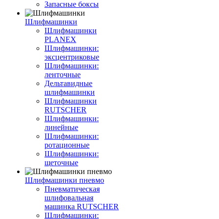
Запасные боксы
Шлифмашинки
Шлифмашинки
PLANEX
Шлифмашинки:
эксцентриковые
Шлифмашинки:
ленточные
Дельтавидные
шлифмашинки
Шлифмашинки
RUTSCHER
Шлифмашинки:
линейные
Шлифмашинки:
ротационные
Шлифмашинки:
щеточные
Шлифмашинки пневмо
Пневматическая
шлифовальная
машинка RUTSCHER
Шлифмашинки: