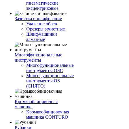
пневматические
эксцентриковые
Зачистка и шлифование
Удаление обоев
Фрезеры зачистные
Шлифмашинки
алмазные
Многофункциональные
инструменты
Многофункциональные
инструменты OSC
Многофункциональные
инструменты OS
(СНЯТО)
Кромкооблицовочная
машинка
Кромкооблицовочная
машинка CONTURO
Рубанки