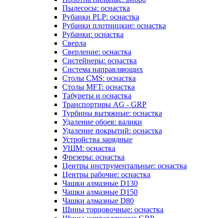
Пылесосы: оснастка
Рубанки PLP: оснастка
Рубанки плотницкие: оснастка
Рубанки: оснастка
Сверла
Сверление: оснастка
Систейнеры: оснастка
Система направляющих
Столы CMS: оснастка
Столы MFT: оснастка
Табуреты и оснастка
Транспортиры AG - GRP
Турбины вытяжные: оснастка
Удаление обоев: валики
Удаление покрытий: оснастка
Устройства зарядные
УШМ: оснастка
Фрезеры: оснастка
Центры инструментальные: оснастка
Центры рабочие: оснастка
Чашки алмазные D130
Чашки алмазные D150
Чашки алмазные D80
Шины торцовочные: оснастка