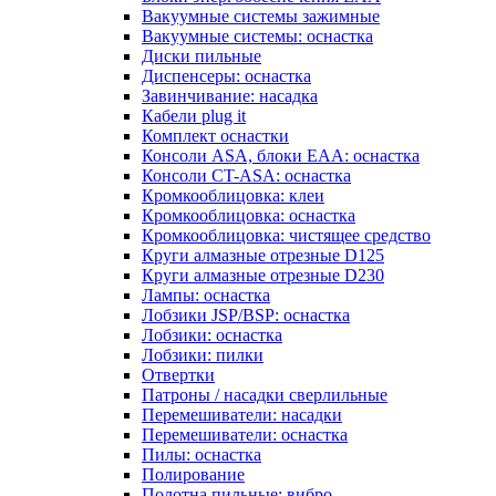
Вакуумные системы зажимные
Вакуумные системы: оснастка
Диски пильные
Диспенсеры: оснастка
Завинчивание: насадка
Кабели plug it
Комплект оснастки
Консоли ASA, блоки EAA: оснастка
Консоли CT-ASA: оснастка
Кромкооблицовка: клеи
Кромкооблицовка: оснастка
Кромкооблицовка: чистящее средство
Круги алмазные отрезные D125
Круги алмазные отрезные D230
Лампы: оснастка
Лобзики JSP/BSP: оснастка
Лобзики: оснастка
Лобзики: пилки
Отвертки
Патроны / насадки сверлильные
Перемешиватели: насадки
Перемешиватели: оснастка
Пилы: оснастка
Полирование
Полотна пильные: вибро