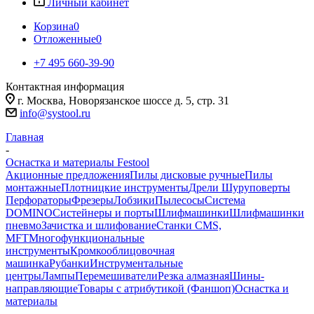
Личный кабинет
Корзина
0
Отложенные
0
+7 495 660-39-90
Контактная информация
г. Москва, Новорязанское шоссе д. 5, стр. 31
info@systool.ru
Главная
-
Оснастка и материалы Festool
Акционные предложения
Пилы дисковые ручные
Пилы
монтажные
Плотницкие инструменты
Дрели Шуруповерты
Перфораторы
Фрезеры
Лобзики
Пылесосы
Система
DOMINO
Систейнеры и порты
Шлифмашинки
Шлифмашинки
пневмо
Зачистка и шлифование
Станки CMS,
MFT
Многофункциональные
инструменты
Кромкооблицовочная
машинка
Рубанки
Инструментальные
центры
Лампы
Перемешиватели
Резка алмазная
Шины-
направляющие
Товары с атрибутикой (Фаншоп)
Оснастка и
материалы
-