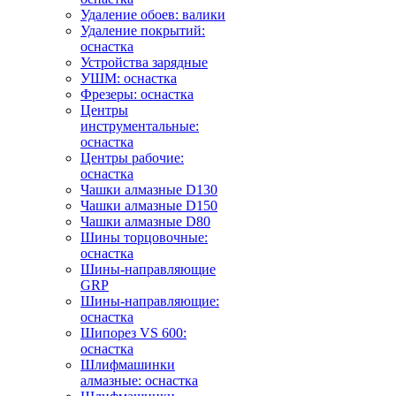
Удаление обоев: валики
Удаление покрытий:
оснастка
Устройства зарядные
УШМ: оснастка
Фрезеры: оснастка
Центры
инструментальные:
оснастка
Центры рабочие:
оснастка
Чашки алмазные D130
Чашки алмазные D150
Чашки алмазные D80
Шины торцовочные:
оснастка
Шины-направляющие
GRP
Шины-направляющие:
оснастка
Шипорез VS 600:
оснастка
Шлифмашинки
алмазные: оснастка