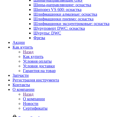
Шины-направляющие GRP
Шины-направляющие: оснастка
Шипорез VS 600: оснастка
Шлифмашинки алмазные: оснастка
Шлифмашинки пневмо: оснастка
Шлифмашинки эксцентриковые: оснастка
Шуруповерт DWC: оснастка
Шурупы: DWC
Фрезы
Акции
Как купить
Назад
Как купить
Условия оплаты
Условия доставки
Гарантия на товар
Запчасти
Регистрация инструмента
Контакты
О компании
Назад
О компании
Новости
Сертификаты