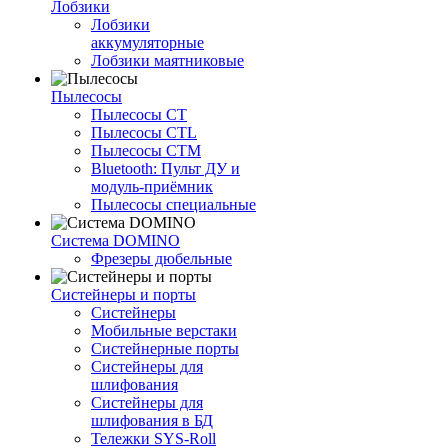
Лобзики
Лобзики
аккумуляторные
Лобзики маятниковые
Пылесосы
Пылесосы CT
Пылесосы CTL
Пылесосы CTM
Bluetooth: Пульт ДУ и
модуль-приёмник
Пылесосы специальные
Система DOMINO
Фрезеры дюбельные
Систейнеры и порты
Систейнеры
Мобильные верстаки
Систейнерные порты
Систейнеры для
шлифования
Систейнеры для
шлифования в БД
Тележки SYS-Roll