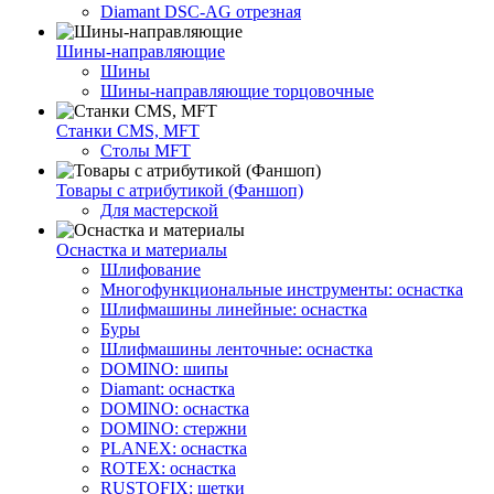
Diamant DSC-AG отрезная
Шины-направляющие
Шины
Шины-направляющие торцовочные
Станки CMS, MFT
Столы MFT
Товары с атрибутикой (Фаншоп)
Для мастерской
Оснастка и материалы
Шлифование
Многофункциональные инструменты: оснастка
Шлифмашины линейные: оснастка
Буры
Шлифмашины ленточные: оснастка
DOMINO: шипы
Diamant: оснастка
DOMINO: оснастка
DOMINO: стержни
PLANEX: оснастка
ROTEX: оснастка
RUSTOFIX: щетки