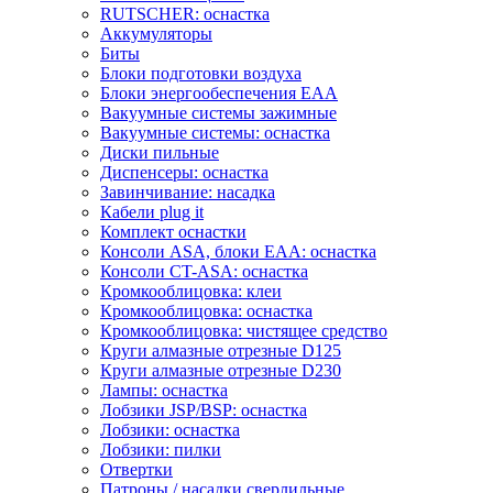
RUTSCHER: оснастка
Аккумуляторы
Биты
Блоки подготовки воздуха
Блоки энергообеспечения EAA
Вакуумные системы зажимные
Вакуумные системы: оснастка
Диски пильные
Диспенсеры: оснастка
Завинчивание: насадка
Кабели plug it
Комплект оснастки
Консоли ASA, блоки EAA: оснастка
Консоли CT-ASA: оснастка
Кромкооблицовка: клеи
Кромкооблицовка: оснастка
Кромкооблицовка: чистящее средство
Круги алмазные отрезные D125
Круги алмазные отрезные D230
Лампы: оснастка
Лобзики JSP/BSP: оснастка
Лобзики: оснастка
Лобзики: пилки
Отвертки
Патроны / насадки сверлильные