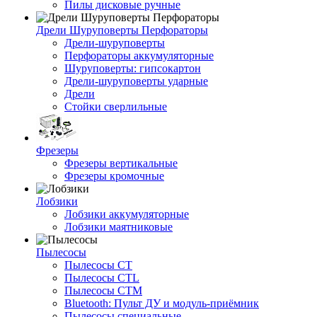
Пилы дисковые ручные
Дрели Шуруповерты Перфораторы
Дрели-шуруповерты
Перфораторы аккумуляторные
Шуруповерты: гипсокартон
Дрели-шуруповерты ударные
Дрели
Стойки сверлильные
Фрезеры
Фрезеры вертикальные
Фрезеры кромочные
Лобзики
Лобзики аккумуляторные
Лобзики маятниковые
Пылесосы
Пылесосы CT
Пылесосы CTL
Пылесосы CTM
Bluetooth: Пульт ДУ и модуль-приёмник
Пылесосы специальные