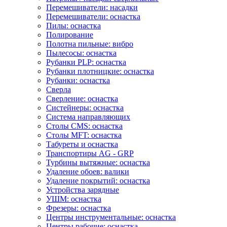
Перемешиватели: насадки
Перемешиватели: оснастка
Пилы: оснастка
Полирование
Полотна пильные: вибро
Пылесосы: оснастка
Рубанки PLP: оснастка
Рубанки плотницкие: оснастка
Рубанки: оснастка
Сверла
Сверление: оснастка
Систейнеры: оснастка
Система направляющих
Столы CMS: оснастка
Столы MFT: оснастка
Табуреты и оснастка
Транспортиры AG - GRP
Турбины вытяжные: оснастка
Удаление обоев: валики
Удаление покрытий: оснастка
Устройства зарядные
УШМ: оснастка
Фрезеры: оснастка
Центры инструментальные: оснастка
Центры рабочие: оснастка