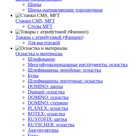
Шины
Шины-направляющие торцовочные
Станки CMS, MFT
Столы MFT
Товары с атрибутикой (Фаншоп)
Для мастерской
Оснастка и материалы
Шлифование
Многофункциональные инструменты: оснастка
Шлифмашины линейные: оснастка
Буры
Шлифмашины ленточные: оснастка
DOMINO: шипы
Diamant: оснастка
DOMINO: оснастка
DOMINO: стержни
PLANEX: оснастка
ROTEX: оснастка
RUSTOFIX: щетки
RUTSCHER: оснастка
Аккумуляторы
Биты