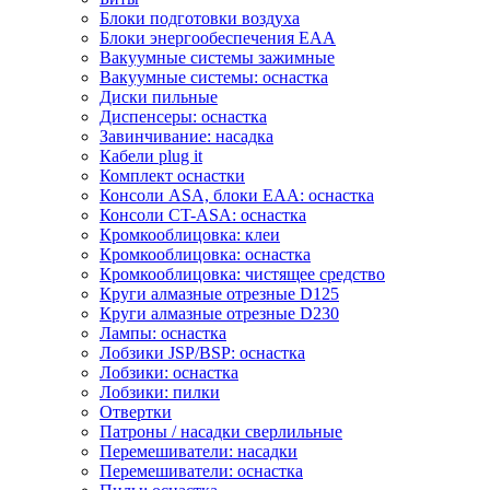
Блоки подготовки воздуха
Блоки энергообеспечения EAA
Вакуумные системы зажимные
Вакуумные системы: оснастка
Диски пильные
Диспенсеры: оснастка
Завинчивание: насадка
Кабели plug it
Комплект оснастки
Консоли ASA, блоки EAA: оснастка
Консоли CT-ASA: оснастка
Кромкооблицовка: клеи
Кромкооблицовка: оснастка
Кромкооблицовка: чистящее средство
Круги алмазные отрезные D125
Круги алмазные отрезные D230
Лампы: оснастка
Лобзики JSP/BSP: оснастка
Лобзики: оснастка
Лобзики: пилки
Отвертки
Патроны / насадки сверлильные
Перемешиватели: насадки
Перемешиватели: оснастка