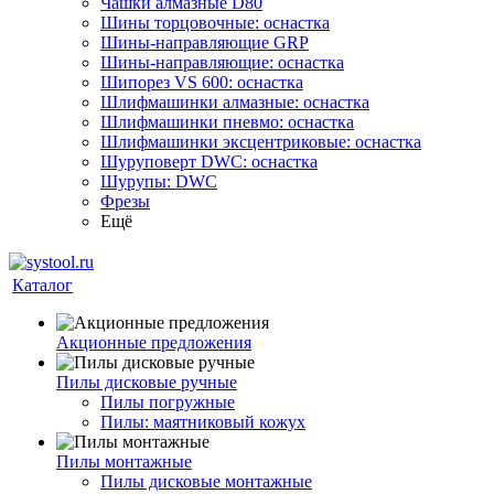
Чашки алмазные D80
Шины торцовочные: оснастка
Шины-направляющие GRP
Шины-направляющие: оснастка
Шипорез VS 600: оснастка
Шлифмашинки алмазные: оснастка
Шлифмашинки пневмо: оснастка
Шлифмашинки эксцентриковые: оснастка
Шуруповерт DWC: оснастка
Шурупы: DWC
Фрезы
Ещё
Каталог
Акционные предложения
Пилы дисковые ручные
Пилы погружные
Пилы: маятниковый кожух
Пилы монтажные
Пилы дисковые монтажные