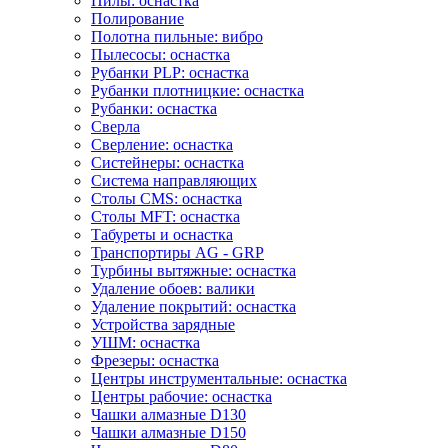
Пилы: оснастка
Полирование
Полотна пильные: вибро
Пылесосы: оснастка
Рубанки PLP: оснастка
Рубанки плотницкие: оснастка
Рубанки: оснастка
Сверла
Сверление: оснастка
Систейнеры: оснастка
Система направляющих
Столы CMS: оснастка
Столы MFT: оснастка
Табуреты и оснастка
Транспортиры AG - GRP
Турбины вытяжные: оснастка
Удаление обоев: валики
Удаление покрытий: оснастка
Устройства зарядные
УШМ: оснастка
Фрезеры: оснастка
Центры инструментальные: оснастка
Центры рабочие: оснастка
Чашки алмазные D130
Чашки алмазные D150