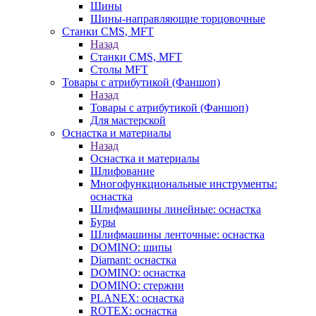
Шины
Шины-направляющие торцовочные
Станки CMS, MFT
Назад
Станки CMS, MFT
Столы MFT
Товары с атрибутикой (Фаншоп)
Назад
Товары с атрибутикой (Фаншоп)
Для мастерской
Оснастка и материалы
Назад
Оснастка и материалы
Шлифование
Многофункциональные инструменты:
оснастка
Шлифмашины линейные: оснастка
Буры
Шлифмашины ленточные: оснастка
DOMINO: шипы
Diamant: оснастка
DOMINO: оснастка
DOMINO: стержни
PLANEX: оснастка
ROTEX: оснастка