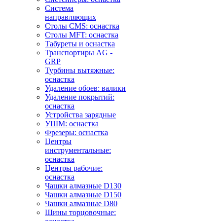
Система
направляющих
Столы CMS: оснастка
Столы MFT: оснастка
Табуреты и оснастка
Транспортиры AG -
GRP
Турбины вытяжные:
оснастка
Удаление обоев: валики
Удаление покрытий:
оснастка
Устройства зарядные
УШМ: оснастка
Фрезеры: оснастка
Центры
инструментальные:
оснастка
Центры рабочие:
оснастка
Чашки алмазные D130
Чашки алмазные D150
Чашки алмазные D80
Шины торцовочные: