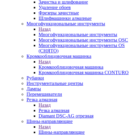
Зачистка и шлифование
Удаление обоев
Фрезеры зачистные
Шлифмашинки алмазные
Многофункциональные инструменты
Назад
Многофункциональные инструменты
Многофункциональные инструменты OSC
Многофункциональные инструменты OS
(СНЯТО)
Кромкооблицовочная машинка
Назад
Кромкооблицовочная машинка
Кромкооблицовочная машинка CONTURO
Рубанки
Инструментальные центры
Лампы
Перемешиватели
Резка алмазная
Назад
Резка алмазная
Diamant DSC-AG отрезная
Шины-направляющие
Назад
Шины-направляющие