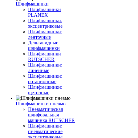
Шлифмашинки
Шлифмашинки
PLANEX
Шлифмашинки:
эксцентриковые
Шлифмашинки:
ленточные
Дельтавидные
шлифмашинки
Шлифмашинки
RUTSCHER
Шлифмашинки:
линейные
Шлифмашинки:
ротационные
Шлифмашинки:
щеточные
Шлифмашинки пневмо
Пневматическая
шлифовальная
машинка RUTSCHER
Шлифмашинки:
пневматические
эксцентриковые