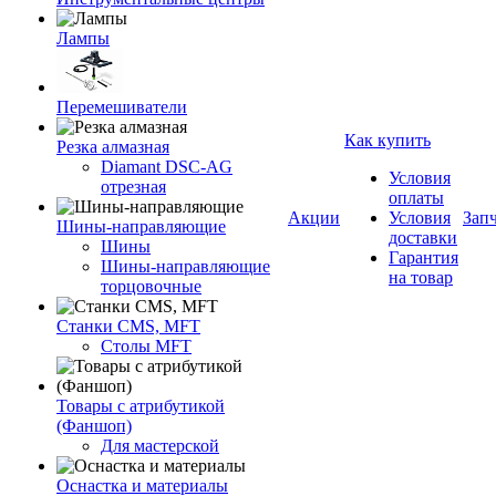
Лампы
Перемешиватели
Как купить
Резка алмазная
Diamant DSC-AG
Условия
отрезная
оплаты
Акции
Условия
Зап
Шины-направляющие
доставки
Шины
Гарантия
Шины-направляющие
на товар
торцовочные
Станки CMS, MFT
Столы MFT
Товары с атрибутикой
(Фаншоп)
Для мастерской
Оснастка и материалы