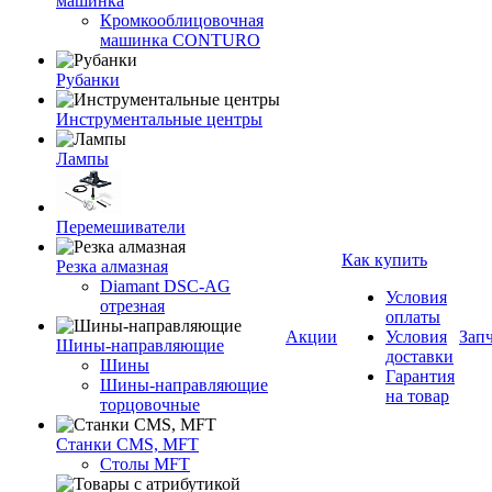
машинка
Кромкооблицовочная
машинка CONTURO
Рубанки
Инструментальные центры
Лампы
Перемешиватели
Как купить
Резка алмазная
Diamant DSC-AG
Условия
отрезная
оплаты
Акции
Условия
Зап
Шины-направляющие
доставки
Шины
Гарантия
Шины-направляющие
на товар
торцовочные
Станки CMS, MFT
Столы MFT