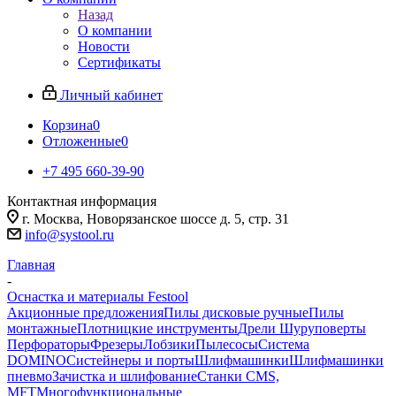
Назад
О компании
Новости
Сертификаты
Личный кабинет
Корзина
0
Отложенные
0
+7 495 660-39-90
Контактная информация
г. Москва, Новорязанское шоссе д. 5, стр. 31
info@systool.ru
Главная
-
Оснастка и материалы Festool
Акционные предложения
Пилы дисковые ручные
Пилы
монтажные
Плотницкие инструменты
Дрели Шуруповерты
Перфораторы
Фрезеры
Лобзики
Пылесосы
Система
DOMINO
Систейнеры и порты
Шлифмашинки
Шлифмашинки
пневмо
Зачистка и шлифование
Станки CMS,
MFT
Многофункциональные