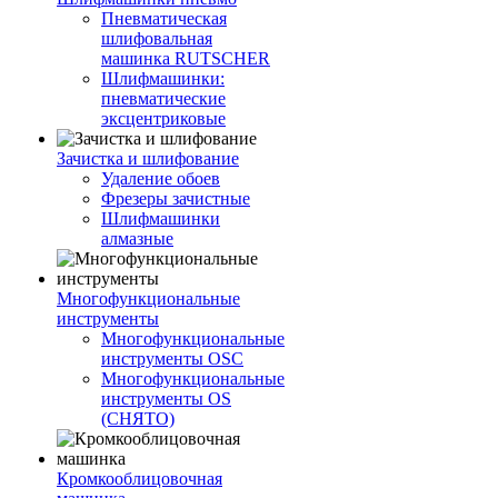
Пневматическая
шлифовальная
машинка RUTSCHER
Шлифмашинки:
пневматические
эксцентриковые
Зачистка и шлифование
Удаление обоев
Фрезеры зачистные
Шлифмашинки
алмазные
Многофункциональные
инструменты
Многофункциональные
инструменты OSC
Многофункциональные
инструменты OS
(СНЯТО)
Кромкооблицовочная