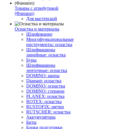
Товары с атрибутикой
(Фаншоп)
Для мастерской
Оснастка и материалы
Шлифование
Многофункциональные
инструменты: оснастка
Шлифмашины
линейные: оснастка
Буры
Шлифмашины
ленточные: оснастка
DOMINO: шипы
Diamant: оснастка
DOMINO: оснастка
DOMINO: стержни
PLANEX: оснастка
ROTEX: оснастка
RUSTOFIX: щетки
RUTSCHER: оснастка
Аккумуляторы
Биты
Блоки подготовки