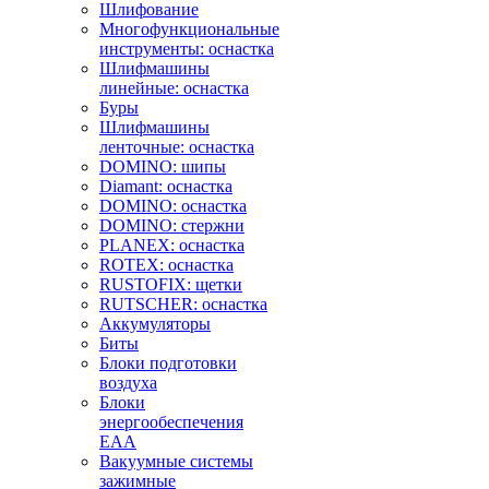
Шлифование
Многофункциональные
инструменты: оснастка
Шлифмашины
линейные: оснастка
Буры
Шлифмашины
ленточные: оснастка
DOMINO: шипы
Diamant: оснастка
DOMINO: оснастка
DOMINO: стержни
PLANEX: оснастка
ROTEX: оснастка
RUSTOFIX: щетки
RUTSCHER: оснастка
Аккумуляторы
Биты
Блоки подготовки
воздуха
Блоки
энергообеспечения
EAA
Вакуумные системы
зажимные