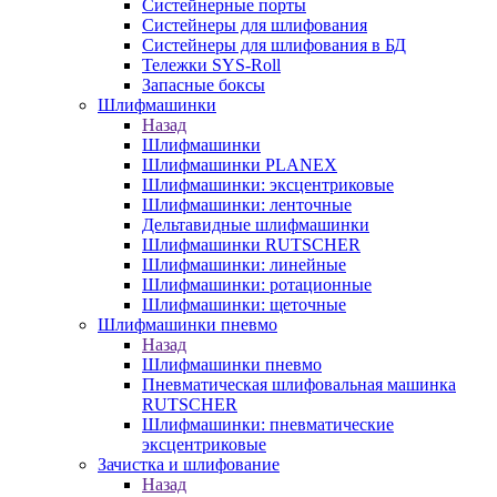
Систейнерные порты
Систейнеры для шлифования
Систейнеры для шлифования в БД
Тележки SYS-Roll
Запасные боксы
Шлифмашинки
Назад
Шлифмашинки
Шлифмашинки PLANEX
Шлифмашинки: эксцентриковые
Шлифмашинки: ленточные
Дельтавидные шлифмашинки
Шлифмашинки RUTSCHER
Шлифмашинки: линейные
Шлифмашинки: ротационные
Шлифмашинки: щеточные
Шлифмашинки пневмо
Назад
Шлифмашинки пневмо
Пневматическая шлифовальная машинка
RUTSCHER
Шлифмашинки: пневматические
эксцентриковые
Зачистка и шлифование
Назад