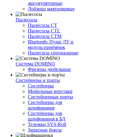
аккумуляторные
Лобзики маятниковые
Пылесосы
Пылесосы CT
Пылесосы CTL
Пылесосы CTM
Bluetooth: Пульт ДУ и
модуль-приёмник
Пылесосы специальные
Система DOMINO
Фрезеры дюбельные
Систейнеры и порты
Систейнеры
Мобильные верстаки
Систейнерные порты
Систейнеры для
шлифования
Систейнеры для
шлифования в БД
Тележки SYS-Roll
Запасные боксы