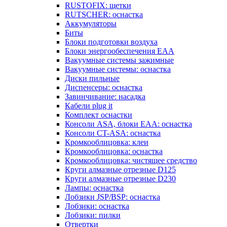
RUSTOFIX: щетки
RUTSCHER: оснастка
Аккумуляторы
Биты
Блоки подготовки воздуха
Блоки энергообеспечения EAA
Вакуумные системы зажимные
Вакуумные системы: оснастка
Диски пильные
Диспенсеры: оснастка
Завинчивание: насадка
Кабели plug it
Комплект оснастки
Консоли ASA, блоки EAA: оснастка
Консоли CT-ASA: оснастка
Кромкооблицовка: клеи
Кромкооблицовка: оснастка
Кромкооблицовка: чистящее средство
Круги алмазные отрезные D125
Круги алмазные отрезные D230
Лампы: оснастка
Лобзики JSP/BSP: оснастка
Лобзики: оснастка
Лобзики: пилки
Отвертки