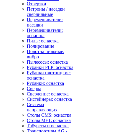
Отвертки
Патроны / насадки
сверлильные
Перемешиватели:
насадки
Перемешиватели:
оснастка
Пилы: оснастка
Полирование
Полотна пильные:
вибро
Пылесосы: оснастка
Рубанки PLP: оснастка
Рубанки плотницкие:
оснастка
Рубанки: оснастка
Сверла
Сверление: оснастка
Систейнеры: оснастка
Система
направляющих
Столы CMS: оснастка
Столы MFT: оснастка
Табуреты и оснастка
Транспортиры AG -