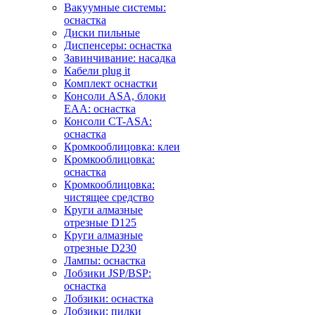
Вакуумные системы:
оснастка
Диски пильные
Диспенсеры: оснастка
Завинчивание: насадка
Кабели plug it
Комплект оснастки
Консоли ASA, блоки
EAA: оснастка
Консоли CT-ASA:
оснастка
Кромкооблицовка: клеи
Кромкооблицовка:
оснастка
Кромкооблицовка:
чистящее средство
Круги алмазные
отрезные D125
Круги алмазные
отрезные D230
Лампы: оснастка
Лобзики JSP/BSP:
оснастка
Лобзики: оснастка
Лобзики: пилки