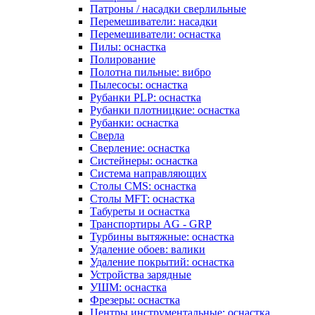
Патроны / насадки сверлильные
Перемешиватели: насадки
Перемешиватели: оснастка
Пилы: оснастка
Полирование
Полотна пильные: вибро
Пылесосы: оснастка
Рубанки PLP: оснастка
Рубанки плотницкие: оснастка
Рубанки: оснастка
Сверла
Сверление: оснастка
Систейнеры: оснастка
Система направляющих
Столы CMS: оснастка
Столы MFT: оснастка
Табуреты и оснастка
Транспортиры AG - GRP
Турбины вытяжные: оснастка
Удаление обоев: валики
Удаление покрытий: оснастка
Устройства зарядные
УШМ: оснастка
Фрезеры: оснастка
Центры инструментальные: оснастка