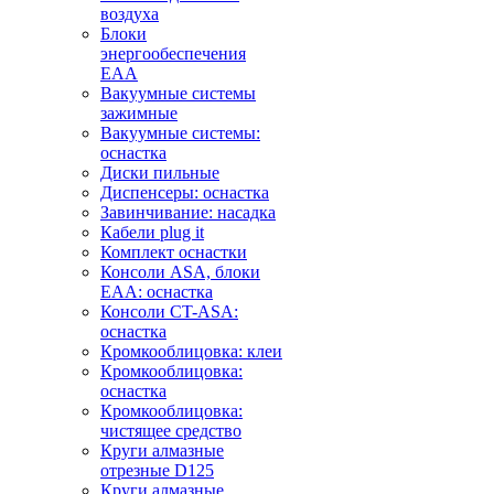
воздуха
Блоки
энергообеспечения
EAA
Вакуумные системы
зажимные
Вакуумные системы:
оснастка
Диски пильные
Диспенсеры: оснастка
Завинчивание: насадка
Кабели plug it
Комплект оснастки
Консоли ASA, блоки
EAA: оснастка
Консоли CT-ASA:
оснастка
Кромкооблицовка: клеи
Кромкооблицовка:
оснастка
Кромкооблицовка:
чистящее средство
Круги алмазные
отрезные D125
Круги алмазные