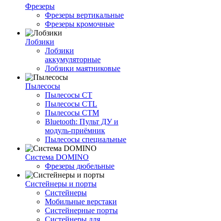
Фрезеры
Фрезеры вертикальные
Фрезеры кромочные
Лобзики
Лобзики
аккумуляторные
Лобзики маятниковые
Пылесосы
Пылесосы CT
Пылесосы CTL
Пылесосы CTM
Bluetooth: Пульт ДУ и
модуль-приёмник
Пылесосы специальные
Система DOMINO
Фрезеры дюбельные
Систейнеры и порты
Систейнеры
Мобильные верстаки
Систейнерные порты
Систейнеры для