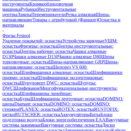
инструменты
Кромкооблицовочная
машинка
Рубанки
Инструментальные
центры
Лампы
Перемешиватели
Резка алмазная
Шины-
направляющие
Товары с атрибутикой (Фаншоп)
Оснастка и
материалы
-
Фрезы Festool
Удаление покрытий: оснастка
Устройства зарядные
УШМ:
оснастка
Фрезеры: оснастка
Центры инструментальные:
оснастка
Центры рабочие: оснастка
Чашки алмазные
D130
Чашки алмазные D150
Чашки алмазные D80
Шины
торцовочные: оснастка
Шины-направляющие GRP
Шины-
направляющие: оснастка
Шипорез VS 600:
оснастка
Шлифмашинки алмазные: оснастка
Шлифмашинки
пневмо: оснастка
Шлифмашинки эксцентриковые:
оснастка
Шуруповерт DWC: оснастка
Шурупы:
DWC
Шлифование
Многофункциональные инструменты:
оснастка
Шлифмашины линейные:
оснастка
Буры
Шлифмашины ленточные: оснастка
DOMINO:
шипы
Diamant: оснастка
DOMINO: оснастка
DOMINO:
стержни
PLANEX: оснастка
ROTEX: оснастка
RUSTOFIX:
щетки
RUTSCHER: оснастка
Аккумуляторы
Биты
Блоки
подготовки воздуха
Блоки энергообеспечения EAA
Вакуумные
системы зажимные
Вакуумные системы: оснастка
Диски
пильные
Диспенсеры: оснастка
Завинчивание: насадка
Кабели