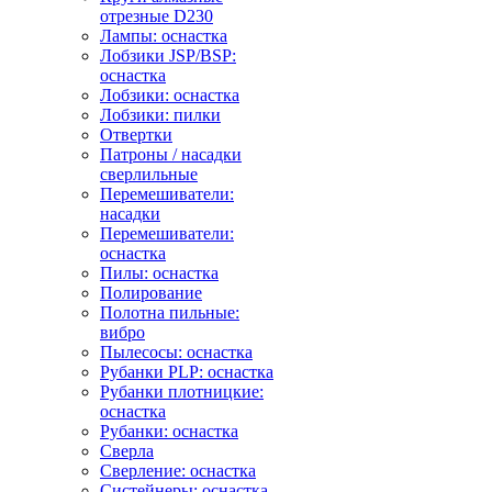
отрезные D230
Лампы: оснастка
Лобзики JSP/BSP:
оснастка
Лобзики: оснастка
Лобзики: пилки
Отвертки
Патроны / насадки
сверлильные
Перемешиватели:
насадки
Перемешиватели:
оснастка
Пилы: оснастка
Полирование
Полотна пильные:
вибро
Пылесосы: оснастка
Рубанки PLP: оснастка
Рубанки плотницкие:
оснастка
Рубанки: оснастка
Сверла
Сверление: оснастка
Систейнеры: оснастка