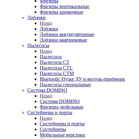
Фрезеры
Фрезеры вертикальные
Фрезеры кромочные
Лобзики
Назад
Лобзики
Лобзики аккумуляторные
Лобзики маятниковые
Пылесосы
Назад
Пылесосы
Пылесосы CT
Пылесосы CTL
Пылесосы CTM
Bluetooth: Пульт ДУ и модуль-приёмник
Пылесосы специальные
Система DOMINO
Назад
Система DOMINO
Фрезеры дюбельные
Систейнеры и порты
Назад
Систейнеры и порты
Систейнеры
Мобильные верстаки