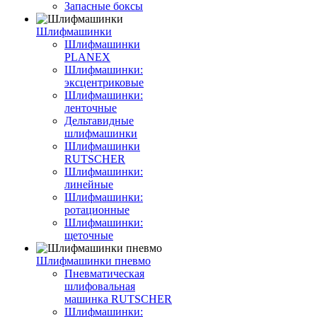
Запасные боксы
Шлифмашинки
Шлифмашинки
PLANEX
Шлифмашинки:
эксцентриковые
Шлифмашинки:
ленточные
Дельтавидные
шлифмашинки
Шлифмашинки
RUTSCHER
Шлифмашинки:
линейные
Шлифмашинки:
ротационные
Шлифмашинки:
щеточные
Шлифмашинки пневмо
Пневматическая
шлифовальная
машинка RUTSCHER
Шлифмашинки: