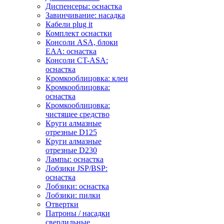
Диспенсеры: оснастка
Завинчивание: насадка
Кабели plug it
Комплект оснастки
Консоли ASA, блоки
EAA: оснастка
Консоли CT-ASA:
оснастка
Кромкооблицовка: клеи
Кромкооблицовка:
оснастка
Кромкооблицовка:
чистящее средство
Круги алмазные
отрезные D125
Круги алмазные
отрезные D230
Лампы: оснастка
Лобзики JSP/BSP:
оснастка
Лобзики: оснастка
Лобзики: пилки
Отвертки
Патроны / насадки
сверлильные