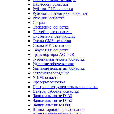
Пылесосы: оснастка
Рубанки PLP: оснастка
Рубанки плотницкие: оснастка
Рубанки: оснастка
Сверла
Сверление: оснастка
Систейнеры: оснастка
Система направляющих
Столы CMS: оснастка
Столы MFT: оснастка
Табуреты и оснастка
Транспортиры AG - GRP
Турбины вытяжные: оснастка
Удаление обоев: валики
Удаление покрытий: оснастка
Устройства зарядные
УШМ: оснастка
Фрезеры: оснастка
Центры инструментальные: оснастка
Центры рабочие: оснастка
Чашки алмазные D130
Чашки алмазные D150
Чашки алмазные D80
Шины торцовочные: оснастка