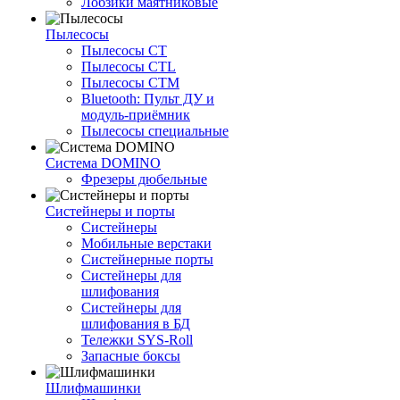
Лобзики маятниковые
Пылесосы
Пылесосы CT
Пылесосы CTL
Пылесосы CTM
Bluetooth: Пульт ДУ и
модуль-приёмник
Пылесосы специальные
Система DOMINO
Фрезеры дюбельные
Систейнеры и порты
Систейнеры
Мобильные верстаки
Систейнерные порты
Систейнеры для
шлифования
Систейнеры для
шлифования в БД
Тележки SYS-Roll
Запасные боксы
Шлифмашинки