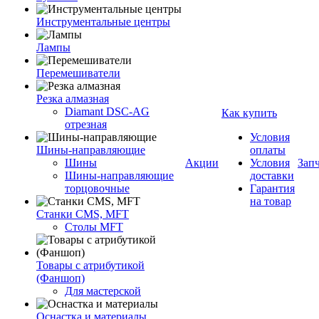
Инструментальные центры
Лампы
Перемешиватели
Резка алмазная
Diamant DSC-AG
Как купить
отрезная
Условия
Шины-направляющие
оплаты
Шины
Акции
Условия
Зап
Шины-направляющие
доставки
торцовочные
Гарантия
на товар
Станки CMS, MFT
Столы MFT
Товары с атрибутикой
(Фаншоп)
Для мастерской
Оснастка и материалы