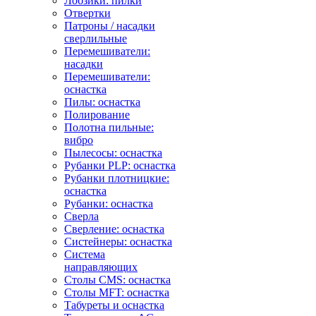
Лобзики: пилки
Отвертки
Патроны / насадки
сверлильные
Перемешиватели:
насадки
Перемешиватели:
оснастка
Пилы: оснастка
Полирование
Полотна пильные:
вибро
Пылесосы: оснастка
Рубанки PLP: оснастка
Рубанки плотницкие:
оснастка
Рубанки: оснастка
Сверла
Сверление: оснастка
Систейнеры: оснастка
Система
направляющих
Столы CMS: оснастка
Столы MFT: оснастка
Табуреты и оснастка