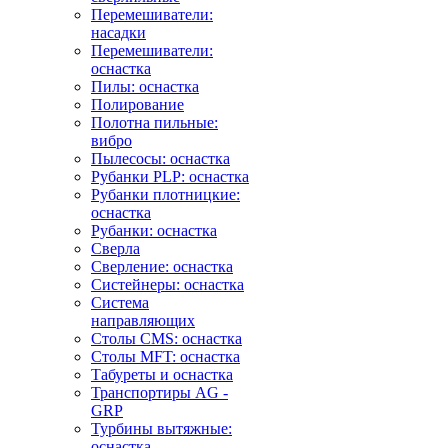
Перемешиватели:
насадки
Перемешиватели:
оснастка
Пилы: оснастка
Полирование
Полотна пильные:
вибро
Пылесосы: оснастка
Рубанки PLP: оснастка
Рубанки плотницкие:
оснастка
Рубанки: оснастка
Сверла
Сверление: оснастка
Систейнеры: оснастка
Система
направляющих
Столы CMS: оснастка
Столы MFT: оснастка
Табуреты и оснастка
Транспортиры AG -
GRP
Турбины вытяжные:
оснастка