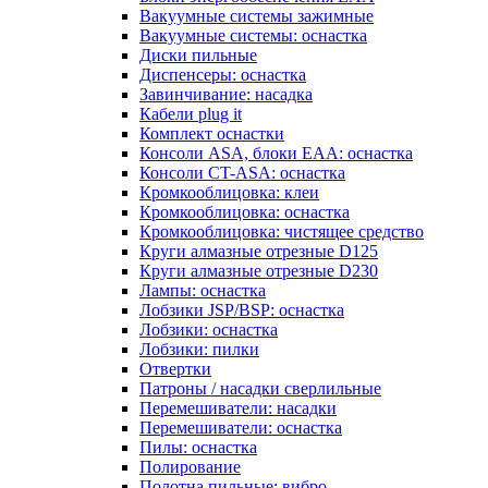
Вакуумные системы зажимные
Вакуумные системы: оснастка
Диски пильные
Диспенсеры: оснастка
Завинчивание: насадка
Кабели plug it
Комплект оснастки
Консоли ASA, блоки EAA: оснастка
Консоли CT-ASA: оснастка
Кромкооблицовка: клеи
Кромкооблицовка: оснастка
Кромкооблицовка: чистящее средство
Круги алмазные отрезные D125
Круги алмазные отрезные D230
Лампы: оснастка
Лобзики JSP/BSP: оснастка
Лобзики: оснастка
Лобзики: пилки
Отвертки
Патроны / насадки сверлильные
Перемешиватели: насадки
Перемешиватели: оснастка
Пилы: оснастка
Полирование
Полотна пильные: вибро