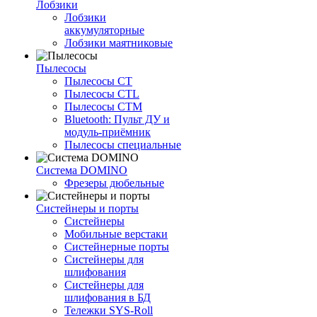
Лобзики
Лобзики
аккумуляторные
Лобзики маятниковые
Пылесосы
Пылесосы CT
Пылесосы CTL
Пылесосы CTM
Bluetooth: Пульт ДУ и
модуль-приёмник
Пылесосы специальные
Система DOMINO
Фрезеры дюбельные
Систейнеры и порты
Систейнеры
Мобильные верстаки
Систейнерные порты
Систейнеры для
шлифования
Систейнеры для
шлифования в БД
Тележки SYS-Roll