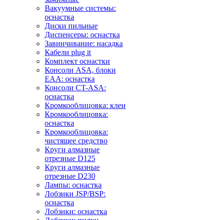
Вакуумные системы:
оснастка
Диски пильные
Диспенсеры: оснастка
Завинчивание: насадка
Кабели plug it
Комплект оснастки
Консоли ASA, блоки
EAA: оснастка
Консоли CT-ASA:
оснастка
Кромкооблицовка: клеи
Кромкооблицовка:
оснастка
Кромкооблицовка:
чистящее средство
Круги алмазные
отрезные D125
Круги алмазные
отрезные D230
Лампы: оснастка
Лобзики JSP/BSP:
оснастка
Лобзики: оснастка