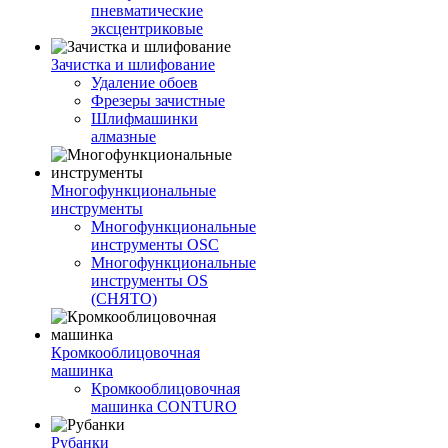
пневматические
эксцентриковые
Зачистка и шлифование
Удаление обоев
Фрезеры зачистные
Шлифмашинки
алмазные
Многофункциональные
инструменты
Многофункциональные
инструменты OSC
Многофункциональные
инструменты OS
(СНЯТО)
Кромкооблицовочная
машинка
Кромкооблицовочная
машинка CONTURO
Рубанки