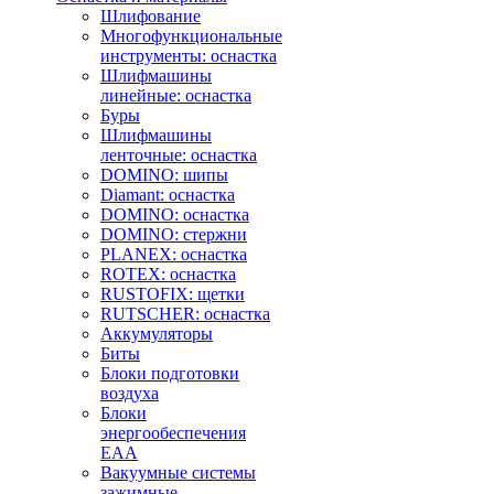
Шлифование
Многофункциональные
инструменты: оснастка
Шлифмашины
линейные: оснастка
Буры
Шлифмашины
ленточные: оснастка
DOMINO: шипы
Diamant: оснастка
DOMINO: оснастка
DOMINO: стержни
PLANEX: оснастка
ROTEX: оснастка
RUSTOFIX: щетки
RUTSCHER: оснастка
Аккумуляторы
Биты
Блоки подготовки
воздуха
Блоки
энергообеспечения
EAA
Вакуумные системы
зажимные