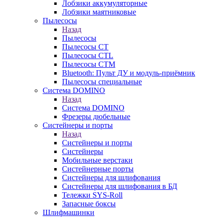
Лобзики аккумуляторные
Лобзики маятниковые
Пылесосы
Назад
Пылесосы
Пылесосы CT
Пылесосы CTL
Пылесосы CTM
Bluetooth: Пульт ДУ и модуль-приёмник
Пылесосы специальные
Система DOMINO
Назад
Система DOMINO
Фрезеры дюбельные
Систейнеры и порты
Назад
Систейнеры и порты
Систейнеры
Мобильные верстаки
Систейнерные порты
Систейнеры для шлифования
Систейнеры для шлифования в БД
Тележки SYS-Roll
Запасные боксы
Шлифмашинки