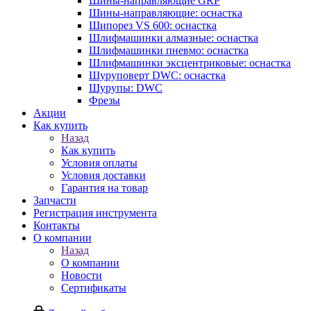
Шины-направляющие GRP
Шины-направляющие: оснастка
Шипорез VS 600: оснастка
Шлифмашинки алмазные: оснастка
Шлифмашинки пневмо: оснастка
Шлифмашинки эксцентриковые: оснастка
Шуруповерт DWC: оснастка
Шурупы: DWC
Фрезы
Акции
Как купить
Назад
Как купить
Условия оплаты
Условия доставки
Гарантия на товар
Запчасти
Регистрация инструмента
Контакты
О компании
Назад
О компании
Новости
Сертификаты