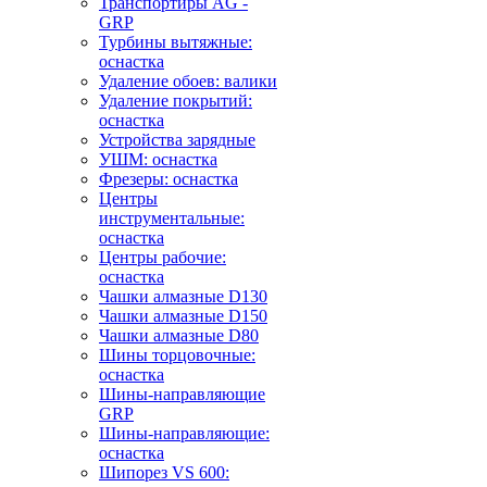
Транспортиры AG -
GRP
Турбины вытяжные:
оснастка
Удаление обоев: валики
Удаление покрытий:
оснастка
Устройства зарядные
УШМ: оснастка
Фрезеры: оснастка
Центры
инструментальные:
оснастка
Центры рабочие:
оснастка
Чашки алмазные D130
Чашки алмазные D150
Чашки алмазные D80
Шины торцовочные:
оснастка
Шины-направляющие
GRP
Шины-направляющие:
оснастка
Шипорез VS 600: