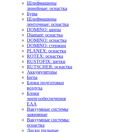
Шлифмашины
линейные: оснастка
Буры
Шлифмашины
ленточные: оснастка
DOMINO: шипы
Diamant: оснастка
DOMINO: оснастка
DOMINO: стержни
PLANEX: оснастка
ROTEX: оснастка
RUSTOFIX: щетки
RUTSCHER: оснастка
Аккумуляторы
Биты
Блоки подготовки
воздуха
Блоки
энергообеспечения
EAA
Вакуумные системы
зажимные
Вакуумные системы:
оснастка
Диски пильные