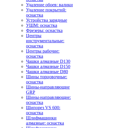
Удаление обоев: валики
Удаление покрытий:
оснастка
Устройства зарядные
УШМ: оснастка
Фрезеры: оснастка
Центры
инструментальные:
оснастка
Центры рабочие:
оснастка
Чашки алмазные D130
Чашки алмазные D150
Чашки алмазные D80
Шины торцовочные:
оснастка
Шины-направляющие
GRP
Шины-направляющие:
оснастка
Шипорез VS 600:
оснастка
Шлифмашинки
алмазные: оснастка