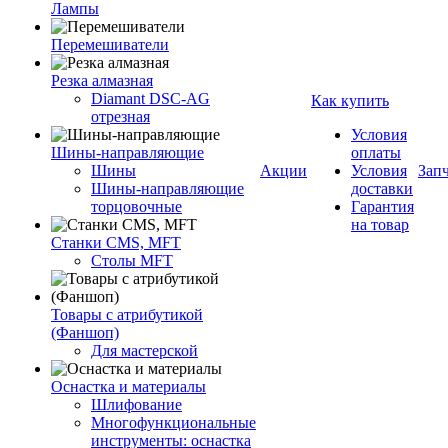
Лампы
Перемешиватели
Резка алмазная
Diamant DSC-AG
Как купить
отрезная
Условия
Шины-направляющие
оплаты
Шины
Акции
Условия
Зап
Шины-направляющие
доставки
торцовочные
Гарантия
на товар
Станки CMS, MFT
Столы MFT
Товары с атрибутикой
(Фаншоп)
Для мастерской
Оснастка и материалы
Шлифование
Многофункциональные
инструменты: оснастка