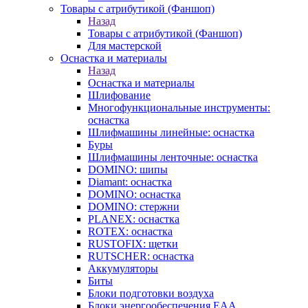
Товары с атрибутикой (Фаншоп)
Назад
Товары с атрибутикой (Фаншоп)
Для мастерской
Оснастка и материалы
Назад
Оснастка и материалы
Шлифование
Многофункциональные инструменты:
оснастка
Шлифмашины линейные: оснастка
Буры
Шлифмашины ленточные: оснастка
DOMINO: шипы
Diamant: оснастка
DOMINO: оснастка
DOMINO: стержни
PLANEX: оснастка
ROTEX: оснастка
RUSTOFIX: щетки
RUTSCHER: оснастка
Аккумуляторы
Биты
Блоки подготовки воздуха
Блоки энергообеспечения EAA