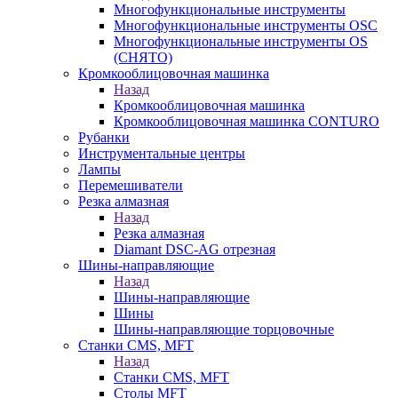
Многофункциональные инструменты
Многофункциональные инструменты OSC
Многофункциональные инструменты OS
(СНЯТО)
Кромкооблицовочная машинка
Назад
Кромкооблицовочная машинка
Кромкооблицовочная машинка CONTURO
Рубанки
Инструментальные центры
Лампы
Перемешиватели
Резка алмазная
Назад
Резка алмазная
Diamant DSC-AG отрезная
Шины-направляющие
Назад
Шины-направляющие
Шины
Шины-направляющие торцовочные
Станки CMS, MFT
Назад
Станки CMS, MFT
Столы MFT