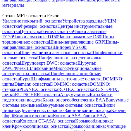
материалы
-
Столы MFT: оснастка Festool
Удаление покрытий: оснастка
Устройства зарядные
УШМ:
оснастка
Фрезеры: оснастка
Центры инструментальные:
оснастка
Центры рабочие: оснастка
Чашки алмазные
D130
Чашки алмазные D150
Чашки алмазные D80
Шины
торцовочные: оснастка
Шины-направляющие GRP
Шины-
направляющие: оснастка
Шипорез VS 600:
оснастка
Шлифмашинки алмазные: оснастка
Шлифмашинки
пневмо: оснастка
Шлифмашинки эксцентриковые:
оснастка
Шуруповерт DWC: оснастка
Шурупы:
DWC
Фрезы
Шлифование
Многофункциональные
инструменты: оснастка
Шлифмашины линейные:
оснастка
Буры
Шлифмашины ленточные: оснастка
DOMINO:
шипы
Diamant: оснастка
DOMINO: оснастка
DOMINO:
стержни
PLANEX: оснастка
ROTEX: оснастка
RUSTOFIX:
щетки
RUTSCHER: оснастка
Аккумуляторы
Биты
Блоки
подготовки воздуха
Блоки энергообеспечения EAA
Вакуумные
системы зажимные
Вакуумные системы: оснастка
Диски
пильные
Диспенсеры: оснастка
Завинчивание: насадка
Кабели
plug it
Комплект оснастки
Консоли ASA, блоки EAA:
оснастка
Консоли CT-ASA: оснастка
Кромкооблицовка:
клеи
Кромкооблицовка: оснастка
Кромкооблицовка: чистящее