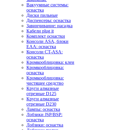
Вакуумные системы:
оснастка
Диски пильные
Диспенсеры: оснастка
Завинчивание: насадка
Кабели plug it
Комплект оснастки
Консоли ASA, блоки
EAA: оснастка
Консоли CT-ASA:
оснастка
Кромкооблицовка: клеи
Кромкооблицовка:
оснастка
Кромкооблицовка:
чистящее средство
Круги алмазные
отрезные D125
Круги алмазные
отрезные D230
Лампы: оснастка
Лобзики JSP/BSP:
оснастка
Лобзики: оснастка