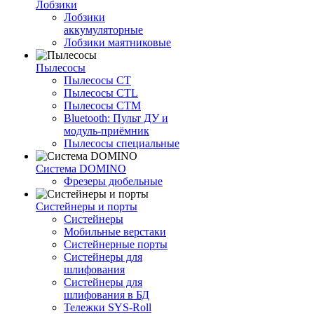
Лобзики
Лобзики
аккумуляторные
Лобзики маятниковые
Пылесосы
Пылесосы CT
Пылесосы CTL
Пылесосы CTM
Bluetooth: Пульт ДУ и
модуль-приёмник
Пылесосы специальные
Система DOMINO
Фрезеры дюбельные
Систейнеры и порты
Систейнеры
Мобильные верстаки
Систейнерные порты
Систейнеры для
шлифования
Систейнеры для
шлифования в БД
Тележки SYS-Roll