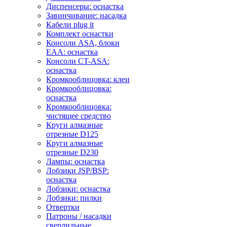
Диспенсеры: оснастка
Завинчивание: насадка
Кабели plug it
Комплект оснастки
Консоли ASA, блоки
EAA: оснастка
Консоли CT-ASA:
оснастка
Кромкооблицовка: клеи
Кромкооблицовка:
оснастка
Кромкооблицовка:
чистящее средство
Круги алмазные
отрезные D125
Круги алмазные
отрезные D230
Лампы: оснастка
Лобзики JSP/BSP:
оснастка
Лобзики: оснастка
Лобзики: пилки
Отвертки
Патроны / насадки
сверлильные