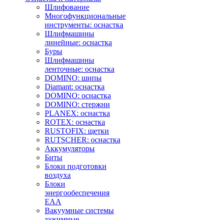
Шлифование
Многофункциональные
инструменты: оснастка
Шлифмашины
линейные: оснастка
Буры
Шлифмашины
ленточные: оснастка
DOMINO: шипы
Diamant: оснастка
DOMINO: оснастка
DOMINO: стержни
PLANEX: оснастка
ROTEX: оснастка
RUSTOFIX: щетки
RUTSCHER: оснастка
Аккумуляторы
Биты
Блоки подготовки
воздуха
Блоки
энергообеспечения
EAA
Вакуумные системы
зажимные