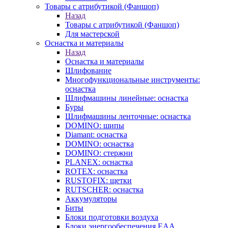
Товары с атрибутикой (Фаншоп)
Назад
Товары с атрибутикой (Фаншоп)
Для мастерской
Оснастка и материалы
Назад
Оснастка и материалы
Шлифование
Многофункциональные инструменты:
оснастка
Шлифмашины линейные: оснастка
Буры
Шлифмашины ленточные: оснастка
DOMINO: шипы
Diamant: оснастка
DOMINO: оснастка
DOMINO: стержни
PLANEX: оснастка
ROTEX: оснастка
RUSTOFIX: щетки
RUTSCHER: оснастка
Аккумуляторы
Биты
Блоки подготовки воздуха
Блоки энергообеспечения EAA