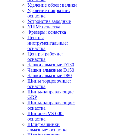
Удаление обоев: валики
Удаление покрытий:
оснастка
Устройства зарядные
УШМ: оснастка
Фрезеры: оснастка
Центры
инструментальные:
оснастка
Центры рабочие:
оснастка
Чашки алмазные D130
Чашки алмазные D150
Чашки алмазные D80
Шины торцовочные:
оснастка
Шины-направляющие
GRP
Шины-направляющие:
оснастка
Шипорез VS 600:
оснастка
Шлифмашинки
алмазные: оснастка