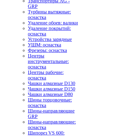
Транспортиры AG -
GRP
Турбины вытяжные:
оснастка
Удаление обоев: валики
Удаление покрытий:
оснастка
Устройства зарядные
УШМ: оснастка
Фрезеры: оснастка
Центры
инструментальные:
оснастка
Центры рабочие:
оснастка
Чашки алмазные D130
Чашки алмазные D150
Чашки алмазные D80
Шины торцовочные:
оснастка
Шины-направляющие
GRP
Шины-направляющие:
оснастка
Шипорез VS 600: