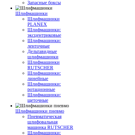
Запасные боксы
Шлифмашинки
Шлифмашинки
PLANEX
Шлифмашинки:
эксцентриковые
Шлифмашинки:
ленточные
Дельтавидные
шлифмашинки
Шлифмашинки
RUTSCHER
Шлифмашинки:
линейные
Шлифмашинки:
ротационные
Шлифмашинки:
щеточные
Шлифмашинки пневмо
Пневматическая
шлифовальная
машинка RUTSCHER
Шлифмашинки: