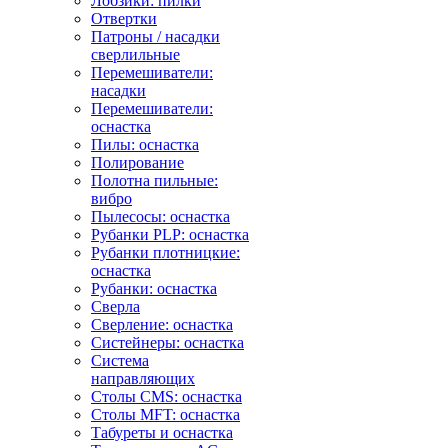
Лобзики: пилки
Отвертки
Патроны / насадки
сверлильные
Перемешиватели:
насадки
Перемешиватели:
оснастка
Пилы: оснастка
Полирование
Полотна пильные:
вибро
Пылесосы: оснастка
Рубанки PLP: оснастка
Рубанки плотницкие:
оснастка
Рубанки: оснастка
Сверла
Сверление: оснастка
Систейнеры: оснастка
Система
направляющих
Столы CMS: оснастка
Столы MFT: оснастка
Табуреты и оснастка