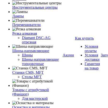
Инструментальные центры
Лампы
Перемешиватели
Резка алмазная
Diamant DSC-AG
Как купить
отрезная
Условия
Шины-направляющие
оплаты
Шины
Акции
Условия
Зап
Шины-направляющие
доставки
торцовочные
Гарантия
на товар
Станки CMS, MFT
Столы MFT
Товары с атрибутикой
(Фаншоп)
Для мастерской
Оснастка и материалы