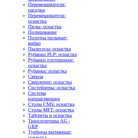
Перемешиватели:
насадки
Перемешиватели:
оснастка
Пилы: оснастка
Полирование
Полотна пильные:
вибро
Пылесосы: оснастка
Рубанки PLP: оснастка
Рубанки плотницкие:
оснастка
Рубанки: оснастка
Сверла
Сверление: оснастка
Систейнеры: оснастка
Система
направляющих
Столы CMS: оснастка
Столы MFT: оснастка
Табуреты и оснастка
Транспортиры AG -
GRP
Турбины вытяжные:
оснастка