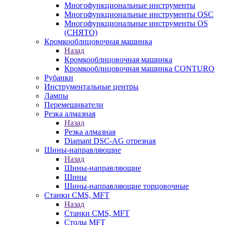
Многофункциональные инструменты
Многофункциональные инструменты OSC
Многофункциональные инструменты OS
(СНЯТО)
Кромкооблицовочная машинка
Назад
Кромкооблицовочная машинка
Кромкооблицовочная машинка CONTURO
Рубанки
Инструментальные центры
Лампы
Перемешиватели
Резка алмазная
Назад
Резка алмазная
Diamant DSC-AG отрезная
Шины-направляющие
Назад
Шины-направляющие
Шины
Шины-направляющие торцовочные
Станки CMS, MFT
Назад
Станки CMS, MFT
Столы MFT