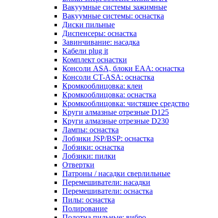
Вакуумные системы зажимные
Вакуумные системы: оснастка
Диски пильные
Диспенсеры: оснастка
Завинчивание: насадка
Кабели plug it
Комплект оснастки
Консоли ASA, блоки EAA: оснастка
Консоли CT-ASA: оснастка
Кромкооблицовка: клеи
Кромкооблицовка: оснастка
Кромкооблицовка: чистящее средство
Круги алмазные отрезные D125
Круги алмазные отрезные D230
Лампы: оснастка
Лобзики JSP/BSP: оснастка
Лобзики: оснастка
Лобзики: пилки
Отвертки
Патроны / насадки сверлильные
Перемешиватели: насадки
Перемешиватели: оснастка
Пилы: оснастка
Полирование
Полотна пильные: вибро