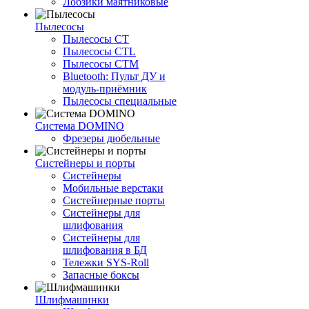
Лобзики маятниковые
Пылесосы
Пылесосы CT
Пылесосы CTL
Пылесосы CTM
Bluetooth: Пульт ДУ и
модуль-приёмник
Пылесосы специальные
Система DOMINO
Фрезеры дюбельные
Систейнеры и порты
Систейнеры
Мобильные верстаки
Систейнерные порты
Систейнеры для
шлифования
Систейнеры для
шлифования в БД
Тележки SYS-Roll
Запасные боксы
Шлифмашинки