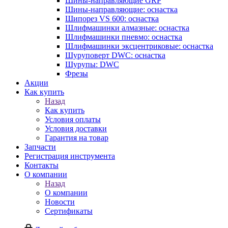
Шины-направляющие GRP
Шины-направляющие: оснастка
Шипорез VS 600: оснастка
Шлифмашинки алмазные: оснастка
Шлифмашинки пневмо: оснастка
Шлифмашинки эксцентриковые: оснастка
Шуруповерт DWC: оснастка
Шурупы: DWC
Фрезы
Акции
Как купить
Назад
Как купить
Условия оплаты
Условия доставки
Гарантия на товар
Запчасти
Регистрация инструмента
Контакты
О компании
Назад
О компании
Новости
Сертификаты