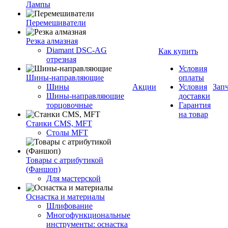
Лампы
Перемешиватели
Резка алмазная
Diamant DSC-AG
Как купить
отрезная
Условия
Шины-направляющие
оплаты
Шины
Акции
Условия
Зап
Шины-направляющие
доставки
торцовочные
Гарантия
на товар
Станки CMS, MFT
Столы MFT
Товары с атрибутикой
(Фаншоп)
Для мастерской
Оснастка и материалы
Шлифование
Многофункциональные
инструменты: оснастка