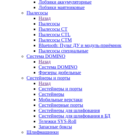
Лобзики аккумуляторные
Лобзики маятниковые
Пылесосы
Назад
Пылесосы
Пылесосы CT
Пылесосы CTL
Пылесосы CTM
Bluetooth: Пульт ДУ и модуль-приёмник
Пылесосы специальные
Система DOMINO
Назад
Система DOMINO
Фрезеры дюбельные
Систейнеры и порты
Назад
Систейнеры и порты
Систейнеры
Мобильные верстаки
Систейнерные порты
Систейнеры для шлифования
Систейнеры для шлифования в БД
Тележки SYS-Roll
Запасные боксы
Шлифмашинки