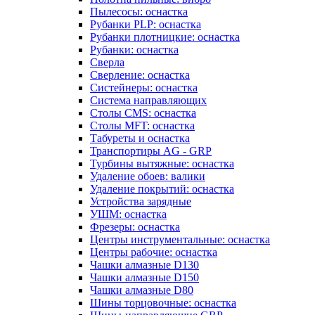
Пылесосы: оснастка
Рубанки PLP: оснастка
Рубанки плотницкие: оснастка
Рубанки: оснастка
Сверла
Сверление: оснастка
Систейнеры: оснастка
Система направляющих
Столы CMS: оснастка
Столы MFT: оснастка
Табуреты и оснастка
Транспортиры AG - GRP
Турбины вытяжные: оснастка
Удаление обоев: валики
Удаление покрытий: оснастка
Устройства зарядные
УШМ: оснастка
Фрезеры: оснастка
Центры инструментальные: оснастка
Центры рабочие: оснастка
Чашки алмазные D130
Чашки алмазные D150
Чашки алмазные D80
Шины торцовочные: оснастка