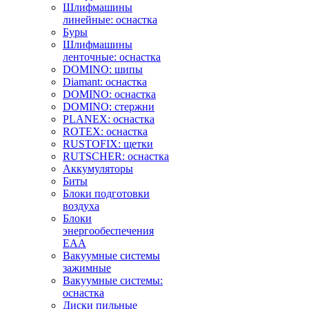
Шлифмашины
линейные: оснастка
Буры
Шлифмашины
ленточные: оснастка
DOMINO: шипы
Diamant: оснастка
DOMINO: оснастка
DOMINO: стержни
PLANEX: оснастка
ROTEX: оснастка
RUSTOFIX: щетки
RUTSCHER: оснастка
Аккумуляторы
Биты
Блоки подготовки
воздуха
Блоки
энергообеспечения
EAA
Вакуумные системы
зажимные
Вакуумные системы:
оснастка
Диски пильные