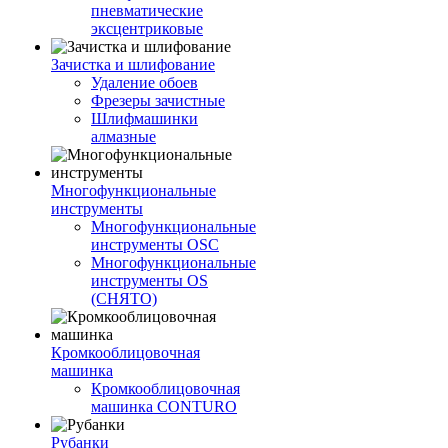
пневматические
эксцентриковые
Зачистка и шлифование
Удаление обоев
Фрезеры зачистные
Шлифмашинки
алмазные
Многофункциональные
инструменты
Многофункциональные
инструменты OSC
Многофункциональные
инструменты OS
(СНЯТО)
Кромкооблицовочная
машинка
Кромкооблицовочная
машинка CONTURO
Рубанки