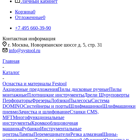
Личный кабинет
Корзина
0
Отложенные
0
+7 495 660-39-90
Контактная информация
г. Москва, Новорязанское шоссе д. 5, стр. 31
info@systool.ru
Главная
-
Каталог
-
Оснастка и материалы Festool
Акционные предложения
Пилы дисковые ручные
Пилы
монтажные
Плотницкие инструменты
Дрели Шуруповерты
Перфораторы
Фрезеры
Лобзики
Пылесосы
Система
DOMINO
Систейнеры и порты
Шлифмашинки
Шлифмашинки
пневмо
Зачистка и шлифование
Станки CMS,
MFT
Многофункциональные
инструменты
Кромкооблицовочная
машинка
Рубанки
Инструментальные
центры
Лампы
Перемешиватели
Резка алмазная
Шины-
направляющие
Товары с атрибутикой (Фаншоп)
Оснастка и