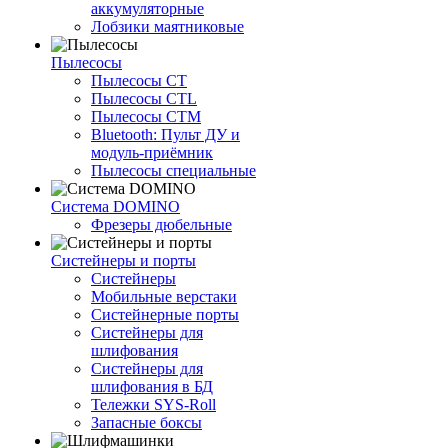
аккумуляторные
Лобзики маятниковые
Пылесосы
Пылесосы CT
Пылесосы CTL
Пылесосы CTM
Bluetooth: Пульт ДУ и
модуль-приёмник
Пылесосы специальные
Система DOMINO
Фрезеры дюбельные
Систейнеры и порты
Систейнеры
Мобильные верстаки
Систейнерные порты
Систейнеры для
шлифования
Систейнеры для
шлифования в БД
Тележки SYS-Roll
Запасные боксы