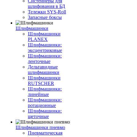
Систейнеры для
шлифования в БД
Тележки SYS-Roll
Запасные боксы
Шлифмашинки
Шлифмашинки
PLANEX
Шлифмашинки:
эксцентриковые
Шлифмашинки:
ленточные
Дельтавидные
шлифмашинки
Шлифмашинки
RUTSCHER
Шлифмашинки:
линейные
Шлифмашинки:
ротационные
Шлифмашинки:
щеточные
Шлифмашинки пневмо
Пневматическая