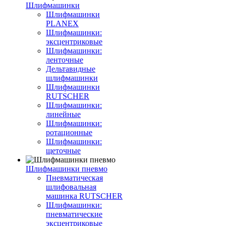
Шлифмашинки
Шлифмашинки
PLANEX
Шлифмашинки:
эксцентриковые
Шлифмашинки:
ленточные
Дельтавидные
шлифмашинки
Шлифмашинки
RUTSCHER
Шлифмашинки:
линейные
Шлифмашинки:
ротационные
Шлифмашинки:
щеточные
Шлифмашинки пневмо
Пневматическая
шлифовальная
машинка RUTSCHER
Шлифмашинки:
пневматические
эксцентриковые