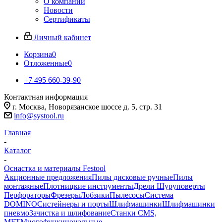
О компании
Новости
Сертификаты
Личный кабинет
Корзина
0
Отложенные
0
+7 495 660-39-90
Контактная информация
г. Москва, Новорязанское шоссе д. 5, стр. 31
info@systool.ru
Главная
-
Каталог
-
Оснастка и материалы Festool
Акционные предложения
Пилы дисковые ручные
Пилы
монтажные
Плотницкие инструменты
Дрели Шуруповерты
Перфораторы
Фрезеры
Лобзики
Пылесосы
Система
DOMINO
Систейнеры и порты
Шлифмашинки
Шлифмашинки
пневмо
Зачистка и шлифование
Станки CMS,
MFT
Многофункциональные