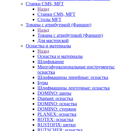
Станки CMS, MFT
Назад
Станки CMS, MFT
Столы MFT
Товары с атрибутикой (Фаншоп)
Назад
Товары с атрибутикой (Фаншоп)
Для мастерской
Оснастка и материалы
Назад
Оснастка и материалы
Шлифование
Многофункциональные инструменты:
оснастка
Шлифмашины линейные: оснастка
Буры
Шлифмашины ленточные: оснастка
DOMINO: шипы
Diamant: оснастка
DOMINO: оснастка
DOMINO: стержни
PLANEX: оснастка
ROTEX: оснастка
RUSTOFIX: щетки
RUTSCHER: оснастка