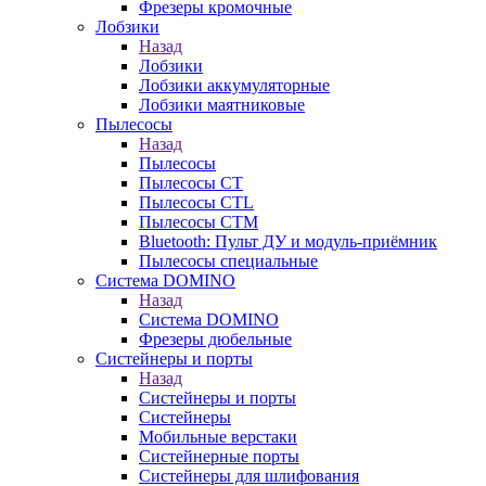
Фрезеры кромочные
Лобзики
Назад
Лобзики
Лобзики аккумуляторные
Лобзики маятниковые
Пылесосы
Назад
Пылесосы
Пылесосы CT
Пылесосы CTL
Пылесосы CTM
Bluetooth: Пульт ДУ и модуль-приёмник
Пылесосы специальные
Система DOMINO
Назад
Система DOMINO
Фрезеры дюбельные
Систейнеры и порты
Назад
Систейнеры и порты
Систейнеры
Мобильные верстаки
Систейнерные порты
Систейнеры для шлифования