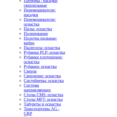
Патроны / насадки
сверлильные
Перемешиватели:
насадки
Перемешиватели:
оснастка
Пилы: оснастка
Полирование
Полотна пильные:
вибро
Пылесосы: оснастка
Рубанки PLP: оснастка
Рубанки плотницкие:
оснастка
Рубанки: оснастка
Сверла
Сверление: оснастка
Систейнеры: оснастка
Система
направляющих
Столы CMS: оснастка
Столы MFT: оснастка
Табуреты и оснастка
Транспортиры AG -
GRP