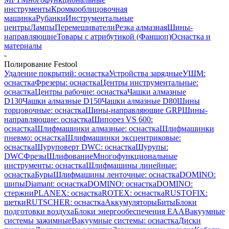
инструменты
Кромкооблицовочная
машинка
Рубанки
Инструментальные
центры
Лампы
Перемешиватели
Резка алмазная
Шины-
направляющие
Товары с атрибутикой (Фаншоп)
Оснастка и
материалы
-
Полирование Festool
Удаление покрытий: оснастка
Устройства зарядные
УШМ:
оснастка
Фрезеры: оснастка
Центры инструментальные:
оснастка
Центры рабочие: оснастка
Чашки алмазные
D130
Чашки алмазные D150
Чашки алмазные D80
Шины
торцовочные: оснастка
Шины-направляющие GRP
Шины-
направляющие: оснастка
Шипорез VS 600:
оснастка
Шлифмашинки алмазные: оснастка
Шлифмашинки
пневмо: оснастка
Шлифмашинки эксцентриковые:
оснастка
Шуруповерт DWC: оснастка
Шурупы:
DWC
Фрезы
Шлифование
Многофункциональные
инструменты: оснастка
Шлифмашины линейные:
оснастка
Буры
Шлифмашины ленточные: оснастка
DOMINO:
шипы
Diamant: оснастка
DOMINO: оснастка
DOMINO:
стержни
PLANEX: оснастка
ROTEX: оснастка
RUSTOFIX:
щетки
RUTSCHER: оснастка
Аккумуляторы
Биты
Блоки
подготовки воздуха
Блоки энергообеспечения EAA
Вакуумные
системы зажимные
Вакуумные системы: оснастка
Диски