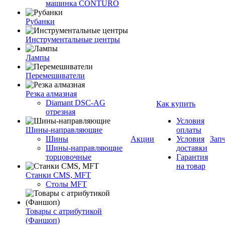
машинка CONTURO
Рубанки
Инструментальные центры
Лампы
Перемешиватели
Резка алмазная
Diamant DSC-AG
Как купить
отрезная
Условия
Шины-направляющие
оплаты
Шины
Акции
Условия
Зап
Шины-направляющие
доставки
торцовочные
Гарантия
на товар
Станки CMS, MFT
Столы MFT
Товары с атрибутикой
(Фаншоп)