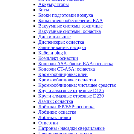
Аккумуляторы
Биты
Блоки подготовки воздуха
Блоки энергообеспечения EAA
Вакуумные системы зажимные
Вакуумные системы: оснастка
Диски пильные
Диспенсеры: оснастка
Завинчивание: насадка
Кабели plug it
Комплект оснастки
Консоли ASA, блоки EAA: оснастка
Консоли CT-ASA: оснастка
Кромкооблицовка: клеи
Кромкооблицовка: оснастка
Кромкооблицовка: чистящее средство
Круги алмазные отрезные D125
Круги алмазные отрезные D230
Лампы: оснастка
Лобзики JSP/BSP: оснастка
Лобзики: оснастка
Лобзики: пилки
Отвертки
Патроны / насадки сверлильные
Перемешиватели: насадки