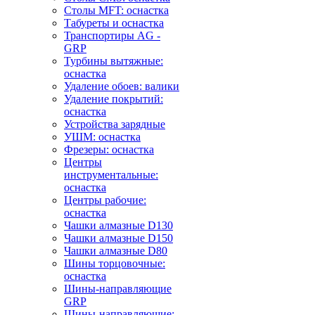
Столы MFT: оснастка
Табуреты и оснастка
Транспортиры AG -
GRP
Турбины вытяжные:
оснастка
Удаление обоев: валики
Удаление покрытий:
оснастка
Устройства зарядные
УШМ: оснастка
Фрезеры: оснастка
Центры
инструментальные:
оснастка
Центры рабочие:
оснастка
Чашки алмазные D130
Чашки алмазные D150
Чашки алмазные D80
Шины торцовочные:
оснастка
Шины-направляющие
GRP
Шины-направляющие: