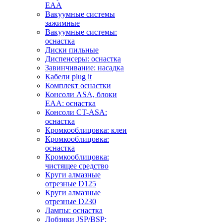
EAA
Вакуумные системы
зажимные
Вакуумные системы:
оснастка
Диски пильные
Диспенсеры: оснастка
Завинчивание: насадка
Кабели plug it
Комплект оснастки
Консоли ASA, блоки
EAA: оснастка
Консоли CT-ASA:
оснастка
Кромкооблицовка: клеи
Кромкооблицовка:
оснастка
Кромкооблицовка:
чистящее средство
Круги алмазные
отрезные D125
Круги алмазные
отрезные D230
Лампы: оснастка
Лобзики JSP/BSP: