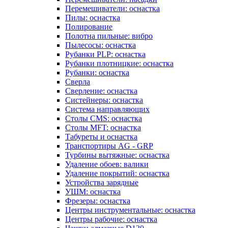
Перемешиватели: оснастка
Пилы: оснастка
Полирование
Полотна пильные: вибро
Пылесосы: оснастка
Рубанки PLP: оснастка
Рубанки плотницкие: оснастка
Рубанки: оснастка
Сверла
Сверление: оснастка
Систейнеры: оснастка
Система направляющих
Столы CMS: оснастка
Столы MFT: оснастка
Табуреты и оснастка
Транспортиры AG - GRP
Турбины вытяжные: оснастка
Удаление обоев: валики
Удаление покрытий: оснастка
Устройства зарядные
УШМ: оснастка
Фрезеры: оснастка
Центры инструментальные: оснастка
Центры рабочие: оснастка