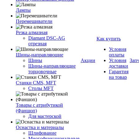
Лампы
Перемешиватели
Резка алмазная
Diamant DSC-AG
Как купить
отрезная
Условия
Шины-направляющие
оплаты
Шины
Акции
Условия
Зап
Шины-направляющие
доставки
торцовочные
Гарантия
на товар
Станки CMS, MFT
Столы MFT
Товары с атрибутикой
(Фаншоп)
Для мастерской
Оснастка и материалы
Шлифование
Многофункциональные