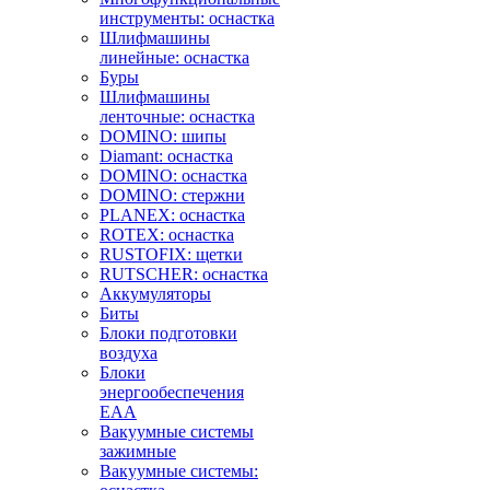
инструменты: оснастка
Шлифмашины
линейные: оснастка
Буры
Шлифмашины
ленточные: оснастка
DOMINO: шипы
Diamant: оснастка
DOMINO: оснастка
DOMINO: стержни
PLANEX: оснастка
ROTEX: оснастка
RUSTOFIX: щетки
RUTSCHER: оснастка
Аккумуляторы
Биты
Блоки подготовки
воздуха
Блоки
энергообеспечения
EAA
Вакуумные системы
зажимные
Вакуумные системы: