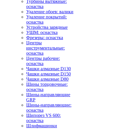
Турбины вытяжные:
оснастка
Удаление обоев: валики
Удаление покрытий:
оснастка
Устройства зарядные
УШМ: оснастка
Фрезеры: оснастка
Центры
инструментальные:
оснастка
Центры рабочие:
оснастка
Чашки алмазные D130
Чашки алмазные D150
Чашки алмазные D80
Шины торцовочные:
оснастка
Шины-направляющие
GRP
Шины-направляющие:
оснастка
Шипорез VS 600:
оснастка
Шлифмашинки