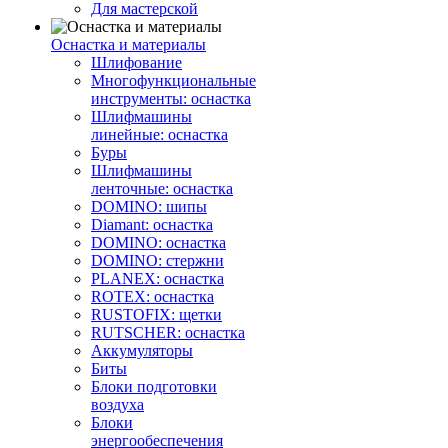
Для мастерской
Оснастка и материалы
Шлифование
Многофункциональные
инструменты: оснастка
Шлифмашины
линейные: оснастка
Буры
Шлифмашины
ленточные: оснастка
DOMINO: шипы
Diamant: оснастка
DOMINO: оснастка
DOMINO: стержни
PLANEX: оснастка
ROTEX: оснастка
RUSTOFIX: щетки
RUTSCHER: оснастка
Аккумуляторы
Биты
Блоки подготовки
воздуха
Блоки
энергообеспечения