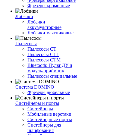
Фрезеры вертикальные
Фрезеры кромочные
Лобзики
Лобзики
аккумуляторные
Лобзики маятниковые
Пылесосы
Пылесосы CT
Пылесосы CTL
Пылесосы CTM
Bluetooth: Пульт ДУ и
модуль-приёмник
Пылесосы специальные
Система DOMINO
Фрезеры дюбельные
Систейнеры и порты
Систейнеры
Мобильные верстаки
Систейнерные порты
Систейнеры для
шлифования