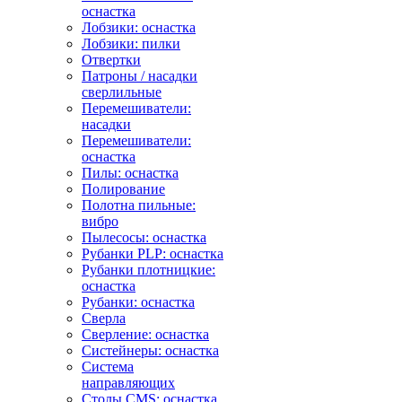
оснастка
Лобзики: оснастка
Лобзики: пилки
Отвертки
Патроны / насадки
сверлильные
Перемешиватели:
насадки
Перемешиватели:
оснастка
Пилы: оснастка
Полирование
Полотна пильные:
вибро
Пылесосы: оснастка
Рубанки PLP: оснастка
Рубанки плотницкие:
оснастка
Рубанки: оснастка
Сверла
Сверление: оснастка
Систейнеры: оснастка
Система
направляющих
Столы CMS: оснастка