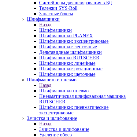
Систейнеры для шлифования в БД
Тележки SYS-Roll
Запасные боксы
Шлифмашинки
Назад
Шлифмашинки
Шлифмашинки PLANEX
Шлифмашинки: эксцентриковые
Шлифмашинки: ленточные
Дельтавидные шлифмашинки
Шлифмашинки RUTSCHER
Шлифмашинки: линейные
Шлифмашинки: ротационные
Шлифмашинки: щеточные
Шлифмашинки пневмо
Назад
Шлифмашинки пневмо
Пневматическая шлифовальная машинка
RUTSCHER
Шлифмашинки: пневматические
эксцентриковые
Зачистка и шлифование
Назад
Зачистка и шлифование
Удаление обоев