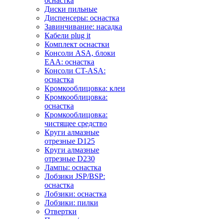
оснастка
Диски пильные
Диспенсеры: оснастка
Завинчивание: насадка
Кабели plug it
Комплект оснастки
Консоли ASA, блоки
EAA: оснастка
Консоли CT-ASA:
оснастка
Кромкооблицовка: клеи
Кромкооблицовка:
оснастка
Кромкооблицовка:
чистящее средство
Круги алмазные
отрезные D125
Круги алмазные
отрезные D230
Лампы: оснастка
Лобзики JSP/BSP:
оснастка
Лобзики: оснастка
Лобзики: пилки
Отвертки