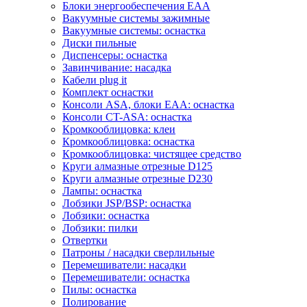
Блоки энергообеспечения EAA
Вакуумные системы зажимные
Вакуумные системы: оснастка
Диски пильные
Диспенсеры: оснастка
Завинчивание: насадка
Кабели plug it
Комплект оснастки
Консоли ASA, блоки EAA: оснастка
Консоли CT-ASA: оснастка
Кромкооблицовка: клеи
Кромкооблицовка: оснастка
Кромкооблицовка: чистящее средство
Круги алмазные отрезные D125
Круги алмазные отрезные D230
Лампы: оснастка
Лобзики JSP/BSP: оснастка
Лобзики: оснастка
Лобзики: пилки
Отвертки
Патроны / насадки сверлильные
Перемешиватели: насадки
Перемешиватели: оснастка
Пилы: оснастка
Полирование