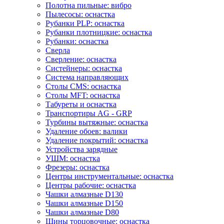
Полотна пильные: вибро
Пылесосы: оснастка
Рубанки PLP: оснастка
Рубанки плотницкие: оснастка
Рубанки: оснастка
Сверла
Сверление: оснастка
Систейнеры: оснастка
Система направляющих
Столы CMS: оснастка
Столы MFT: оснастка
Табуреты и оснастка
Транспортиры AG - GRP
Турбины вытяжные: оснастка
Удаление обоев: валики
Удаление покрытий: оснастка
Устройства зарядные
УШМ: оснастка
Фрезеры: оснастка
Центры инструментальные: оснастка
Центры рабочие: оснастка
Чашки алмазные D130
Чашки алмазные D150
Чашки алмазные D80
Шины торцовочные: оснастка