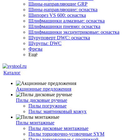
Шины-направляющие GRP
Шины-направляющие: оснастка
Шипорез VS 600: оснастка
Шлифмашинки алмазные: оснастка
Шлифмашинки пневмо: оснастка
Шлифмашинки эксцентриковые: оснастка
Шуруповерт DWC: оснастка
Шурупы: DWC
Фрезы
Ещё
Каталог
Акционные предложения
Пилы дисковые ручные
Пилы погружные
Пилы: маятниковый кожух
Пилы монтажные
Пилы дисковые монтажные
Пилы торцовочно-усовочные SYM
Пилы торцовочные с протяжкой