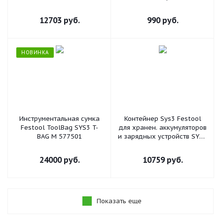
12703
руб.
990
руб.
НОВИНКА
Инструментальная сумка
Контейнер Sys3 Festool
Festool ToolBag SYS3 T-
для хранен. аккумуляторов
BAG M 577501
и зарядных устройств SYS3
M 187 ENG 18V 577133
24000
руб.
10759
руб.
Показать еще