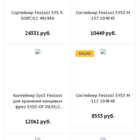
Сортейнер Festool SYS 3-
Систейнер Festool SYS3 M
SORT/12 491986
237 204843
24331
руб.
10449
руб.
АКЦИЯ
Контейнер Sys3 Festool
Систейнер Festool SYS3 M
для хранения концевых
112 204840
фрез SYS3-OF D8/D12
576835
8555
руб.
12061
руб.