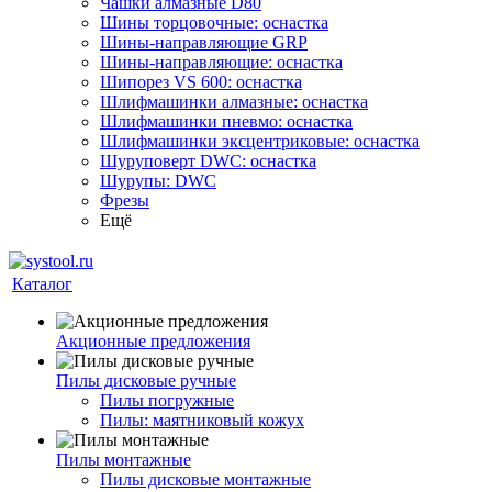
Чашки алмазные D80
Шины торцовочные: оснастка
Шины-направляющие GRP
Шины-направляющие: оснастка
Шипорез VS 600: оснастка
Шлифмашинки алмазные: оснастка
Шлифмашинки пневмо: оснастка
Шлифмашинки эксцентриковые: оснастка
Шуруповерт DWC: оснастка
Шурупы: DWC
Фрезы
Ещё
Каталог
Акционные предложения
Пилы дисковые ручные
Пилы погружные
Пилы: маятниковый кожух
Пилы монтажные
Пилы дисковые монтажные