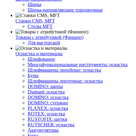
Шины
Шины-направляющие торцовочные
Станки CMS, MFT
Столы MFT
Товары с атрибутикой (Фаншоп)
Для мастерской
Оснастка и материалы
Шлифование
Многофункциональные инструменты: оснастка
Шлифмашины линейные: оснастка
Буры
Шлифмашины ленточные: оснастка
DOMINO: шипы
Diamant: оснастка
DOMINO: оснастка
DOMINO: стержни
PLANEX: оснастка
ROTEX: оснастка
RUSTOFIX: щетки
RUTSCHER: оснастка
Аккумуляторы
Биты