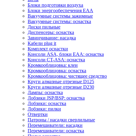
Блоки подготовки воздуха
Блоки энергообеспечения EAA
Вакуумные системы зажимные
Вакуумные системы: оснастка
Диски пильные
Диспенсеры: оснастка
Завинчивание: насадка
Кабели plug it
Комплект оснастки
Консоли ASA, блоки EAA: оснастка
Консоли CT-ASA: оснастка
Кромкооблицовка: клеи
Кромкооблицовка: оснастка
Кромкооблицовка: чистящее средство
Круги алмазные отрезные D125
Круги алмазные отрезные D230
Лампы: оснастка
Лобзики JSP/BSP: оснастка
Лобзики: оснастка
Лобзики: пилки
Отвертки
Патроны / насадки сверлильные
Перемешиватели: насадки
Перемешиватели: оснастка