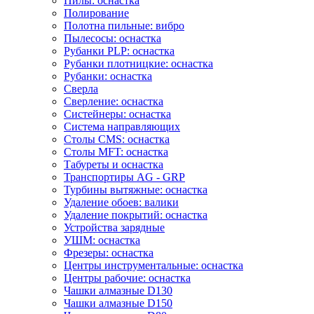
Пилы: оснастка
Полирование
Полотна пильные: вибро
Пылесосы: оснастка
Рубанки PLP: оснастка
Рубанки плотницкие: оснастка
Рубанки: оснастка
Сверла
Сверление: оснастка
Систейнеры: оснастка
Система направляющих
Столы CMS: оснастка
Столы MFT: оснастка
Табуреты и оснастка
Транспортиры AG - GRP
Турбины вытяжные: оснастка
Удаление обоев: валики
Удаление покрытий: оснастка
Устройства зарядные
УШМ: оснастка
Фрезеры: оснастка
Центры инструментальные: оснастка
Центры рабочие: оснастка
Чашки алмазные D130
Чашки алмазные D150