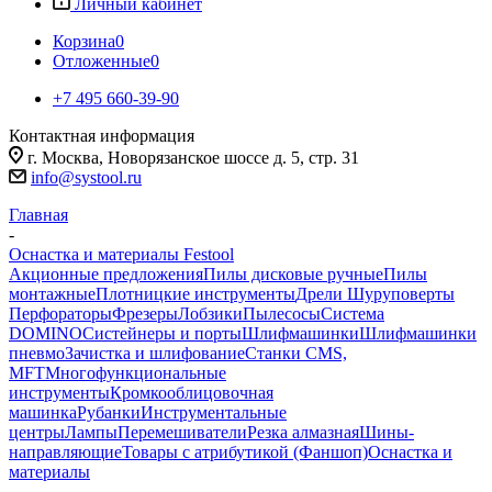
Личный кабинет
Корзина
0
Отложенные
0
+7 495 660-39-90
Контактная информация
г. Москва, Новорязанское шоссе д. 5, стр. 31
info@systool.ru
Главная
-
Оснастка и материалы Festool
Акционные предложения
Пилы дисковые ручные
Пилы
монтажные
Плотницкие инструменты
Дрели Шуруповерты
Перфораторы
Фрезеры
Лобзики
Пылесосы
Система
DOMINO
Систейнеры и порты
Шлифмашинки
Шлифмашинки
пневмо
Зачистка и шлифование
Станки CMS,
MFT
Многофункциональные
инструменты
Кромкооблицовочная
машинка
Рубанки
Инструментальные
центры
Лампы
Перемешиватели
Резка алмазная
Шины-
направляющие
Товары с атрибутикой (Фаншоп)
Оснастка и
материалы
-