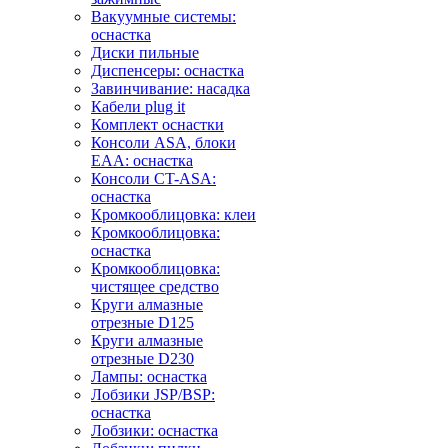
Вакуумные системы:
оснастка
Диски пильные
Диспенсеры: оснастка
Завинчивание: насадка
Кабели plug it
Комплект оснастки
Консоли ASA, блоки
EAA: оснастка
Консоли CT-ASA:
оснастка
Кромкооблицовка: клеи
Кромкооблицовка:
оснастка
Кромкооблицовка:
чистящее средство
Круги алмазные
отрезные D125
Круги алмазные
отрезные D230
Лампы: оснастка
Лобзики JSP/BSP:
оснастка
Лобзики: оснастка