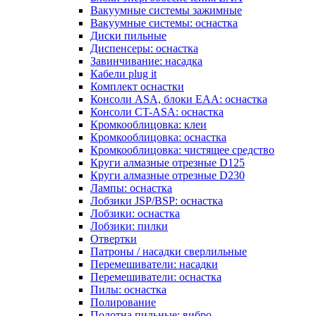
Вакуумные системы зажимные
Вакуумные системы: оснастка
Диски пильные
Диспенсеры: оснастка
Завинчивание: насадка
Кабели plug it
Комплект оснастки
Консоли ASA, блоки EAA: оснастка
Консоли CT-ASA: оснастка
Кромкооблицовка: клеи
Кромкооблицовка: оснастка
Кромкооблицовка: чистящее средство
Круги алмазные отрезные D125
Круги алмазные отрезные D230
Лампы: оснастка
Лобзики JSP/BSP: оснастка
Лобзики: оснастка
Лобзики: пилки
Отвертки
Патроны / насадки сверлильные
Перемешиватели: насадки
Перемешиватели: оснастка
Пилы: оснастка
Полирование
Полотна пильные: вибро