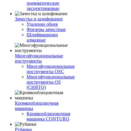
пневматические
эксцентриковые
Зачистка и шлифование
Удаление обоев
Фрезеры зачистные
Шлифмашинки
алмазные
Многофункциональные
инструменты
Многофункциональные
инструменты OSC
Многофункциональные
инструменты OS
(СНЯТО)
Кромкооблицовочная
машинка
Кромкооблицовочная
машинка CONTURO
Рубанки