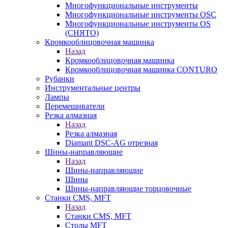
Многофункциональные инструменты
Многофункциональные инструменты OSC
Многофункциональные инструменты OS
(СНЯТО)
Кромкооблицовочная машинка
Назад
Кромкооблицовочная машинка
Кромкооблицовочная машинка CONTURO
Рубанки
Инструментальные центры
Лампы
Перемешиватели
Резка алмазная
Назад
Резка алмазная
Diamant DSC-AG отрезная
Шины-направляющие
Назад
Шины-направляющие
Шины
Шины-направляющие торцовочные
Станки CMS, MFT
Назад
Станки CMS, MFT
Столы MFT