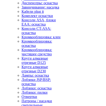
Диспенсеры: оснастка
Завинчивание: насадка
Кабели plug it
Комплект оснастки
Консоли ASA, блоки
EAA: оснастка
Консоли CT-ASA:
оснастка
Кромкооблицовка: клеи
Кромкооблицовка:
оснастка
Кромкооблицовка:
чистящее средство
Круги алмазные
отрезные D125
Круги алмазные
отрезные D230
Лампы: оснастка
Лобзики JSP/BSP:
оснастка
Лобзики: оснастка
Лобзики: пилки
Отвертки
Патроны / насадки
сверлильные