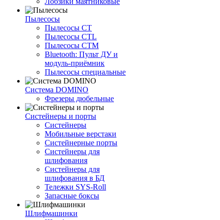
Лобзики маятниковые
Пылесосы
Пылесосы CT
Пылесосы CTL
Пылесосы CTM
Bluetooth: Пульт ДУ и
модуль-приёмник
Пылесосы специальные
Система DOMINO
Фрезеры дюбельные
Систейнеры и порты
Систейнеры
Мобильные верстаки
Систейнерные порты
Систейнеры для
шлифования
Систейнеры для
шлифования в БД
Тележки SYS-Roll
Запасные боксы
Шлифмашинки