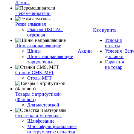
Лампы
Перемешиватели
Резка алмазная
Diamant DSC-AG
Как купить
отрезная
Условия
Шины-направляющие
оплаты
Шины
Акции
Условия
Зап
Шины-направляющие
доставки
торцовочные
Гарантия
на товар
Станки CMS, MFT
Столы MFT
Товары с атрибутикой
(Фаншоп)
Для мастерской
Оснастка и материалы
Шлифование
Многофункциональные
инструменты: оснастка