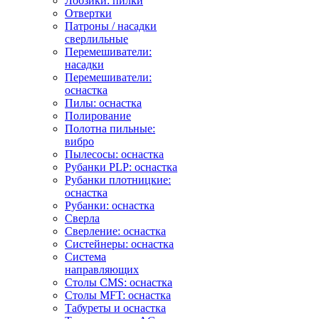
Лобзики: пилки
Отвертки
Патроны / насадки
сверлильные
Перемешиватели:
насадки
Перемешиватели:
оснастка
Пилы: оснастка
Полирование
Полотна пильные:
вибро
Пылесосы: оснастка
Рубанки PLP: оснастка
Рубанки плотницкие:
оснастка
Рубанки: оснастка
Сверла
Сверление: оснастка
Систейнеры: оснастка
Система
направляющих
Столы CMS: оснастка
Столы MFT: оснастка
Табуреты и оснастка