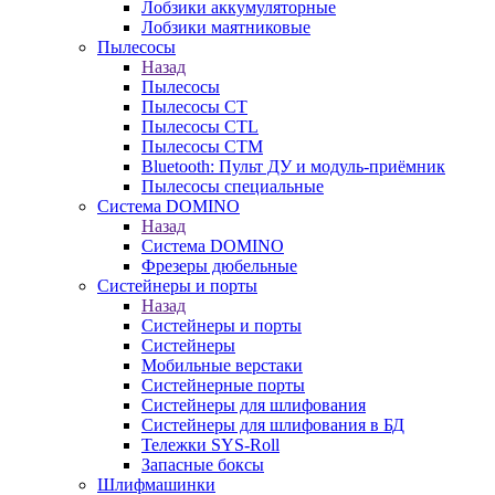
Лобзики аккумуляторные
Лобзики маятниковые
Пылесосы
Назад
Пылесосы
Пылесосы CT
Пылесосы CTL
Пылесосы CTM
Bluetooth: Пульт ДУ и модуль-приёмник
Пылесосы специальные
Система DOMINO
Назад
Система DOMINO
Фрезеры дюбельные
Систейнеры и порты
Назад
Систейнеры и порты
Систейнеры
Мобильные верстаки
Систейнерные порты
Систейнеры для шлифования
Систейнеры для шлифования в БД
Тележки SYS-Roll
Запасные боксы
Шлифмашинки