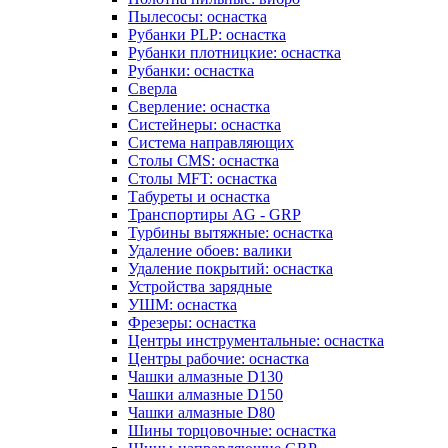
Пылесосы: оснастка
Рубанки PLP: оснастка
Рубанки плотницкие: оснастка
Рубанки: оснастка
Сверла
Сверление: оснастка
Систейнеры: оснастка
Система направляющих
Столы CMS: оснастка
Столы MFT: оснастка
Табуреты и оснастка
Транспортиры AG - GRP
Турбины вытяжные: оснастка
Удаление обоев: валики
Удаление покрытий: оснастка
Устройства зарядные
УШМ: оснастка
Фрезеры: оснастка
Центры инструментальные: оснастка
Центры рабочие: оснастка
Чашки алмазные D130
Чашки алмазные D150
Чашки алмазные D80
Шины торцовочные: оснастка