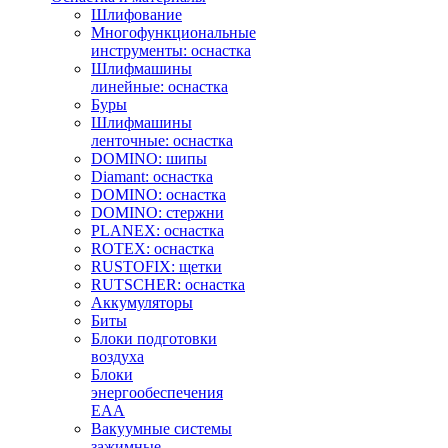
Шлифование
Многофункциональные
инструменты: оснастка
Шлифмашины
линейные: оснастка
Буры
Шлифмашины
ленточные: оснастка
DOMINO: шипы
Diamant: оснастка
DOMINO: оснастка
DOMINO: стержни
PLANEX: оснастка
ROTEX: оснастка
RUSTOFIX: щетки
RUTSCHER: оснастка
Аккумуляторы
Биты
Блоки подготовки
воздуха
Блоки
энергообеспечения
EAA
Вакуумные системы
зажимные