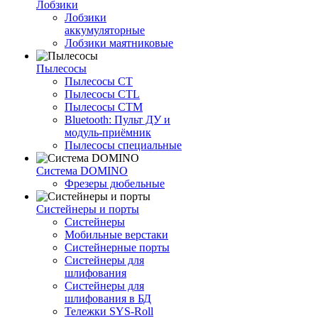
Лобзики
Лобзики
аккумуляторные
Лобзики маятниковые
Пылесосы
Пылесосы CT
Пылесосы CTL
Пылесосы CTM
Bluetooth: Пульт ДУ и
модуль-приёмник
Пылесосы специальные
Система DOMINO
Фрезеры дюбельные
Систейнеры и порты
Систейнеры
Мобильные верстаки
Систейнерные порты
Систейнеры для
шлифования
Систейнеры для
шлифования в БД
Тележки SYS-Roll