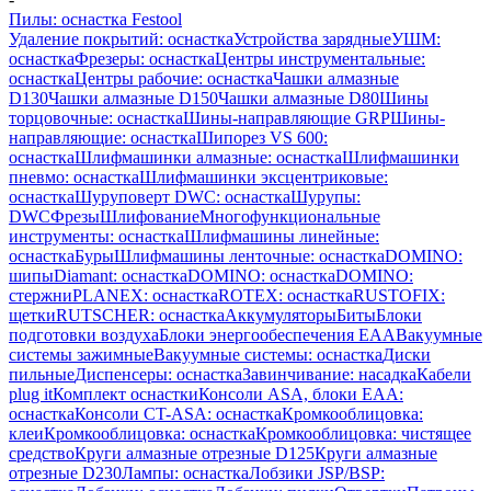
Пилы: оснастка Festool
Удаление покрытий: оснастка
Устройства зарядные
УШМ:
оснастка
Фрезеры: оснастка
Центры инструментальные:
оснастка
Центры рабочие: оснастка
Чашки алмазные
D130
Чашки алмазные D150
Чашки алмазные D80
Шины
торцовочные: оснастка
Шины-направляющие GRP
Шины-
направляющие: оснастка
Шипорез VS 600:
оснастка
Шлифмашинки алмазные: оснастка
Шлифмашинки
пневмо: оснастка
Шлифмашинки эксцентриковые:
оснастка
Шуруповерт DWC: оснастка
Шурупы:
DWC
Фрезы
Шлифование
Многофункциональные
инструменты: оснастка
Шлифмашины линейные:
оснастка
Буры
Шлифмашины ленточные: оснастка
DOMINO:
шипы
Diamant: оснастка
DOMINO: оснастка
DOMINO:
стержни
PLANEX: оснастка
ROTEX: оснастка
RUSTOFIX:
щетки
RUTSCHER: оснастка
Аккумуляторы
Биты
Блоки
подготовки воздуха
Блоки энергообеспечения EAA
Вакуумные
системы зажимные
Вакуумные системы: оснастка
Диски
пильные
Диспенсеры: оснастка
Завинчивание: насадка
Кабели
plug it
Комплект оснастки
Консоли ASA, блоки EAA:
оснастка
Консоли CT-ASA: оснастка
Кромкооблицовка:
клеи
Кромкооблицовка: оснастка
Кромкооблицовка: чистящее
средство
Круги алмазные отрезные D125
Круги алмазные
отрезные D230
Лампы: оснастка
Лобзики JSP/BSP: