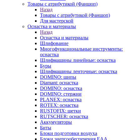
Товары с атрибутикой (Фаншоп)
Назад
Товары с атрибутикой (Фаншоп)
Для мастерской
Оснастка и материалы
Назад
Оснастка и материалы
Шлифование
Многофункциональные инструменты:
оснастка
Шлифмашины линейные: оснастка
Буры
Шлифмашины ленточные: оснастка
DOMINO: шипы
Diamant: оснастка
DOMINO: оснастка
DOMINO: стержни
PLANEX: оснастка
ROTEX: оснастка
RUSTOFIX: щетки
RUTSCHER: оснастка
Аккумуляторы
Биты
Блоки подготовки воздуха
Блоки энергообеспечения EAA