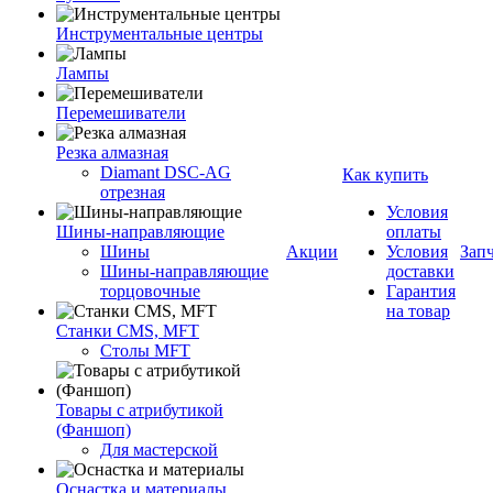
Инструментальные центры
Лампы
Перемешиватели
Резка алмазная
Diamant DSC-AG
Как купить
отрезная
Условия
Шины-направляющие
оплаты
Шины
Акции
Условия
Зап
Шины-направляющие
доставки
торцовочные
Гарантия
на товар
Станки CMS, MFT
Столы MFT
Товары с атрибутикой
(Фаншоп)
Для мастерской
Оснастка и материалы