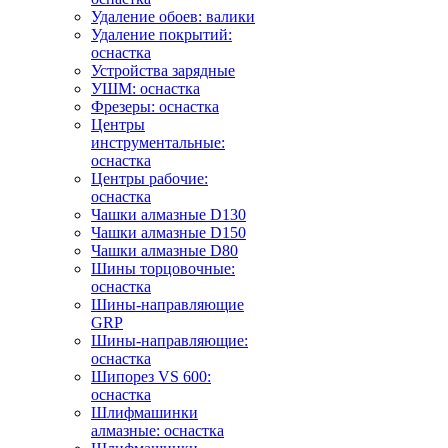
Удаление обоев: валики
Удаление покрытий:
оснастка
Устройства зарядные
УШМ: оснастка
Фрезеры: оснастка
Центры
инструментальные:
оснастка
Центры рабочие:
оснастка
Чашки алмазные D130
Чашки алмазные D150
Чашки алмазные D80
Шины торцовочные:
оснастка
Шины-направляющие
GRP
Шины-направляющие:
оснастка
Шипорез VS 600:
оснастка
Шлифмашинки
алмазные: оснастка