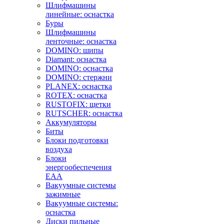
Шлифмашины
линейные: оснастка
Буры
Шлифмашины
ленточные: оснастка
DOMINO: шипы
Diamant: оснастка
DOMINO: оснастка
DOMINO: стержни
PLANEX: оснастка
ROTEX: оснастка
RUSTOFIX: щетки
RUTSCHER: оснастка
Аккумуляторы
Биты
Блоки подготовки
воздуха
Блоки
энергообеспечения
EAA
Вакуумные системы
зажимные
Вакуумные системы:
оснастка
Диски пильные