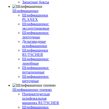
Запасные боксы
Шлифмашинки
Шлифмашинки
PLANEX
Шлифмашинки:
эксцентриковые
Шлифмашинки:
ленточные
Дельтавидные
шлифмашинки
Шлифмашинки
RUTSCHER
Шлифмашинки:
линейные
Шлифмашинки:
ротационные
Шлифмашинки:
щеточные
Шлифмашинки пневмо
Пневматическая
шлифовальная
машинка RUTSCHER
Шлифмашинки: