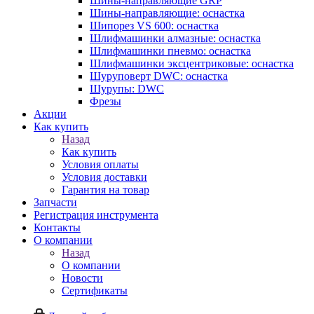
Шины-направляющие GRP
Шины-направляющие: оснастка
Шипорез VS 600: оснастка
Шлифмашинки алмазные: оснастка
Шлифмашинки пневмо: оснастка
Шлифмашинки эксцентриковые: оснастка
Шуруповерт DWC: оснастка
Шурупы: DWC
Фрезы
Акции
Как купить
Назад
Как купить
Условия оплаты
Условия доставки
Гарантия на товар
Запчасти
Регистрация инструмента
Контакты
О компании
Назад
О компании
Новости
Сертификаты