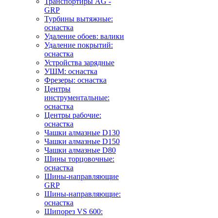
Транспортиры AG -
GRP
Турбины вытяжные:
оснастка
Удаление обоев: валики
Удаление покрытий:
оснастка
Устройства зарядные
УШМ: оснастка
Фрезеры: оснастка
Центры
инструментальные:
оснастка
Центры рабочие:
оснастка
Чашки алмазные D130
Чашки алмазные D150
Чашки алмазные D80
Шины торцовочные:
оснастка
Шины-направляющие
GRP
Шины-направляющие:
оснастка
Шипорез VS 600: