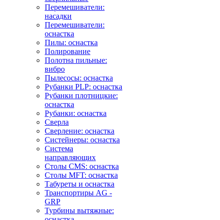
Перемешиватели:
насадки
Перемешиватели:
оснастка
Пилы: оснастка
Полирование
Полотна пильные:
вибро
Пылесосы: оснастка
Рубанки PLP: оснастка
Рубанки плотницкие:
оснастка
Рубанки: оснастка
Сверла
Сверление: оснастка
Систейнеры: оснастка
Система
направляющих
Столы CMS: оснастка
Столы MFT: оснастка
Табуреты и оснастка
Транспортиры AG -
GRP
Турбины вытяжные:
оснастка