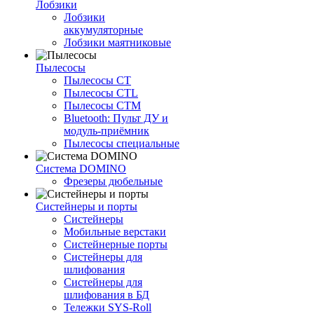
Лобзики
Лобзики
аккумуляторные
Лобзики маятниковые
Пылесосы
Пылесосы CT
Пылесосы CTL
Пылесосы CTM
Bluetooth: Пульт ДУ и
модуль-приёмник
Пылесосы специальные
Система DOMINO
Фрезеры дюбельные
Систейнеры и порты
Систейнеры
Мобильные верстаки
Систейнерные порты
Систейнеры для
шлифования
Систейнеры для
шлифования в БД
Тележки SYS-Roll