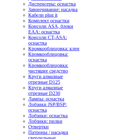
Диспенсеры: оснастка
Завинчивание: насадка
Кабели plug it
Комплект оснастки
Консоли ASA, блоки
EAA: оснастка
Консоли CT-ASA:
оснастка
Кромкооблицовка: клеи
Кромкооблицовка:
оснастка
Кромкооблицовка:
чистящее средство
Круги алмазные
отрезные D125
Круги алмазные
отрезные D230
Лампы: оснастка
Лобзики JSP/BSP:
оснастка
Лобзики: оснастка
Лобзики: пилки
Отвертки
Патроны / насадки
сверлильные