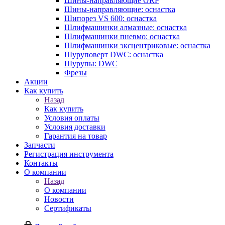
Шины-направляющие GRP
Шины-направляющие: оснастка
Шипорез VS 600: оснастка
Шлифмашинки алмазные: оснастка
Шлифмашинки пневмо: оснастка
Шлифмашинки эксцентриковые: оснастка
Шуруповерт DWC: оснастка
Шурупы: DWC
Фрезы
Акции
Как купить
Назад
Как купить
Условия оплаты
Условия доставки
Гарантия на товар
Запчасти
Регистрация инструмента
Контакты
О компании
Назад
О компании
Новости
Сертификаты