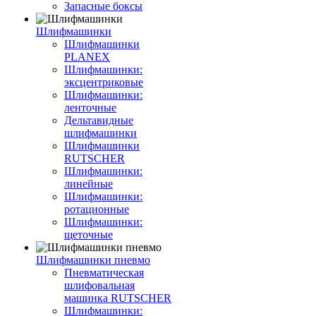
Запасные боксы
Шлифмашинки
Шлифмашинки
PLANEX
Шлифмашинки:
эксцентриковые
Шлифмашинки:
ленточные
Дельтавидные
шлифмашинки
Шлифмашинки
RUTSCHER
Шлифмашинки:
линейные
Шлифмашинки:
ротационные
Шлифмашинки:
щеточные
Шлифмашинки пневмо
Пневматическая
шлифовальная
машинка RUTSCHER
Шлифмашинки: