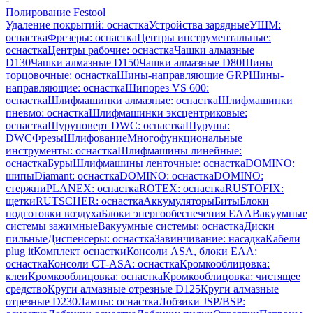
Полирование Festool
Удаление покрытий: оснастка
Устройства зарядные
УШМ:
оснастка
Фрезеры: оснастка
Центры инструментальные:
оснастка
Центры рабочие: оснастка
Чашки алмазные
D130
Чашки алмазные D150
Чашки алмазные D80
Шины
торцовочные: оснастка
Шины-направляющие GRP
Шины-
направляющие: оснастка
Шипорез VS 600:
оснастка
Шлифмашинки алмазные: оснастка
Шлифмашинки
пневмо: оснастка
Шлифмашинки эксцентриковые:
оснастка
Шуруповерт DWC: оснастка
Шурупы:
DWC
Фрезы
Шлифование
Многофункциональные
инструменты: оснастка
Шлифмашины линейные:
оснастка
Буры
Шлифмашины ленточные: оснастка
DOMINO:
шипы
Diamant: оснастка
DOMINO: оснастка
DOMINO:
стержни
PLANEX: оснастка
ROTEX: оснастка
RUSTOFIX:
щетки
RUTSCHER: оснастка
Аккумуляторы
Биты
Блоки
подготовки воздуха
Блоки энергообеспечения EAA
Вакуумные
системы зажимные
Вакуумные системы: оснастка
Диски
пильные
Диспенсеры: оснастка
Завинчивание: насадка
Кабели
plug it
Комплект оснастки
Консоли ASA, блоки EAA:
оснастка
Консоли CT-ASA: оснастка
Кромкооблицовка:
клеи
Кромкооблицовка: оснастка
Кромкооблицовка: чистящее
средство
Круги алмазные отрезные D125
Круги алмазные
отрезные D230
Лампы: оснастка
Лобзики JSP/BSP: