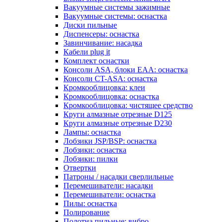
Вакуумные системы зажимные
Вакуумные системы: оснастка
Диски пильные
Диспенсеры: оснастка
Завинчивание: насадка
Кабели plug it
Комплект оснастки
Консоли ASA, блоки EAA: оснастка
Консоли CT-ASA: оснастка
Кромкооблицовка: клеи
Кромкооблицовка: оснастка
Кромкооблицовка: чистящее средство
Круги алмазные отрезные D125
Круги алмазные отрезные D230
Лампы: оснастка
Лобзики JSP/BSP: оснастка
Лобзики: оснастка
Лобзики: пилки
Отвертки
Патроны / насадки сверлильные
Перемешиватели: насадки
Перемешиватели: оснастка
Пилы: оснастка
Полирование
Полотна пильные: вибро