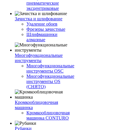
пневматические
эксцентриковые
Зачистка и шлифование
Удаление обоев
Фрезеры зачистные
Шлифмашинки
алмазные
Многофункциональные
инструменты
Многофункциональные
инструменты OSC
Многофункциональные
инструменты OS
(СНЯТО)
Кромкооблицовочная
машинка
Кромкооблицовочная
машинка CONTURO
Рубанки