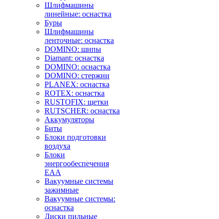
Шлифмашины
линейные: оснастка
Буры
Шлифмашины
ленточные: оснастка
DOMINO: шипы
Diamant: оснастка
DOMINO: оснастка
DOMINO: стержни
PLANEX: оснастка
ROTEX: оснастка
RUSTOFIX: щетки
RUTSCHER: оснастка
Аккумуляторы
Биты
Блоки подготовки
воздуха
Блоки
энергообеспечения
EAA
Вакуумные системы
зажимные
Вакуумные системы:
оснастка
Диски пильные