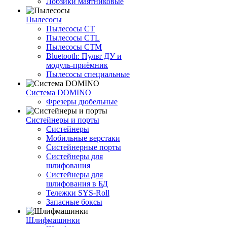
Лобзики маятниковые
Пылесосы
Пылесосы CT
Пылесосы CTL
Пылесосы CTM
Bluetooth: Пульт ДУ и
модуль-приёмник
Пылесосы специальные
Система DOMINO
Фрезеры дюбельные
Систейнеры и порты
Систейнеры
Мобильные верстаки
Систейнерные порты
Систейнеры для
шлифования
Систейнеры для
шлифования в БД
Тележки SYS-Roll
Запасные боксы
Шлифмашинки