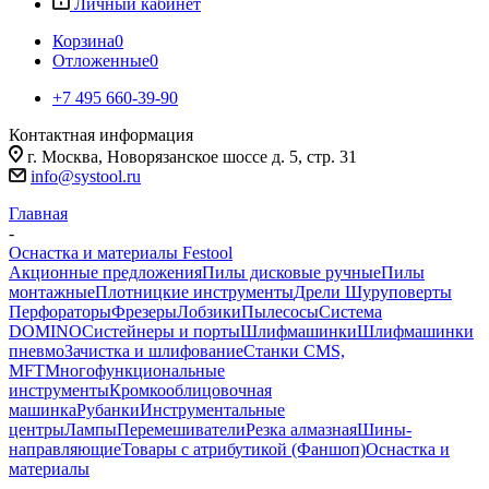
Личный кабинет
Корзина
0
Отложенные
0
+7 495 660-39-90
Контактная информация
г. Москва, Новорязанское шоссе д. 5, стр. 31
info@systool.ru
Главная
-
Оснастка и материалы Festool
Акционные предложения
Пилы дисковые ручные
Пилы
монтажные
Плотницкие инструменты
Дрели Шуруповерты
Перфораторы
Фрезеры
Лобзики
Пылесосы
Система
DOMINO
Систейнеры и порты
Шлифмашинки
Шлифмашинки
пневмо
Зачистка и шлифование
Станки CMS,
MFT
Многофункциональные
инструменты
Кромкооблицовочная
машинка
Рубанки
Инструментальные
центры
Лампы
Перемешиватели
Резка алмазная
Шины-
направляющие
Товары с атрибутикой (Фаншоп)
Оснастка и
материалы
-