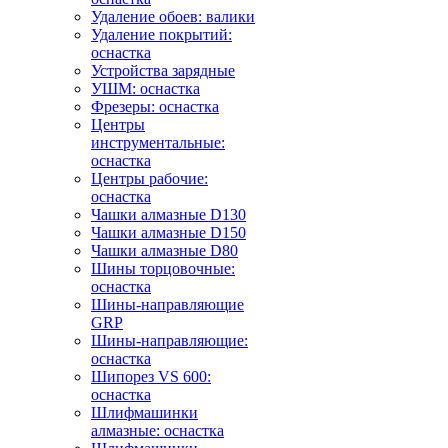
Удаление обоев: валики
Удаление покрытий:
оснастка
Устройства зарядные
УШМ: оснастка
Фрезеры: оснастка
Центры
инструментальные:
оснастка
Центры рабочие:
оснастка
Чашки алмазные D130
Чашки алмазные D150
Чашки алмазные D80
Шины торцовочные:
оснастка
Шины-направляющие
GRP
Шины-направляющие:
оснастка
Шипорез VS 600:
оснастка
Шлифмашинки
алмазные: оснастка