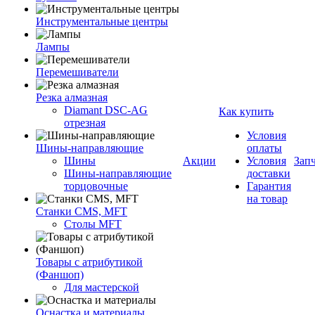
Инструментальные центры
Лампы
Перемешиватели
Резка алмазная
Diamant DSC-AG
Как купить
отрезная
Условия
Шины-направляющие
оплаты
Шины
Акции
Условия
Зап
Шины-направляющие
доставки
торцовочные
Гарантия
на товар
Станки CMS, MFT
Столы MFT
Товары с атрибутикой
(Фаншоп)
Для мастерской
Оснастка и материалы