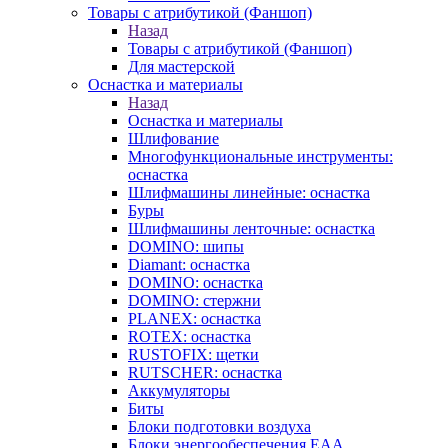
Товары с атрибутикой (Фаншоп)
Назад
Товары с атрибутикой (Фаншоп)
Для мастерской
Оснастка и материалы
Назад
Оснастка и материалы
Шлифование
Многофункциональные инструменты:
оснастка
Шлифмашины линейные: оснастка
Буры
Шлифмашины ленточные: оснастка
DOMINO: шипы
Diamant: оснастка
DOMINO: оснастка
DOMINO: стержни
PLANEX: оснастка
ROTEX: оснастка
RUSTOFIX: щетки
RUTSCHER: оснастка
Аккумуляторы
Биты
Блоки подготовки воздуха
Блоки энергообеспечения EAA