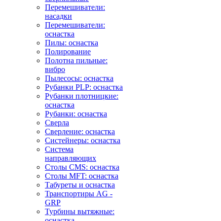
Перемешиватели:
насадки
Перемешиватели:
оснастка
Пилы: оснастка
Полирование
Полотна пильные:
вибро
Пылесосы: оснастка
Рубанки PLP: оснастка
Рубанки плотницкие:
оснастка
Рубанки: оснастка
Сверла
Сверление: оснастка
Систейнеры: оснастка
Система
направляющих
Столы CMS: оснастка
Столы MFT: оснастка
Табуреты и оснастка
Транспортиры AG -
GRP
Турбины вытяжные:
оснастка