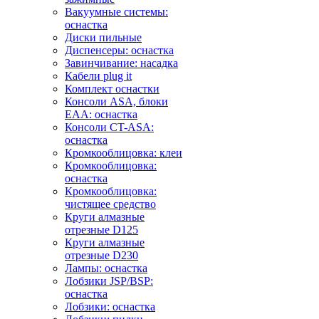
Вакуумные системы:
оснастка
Диски пильные
Диспенсеры: оснастка
Завинчивание: насадка
Кабели plug it
Комплект оснастки
Консоли ASA, блоки
EAA: оснастка
Консоли CT-ASA:
оснастка
Кромкооблицовка: клеи
Кромкооблицовка:
оснастка
Кромкооблицовка:
чистящее средство
Круги алмазные
отрезные D125
Круги алмазные
отрезные D230
Лампы: оснастка
Лобзики JSP/BSP:
оснастка
Лобзики: оснастка