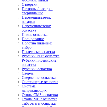
Лобзики: пилки
Отвертки
Патроны / насадки
сверлильные
Перемешиватели:
насадки
Перемешиватели:
оснастка
Пилы: оснастка
Полирование
Полотна пильные:
вибро
Пылесосы: оснастка
Рубанки PLP: оснастка
Рубанки плотницкие:
оснастка
Рубанки: оснастка
Сверла
Сверление: оснастка
Систейнеры: оснастка
Система
направляющих
Столы CMS: оснастка
Столы MFT: оснастка
Табуреты и оснастка