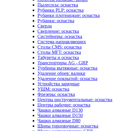
Пылесосы: оснастка
Рубанки PLP: оснастка
Рубанки плотницкие: оснастка
Рубанки: оснастка
Сверла
Сверление: оснастка
Систейнеры: оснастка
Система направляющих
Столы CMS: оснастка
Столы MFT: оснастка
Табуреты и оснастка
Транспортиры AG - GRP
Турбины вытяжные: оснастка
Удаление обоев: валики
Удаление покрытий: оснастка
Устройства зарядные
УШМ: оснастка
Фрезеры: оснастка
Центры инструментальные: оснастка
Центры рабочие: оснастка
Чашки алмазные D130
Чашки алмазные D150
Чашки алмазные D80
Шины торцовочные: оснастка