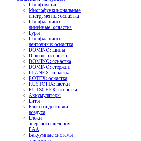
Шлифование
Многофункциональные
инструменты: оснастка
Шлифмашины
линейные: оснастка
Буры
Шлифмашины
ленточные: оснастка
DOMINO: шипы
Diamant: оснастка
DOMINO: оснастка
DOMINO: стержни
PLANEX: оснастка
ROTEX: оснастка
RUSTOFIX: щетки
RUTSCHER: оснастка
Аккумуляторы
Биты
Блоки подготовки
воздуха
Блоки
энергообеспечения
EAA
Вакуумные системы
зажимные