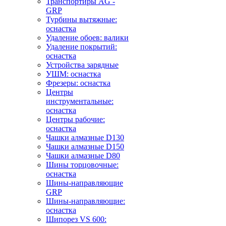
Транспортиры AG -
GRP
Турбины вытяжные:
оснастка
Удаление обоев: валики
Удаление покрытий:
оснастка
Устройства зарядные
УШМ: оснастка
Фрезеры: оснастка
Центры
инструментальные:
оснастка
Центры рабочие:
оснастка
Чашки алмазные D130
Чашки алмазные D150
Чашки алмазные D80
Шины торцовочные:
оснастка
Шины-направляющие
GRP
Шины-направляющие:
оснастка
Шипорез VS 600: