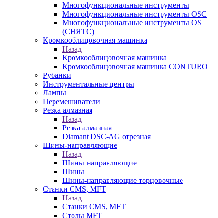
Многофункциональные инструменты
Многофункциональные инструменты OSC
Многофункциональные инструменты OS
(СНЯТО)
Кромкооблицовочная машинка
Назад
Кромкооблицовочная машинка
Кромкооблицовочная машинка CONTURO
Рубанки
Инструментальные центры
Лампы
Перемешиватели
Резка алмазная
Назад
Резка алмазная
Diamant DSC-AG отрезная
Шины-направляющие
Назад
Шины-направляющие
Шины
Шины-направляющие торцовочные
Станки CMS, MFT
Назад
Станки CMS, MFT
Столы MFT