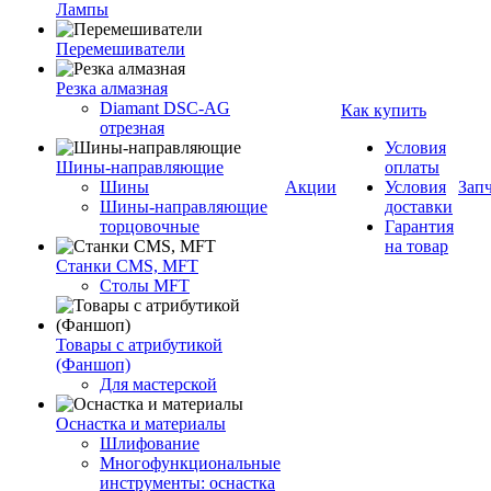
Лампы
Перемешиватели
Резка алмазная
Diamant DSC-AG
Как купить
отрезная
Условия
Шины-направляющие
оплаты
Шины
Акции
Условия
Зап
Шины-направляющие
доставки
торцовочные
Гарантия
на товар
Станки CMS, MFT
Столы MFT
Товары с атрибутикой
(Фаншоп)
Для мастерской
Оснастка и материалы
Шлифование
Многофункциональные
инструменты: оснастка