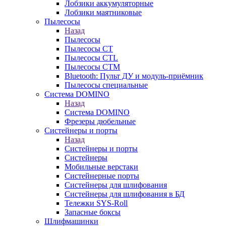
Лобзики аккумуляторные
Лобзики маятниковые
Пылесосы
Назад
Пылесосы
Пылесосы CT
Пылесосы CTL
Пылесосы CTM
Bluetooth: Пульт ДУ и модуль-приёмник
Пылесосы специальные
Система DOMINO
Назад
Система DOMINO
Фрезеры дюбельные
Систейнеры и порты
Назад
Систейнеры и порты
Систейнеры
Мобильные верстаки
Систейнерные порты
Систейнеры для шлифования
Систейнеры для шлифования в БД
Тележки SYS-Roll
Запасные боксы
Шлифмашинки