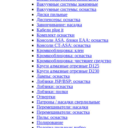
Вакуумные системы зажимные
Вакуумные системы: оснастка
Диски пильные
Диспенсеры: оснастка
Завинчивание: насадка
Кабели plug it
Комплект оснастки
Консоли ASA, блоки EAA: оснастка
Консоли CT-ASA: оснастка
Кромкооблицовка: клеи
Кромкооблицовка: оснастка
Кромкооблицовка: чистящее средство
Круги алмазные отрезные D125
Круги алмазные отрезные D230
Лампы: оснастка
Лобзики JSP/BSP: оснастка
Лобзики: оснастка
Лобзики: пилки
Отвертки
Патроны / насадки сверлильные
Перемешиватели: насадки
Перемешиватели: оснастка
Пилы: оснастка
Полирование
Полотна пильные: вибро