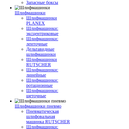
Запасные боксы
Шлифмашинки
Шлифмашинки
PLANEX
Шлифмашинки:
эксцентриковые
Шлифмашинки:
ленточные
Дельтавидные
шлифмашинки
Шлифмашинки
RUTSCHER
Шлифмашинки:
линейные
Шлифмашинки:
ротационные
Шлифмашинки:
щеточные
Шлифмашинки пневмо
Пневматическая
шлифовальная
машинка RUTSCHER
Шлифмашинки: