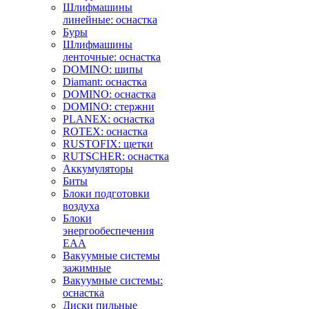
Шлифмашины
линейные: оснастка
Буры
Шлифмашины
ленточные: оснастка
DOMINO: шипы
Diamant: оснастка
DOMINO: оснастка
DOMINO: стержни
PLANEX: оснастка
ROTEX: оснастка
RUSTOFIX: щетки
RUTSCHER: оснастка
Аккумуляторы
Биты
Блоки подготовки
воздуха
Блоки
энергообеспечения
EAA
Вакуумные системы
зажимные
Вакуумные системы:
оснастка
Диски пильные