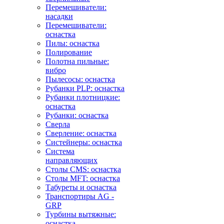
Перемешиватели:
насадки
Перемешиватели:
оснастка
Пилы: оснастка
Полирование
Полотна пильные:
вибро
Пылесосы: оснастка
Рубанки PLP: оснастка
Рубанки плотницкие:
оснастка
Рубанки: оснастка
Сверла
Сверление: оснастка
Систейнеры: оснастка
Система
направляющих
Столы CMS: оснастка
Столы MFT: оснастка
Табуреты и оснастка
Транспортиры AG -
GRP
Турбины вытяжные:
оснастка