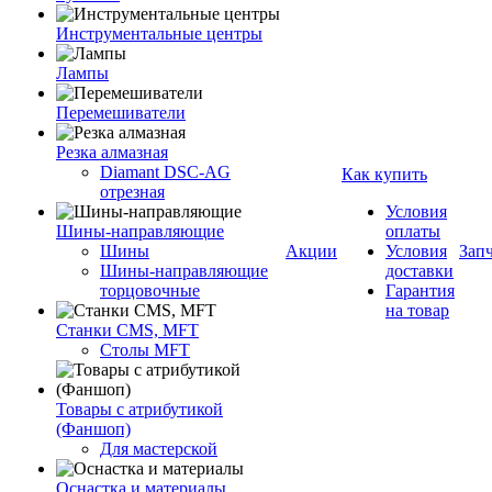
Инструментальные центры
Лампы
Перемешиватели
Резка алмазная
Diamant DSC-AG
Как купить
отрезная
Условия
Шины-направляющие
оплаты
Шины
Акции
Условия
Зап
Шины-направляющие
доставки
торцовочные
Гарантия
на товар
Станки CMS, MFT
Столы MFT
Товары с атрибутикой
(Фаншоп)
Для мастерской
Оснастка и материалы