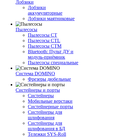
Лобзики
Лобзики
аккумуляторные
Лобзики маятниковые
Пылесосы
Пылесосы CT
Пылесосы CTL
Пылесосы CTM
Bluetooth: Пульт ДУ и
модуль-приёмник
Пылесосы специальные
Система DOMINO
Фрезеры дюбельные
Систейнеры и порты
Систейнеры
Мобильные верстаки
Систейнерные порты
Систейнеры для
шлифования
Систейнеры для
шлифования в БД
Тележки SYS-Roll