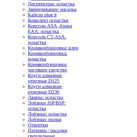
Диспенсеры: оснастка
Завинчивание: насадка
Кабели plug it
Комплект оснастки
Консоли ASA, блоки
EAA: оснастка
Консоли CT-ASA:
оснастка
Кромкооблицовка: клеи
Кромкооблицовка:
оснастка
Кромкооблицовка:
чистящее средство
Круги алмазные
отрезные D125
Круги алмазные
отрезные D230
Лампы: оснастка
Лобзики JSP/BSP:
оснастка
Лобзики: оснастка
Лобзики: пилки
Отвертки
Патроны / насадки
сверлильные