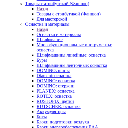
Товары с атрибутикой (Фаншоп)
Назад
Товары с атрибутикой (Фаншоп)
Для мастерской
Оснастка и материалы
Назад
Оснастка и материалы
Шлифование
Многофункциональные инструменты:
оснастка
Шлифмашины линейные: оснастка
Буры
Шлифмашины ленточные: оснастка
DOMINO: шипы
Diamant: оснастка
DOMINO: оснастка
DOMINO: стержни
PLANEX: оснастка
ROTEX: оснастка
RUSTOFIX: щетки
RUTSCHER: оснастка
Аккумуляторы
Биты
Блоки подготовки воздуха
Блоки энергообеспечения EAA