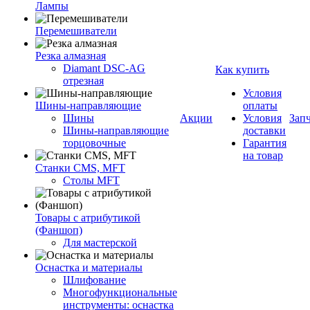
Лампы
Перемешиватели
Резка алмазная
Diamant DSC-AG
Как купить
отрезная
Условия
Шины-направляющие
оплаты
Шины
Акции
Условия
Зап
Шины-направляющие
доставки
торцовочные
Гарантия
на товар
Станки CMS, MFT
Столы MFT
Товары с атрибутикой
(Фаншоп)
Для мастерской
Оснастка и материалы
Шлифование
Многофункциональные
инструменты: оснастка