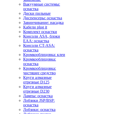
Вакуумные системы:
оснастка
Диски пильные
Диспенсеры: оснастка
Завинчивание: насадка
Кабели plug it
Комплект оснастки
Консоли ASA, блоки
EAA: оснастка
Консоли CT-ASA:
оснастка
Кромкооблицовка: клеи
Кромкооблицовка:
оснастка
Кромкооблицовка:
чистящее средство
Круги алмазные
отрезные D125
Круги алмазные
отрезные D230
Лампы: оснастка
Лобзики JSP/BSP:
оснастка
Лобзики: оснастка