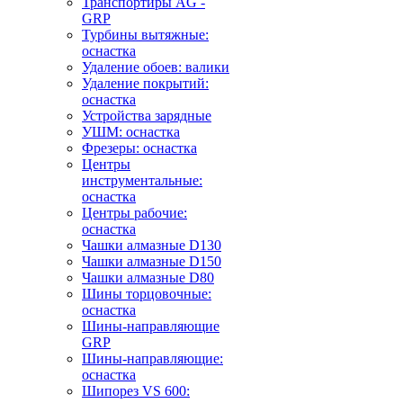
Транспортиры AG -
GRP
Турбины вытяжные:
оснастка
Удаление обоев: валики
Удаление покрытий:
оснастка
Устройства зарядные
УШМ: оснастка
Фрезеры: оснастка
Центры
инструментальные:
оснастка
Центры рабочие:
оснастка
Чашки алмазные D130
Чашки алмазные D150
Чашки алмазные D80
Шины торцовочные:
оснастка
Шины-направляющие
GRP
Шины-направляющие:
оснастка
Шипорез VS 600: