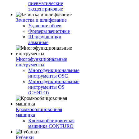
пневматические
эксцентриковые
Зачистка и шлифование
Удаление обоев
Фрезеры зачистные
Шлифмашинки
алмазные
Многофункциональные
инструменты
Многофункциональные
инструменты OSC
Многофункциональные
инструменты OS
(СНЯТО)
Кромкооблицовочная
машинка
Кромкооблицовочная
машинка CONTURO
Рубанки