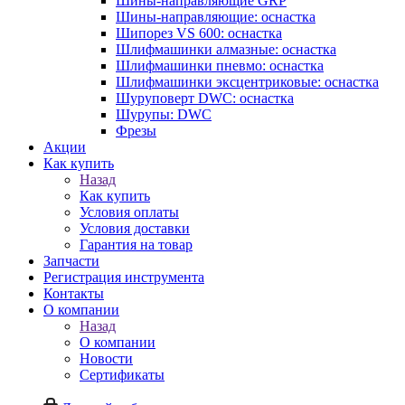
Шины-направляющие GRP
Шины-направляющие: оснастка
Шипорез VS 600: оснастка
Шлифмашинки алмазные: оснастка
Шлифмашинки пневмо: оснастка
Шлифмашинки эксцентриковые: оснастка
Шуруповерт DWC: оснастка
Шурупы: DWC
Фрезы
Акции
Как купить
Назад
Как купить
Условия оплаты
Условия доставки
Гарантия на товар
Запчасти
Регистрация инструмента
Контакты
О компании
Назад
О компании
Новости
Сертификаты