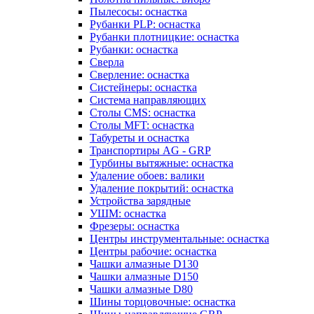
Пылесосы: оснастка
Рубанки PLP: оснастка
Рубанки плотницкие: оснастка
Рубанки: оснастка
Сверла
Сверление: оснастка
Систейнеры: оснастка
Система направляющих
Столы CMS: оснастка
Столы MFT: оснастка
Табуреты и оснастка
Транспортиры AG - GRP
Турбины вытяжные: оснастка
Удаление обоев: валики
Удаление покрытий: оснастка
Устройства зарядные
УШМ: оснастка
Фрезеры: оснастка
Центры инструментальные: оснастка
Центры рабочие: оснастка
Чашки алмазные D130
Чашки алмазные D150
Чашки алмазные D80
Шины торцовочные: оснастка