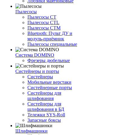
Лобзики маятниковые
Пылесосы
Пылесосы CT
Пылесосы CTL
Пылесосы CTM
Bluetooth: Пульт ДУ и
модуль-приёмник
Пылесосы специальные
Система DOMINO
Фрезеры дюбельные
Систейнеры и порты
Систейнеры
Мобильные верстаки
Систейнерные порты
Систейнеры для
шлифования
Систейнеры для
шлифования в БД
Тележки SYS-Roll
Запасные боксы
Шлифмашинки