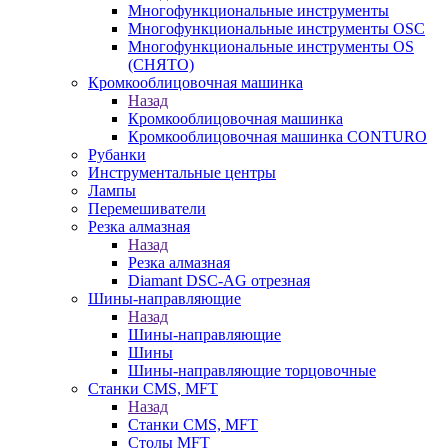
Многофункциональные инструменты
Многофункциональные инструменты OSC
Многофункциональные инструменты OS
(СНЯТО)
Кромкооблицовочная машинка
Назад
Кромкооблицовочная машинка
Кромкооблицовочная машинка CONTURO
Рубанки
Инструментальные центры
Лампы
Перемешиватели
Резка алмазная
Назад
Резка алмазная
Diamant DSC-AG отрезная
Шины-направляющие
Назад
Шины-направляющие
Шины
Шины-направляющие торцовочные
Станки CMS, MFT
Назад
Станки CMS, MFT
Столы MFT