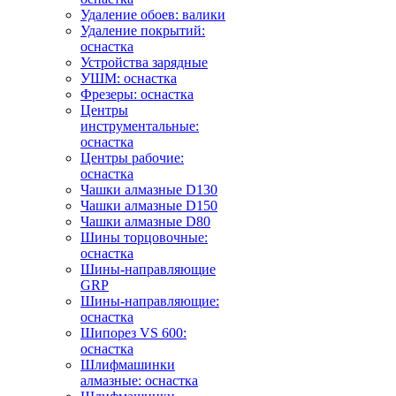
Удаление обоев: валики
Удаление покрытий:
оснастка
Устройства зарядные
УШМ: оснастка
Фрезеры: оснастка
Центры
инструментальные:
оснастка
Центры рабочие:
оснастка
Чашки алмазные D130
Чашки алмазные D150
Чашки алмазные D80
Шины торцовочные:
оснастка
Шины-направляющие
GRP
Шины-направляющие:
оснастка
Шипорез VS 600:
оснастка
Шлифмашинки
алмазные: оснастка