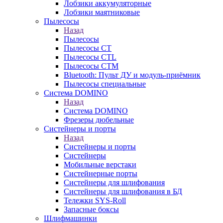
Лобзики аккумуляторные
Лобзики маятниковые
Пылесосы
Назад
Пылесосы
Пылесосы CT
Пылесосы CTL
Пылесосы CTM
Bluetooth: Пульт ДУ и модуль-приёмник
Пылесосы специальные
Система DOMINO
Назад
Система DOMINO
Фрезеры дюбельные
Систейнеры и порты
Назад
Систейнеры и порты
Систейнеры
Мобильные верстаки
Систейнерные порты
Систейнеры для шлифования
Систейнеры для шлифования в БД
Тележки SYS-Roll
Запасные боксы
Шлифмашинки