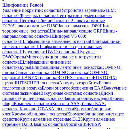
Шлифование Festool
Удаление покрытий: оснастка
Устройства зарядные
УШМ:
оснастка
Фрезеры: оснастка
Центры инструментальные:
оснастка
Центры рабочие: оснастка
Чашки алмазные
D130
Чашки алмазные D150
Чашки алмазные D80
Шины
торцовочные: оснастка
Шины-направляющие GRP
Шины-
направляющие: оснастка
Шипорез VS 600:
оснастка
Шлифмашинки алмазные: оснастка
Шлифмашинки
пневмо: оснастка
Шлифмашинки эксцентриковые:
оснастка
Шуруповерт DWC: оснастка
Шурупы:
DWC
Фрезы
Многофункциональные инструменты:
оснастка
Шлифмашины линейные:
оснастка
Буры
Шлифмашины ленточные: оснастка
DOMINO:
шипы
Diamant: оснастка
DOMINO: оснастка
DOMINO:
стержни
PLANEX: оснастка
ROTEX: оснастка
RUSTOFIX:
щетки
RUTSCHER: оснастка
Аккумуляторы
Биты
Блоки
подготовки воздуха
Блоки энергообеспечения EAA
Вакуумные
системы зажимные
Вакуумные системы: оснастка
Диски
пильные
Диспенсеры: оснастка
Завинчивание: насадка
Кабели
plug it
Комплект оснастки
Консоли ASA, блоки EAA:
оснастка
Консоли CT-ASA: оснастка
Кромкооблицовка:
клеи
Кромкооблицовка: оснастка
Кромкооблицовка: чистящее
средство
Круги алмазные отрезные D125
Круги алмазные
отрезные D230
Лампы: оснастка
Лобзики JSP/BSP: