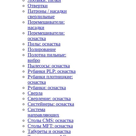
Лобзики: пилки
Отвертки
Патроны / насадки
сверлильные
Перемешиватели:
насадки
Перемешиватели:
оснастка
Пилы: оснастка
Полирование
Полотна пильные:
вибро
Пылесосы: оснастка
Рубанки PLP: оснастка
Рубанки плотницкие:
оснастка
Рубанки: оснастка
Сверла
Сверление: оснастка
Систейнеры: оснастка
Система
направляющих
Столы CMS: оснастка
Столы MFT: оснастка
Табуреты и оснастка