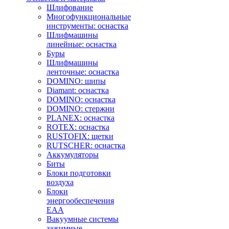
Шлифование
Многофункциональные
инструменты: оснастка
Шлифмашины
линейные: оснастка
Буры
Шлифмашины
ленточные: оснастка
DOMINO: шипы
Diamant: оснастка
DOMINO: оснастка
DOMINO: стержни
PLANEX: оснастка
ROTEX: оснастка
RUSTOFIX: щетки
RUTSCHER: оснастка
Аккумуляторы
Биты
Блоки подготовки
воздуха
Блоки
энергообеспечения
EAA
Вакуумные системы
зажимные