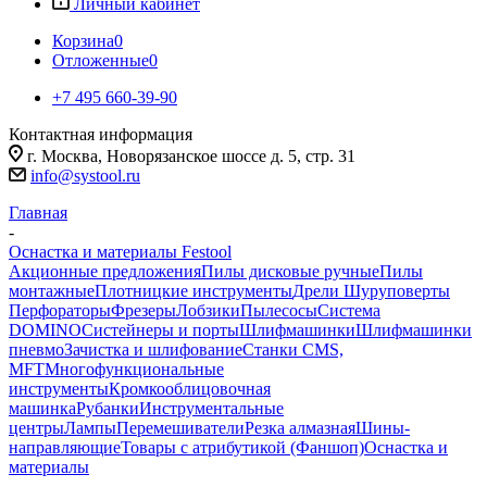
Личный кабинет
Корзина
0
Отложенные
0
+7 495 660-39-90
Контактная информация
г. Москва, Новорязанское шоссе д. 5, стр. 31
info@systool.ru
Главная
-
Оснастка и материалы Festool
Акционные предложения
Пилы дисковые ручные
Пилы
монтажные
Плотницкие инструменты
Дрели Шуруповерты
Перфораторы
Фрезеры
Лобзики
Пылесосы
Система
DOMINO
Систейнеры и порты
Шлифмашинки
Шлифмашинки
пневмо
Зачистка и шлифование
Станки CMS,
MFT
Многофункциональные
инструменты
Кромкооблицовочная
машинка
Рубанки
Инструментальные
центры
Лампы
Перемешиватели
Резка алмазная
Шины-
направляющие
Товары с атрибутикой (Фаншоп)
Оснастка и
материалы
-