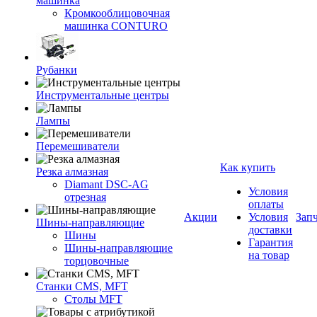
машинка
Кромкооблицовочная
машинка CONTURO
Рубанки
Инструментальные центры
Лампы
Перемешиватели
Как купить
Резка алмазная
Diamant DSC-AG
Условия
отрезная
оплаты
Акции
Условия
Зап
Шины-направляющие
доставки
Шины
Гарантия
Шины-направляющие
на товар
торцовочные
Станки CMS, MFT
Столы MFT