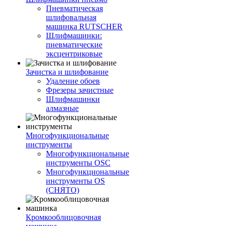
Пневматическая
шлифовальная
машинка RUTSCHER
Шлифмашинки:
пневматические
эксцентриковые
Зачистка и шлифование
Удаление обоев
Фрезеры зачистные
Шлифмашинки
алмазные
Многофункциональные
инструменты
Многофункциональные
инструменты OSC
Многофункциональные
инструменты OS
(СНЯТО)
Кромкооблицовочная