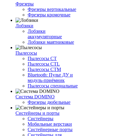
Фрезеры
Фрезеры вертикальные
Фрезеры кромочные
Лобзики
Лобзики
аккумуляторные
Лобзики маятниковые
Пылесосы
Пылесосы CT
Пылесосы CTL
Пылесосы CTM
Bluetooth: Пульт ДУ и
модуль-приёмник
Пылесосы специальные
Система DOMINO
Фрезеры дюбельные
Систейнеры и порты
Систейнеры
Мобильные верстаки
Систейнерные порты
Систейнеры для