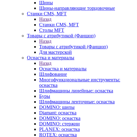
Шины
Шины-направляющие торцовочные
Станки CMS, MFT
Назад
Станки CMS, MFT
Столы MFT
Товары с атрибутикой (Фаншоп)
Назад
Товары с атрибутикой (Фаншоп)
Для мастерской
Оснастка и материалы
Назад
Оснастка и материалы
Шлифование
Многофункциональные инструменты:
оснастка
Шлифмашины линейные: оснастка
Буры
Шлифмашины ленточные: оснастка
DOMINO: шипы
Diamant: оснастка
DOMINO: оснастка
DOMINO: стержни
PLANEX: оснастка
ROTEX: оснастка