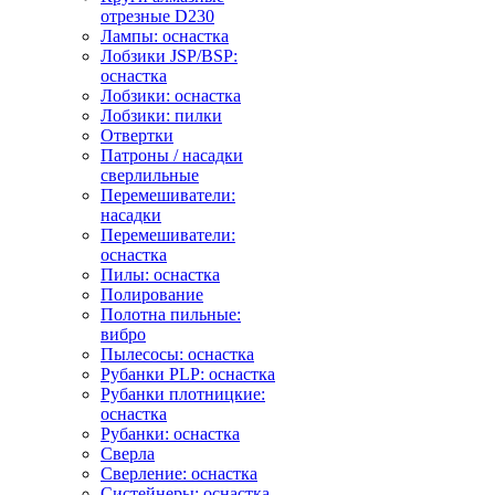
отрезные D230
Лампы: оснастка
Лобзики JSP/BSP:
оснастка
Лобзики: оснастка
Лобзики: пилки
Отвертки
Патроны / насадки
сверлильные
Перемешиватели:
насадки
Перемешиватели:
оснастка
Пилы: оснастка
Полирование
Полотна пильные:
вибро
Пылесосы: оснастка
Рубанки PLP: оснастка
Рубанки плотницкие:
оснастка
Рубанки: оснастка
Сверла
Сверление: оснастка
Систейнеры: оснастка