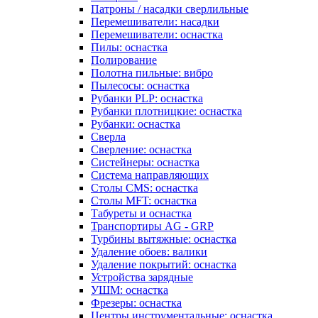
Патроны / насадки сверлильные
Перемешиватели: насадки
Перемешиватели: оснастка
Пилы: оснастка
Полирование
Полотна пильные: вибро
Пылесосы: оснастка
Рубанки PLP: оснастка
Рубанки плотницкие: оснастка
Рубанки: оснастка
Сверла
Сверление: оснастка
Систейнеры: оснастка
Система направляющих
Столы CMS: оснастка
Столы MFT: оснастка
Табуреты и оснастка
Транспортиры AG - GRP
Турбины вытяжные: оснастка
Удаление обоев: валики
Удаление покрытий: оснастка
Устройства зарядные
УШМ: оснастка
Фрезеры: оснастка
Центры инструментальные: оснастка