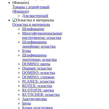
Товары с атрибутикой
(Фаншоп)
Для мастерской
Оснастка и материалы
Шлифование
Многофункциональные
инструменты: оснастка
Шлифмашины
линейные: оснастка
Буры
Шлифмашины
ленточные: оснастка
DOMINO: шипы
Diamant: оснастка
DOMINO: оснастка
DOMINO: стержни
PLANEX: оснастка
ROTEX: оснастка
RUSTOFIX: щетки
RUTSCHER: оснастка
Аккумуляторы
Биты
Блоки подготовки