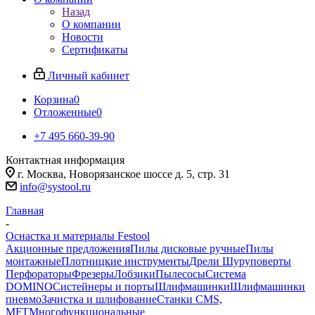
Назад
О компании
Новости
Сертификаты
Личный кабинет
Корзина
0
Отложенные
0
+7 495 660-39-90
Контактная информация
г. Москва, Новорязанское шоссе д. 5, стр. 31
info@systool.ru
Главная
-
Оснастка и материалы Festool
Акционные предложения
Пилы дисковые ручные
Пилы
монтажные
Плотницкие инструменты
Дрели Шуруповерты
Перфораторы
Фрезеры
Лобзики
Пылесосы
Система
DOMINO
Систейнеры и порты
Шлифмашинки
Шлифмашинки
пневмо
Зачистка и шлифование
Станки CMS,
MFT
Многофункциональные