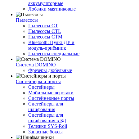
аккумуляторные
Лобзики маятниковые
Пылесосы
Пылесосы CT
Пылесосы CTL
Пылесосы CTM
Bluetooth: Пульт ДУ и
модуль-приёмник
Пылесосы специальные
Система DOMINO
Фрезеры дюбельные
Систейнеры и порты
Систейнеры
Мобильные верстаки
Систейнерные порты
Систейнеры для
шлифования
Систейнеры для
шлифования в БД
Тележки SYS-Roll
Запасные боксы