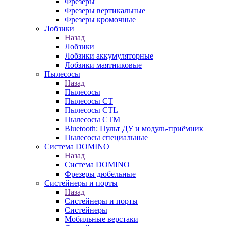
Фрезеры
Фрезеры вертикальные
Фрезеры кромочные
Лобзики
Назад
Лобзики
Лобзики аккумуляторные
Лобзики маятниковые
Пылесосы
Назад
Пылесосы
Пылесосы CT
Пылесосы CTL
Пылесосы CTM
Bluetooth: Пульт ДУ и модуль-приёмник
Пылесосы специальные
Система DOMINO
Назад
Система DOMINO
Фрезеры дюбельные
Систейнеры и порты
Назад
Систейнеры и порты
Систейнеры
Мобильные верстаки