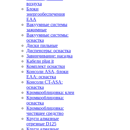
воздуха
Блоки
энергообеспечения
EAA
Вакуумные системы
зажимные
Вакуумные системы:
оснастка
Диски пильные
Диспенсеры: оснастка
Завинчивание: насадка
Кабели plug it
Комплект оснастки
Консоли ASA, блоки
EAA: оснастка
Консоли CT-ASA:
оснастка
Кромкооблицовка: клеи
Кромкооблицовка:
оснастка
Кромкооблицовка:
чистящее средство
Круги алмазные
отрезные D125
Круги алмазные