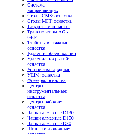
Система
направляющих
Столы CMS: оснастка
Столы MFT: оснастка
Табуреты и оснастка
Транспортиры AG -
GRP
Турбины вытяжные:
оснастка
Удаление обоев: валики
Удаление покрытий:
оснастка
Устройства зарядные
УШМ: оснастка
Фрезеры: оснастка
Центры
инструментальные:
оснастка
Центры рабочие:
оснастка
Чашки алмазные D130
Чашки алмазные D150
Чашки алмазные D80
Шины торцовочные: