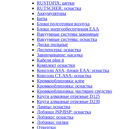
RUSTOFIX: щетки
RUTSCHER: оснастка
Аккумуляторы
Биты
Блоки подготовки воздуха
Блоки энергообеспечения EAA
Вакуумные системы зажимные
Вакуумные системы: оснастка
Диски пильные
Диспенсеры: оснастка
Завинчивание: насадка
Кабели plug it
Комплект оснастки
Консоли ASA, блоки EAA: оснастка
Консоли CT-ASA: оснастка
Кромкооблицовка: клеи
Кромкооблицовка: оснастка
Кромкооблицовка: чистящее средство
Круги алмазные отрезные D125
Круги алмазные отрезные D230
Лампы: оснастка
Лобзики JSP/BSP: оснастка
Лобзики: оснастка
Лобзики: пилки
Отвертки