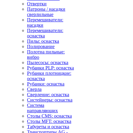
Отвертки
Патроны / насадки
сверлильные
Перемешиватели:
насадки
Перемешиватели:
оснастка
Пилы: оснастка
Полирование
Полотна пильные:
вибро
Пылесосы: оснастка
Рубанки PLP: оснастка
Рубанки плотницкие:
оснастка
Рубанки: оснастка
Сверла
Сверление: оснастка
Систейнеры: оснастка
Система
направляющих
Столы CMS: оснастка
Столы MFT: оснастка
Табуреты и оснастка
Транспортиры AG -