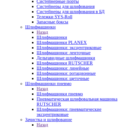
Систейнерные порты
Систейнеры для шлифования
Систейнеры для шлифования в БД
Тележки SYS-Roll
Запасные боксы
Шлифмашинки
Назад
Шлифмашинки
Шлифмашинки PLANEX
Шлифмашинки: эксцентриковые
Шлифмашинки: ленточные
Дельтавидные шлифмашинки
Шлифмашинки RUTSCHER
Шлифмашинки: линейные
Шлифмашинки: ротационные
Шлифмашинки: щеточные
Шлифмашинки пневмо
Назад
Шлифмашинки пневмо
Пневматическая шлифовальная машинка
RUTSCHER
Шлифмашинки: пневматические
эксцентриковые
Зачистка и шлифование
Назад