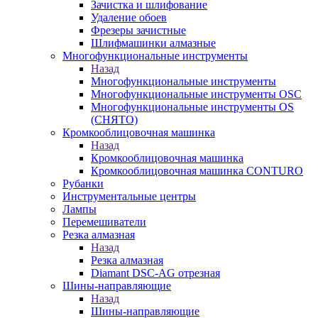
Зачистка и шлифование
Удаление обоев
Фрезеры зачистные
Шлифмашинки алмазные
Многофункциональные инструменты
Назад
Многофункциональные инструменты
Многофункциональные инструменты OSC
Многофункциональные инструменты OS
(СНЯТО)
Кромкооблицовочная машинка
Назад
Кромкооблицовочная машинка
Кромкооблицовочная машинка CONTURO
Рубанки
Инструментальные центры
Лампы
Перемешиватели
Резка алмазная
Назад
Резка алмазная
Diamant DSC-AG отрезная
Шины-направляющие
Назад
Шины-направляющие