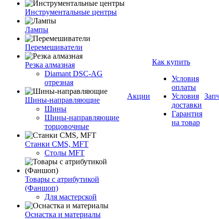
Инструментальные центры
Лампы
Перемешиватели
Как купить
Резка алмазная
Diamant DSC-AG
Условия
отрезная
оплаты
Акции
Условия
Зап
Шины-направляющие
доставки
Шины
Гарантия
Шины-направляющие
на товар
торцовочные
Станки CMS, MFT
Столы MFT
Товары с атрибутикой
(Фаншоп)
Для мастерской
Оснастка и материалы