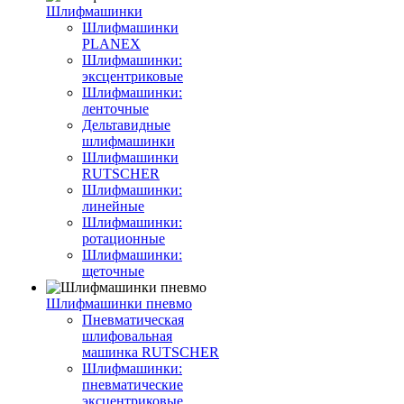
Шлифмашинки
Шлифмашинки
PLANEX
Шлифмашинки:
эксцентриковые
Шлифмашинки:
ленточные
Дельтавидные
шлифмашинки
Шлифмашинки
RUTSCHER
Шлифмашинки:
линейные
Шлифмашинки:
ротационные
Шлифмашинки:
щеточные
Шлифмашинки пневмо
Пневматическая
шлифовальная
машинка RUTSCHER
Шлифмашинки:
пневматические
эксцентриковые