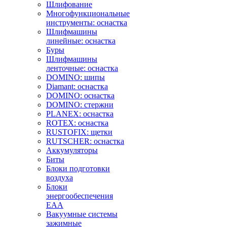
Шлифование
Многофункциональные
инструменты: оснастка
Шлифмашины
линейные: оснастка
Буры
Шлифмашины
ленточные: оснастка
DOMINO: шипы
Diamant: оснастка
DOMINO: оснастка
DOMINO: стержни
PLANEX: оснастка
ROTEX: оснастка
RUSTOFIX: щетки
RUTSCHER: оснастка
Аккумуляторы
Биты
Блоки подготовки
воздуха
Блоки
энергообеспечения
EAA
Вакуумные системы
зажимные