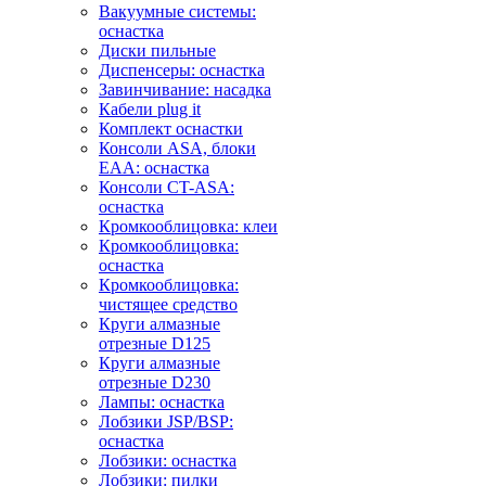
Вакуумные системы:
оснастка
Диски пильные
Диспенсеры: оснастка
Завинчивание: насадка
Кабели plug it
Комплект оснастки
Консоли ASA, блоки
EAA: оснастка
Консоли CT-ASA:
оснастка
Кромкооблицовка: клеи
Кромкооблицовка:
оснастка
Кромкооблицовка:
чистящее средство
Круги алмазные
отрезные D125
Круги алмазные
отрезные D230
Лампы: оснастка
Лобзики JSP/BSP:
оснастка
Лобзики: оснастка
Лобзики: пилки