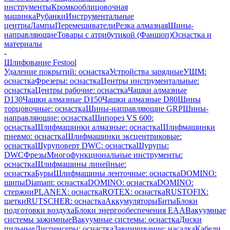
инструменты
Кромкооблицовочная
машинка
Рубанки
Инструментальные
центры
Лампы
Перемешиватели
Резка алмазная
Шины-
направляющие
Товары с атрибутикой (Фаншоп)
Оснастка и
материалы
-
Шлифование Festool
Удаление покрытий: оснастка
Устройства зарядные
УШМ:
оснастка
Фрезеры: оснастка
Центры инструментальные:
оснастка
Центры рабочие: оснастка
Чашки алмазные
D130
Чашки алмазные D150
Чашки алмазные D80
Шины
торцовочные: оснастка
Шины-направляющие GRP
Шины-
направляющие: оснастка
Шипорез VS 600:
оснастка
Шлифмашинки алмазные: оснастка
Шлифмашинки
пневмо: оснастка
Шлифмашинки эксцентриковые:
оснастка
Шуруповерт DWC: оснастка
Шурупы:
DWC
Фрезы
Многофункциональные инструменты:
оснастка
Шлифмашины линейные:
оснастка
Буры
Шлифмашины ленточные: оснастка
DOMINO:
шипы
Diamant: оснастка
DOMINO: оснастка
DOMINO:
стержни
PLANEX: оснастка
ROTEX: оснастка
RUSTOFIX:
щетки
RUTSCHER: оснастка
Аккумуляторы
Биты
Блоки
подготовки воздуха
Блоки энергообеспечения EAA
Вакуумные
системы зажимные
Вакуумные системы: оснастка
Диски
пильные
Диспенсеры: оснастка
Завинчивание: насадка
Кабели