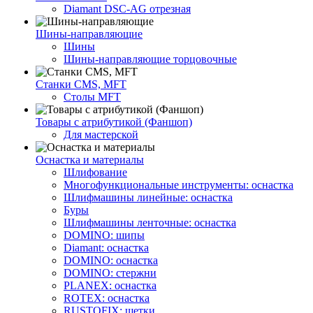
Diamant DSC-AG отрезная
Шины-направляющие
Шины
Шины-направляющие торцовочные
Станки CMS, MFT
Столы MFT
Товары с атрибутикой (Фаншоп)
Для мастерской
Оснастка и материалы
Шлифование
Многофункциональные инструменты: оснастка
Шлифмашины линейные: оснастка
Буры
Шлифмашины ленточные: оснастка
DOMINO: шипы
Diamant: оснастка
DOMINO: оснастка
DOMINO: стержни
PLANEX: оснастка
ROTEX: оснастка
RUSTOFIX: щетки