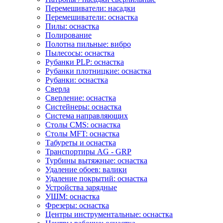
Перемешиватели: насадки
Перемешиватели: оснастка
Пилы: оснастка
Полирование
Полотна пильные: вибро
Пылесосы: оснастка
Рубанки PLP: оснастка
Рубанки плотницкие: оснастка
Рубанки: оснастка
Сверла
Сверление: оснастка
Систейнеры: оснастка
Система направляющих
Столы CMS: оснастка
Столы MFT: оснастка
Табуреты и оснастка
Транспортиры AG - GRP
Турбины вытяжные: оснастка
Удаление обоев: валики
Удаление покрытий: оснастка
Устройства зарядные
УШМ: оснастка
Фрезеры: оснастка
Центры инструментальные: оснастка