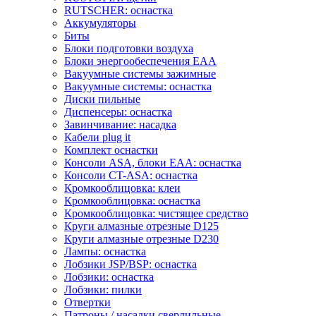
RUTSCHER: оснастка
Аккумуляторы
Биты
Блоки подготовки воздуха
Блоки энергообеспечения EAA
Вакуумные системы зажимные
Вакуумные системы: оснастка
Диски пильные
Диспенсеры: оснастка
Завинчивание: насадка
Кабели plug it
Комплект оснастки
Консоли ASA, блоки EAA: оснастка
Консоли CT-ASA: оснастка
Кромкооблицовка: клеи
Кромкооблицовка: оснастка
Кромкооблицовка: чистящее средство
Круги алмазные отрезные D125
Круги алмазные отрезные D230
Лампы: оснастка
Лобзики JSP/BSP: оснастка
Лобзики: оснастка
Лобзики: пилки
Отвертки
Патроны / насадки сверлильные