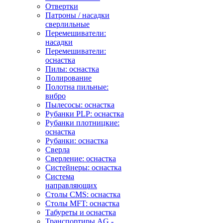
Отвертки
Патроны / насадки
сверлильные
Перемешиватели:
насадки
Перемешиватели:
оснастка
Пилы: оснастка
Полирование
Полотна пильные:
вибро
Пылесосы: оснастка
Рубанки PLP: оснастка
Рубанки плотницкие:
оснастка
Рубанки: оснастка
Сверла
Сверление: оснастка
Систейнеры: оснастка
Система
направляющих
Столы CMS: оснастка
Столы MFT: оснастка
Табуреты и оснастка
Транспортиры AG -