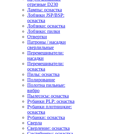
отрезные D230
Лампы: оснастка
Лобзики JSP/BSP:
оснастка
Лобзики: оснастка
Лобзики: пилки
Отвертки
Патроны / насадки
сверлильные
Перемешиватели:
насадки
Перемешиватели:
оснастка
Пилы: оснастка
Полирование
Полотна пильные:
вибро
Пылесосы: оснастка
Рубанки PLP: оснастка
Рубанки плотницкие:
оснастка
Рубанки: оснастка
Сверла
Сверление: оснастка
Систейнеры: оснастка