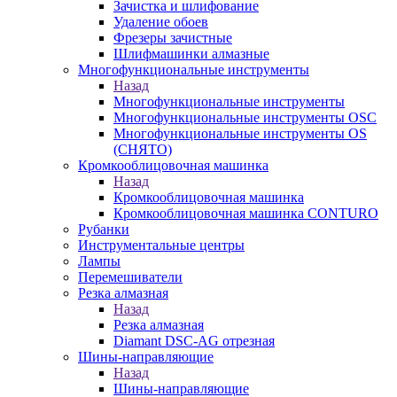
Зачистка и шлифование
Удаление обоев
Фрезеры зачистные
Шлифмашинки алмазные
Многофункциональные инструменты
Назад
Многофункциональные инструменты
Многофункциональные инструменты OSC
Многофункциональные инструменты OS
(СНЯТО)
Кромкооблицовочная машинка
Назад
Кромкооблицовочная машинка
Кромкооблицовочная машинка CONTURO
Рубанки
Инструментальные центры
Лампы
Перемешиватели
Резка алмазная
Назад
Резка алмазная
Diamant DSC-AG отрезная
Шины-направляющие
Назад
Шины-направляющие