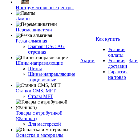
Инструментальные центры
Лампы
Перемешиватели
Как купить
Резка алмазная
Diamant DSC-AG
Условия
отрезная
оплаты
Акции
Условия
Зап
Шины-направляющие
доставки
Шины
Гарантия
Шины-направляющие
на товар
торцовочные
Станки CMS, MFT
Столы MFT
Товары с атрибутикой
(Фаншоп)
Для мастерской
Оснастка и материалы