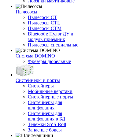
Лобзики маятниковые
Пылесосы
Пылесосы CT
Пылесосы CTL
Пылесосы CTM
Bluetooth: Пульт ДУ и
модуль-приёмник
Пылесосы специальные
Система DOMINO
Фрезеры дюбельные
Систейнеры и порты
Систейнеры
Мобильные верстаки
Систейнерные порты
Систейнеры для
шлифования
Систейнеры для
шлифования в БД
Тележки SYS-Roll
Запасные боксы