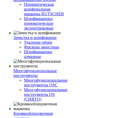
Пневматическая
шлифовальная
машинка RUTSCHER
Шлифмашинки:
пневматические
эксцентриковые
Зачистка и шлифование
Удаление обоев
Фрезеры зачистные
Шлифмашинки
алмазные
Многофункциональные
инструменты
Многофункциональные
инструменты OSC
Многофункциональные
инструменты OS
(СНЯТО)
Кромкооблицовочная