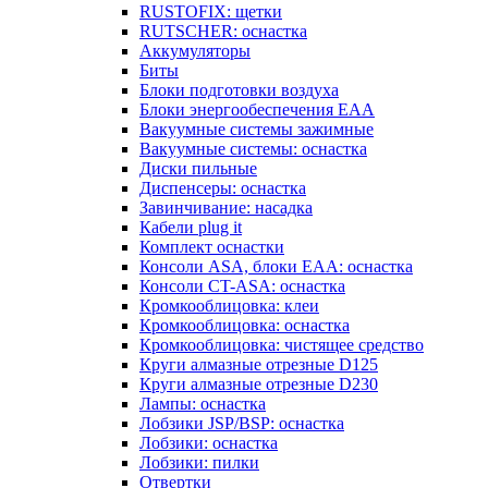
RUSTOFIX: щетки
RUTSCHER: оснастка
Аккумуляторы
Биты
Блоки подготовки воздуха
Блоки энергообеспечения EAA
Вакуумные системы зажимные
Вакуумные системы: оснастка
Диски пильные
Диспенсеры: оснастка
Завинчивание: насадка
Кабели plug it
Комплект оснастки
Консоли ASA, блоки EAA: оснастка
Консоли CT-ASA: оснастка
Кромкооблицовка: клеи
Кромкооблицовка: оснастка
Кромкооблицовка: чистящее средство
Круги алмазные отрезные D125
Круги алмазные отрезные D230
Лампы: оснастка
Лобзики JSP/BSP: оснастка
Лобзики: оснастка
Лобзики: пилки
Отвертки