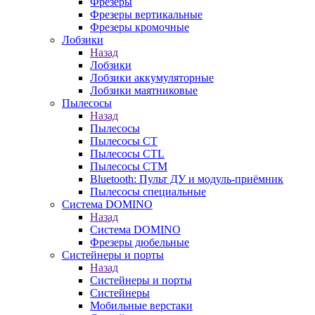
Фрезеры
Фрезеры вертикальные
Фрезеры кромочные
Лобзики
Назад
Лобзики
Лобзики аккумуляторные
Лобзики маятниковые
Пылесосы
Назад
Пылесосы
Пылесосы CT
Пылесосы CTL
Пылесосы CTM
Bluetooth: Пульт ДУ и модуль-приёмник
Пылесосы специальные
Система DOMINO
Назад
Система DOMINO
Фрезеры дюбельные
Систейнеры и порты
Назад
Систейнеры и порты
Систейнеры
Мобильные верстаки