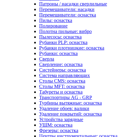
Патроны / насадки сверлильные
Перемешиватели: насадки
Перемешиватели: оснастка
Пилы: оснастка
Полирование
Полотна пильные: вибро
Пылесосы: оснастка
Рубанки PLP: оснастка
Рубанки плотницкие: оснастка
Рубанки: оснастка
Сверла
Сверление: оснастка
Систейнеры: оснастка
Система направляющих
Столы CMS: оснастка
Столы MFT: оснастка
Табуреты и оснастка
Транспортиры AG - GRP
Турбины вытяжные: оснастка
Удаление обоев: валики
Удаление покрытий: оснастка
Устройства зарядные
УШМ: оснастка
Фрезеры: оснастка
Центры инструментальные: оснастка