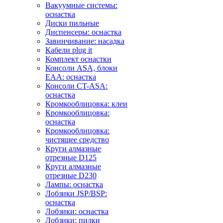
Вакуумные системы:
оснастка
Диски пильные
Диспенсеры: оснастка
Завинчивание: насадка
Кабели plug it
Комплект оснастки
Консоли ASA, блоки
EAA: оснастка
Консоли CT-ASA:
оснастка
Кромкооблицовка: клеи
Кромкооблицовка:
оснастка
Кромкооблицовка:
чистящее средство
Круги алмазные
отрезные D125
Круги алмазные
отрезные D230
Лампы: оснастка
Лобзики JSP/BSP:
оснастка
Лобзики: оснастка
Лобзики: пилки