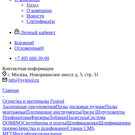
Назад
О компании
Новости
Сертификаты
Личный кабинет
Корзина
0
Отложенные
0
+7 495 660-39-90
Контактная информация
г. Москва, Новорязанское шоссе д. 5, стр. 31
info@systool.ru
Главная
-
Оснастка и материалы Festool
Акционные предложения
Пилы дисковые ручные
Пилы
монтажные
Плотницкие инструменты
Дрели Шуруповерты
Перфораторы
Фрезеры
Лобзики
Пылесосы
Система
DOMINO
Систейнеры и порты
Шлифмашинки
Шлифмашинки
пневмо
Зачистка и шлифование
Станки CMS,
MFT
Многофункциональные