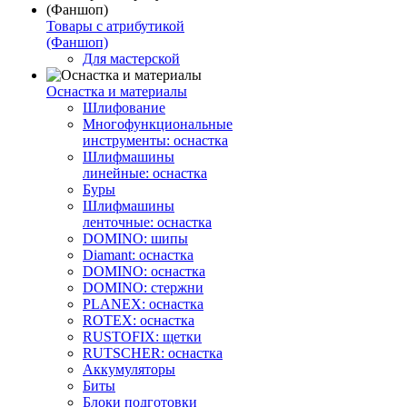
Товары с атрибутикой
(Фаншоп)
Для мастерской
Оснастка и материалы
Шлифование
Многофункциональные
инструменты: оснастка
Шлифмашины
линейные: оснастка
Буры
Шлифмашины
ленточные: оснастка
DOMINO: шипы
Diamant: оснастка
DOMINO: оснастка
DOMINO: стержни
PLANEX: оснастка
ROTEX: оснастка
RUSTOFIX: щетки
RUTSCHER: оснастка
Аккумуляторы
Биты
Блоки подготовки