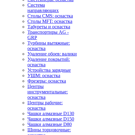
Система
направляющих
Столы CMS: оснастка
Столы MFT: оснастка
Табуреты и оснастка
Транспортиры AG -
GRP
Турбины вытяжные:
оснастка
Удаление обоев: валики
Удаление покрытий:
оснастка
Устройства зарядные
УШМ: оснастка
Фрезеры: оснастка
Центры
инструментальные:
оснастка
Центры рабочие:
оснастка
Чашки алмазные D130
Чашки алмазные D150
Чашки алмазные D80
Шины торцовочные: