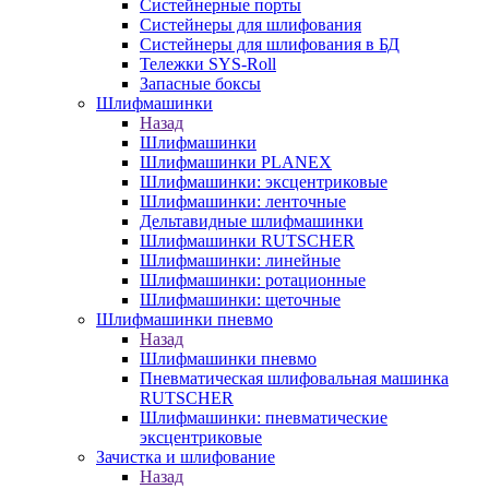
Систейнерные порты
Систейнеры для шлифования
Систейнеры для шлифования в БД
Тележки SYS-Roll
Запасные боксы
Шлифмашинки
Назад
Шлифмашинки
Шлифмашинки PLANEX
Шлифмашинки: эксцентриковые
Шлифмашинки: ленточные
Дельтавидные шлифмашинки
Шлифмашинки RUTSCHER
Шлифмашинки: линейные
Шлифмашинки: ротационные
Шлифмашинки: щеточные
Шлифмашинки пневмо
Назад
Шлифмашинки пневмо
Пневматическая шлифовальная машинка
RUTSCHER
Шлифмашинки: пневматические
эксцентриковые
Зачистка и шлифование
Назад