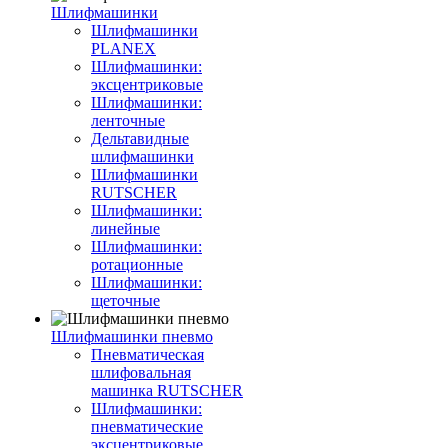
Шлифмашинки
Шлифмашинки
PLANEX
Шлифмашинки:
эксцентриковые
Шлифмашинки:
ленточные
Дельтавидные
шлифмашинки
Шлифмашинки
RUTSCHER
Шлифмашинки:
линейные
Шлифмашинки:
ротационные
Шлифмашинки:
щеточные
Шлифмашинки пневмо
Пневматическая
шлифовальная
машинка RUTSCHER
Шлифмашинки:
пневматические
эксцентриковые