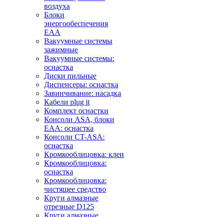
воздуха
Блоки
энергообеспечения
EAA
Вакуумные системы
зажимные
Вакуумные системы:
оснастка
Диски пильные
Диспенсеры: оснастка
Завинчивание: насадка
Кабели plug it
Комплект оснастки
Консоли ASA, блоки
EAA: оснастка
Консоли CT-ASA:
оснастка
Кромкооблицовка: клеи
Кромкооблицовка:
оснастка
Кромкооблицовка:
чистящее средство
Круги алмазные
отрезные D125
Круги алмазные