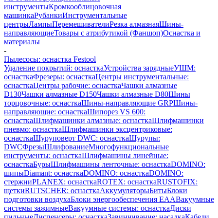
инструменты
Кромкооблицовочная
машинка
Рубанки
Инструментальные
центры
Лампы
Перемешиватели
Резка алмазная
Шины-
направляющие
Товары с атрибутикой (Фаншоп)
Оснастка и
материалы
-
Пылесосы: оснастка Festool
Удаление покрытий: оснастка
Устройства зарядные
УШМ:
оснастка
Фрезеры: оснастка
Центры инструментальные:
оснастка
Центры рабочие: оснастка
Чашки алмазные
D130
Чашки алмазные D150
Чашки алмазные D80
Шины
торцовочные: оснастка
Шины-направляющие GRP
Шины-
направляющие: оснастка
Шипорез VS 600:
оснастка
Шлифмашинки алмазные: оснастка
Шлифмашинки
пневмо: оснастка
Шлифмашинки эксцентриковые:
оснастка
Шуруповерт DWC: оснастка
Шурупы:
DWC
Фрезы
Шлифование
Многофункциональные
инструменты: оснастка
Шлифмашины линейные:
оснастка
Буры
Шлифмашины ленточные: оснастка
DOMINO:
шипы
Diamant: оснастка
DOMINO: оснастка
DOMINO:
стержни
PLANEX: оснастка
ROTEX: оснастка
RUSTOFIX:
щетки
RUTSCHER: оснастка
Аккумуляторы
Биты
Блоки
подготовки воздуха
Блоки энергообеспечения EAA
Вакуумные
системы зажимные
Вакуумные системы: оснастка
Диски
пильные
Диспенсеры: оснастка
Завинчивание: насадка
Кабели