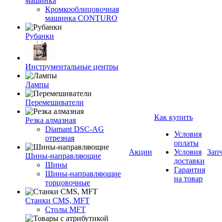
машинка
Кромкооблицовочная
машинка CONTURO
Рубанки
Инструментальные центры
Лампы
Перемешиватели
Как купить
Резка алмазная
Diamant DSC-AG
Условия
отрезная
оплаты
Акции
Условия
Зап
Шины-направляющие
доставки
Шины
Гарантия
Шины-направляющие
на товар
торцовочные
Станки CMS, MFT
Столы MFT