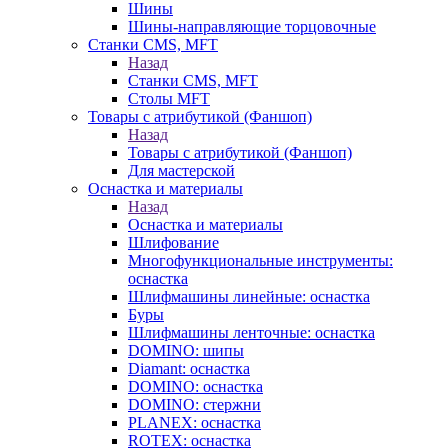
Шины
Шины-направляющие торцовочные
Станки CMS, MFT
Назад
Станки CMS, MFT
Столы MFT
Товары с атрибутикой (Фаншоп)
Назад
Товары с атрибутикой (Фаншоп)
Для мастерской
Оснастка и материалы
Назад
Оснастка и материалы
Шлифование
Многофункциональные инструменты:
оснастка
Шлифмашины линейные: оснастка
Буры
Шлифмашины ленточные: оснастка
DOMINO: шипы
Diamant: оснастка
DOMINO: оснастка
DOMINO: стержни
PLANEX: оснастка
ROTEX: оснастка