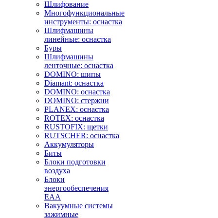
Шлифование
Многофункциональные
инструменты: оснастка
Шлифмашины
линейные: оснастка
Буры
Шлифмашины
ленточные: оснастка
DOMINO: шипы
Diamant: оснастка
DOMINO: оснастка
DOMINO: стержни
PLANEX: оснастка
ROTEX: оснастка
RUSTOFIX: щетки
RUTSCHER: оснастка
Аккумуляторы
Биты
Блоки подготовки
воздуха
Блоки
энергообеспечения
EAA
Вакуумные системы
зажимные