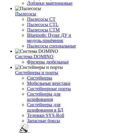
Лобзики маятниковые
Пылесосы
Пылесосы CT
Пылесосы CTL
Пылесосы CTM
Bluetooth: Пульт ДУ и
модуль-приёмник
Пылесосы специальные
Система DOMINO
Фрезеры дюбельные
Систейнеры и порты
Систейнеры
Мобильные верстаки
Систейнерные порты
Систейнеры для
шлифования
Систейнеры для
шлифования в БД
Тележки SYS-Roll
Запасные боксы