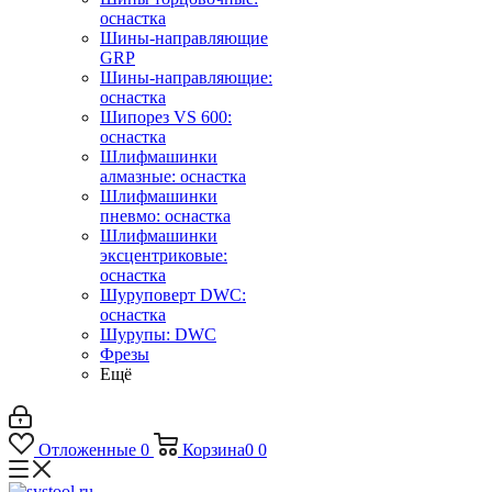
оснастка
Шины-направляющие
GRP
Шины-направляющие:
оснастка
Шипорез VS 600:
оснастка
Шлифмашинки
алмазные: оснастка
Шлифмашинки
пневмо: оснастка
Шлифмашинки
эксцентриковые:
оснастка
Шуруповерт DWC:
оснастка
Шурупы: DWC
Фрезы
Ещё
Отложенные
0
Корзина
0
0