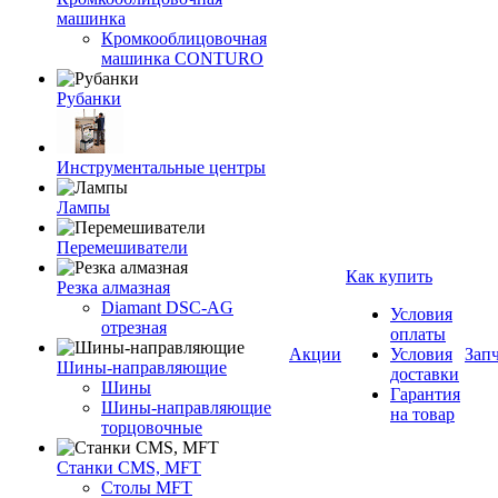
машинка
Кромкооблицовочная
машинка CONTURO
Рубанки
Инструментальные центры
Лампы
Перемешиватели
Как купить
Резка алмазная
Diamant DSC-AG
Условия
отрезная
оплаты
Акции
Условия
Зап
Шины-направляющие
доставки
Шины
Гарантия
Шины-направляющие
на товар
торцовочные
Станки CMS, MFT
Столы MFT