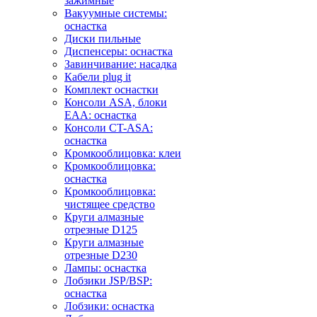
зажимные
Вакуумные системы:
оснастка
Диски пильные
Диспенсеры: оснастка
Завинчивание: насадка
Кабели plug it
Комплект оснастки
Консоли ASA, блоки
EAA: оснастка
Консоли CT-ASA:
оснастка
Кромкооблицовка: клеи
Кромкооблицовка:
оснастка
Кромкооблицовка:
чистящее средство
Круги алмазные
отрезные D125
Круги алмазные
отрезные D230
Лампы: оснастка
Лобзики JSP/BSP:
оснастка
Лобзики: оснастка