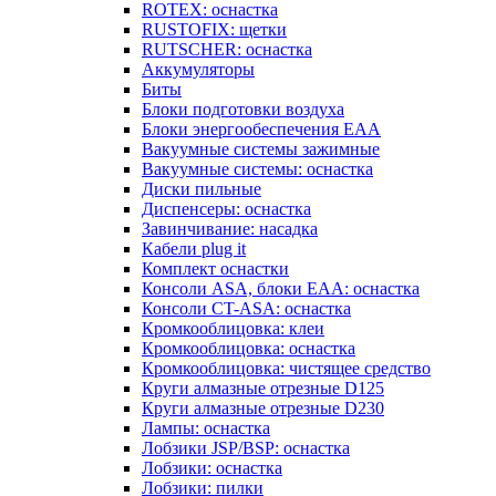
ROTEX: оснастка
RUSTOFIX: щетки
RUTSCHER: оснастка
Аккумуляторы
Биты
Блоки подготовки воздуха
Блоки энергообеспечения EAA
Вакуумные системы зажимные
Вакуумные системы: оснастка
Диски пильные
Диспенсеры: оснастка
Завинчивание: насадка
Кабели plug it
Комплект оснастки
Консоли ASA, блоки EAA: оснастка
Консоли CT-ASA: оснастка
Кромкооблицовка: клеи
Кромкооблицовка: оснастка
Кромкооблицовка: чистящее средство
Круги алмазные отрезные D125
Круги алмазные отрезные D230
Лампы: оснастка
Лобзики JSP/BSP: оснастка
Лобзики: оснастка
Лобзики: пилки