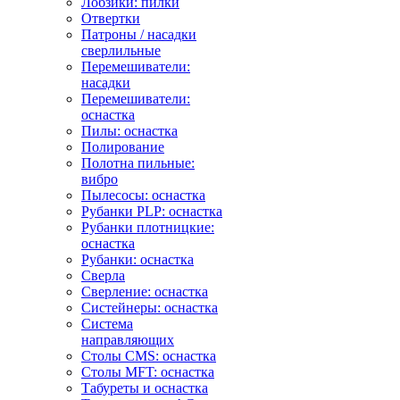
Лобзики: пилки
Отвертки
Патроны / насадки
сверлильные
Перемешиватели:
насадки
Перемешиватели:
оснастка
Пилы: оснастка
Полирование
Полотна пильные:
вибро
Пылесосы: оснастка
Рубанки PLP: оснастка
Рубанки плотницкие:
оснастка
Рубанки: оснастка
Сверла
Сверление: оснастка
Систейнеры: оснастка
Система
направляющих
Столы CMS: оснастка
Столы MFT: оснастка
Табуреты и оснастка