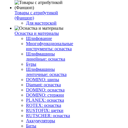
Товары с атрибутикой
(Фаншоп)
Для мастерской
Оснастка и материалы
Шлифование
Многофункциональные
инструменты: оснастка
Шлифмашины
линейные: оснастка
Буры
Шлифмашины
ленточные: оснастка
DOMINO: шипы
Diamant: оснастка
DOMINO: оснастка
DOMINO: стержни
PLANEX: оснастка
ROTEX: оснастка
RUSTOFIX: щетки
RUTSCHER: оснастка
Аккумуляторы
Биты