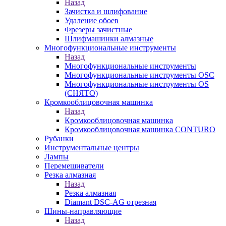
Назад
Зачистка и шлифование
Удаление обоев
Фрезеры зачистные
Шлифмашинки алмазные
Многофункциональные инструменты
Назад
Многофункциональные инструменты
Многофункциональные инструменты OSC
Многофункциональные инструменты OS
(СНЯТО)
Кромкооблицовочная машинка
Назад
Кромкооблицовочная машинка
Кромкооблицовочная машинка CONTURO
Рубанки
Инструментальные центры
Лампы
Перемешиватели
Резка алмазная
Назад
Резка алмазная
Diamant DSC-AG отрезная
Шины-направляющие
Назад