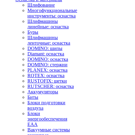
Шлифование
Многофункциональные
инструменты: оснастка
Шлифмашины
линейные: оснастка
Буры
Шлифмашины
ленточные: оснастка
DOMINO: шипы
Diamant: оснастка
DOMINO: оснастка
DOMINO: стержни
PLANEX: оснастка
ROTEX: оснастка
RUSTOFIX: щетки
RUTSCHER: оснастка
Аккумуляторы
Биты
Блоки подготовки
воздуха
Блоки
энергообеспечения
EAA
Вакуумные системы