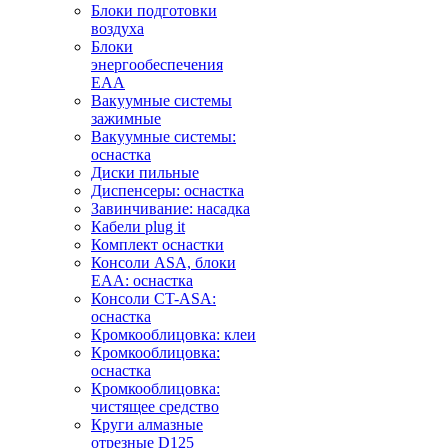
Блоки подготовки
воздуха
Блоки
энергообеспечения
EAA
Вакуумные системы
зажимные
Вакуумные системы:
оснастка
Диски пильные
Диспенсеры: оснастка
Завинчивание: насадка
Кабели plug it
Комплект оснастки
Консоли ASA, блоки
EAA: оснастка
Консоли CT-ASA:
оснастка
Кромкооблицовка: клеи
Кромкооблицовка:
оснастка
Кромкооблицовка:
чистящее средство
Круги алмазные
отрезные D125