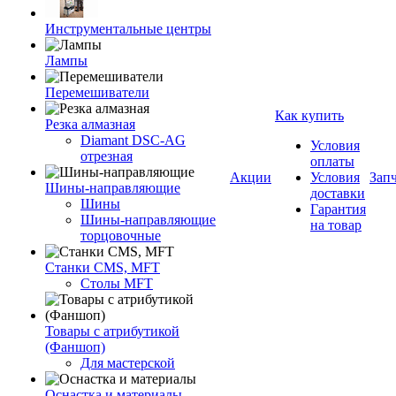
Инструментальные центры
Лампы
Перемешиватели
Как купить
Резка алмазная
Diamant DSC-AG
Условия
отрезная
оплаты
Акции
Условия
Зап
Шины-направляющие
доставки
Шины
Гарантия
Шины-направляющие
на товар
торцовочные
Станки CMS, MFT
Столы MFT
Товары с атрибутикой
(Фаншоп)
Для мастерской
Оснастка и материалы