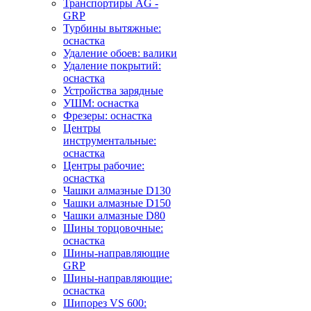
Транспортиры AG -
GRP
Турбины вытяжные:
оснастка
Удаление обоев: валики
Удаление покрытий:
оснастка
Устройства зарядные
УШМ: оснастка
Фрезеры: оснастка
Центры
инструментальные:
оснастка
Центры рабочие:
оснастка
Чашки алмазные D130
Чашки алмазные D150
Чашки алмазные D80
Шины торцовочные:
оснастка
Шины-направляющие
GRP
Шины-направляющие:
оснастка
Шипорез VS 600: