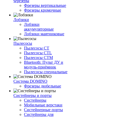
Фрезеры
Фрезеры вертикальные
Фрезеры кромочные
Лобзики
Лобзики
аккумуляторные
Лобзики маятниковые
Пылесосы
Пылесосы CT
Пылесосы CTL
Пылесосы CTM
Bluetooth: Пульт ДУ и
модуль-приёмник
Пылесосы специальные
Система DOMINO
Фрезеры дюбельные
Систейнеры и порты
Систейнеры
Мобильные верстаки
Систейнерные порты
Систейнеры для