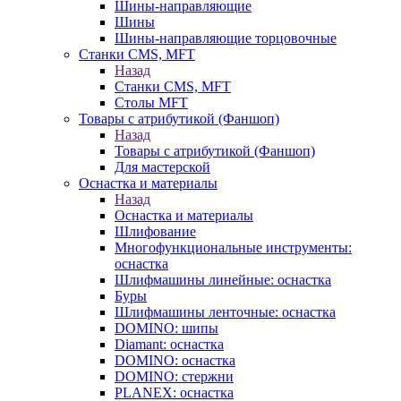
Шины-направляющие
Шины
Шины-направляющие торцовочные
Станки CMS, MFT
Назад
Станки CMS, MFT
Столы MFT
Товары с атрибутикой (Фаншоп)
Назад
Товары с атрибутикой (Фаншоп)
Для мастерской
Оснастка и материалы
Назад
Оснастка и материалы
Шлифование
Многофункциональные инструменты:
оснастка
Шлифмашины линейные: оснастка
Буры
Шлифмашины ленточные: оснастка
DOMINO: шипы
Diamant: оснастка
DOMINO: оснастка
DOMINO: стержни
PLANEX: оснастка