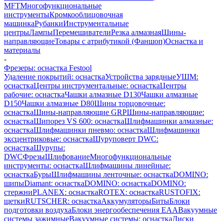
MFT
Многофункциональные
инструменты
Кромкооблицовочная
машинка
Рубанки
Инструментальные
центры
Лампы
Перемешиватели
Резка алмазная
Шины-
направляющие
Товары с атрибутикой (Фаншоп)
Оснастка и
материалы
-
Фрезеры: оснастка Festool
Удаление покрытий: оснастка
Устройства зарядные
УШМ:
оснастка
Центры инструментальные: оснастка
Центры
рабочие: оснастка
Чашки алмазные D130
Чашки алмазные
D150
Чашки алмазные D80
Шины торцовочные:
оснастка
Шины-направляющие GRP
Шины-направляющие:
оснастка
Шипорез VS 600: оснастка
Шлифмашинки алмазные:
оснастка
Шлифмашинки пневмо: оснастка
Шлифмашинки
эксцентриковые: оснастка
Шуруповерт DWC:
оснастка
Шурупы:
DWC
Фрезы
Шлифование
Многофункциональные
инструменты: оснастка
Шлифмашины линейные:
оснастка
Буры
Шлифмашины ленточные: оснастка
DOMINO:
шипы
Diamant: оснастка
DOMINO: оснастка
DOMINO:
стержни
PLANEX: оснастка
ROTEX: оснастка
RUSTOFIX:
щетки
RUTSCHER: оснастка
Аккумуляторы
Биты
Блоки
подготовки воздуха
Блоки энергообеспечения EAA
Вакуумные
системы зажимные
Вакуумные системы: оснастка
Диски