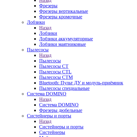
Назад
Фрезеры
Фрезеры вертикальные
Фрезеры кромочные
Лобзики
Назад
Лобзики
Лобзики аккумуляторные
Лобзики маятниковые
Пылесосы
Назад
Пылесосы
Пылесосы CT
Пылесосы CTL
Пылесосы CTM
Bluetooth: Пульт ДУ и модуль-приёмник
Пылесосы специальные
Система DOMINO
Назад
Система DOMINO
Фрезеры дюбельные
Систейнеры и порты
Назад
Систейнеры и порты
Систейнеры