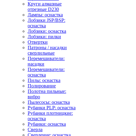
Круги алмазные
отрезные D230
Лампы: оснастка
Лобзики JSP/BSP:
оснастка
Лобзики: оснастка
Лобзики: пилки
Отвертки
Патроны / насадки
сверлильные
Перемешиватели:
насадки
Перемешиватели:
оснастка
Пилы: оснастка
Полирование
Полотна пильные:
вибро
Пылесосы: оснастка
Рубанки PLP: оснастка
Рубанки плотницкие:
оснастка
Рубанки: оснастка
Сверла
Сверление: оснастка