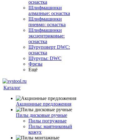
оснастка
Шлифмашинки
алмазные: оснастка
Шлифмашинки
пневмо: оснастка
Шлифмашинки
эксцентриковые:
оснастка
Шуруповерт DWC:
оснастка
Шурупы: DWC
Фрезы
Ещё
Каталог
Акционные предложения
Пилы дисковые ручные
Пилы погружные
Пилы: маятниковый
кожух