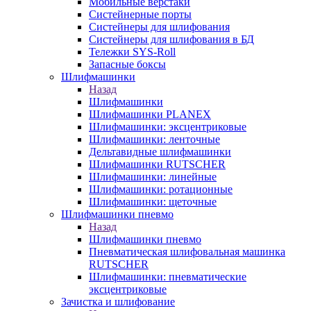
Мобильные верстаки
Систейнерные порты
Систейнеры для шлифования
Систейнеры для шлифования в БД
Тележки SYS-Roll
Запасные боксы
Шлифмашинки
Назад
Шлифмашинки
Шлифмашинки PLANEX
Шлифмашинки: эксцентриковые
Шлифмашинки: ленточные
Дельтавидные шлифмашинки
Шлифмашинки RUTSCHER
Шлифмашинки: линейные
Шлифмашинки: ротационные
Шлифмашинки: щеточные
Шлифмашинки пневмо
Назад
Шлифмашинки пневмо
Пневматическая шлифовальная машинка
RUTSCHER
Шлифмашинки: пневматические
эксцентриковые
Зачистка и шлифование