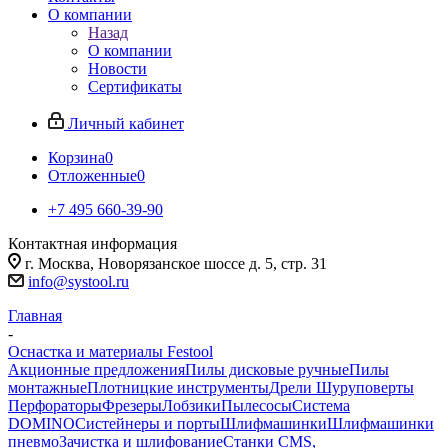
О компании
Назад
О компании
Новости
Сертификаты
Личный кабинет
Корзина
0
Отложенные
0
+7 495 660-39-90
Контактная информация
г. Москва, Новорязанское шоссе д. 5, стр. 31
info@systool.ru
Главная
-
Оснастка и материалы Festool
Акционные предложения
Пилы дисковые ручные
Пилы
монтажные
Плотницкие инструменты
Дрели Шуруповерты
Перфораторы
Фрезеры
Лобзики
Пылесосы
Система
DOMINO
Систейнеры и порты
Шлифмашинки
Шлифмашинки
пневмо
Зачистка и шлифование
Станки CMS,