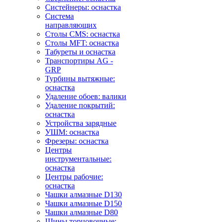
Систейнеры: оснастка
Система
направляющих
Столы CMS: оснастка
Столы MFT: оснастка
Табуреты и оснастка
Транспортиры AG -
GRP
Турбины вытяжные:
оснастка
Удаление обоев: валики
Удаление покрытий:
оснастка
Устройства зарядные
УШМ: оснастка
Фрезеры: оснастка
Центры
инструментальные:
оснастка
Центры рабочие:
оснастка
Чашки алмазные D130
Чашки алмазные D150
Чашки алмазные D80
Шины торцовочные: