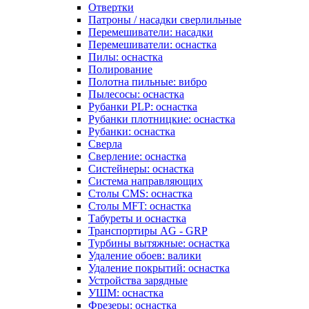
Отвертки
Патроны / насадки сверлильные
Перемешиватели: насадки
Перемешиватели: оснастка
Пилы: оснастка
Полирование
Полотна пильные: вибро
Пылесосы: оснастка
Рубанки PLP: оснастка
Рубанки плотницкие: оснастка
Рубанки: оснастка
Сверла
Сверление: оснастка
Систейнеры: оснастка
Система направляющих
Столы CMS: оснастка
Столы MFT: оснастка
Табуреты и оснастка
Транспортиры AG - GRP
Турбины вытяжные: оснастка
Удаление обоев: валики
Удаление покрытий: оснастка
Устройства зарядные
УШМ: оснастка
Фрезеры: оснастка