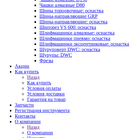
Чашки алмазные D80
Шины торцовочные: оснастка
Шины-направляющие GRP
Шины-направляющие: оснастка
Шипорез VS 600: оснастка
Шлифмашинки алмазные: оснастка
Шлифмашинки пневмо: оснастка
Шлифмашинки эксцентриковые: оснастка
Шуруповерт DWC: оснастка
Шурупы: DWC
Фрезы
Акции
Как купить
Назад
Как купить
Условия оплаты
Условия доставки
Гарантия на товар
Запчасти
Регистрация инструмента
Контакты
О компании
Назад
О компании