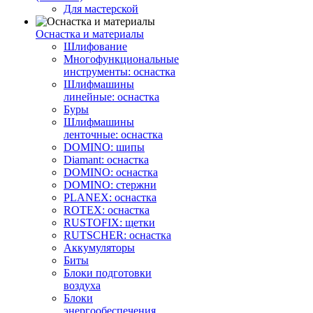
Для мастерской
Оснастка и материалы
Шлифование
Многофункциональные
инструменты: оснастка
Шлифмашины
линейные: оснастка
Буры
Шлифмашины
ленточные: оснастка
DOMINO: шипы
Diamant: оснастка
DOMINO: оснастка
DOMINO: стержни
PLANEX: оснастка
ROTEX: оснастка
RUSTOFIX: щетки
RUTSCHER: оснастка
Аккумуляторы
Биты
Блоки подготовки
воздуха
Блоки
энергообеспечения