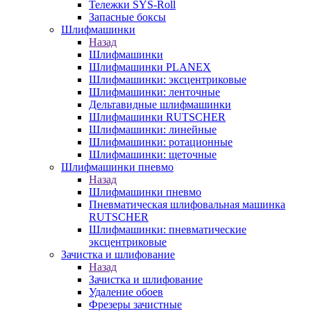
Тележки SYS-Roll
Запасные боксы
Шлифмашинки
Назад
Шлифмашинки
Шлифмашинки PLANEX
Шлифмашинки: эксцентриковые
Шлифмашинки: ленточные
Дельтавидные шлифмашинки
Шлифмашинки RUTSCHER
Шлифмашинки: линейные
Шлифмашинки: ротационные
Шлифмашинки: щеточные
Шлифмашинки пневмо
Назад
Шлифмашинки пневмо
Пневматическая шлифовальная машинка
RUTSCHER
Шлифмашинки: пневматические
эксцентриковые
Зачистка и шлифование
Назад
Зачистка и шлифование
Удаление обоев
Фрезеры зачистные