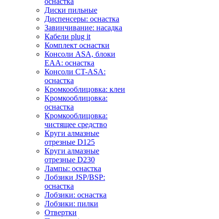
оснастка
Диски пильные
Диспенсеры: оснастка
Завинчивание: насадка
Кабели plug it
Комплект оснастки
Консоли ASA, блоки
EAA: оснастка
Консоли CT-ASA:
оснастка
Кромкооблицовка: клеи
Кромкооблицовка:
оснастка
Кромкооблицовка:
чистящее средство
Круги алмазные
отрезные D125
Круги алмазные
отрезные D230
Лампы: оснастка
Лобзики JSP/BSP:
оснастка
Лобзики: оснастка
Лобзики: пилки
Отвертки