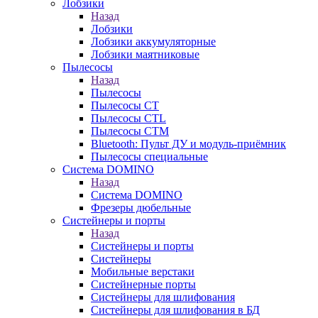
Лобзики
Назад
Лобзики
Лобзики аккумуляторные
Лобзики маятниковые
Пылесосы
Назад
Пылесосы
Пылесосы CT
Пылесосы CTL
Пылесосы CTM
Bluetooth: Пульт ДУ и модуль-приёмник
Пылесосы специальные
Система DOMINO
Назад
Система DOMINO
Фрезеры дюбельные
Систейнеры и порты
Назад
Систейнеры и порты
Систейнеры
Мобильные верстаки
Систейнерные порты
Систейнеры для шлифования
Систейнеры для шлифования в БД