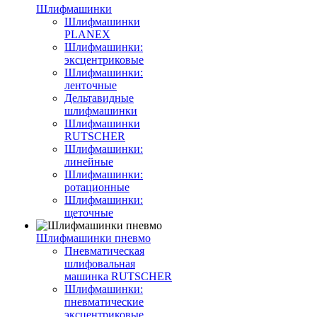
Шлифмашинки
Шлифмашинки
PLANEX
Шлифмашинки:
эксцентриковые
Шлифмашинки:
ленточные
Дельтавидные
шлифмашинки
Шлифмашинки
RUTSCHER
Шлифмашинки:
линейные
Шлифмашинки:
ротационные
Шлифмашинки:
щеточные
Шлифмашинки пневмо
Пневматическая
шлифовальная
машинка RUTSCHER
Шлифмашинки:
пневматические
эксцентриковые