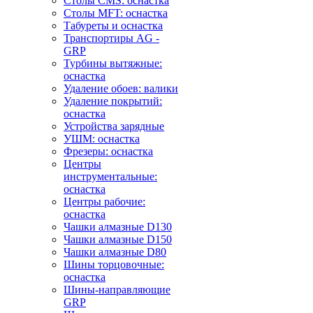
Столы CMS: оснастка
Столы MFT: оснастка
Табуреты и оснастка
Транспортиры AG -
GRP
Турбины вытяжные:
оснастка
Удаление обоев: валики
Удаление покрытий:
оснастка
Устройства зарядные
УШМ: оснастка
Фрезеры: оснастка
Центры
инструментальные:
оснастка
Центры рабочие:
оснастка
Чашки алмазные D130
Чашки алмазные D150
Чашки алмазные D80
Шины торцовочные:
оснастка
Шины-направляющие
GRP