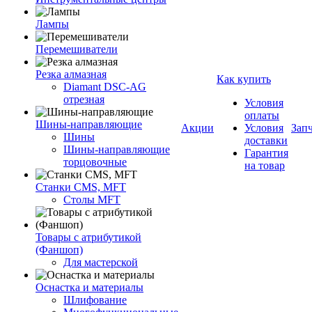
Лампы
Перемешиватели
Резка алмазная
Как купить
Diamant DSC-AG
отрезная
Условия
оплаты
Шины-направляющие
Акции
Условия
Зап
Шины
доставки
Шины-направляющие
Гарантия
торцовочные
на товар
Станки CMS, MFT
Столы MFT
Товары с атрибутикой
(Фаншоп)
Для мастерской
Оснастка и материалы
Шлифование