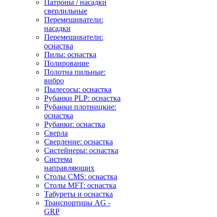
Патроны / насадки
сверлильные
Перемешиватели:
насадки
Перемешиватели:
оснастка
Пилы: оснастка
Полирование
Полотна пильные:
вибро
Пылесосы: оснастка
Рубанки PLP: оснастка
Рубанки плотницкие:
оснастка
Рубанки: оснастка
Сверла
Сверление: оснастка
Систейнеры: оснастка
Система
направляющих
Столы CMS: оснастка
Столы MFT: оснастка
Табуреты и оснастка
Транспортиры AG -
GRP