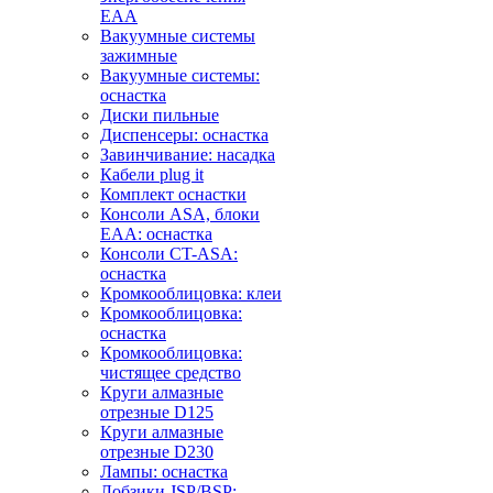
EAA
Вакуумные системы
зажимные
Вакуумные системы:
оснастка
Диски пильные
Диспенсеры: оснастка
Завинчивание: насадка
Кабели plug it
Комплект оснастки
Консоли ASA, блоки
EAA: оснастка
Консоли CT-ASA:
оснастка
Кромкооблицовка: клеи
Кромкооблицовка:
оснастка
Кромкооблицовка:
чистящее средство
Круги алмазные
отрезные D125
Круги алмазные
отрезные D230
Лампы: оснастка
Лобзики JSP/BSP: