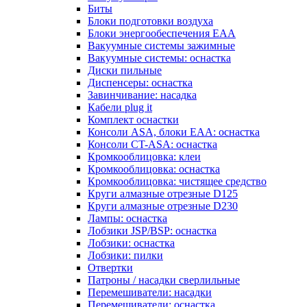
Биты
Блоки подготовки воздуха
Блоки энергообеспечения EAA
Вакуумные системы зажимные
Вакуумные системы: оснастка
Диски пильные
Диспенсеры: оснастка
Завинчивание: насадка
Кабели plug it
Комплект оснастки
Консоли ASA, блоки EAA: оснастка
Консоли CT-ASA: оснастка
Кромкооблицовка: клеи
Кромкооблицовка: оснастка
Кромкооблицовка: чистящее средство
Круги алмазные отрезные D125
Круги алмазные отрезные D230
Лампы: оснастка
Лобзики JSP/BSP: оснастка
Лобзики: оснастка
Лобзики: пилки
Отвертки
Патроны / насадки сверлильные
Перемешиватели: насадки
Перемешиватели: оснастка