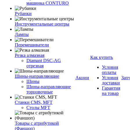
машинка CONTURO
Рубанки
Инструментальные центры
Лампы
Перемешиватели
Резка алмазная
Как купить
Diamant DSC-AG
отрезная
Условия
оплаты
Шины-направляющие
Акции
Условия
Зап
Шины
доставки
Шины-направляющие
Гарантия
торцовочные
на товар
Станки CMS, MFT
Столы MFT
Товары с атрибутикой
(Фаншоп)