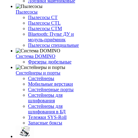
Лобзики маятниковые
Пылесосы
Пылесосы CT
Пылесосы CTL
Пылесосы CTM
Bluetooth: Пульт ДУ и
модуль-приёмник
Пылесосы специальные
Система DOMINO
Фрезеры дюбельные
Систейнеры и порты
Систейнеры
Мобильные верстаки
Систейнерные порты
Систейнеры для
шлифования
Систейнеры для
шлифования в БД
Тележки SYS-Roll
Запасные боксы