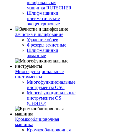
шлифовальная
машинка RUTSCHER
Шлифмашинки:
пневматические
эксцентриковые
Зачистка и шлифование
Удаление обоев
Фрезеры зачистные
Шлифмашинки
алмазные
Многофункциональные
инструменты
Многофункциональные
инструменты OSC
Многофункциональные
инструменты OS
(СНЯТО)
Кромкооблицовочная
машинка
Кромкооблицовочная