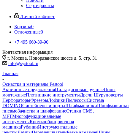
Новости
Сертификаты
Личный кабинет
Корзина
0
Отложенные
0
+7 495 660-39-90
Контактная информация
г. Москва, Новорязанское шоссе д. 5, стр. 31
info@systool.ru
Главная
-
Оснастка и материалы Festool
Акционные предложения
Пилы дисковые ручные
Пилы
монтажные
Плотницкие инструменты
Дрели Шуруповерты
Перфораторы
Фрезеры
Лобзики
Пылесосы
Система
DOMINO
Систейнеры и порты
Шлифмашинки
Шлифмашинки
пневмо
Зачистка и шлифование
Станки CMS,
MFT
Многофункциональные
инструменты
Кромкооблицовочная
машинка
Рубанки
Инструментальные
центры
Лампы
Перемешиватели
Резка алмазная
Шины-