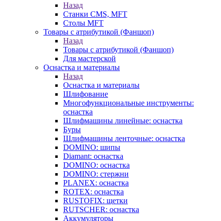
Назад
Станки CMS, MFT
Столы MFT
Товары с атрибутикой (Фаншоп)
Назад
Товары с атрибутикой (Фаншоп)
Для мастерской
Оснастка и материалы
Назад
Оснастка и материалы
Шлифование
Многофункциональные инструменты:
оснастка
Шлифмашины линейные: оснастка
Буры
Шлифмашины ленточные: оснастка
DOMINO: шипы
Diamant: оснастка
DOMINO: оснастка
DOMINO: стержни
PLANEX: оснастка
ROTEX: оснастка
RUSTOFIX: щетки
RUTSCHER: оснастка
Аккумуляторы