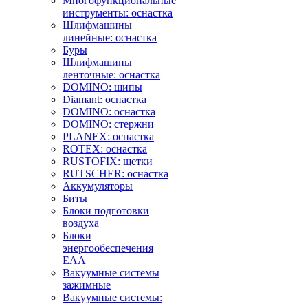
Многофункциональные
инструменты: оснастка
Шлифмашины
линейные: оснастка
Буры
Шлифмашины
ленточные: оснастка
DOMINO: шипы
Diamant: оснастка
DOMINO: оснастка
DOMINO: стержни
PLANEX: оснастка
ROTEX: оснастка
RUSTOFIX: щетки
RUTSCHER: оснастка
Аккумуляторы
Биты
Блоки подготовки
воздуха
Блоки
энергообеспечения
EAA
Вакуумные системы
зажимные
Вакуумные системы: