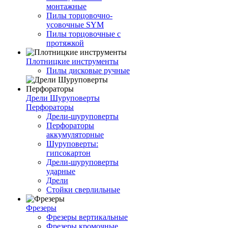
монтажные
Пилы торцовочно-
усовочные SYM
Пилы торцовочные с
протяжкой
Плотницкие инструменты
Пилы дисковые ручные
Дрели Шуруповерты
Перфораторы
Дрели-шуруповерты
Перфораторы
аккумуляторные
Шуруповерты:
гипсокартон
Дрели-шуруповерты
ударные
Дрели
Стойки сверлильные
Фрезеры
Фрезеры вертикальные
Фрезеры кромочные