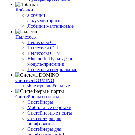
Лобзики
Лобзики
аккумуляторные
Лобзики маятниковые
Пылесосы
Пылесосы CT
Пылесосы CTL
Пылесосы CTM
Bluetooth: Пульт ДУ и
модуль-приёмник
Пылесосы специальные
Система DOMINO
Фрезеры дюбельные
Систейнеры и порты
Систейнеры
Мобильные верстаки
Систейнерные порты
Систейнеры для
шлифования
Систейнеры для
шлифования в БД