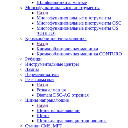
Шлифмашинки алмазные
Многофункциональные инструменты
Назад
Многофункциональные инструменты
Многофункциональные инструменты OSC
Многофункциональные инструменты OS
(СНЯТО)
Кромкооблицовочная машинка
Назад
Кромкооблицовочная машинка
Кромкооблицовочная машинка CONTURO
Рубанки
Инструментальные центры
Лампы
Перемешиватели
Резка алмазная
Назад
Резка алмазная
Diamant DSC-AG отрезная
Шины-направляющие
Назад
Шины-направляющие
Шины
Шины-направляющие торцовочные
Станки CMS, MFT