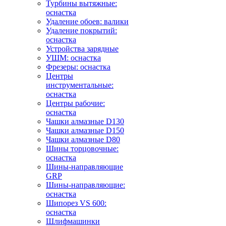
Турбины вытяжные:
оснастка
Удаление обоев: валики
Удаление покрытий:
оснастка
Устройства зарядные
УШМ: оснастка
Фрезеры: оснастка
Центры
инструментальные:
оснастка
Центры рабочие:
оснастка
Чашки алмазные D130
Чашки алмазные D150
Чашки алмазные D80
Шины торцовочные:
оснастка
Шины-направляющие
GRP
Шины-направляющие:
оснастка
Шипорез VS 600:
оснастка
Шлифмашинки