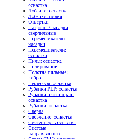
оснастка
Лобзики: оснастка
Лобзики: пилки
Отвертки
Патроны / насадки
сверлильные
Перемешиватели:
насадки
Перемешиватели:
оснастка
Пилы: оснастка
Полирование
Полотна пильные:
вибро
Пылесосы: оснастка
Рубанки PLP: оснастка
Рубанки плотницкие:
оснастка
Рубанки: оснастка
Сверла
Сверление: оснастка
Систейнеры: оснастка
Система
направляющих