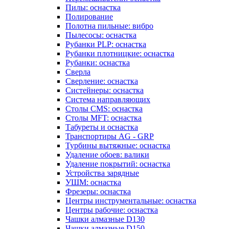
Пилы: оснастка
Полирование
Полотна пильные: вибро
Пылесосы: оснастка
Рубанки PLP: оснастка
Рубанки плотницкие: оснастка
Рубанки: оснастка
Сверла
Сверление: оснастка
Систейнеры: оснастка
Система направляющих
Столы CMS: оснастка
Столы MFT: оснастка
Табуреты и оснастка
Транспортиры AG - GRP
Турбины вытяжные: оснастка
Удаление обоев: валики
Удаление покрытий: оснастка
Устройства зарядные
УШМ: оснастка
Фрезеры: оснастка
Центры инструментальные: оснастка
Центры рабочие: оснастка
Чашки алмазные D130
Чашки алмазные D150