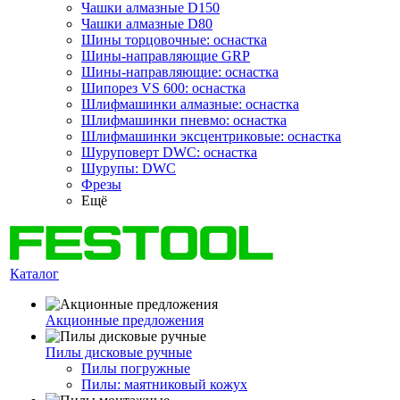
Чашки алмазные D150
Чашки алмазные D80
Шины торцовочные: оснастка
Шины-направляющие GRP
Шины-направляющие: оснастка
Шипорез VS 600: оснастка
Шлифмашинки алмазные: оснастка
Шлифмашинки пневмо: оснастка
Шлифмашинки эксцентриковые: оснастка
Шуруповерт DWC: оснастка
Шурупы: DWC
Фрезы
Ещё
Каталог
Акционные предложения
Пилы дисковые ручные
Пилы погружные
Пилы: маятниковый кожух