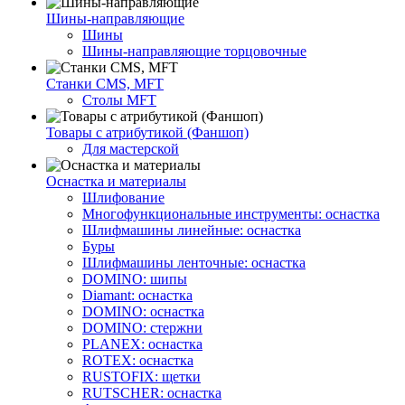
Шины-направляющие
Шины
Шины-направляющие торцовочные
Станки CMS, MFT
Столы MFT
Товары с атрибутикой (Фаншоп)
Для мастерской
Оснастка и материалы
Шлифование
Многофункциональные инструменты: оснастка
Шлифмашины линейные: оснастка
Буры
Шлифмашины ленточные: оснастка
DOMINO: шипы
Diamant: оснастка
DOMINO: оснастка
DOMINO: стержни
PLANEX: оснастка
ROTEX: оснастка
RUSTOFIX: щетки
RUTSCHER: оснастка