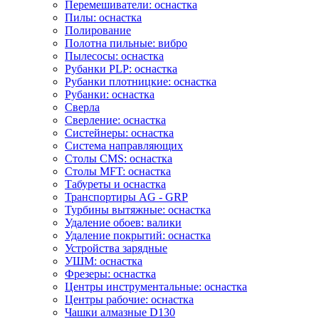
Перемешиватели: оснастка
Пилы: оснастка
Полирование
Полотна пильные: вибро
Пылесосы: оснастка
Рубанки PLP: оснастка
Рубанки плотницкие: оснастка
Рубанки: оснастка
Сверла
Сверление: оснастка
Систейнеры: оснастка
Система направляющих
Столы CMS: оснастка
Столы MFT: оснастка
Табуреты и оснастка
Транспортиры AG - GRP
Турбины вытяжные: оснастка
Удаление обоев: валики
Удаление покрытий: оснастка
Устройства зарядные
УШМ: оснастка
Фрезеры: оснастка
Центры инструментальные: оснастка
Центры рабочие: оснастка
Чашки алмазные D130