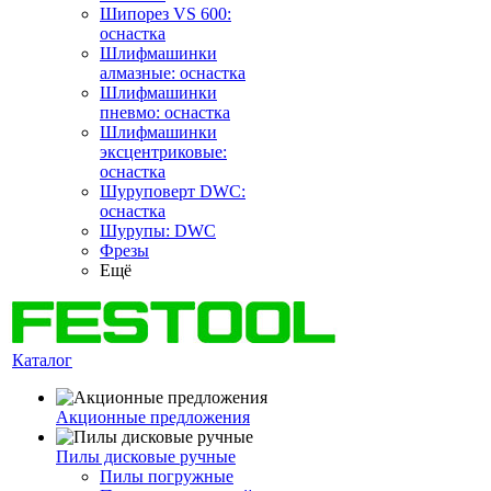
Шипорез VS 600:
оснастка
Шлифмашинки
алмазные: оснастка
Шлифмашинки
пневмо: оснастка
Шлифмашинки
эксцентриковые:
оснастка
Шуруповерт DWC:
оснастка
Шурупы: DWC
Фрезы
Ещё
Каталог
Акционные предложения
Пилы дисковые ручные
Пилы погружные