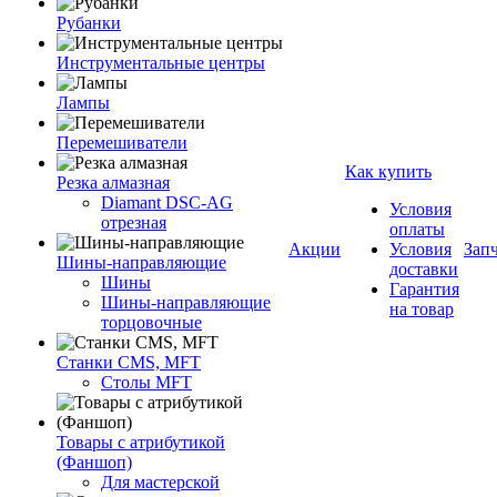
Рубанки
Инструментальные центры
Лампы
Перемешиватели
Как купить
Резка алмазная
Diamant DSC-AG
Условия
отрезная
оплаты
Акции
Условия
Зап
Шины-направляющие
доставки
Шины
Гарантия
Шины-направляющие
на товар
торцовочные
Станки CMS, MFT
Столы MFT
Товары с атрибутикой
(Фаншоп)
Для мастерской