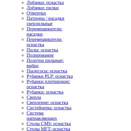
Лобзики: оснастка
Лобзики: пилки
Отвертки
Патроны / насадки
сверлильные
Перемешиватели:
насадки
Перемешиватели:
оснастка
Пилы: оснастка
Полирование
Полотна пильные:
вибро
Пылесосы: оснастка
Рубанки PLP: оснастка
Рубанки плотницкие:
оснастка
Рубанки: оснастка
Сверла
Сверление: оснастка
Систейнеры: оснастка
Система
направляющих
Столы CMS: оснастка
Столы MFT: оснастка