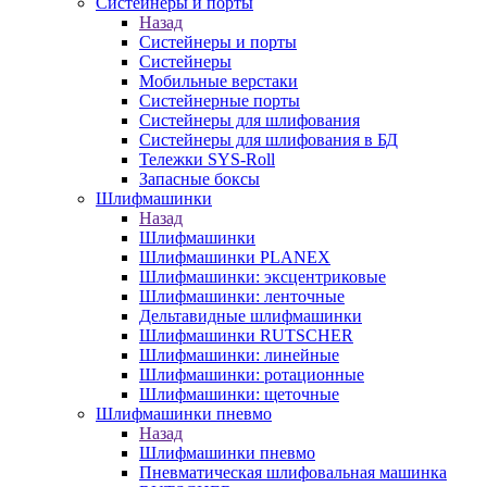
Систейнеры и порты
Назад
Систейнеры и порты
Систейнеры
Мобильные верстаки
Систейнерные порты
Систейнеры для шлифования
Систейнеры для шлифования в БД
Тележки SYS-Roll
Запасные боксы
Шлифмашинки
Назад
Шлифмашинки
Шлифмашинки PLANEX
Шлифмашинки: эксцентриковые
Шлифмашинки: ленточные
Дельтавидные шлифмашинки
Шлифмашинки RUTSCHER
Шлифмашинки: линейные
Шлифмашинки: ротационные
Шлифмашинки: щеточные
Шлифмашинки пневмо
Назад
Шлифмашинки пневмо
Пневматическая шлифовальная машинка