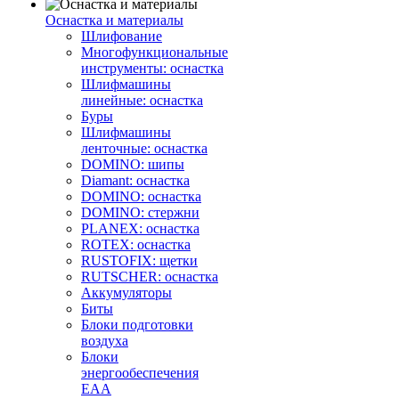
Оснастка и материалы
Шлифование
Многофункциональные
инструменты: оснастка
Шлифмашины
линейные: оснастка
Буры
Шлифмашины
ленточные: оснастка
DOMINO: шипы
Diamant: оснастка
DOMINO: оснастка
DOMINO: стержни
PLANEX: оснастка
ROTEX: оснастка
RUSTOFIX: щетки
RUTSCHER: оснастка
Аккумуляторы
Биты
Блоки подготовки
воздуха
Блоки
энергообеспечения
EAA