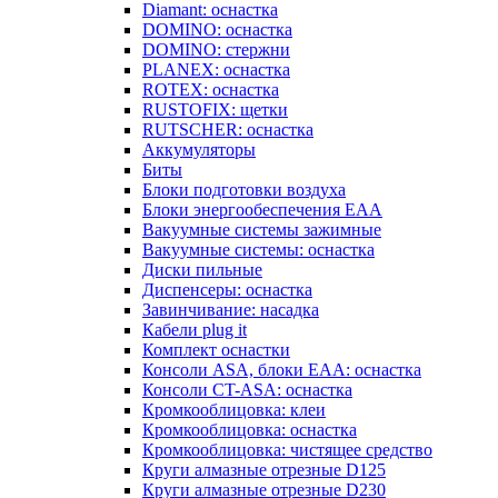
Diamant: оснастка
DOMINO: оснастка
DOMINO: стержни
PLANEX: оснастка
ROTEX: оснастка
RUSTOFIX: щетки
RUTSCHER: оснастка
Аккумуляторы
Биты
Блоки подготовки воздуха
Блоки энергообеспечения EAA
Вакуумные системы зажимные
Вакуумные системы: оснастка
Диски пильные
Диспенсеры: оснастка
Завинчивание: насадка
Кабели plug it
Комплект оснастки
Консоли ASA, блоки EAA: оснастка
Консоли CT-ASA: оснастка
Кромкооблицовка: клеи
Кромкооблицовка: оснастка
Кромкооблицовка: чистящее средство
Круги алмазные отрезные D125
Круги алмазные отрезные D230