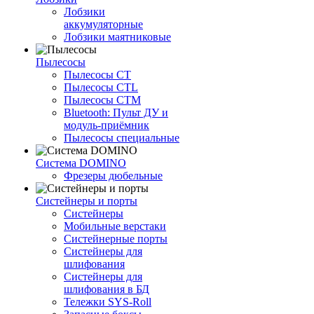
Лобзики
аккумуляторные
Лобзики маятниковые
Пылесосы
Пылесосы CT
Пылесосы CTL
Пылесосы CTM
Bluetooth: Пульт ДУ и
модуль-приёмник
Пылесосы специальные
Система DOMINO
Фрезеры дюбельные
Систейнеры и порты
Систейнеры
Мобильные верстаки
Систейнерные порты
Систейнеры для
шлифования
Систейнеры для
шлифования в БД
Тележки SYS-Roll