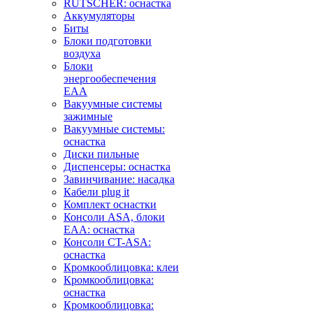
RUTSCHER: оснастка
Аккумуляторы
Биты
Блоки подготовки
воздуха
Блоки
энергообеспечения
EAA
Вакуумные системы
зажимные
Вакуумные системы:
оснастка
Диски пильные
Диспенсеры: оснастка
Завинчивание: насадка
Кабели plug it
Комплект оснастки
Консоли ASA, блоки
EAA: оснастка
Консоли CT-ASA:
оснастка
Кромкооблицовка: клеи
Кромкооблицовка:
оснастка
Кромкооблицовка: