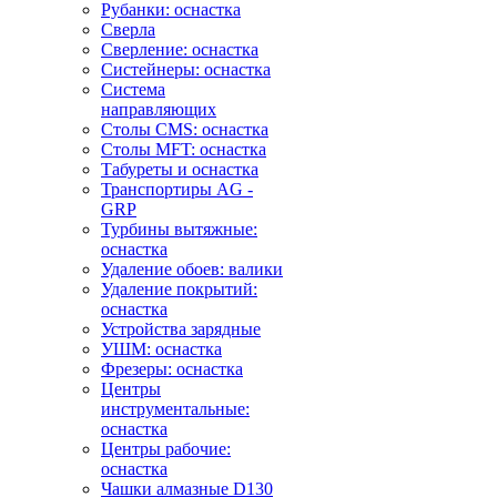
Рубанки: оснастка
Сверла
Сверление: оснастка
Систейнеры: оснастка
Система
направляющих
Столы CMS: оснастка
Столы MFT: оснастка
Табуреты и оснастка
Транспортиры AG -
GRP
Турбины вытяжные:
оснастка
Удаление обоев: валики
Удаление покрытий:
оснастка
Устройства зарядные
УШМ: оснастка
Фрезеры: оснастка
Центры
инструментальные:
оснастка
Центры рабочие:
оснастка
Чашки алмазные D130