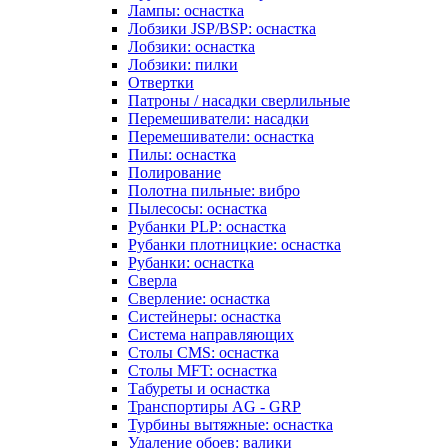
Лампы: оснастка
Лобзики JSP/BSP: оснастка
Лобзики: оснастка
Лобзики: пилки
Отвертки
Патроны / насадки сверлильные
Перемешиватели: насадки
Перемешиватели: оснастка
Пилы: оснастка
Полирование
Полотна пильные: вибро
Пылесосы: оснастка
Рубанки PLP: оснастка
Рубанки плотницкие: оснастка
Рубанки: оснастка
Сверла
Сверление: оснастка
Систейнеры: оснастка
Система направляющих
Столы CMS: оснастка
Столы MFT: оснастка
Табуреты и оснастка
Транспортиры AG - GRP
Турбины вытяжные: оснастка
Удаление обоев: валики