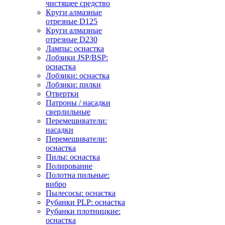
чистящее средство
Круги алмазные
отрезные D125
Круги алмазные
отрезные D230
Лампы: оснастка
Лобзики JSP/BSP:
оснастка
Лобзики: оснастка
Лобзики: пилки
Отвертки
Патроны / насадки
сверлильные
Перемешиватели:
насадки
Перемешиватели:
оснастка
Пилы: оснастка
Полирование
Полотна пильные:
вибро
Пылесосы: оснастка
Рубанки PLP: оснастка
Рубанки плотницкие:
оснастка