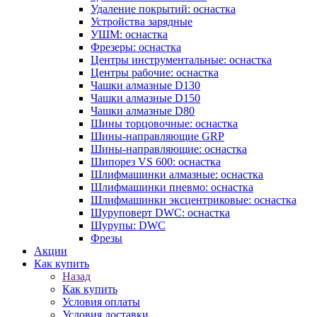
Удаление покрытий: оснастка
Устройства зарядные
УШМ: оснастка
Фрезеры: оснастка
Центры инструментальные: оснастка
Центры рабочие: оснастка
Чашки алмазные D130
Чашки алмазные D150
Чашки алмазные D80
Шины торцовочные: оснастка
Шины-направляющие GRP
Шины-направляющие: оснастка
Шипорез VS 600: оснастка
Шлифмашинки алмазные: оснастка
Шлифмашинки пневмо: оснастка
Шлифмашинки эксцентриковые: оснастка
Шуруповерт DWC: оснастка
Шурупы: DWC
Фрезы
Акции
Как купить
Назад
Как купить
Условия оплаты
Условия доставки