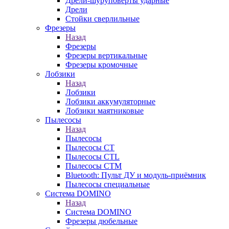
Дрели-шуруповерты ударные
Дрели
Стойки сверлильные
Фрезеры
Назад
Фрезеры
Фрезеры вертикальные
Фрезеры кромочные
Лобзики
Назад
Лобзики
Лобзики аккумуляторные
Лобзики маятниковые
Пылесосы
Назад
Пылесосы
Пылесосы CT
Пылесосы CTL
Пылесосы CTM
Bluetooth: Пульт ДУ и модуль-приёмник
Пылесосы специальные
Система DOMINO
Назад
Система DOMINO
Фрезеры дюбельные