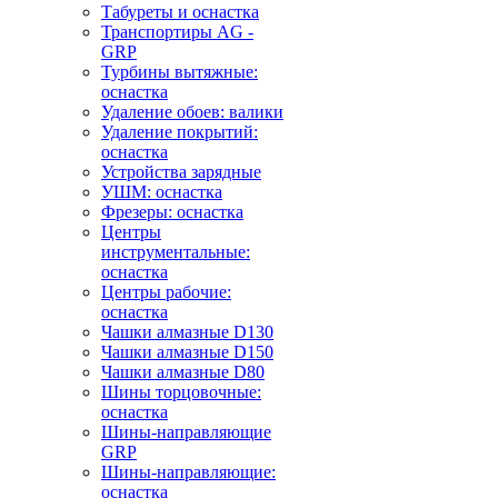
Табуреты и оснастка
Транспортиры AG -
GRP
Турбины вытяжные:
оснастка
Удаление обоев: валики
Удаление покрытий:
оснастка
Устройства зарядные
УШМ: оснастка
Фрезеры: оснастка
Центры
инструментальные:
оснастка
Центры рабочие:
оснастка
Чашки алмазные D130
Чашки алмазные D150
Чашки алмазные D80
Шины торцовочные:
оснастка
Шины-направляющие
GRP
Шины-направляющие:
оснастка