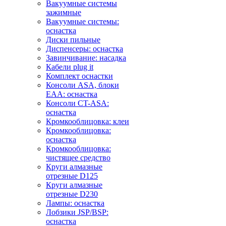
Вакуумные системы
зажимные
Вакуумные системы:
оснастка
Диски пильные
Диспенсеры: оснастка
Завинчивание: насадка
Кабели plug it
Комплект оснастки
Консоли ASA, блоки
EAA: оснастка
Консоли CT-ASA:
оснастка
Кромкооблицовка: клеи
Кромкооблицовка:
оснастка
Кромкооблицовка:
чистящее средство
Круги алмазные
отрезные D125
Круги алмазные
отрезные D230
Лампы: оснастка
Лобзики JSP/BSP:
оснастка