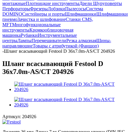
монтажные
Плотницкие инструменты
Дрели Шуруповерты
Перфораторы
Фрезеры
Лобзики
Пылесосы
Система
DOMINO
Систейнеры и порты
Шлифмашинки
Шлифмашинки
пневмо
Зачистка и шлифование
Станки CMS,
MFT
Многофункциональные
инструменты
Кромкооблицовочная
машинка
Рубанки
Инструментальные
центры
Лампы
Перемешиватели
Резка алмазная
Шины-
направляющие
Товары с атрибутикой (Фаншоп)
-
Шланг всасывающий Festool D 36x7.0m-AS/CT 204926
Шланг всасывающий Festool D
36x7.0m-AS/CT 204926
Артикул:
204926
Диаметр 36 мм; Длина 7 м; Сопротивление утечки (DIN IEC