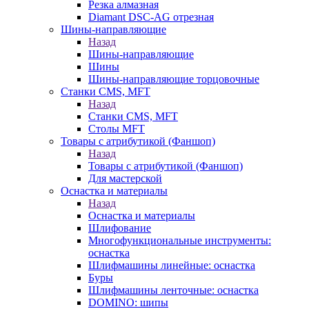
Резка алмазная
Diamant DSC-AG отрезная
Шины-направляющие
Назад
Шины-направляющие
Шины
Шины-направляющие торцовочные
Станки CMS, MFT
Назад
Станки CMS, MFT
Столы MFT
Товары с атрибутикой (Фаншоп)
Назад
Товары с атрибутикой (Фаншоп)
Для мастерской
Оснастка и материалы
Назад
Оснастка и материалы
Шлифование
Многофункциональные инструменты:
оснастка
Шлифмашины линейные: оснастка
Буры
Шлифмашины ленточные: оснастка
DOMINO: шипы