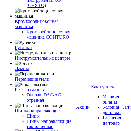
инструменты OS
(СНЯТО)
Кромкооблицовочная
машинка
Кромкооблицовочная
машинка CONTURO
Рубанки
Инструментальные центры
Лампы
Перемешиватели
Как купить
Резка алмазная
Diamant DSC-AG
Условия
отрезная
оплаты
Акции
Условия
Зап
Шины-направляющие
доставки
Шины
Гарантия
Шины-направляющие
на товар
торцовочные