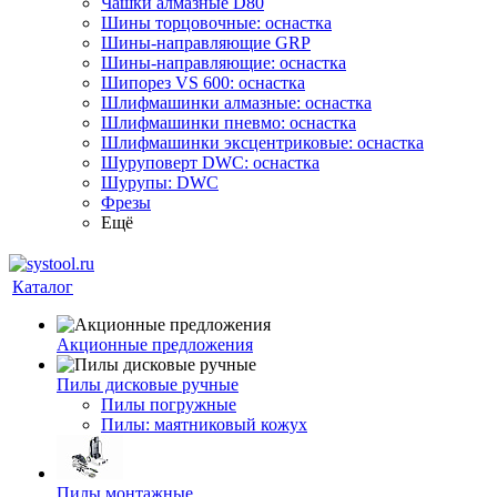
Чашки алмазные D80
Шины торцовочные: оснастка
Шины-направляющие GRP
Шины-направляющие: оснастка
Шипорез VS 600: оснастка
Шлифмашинки алмазные: оснастка
Шлифмашинки пневмо: оснастка
Шлифмашинки эксцентриковые: оснастка
Шуруповерт DWC: оснастка
Шурупы: DWC
Фрезы
Ещё
Каталог
Акционные предложения
Пилы дисковые ручные
Пилы погружные
Пилы: маятниковый кожух
Пилы монтажные