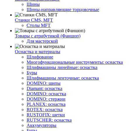
Шины
Шины-направляющие торцовочные
Станки CMS, MFT
Столы MFT
Товары с атрибутикой (Фаншоп)
Для мастерской
Оснастка и материалы
Шлифование
Многофункциональные инструменты: оснастка
Шлифмашины линейные: оснастка
Буры
Шлифмашины ленточные: оснастка
DOMINO: шипы
Diamant: оснастка
DOMINO: оснастка
DOMINO: стержни
PLANEX: оснастка
ROTEX: оснастка
RUSTOFIX: щетки
RUTSCHER: оснастка
Аккумуляторы
Биты