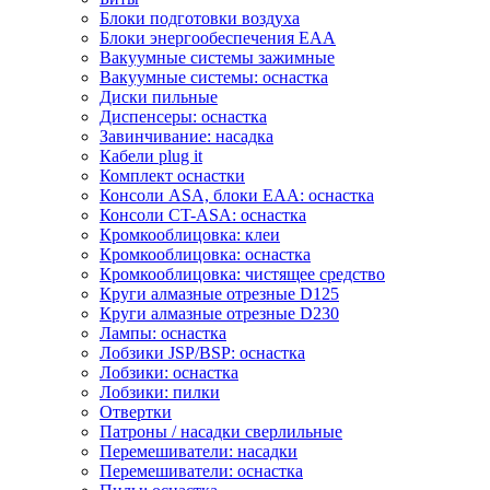
Блоки подготовки воздуха
Блоки энергообеспечения EAA
Вакуумные системы зажимные
Вакуумные системы: оснастка
Диски пильные
Диспенсеры: оснастка
Завинчивание: насадка
Кабели plug it
Комплект оснастки
Консоли ASA, блоки EAA: оснастка
Консоли CT-ASA: оснастка
Кромкооблицовка: клеи
Кромкооблицовка: оснастка
Кромкооблицовка: чистящее средство
Круги алмазные отрезные D125
Круги алмазные отрезные D230
Лампы: оснастка
Лобзики JSP/BSP: оснастка
Лобзики: оснастка
Лобзики: пилки
Отвертки
Патроны / насадки сверлильные
Перемешиватели: насадки
Перемешиватели: оснастка