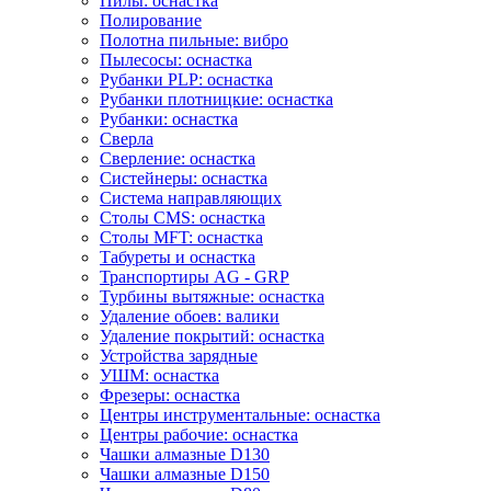
Пилы: оснастка
Полирование
Полотна пильные: вибро
Пылесосы: оснастка
Рубанки PLP: оснастка
Рубанки плотницкие: оснастка
Рубанки: оснастка
Сверла
Сверление: оснастка
Систейнеры: оснастка
Система направляющих
Столы CMS: оснастка
Столы MFT: оснастка
Табуреты и оснастка
Транспортиры AG - GRP
Турбины вытяжные: оснастка
Удаление обоев: валики
Удаление покрытий: оснастка
Устройства зарядные
УШМ: оснастка
Фрезеры: оснастка
Центры инструментальные: оснастка
Центры рабочие: оснастка
Чашки алмазные D130
Чашки алмазные D150