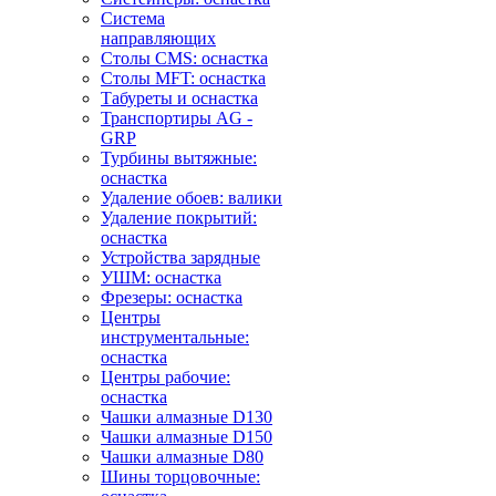
Система
направляющих
Столы CMS: оснастка
Столы MFT: оснастка
Табуреты и оснастка
Транспортиры AG -
GRP
Турбины вытяжные:
оснастка
Удаление обоев: валики
Удаление покрытий:
оснастка
Устройства зарядные
УШМ: оснастка
Фрезеры: оснастка
Центры
инструментальные:
оснастка
Центры рабочие:
оснастка
Чашки алмазные D130
Чашки алмазные D150
Чашки алмазные D80
Шины торцовочные: