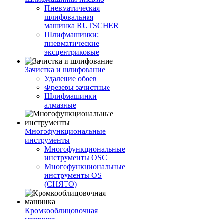
Пневматическая
шлифовальная
машинка RUTSCHER
Шлифмашинки:
пневматические
эксцентриковые
Зачистка и шлифование
Удаление обоев
Фрезеры зачистные
Шлифмашинки
алмазные
Многофункциональные
инструменты
Многофункциональные
инструменты OSC
Многофункциональные
инструменты OS
(СНЯТО)
Кромкооблицовочная