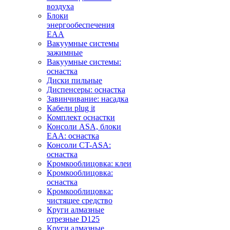
воздуха
Блоки
энергообеспечения
EAA
Вакуумные системы
зажимные
Вакуумные системы:
оснастка
Диски пильные
Диспенсеры: оснастка
Завинчивание: насадка
Кабели plug it
Комплект оснастки
Консоли ASA, блоки
EAA: оснастка
Консоли CT-ASA:
оснастка
Кромкооблицовка: клеи
Кромкооблицовка:
оснастка
Кромкооблицовка:
чистящее средство
Круги алмазные
отрезные D125
Круги алмазные