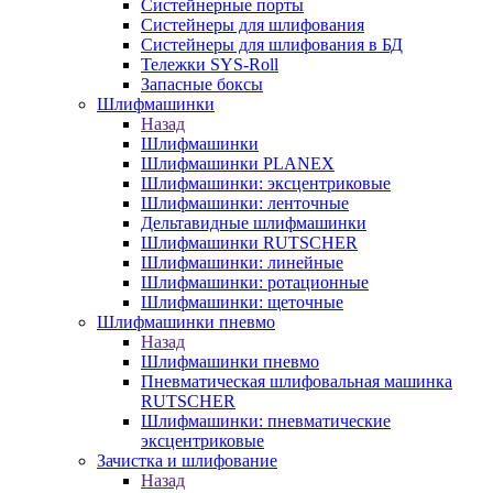
Систейнерные порты
Систейнеры для шлифования
Систейнеры для шлифования в БД
Тележки SYS-Roll
Запасные боксы
Шлифмашинки
Назад
Шлифмашинки
Шлифмашинки PLANEX
Шлифмашинки: эксцентриковые
Шлифмашинки: ленточные
Дельтавидные шлифмашинки
Шлифмашинки RUTSCHER
Шлифмашинки: линейные
Шлифмашинки: ротационные
Шлифмашинки: щеточные
Шлифмашинки пневмо
Назад
Шлифмашинки пневмо
Пневматическая шлифовальная машинка
RUTSCHER
Шлифмашинки: пневматические
эксцентриковые
Зачистка и шлифование
Назад