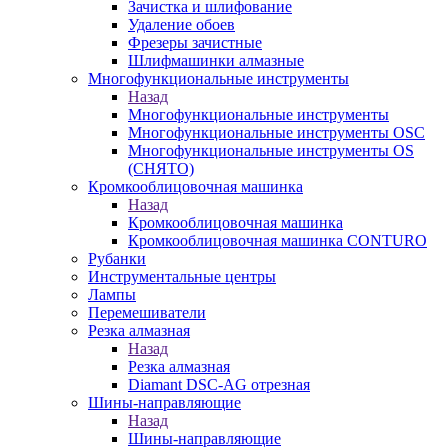
Зачистка и шлифование
Удаление обоев
Фрезеры зачистные
Шлифмашинки алмазные
Многофункциональные инструменты
Назад
Многофункциональные инструменты
Многофункциональные инструменты OSC
Многофункциональные инструменты OS
(СНЯТО)
Кромкооблицовочная машинка
Назад
Кромкооблицовочная машинка
Кромкооблицовочная машинка CONTURO
Рубанки
Инструментальные центры
Лампы
Перемешиватели
Резка алмазная
Назад
Резка алмазная
Diamant DSC-AG отрезная
Шины-направляющие
Назад
Шины-направляющие