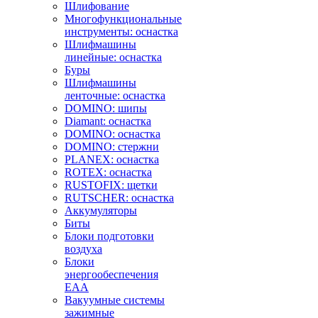
Шлифование
Многофункциональные
инструменты: оснастка
Шлифмашины
линейные: оснастка
Буры
Шлифмашины
ленточные: оснастка
DOMINO: шипы
Diamant: оснастка
DOMINO: оснастка
DOMINO: стержни
PLANEX: оснастка
ROTEX: оснастка
RUSTOFIX: щетки
RUTSCHER: оснастка
Аккумуляторы
Биты
Блоки подготовки
воздуха
Блоки
энергообеспечения
EAA
Вакуумные системы
зажимные