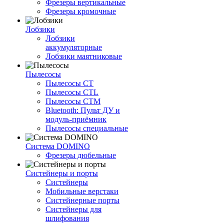
Фрезеры вертикальные
Фрезеры кромочные
Лобзики
Лобзики
аккумуляторные
Лобзики маятниковые
Пылесосы
Пылесосы CT
Пылесосы CTL
Пылесосы CTM
Bluetooth: Пульт ДУ и
модуль-приёмник
Пылесосы специальные
Система DOMINO
Фрезеры дюбельные
Систейнеры и порты
Систейнеры
Мобильные верстаки
Систейнерные порты
Систейнеры для
шлифования