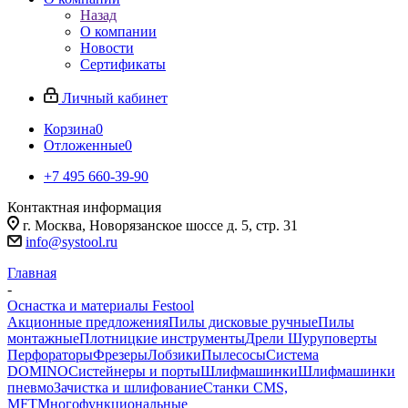
Назад
О компании
Новости
Сертификаты
Личный кабинет
Корзина
0
Отложенные
0
+7 495 660-39-90
Контактная информация
г. Москва, Новорязанское шоссе д. 5, стр. 31
info@systool.ru
Главная
-
Оснастка и материалы Festool
Акционные предложения
Пилы дисковые ручные
Пилы
монтажные
Плотницкие инструменты
Дрели Шуруповерты
Перфораторы
Фрезеры
Лобзики
Пылесосы
Система
DOMINO
Систейнеры и порты
Шлифмашинки
Шлифмашинки
пневмо
Зачистка и шлифование
Станки CMS,
MFT
Многофункциональные