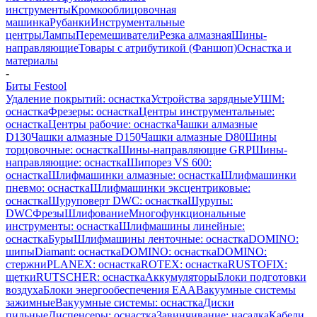
инструменты
Кромкооблицовочная
машинка
Рубанки
Инструментальные
центры
Лампы
Перемешиватели
Резка алмазная
Шины-
направляющие
Товары с атрибутикой (Фаншоп)
Оснастка и
материалы
-
Биты Festool
Удаление покрытий: оснастка
Устройства зарядные
УШМ:
оснастка
Фрезеры: оснастка
Центры инструментальные:
оснастка
Центры рабочие: оснастка
Чашки алмазные
D130
Чашки алмазные D150
Чашки алмазные D80
Шины
торцовочные: оснастка
Шины-направляющие GRP
Шины-
направляющие: оснастка
Шипорез VS 600:
оснастка
Шлифмашинки алмазные: оснастка
Шлифмашинки
пневмо: оснастка
Шлифмашинки эксцентриковые:
оснастка
Шуруповерт DWC: оснастка
Шурупы:
DWC
Фрезы
Шлифование
Многофункциональные
инструменты: оснастка
Шлифмашины линейные:
оснастка
Буры
Шлифмашины ленточные: оснастка
DOMINO:
шипы
Diamant: оснастка
DOMINO: оснастка
DOMINO:
стержни
PLANEX: оснастка
ROTEX: оснастка
RUSTOFIX:
щетки
RUTSCHER: оснастка
Аккумуляторы
Блоки подготовки
воздуха
Блоки энергообеспечения EAA
Вакуумные системы
зажимные
Вакуумные системы: оснастка
Диски
пильные
Диспенсеры: оснастка
Завинчивание: насадка
Кабели