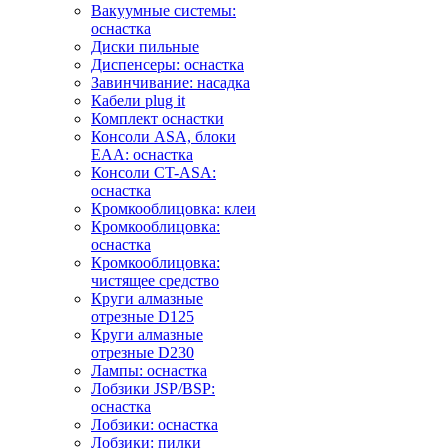
Вакуумные системы:
оснастка
Диски пильные
Диспенсеры: оснастка
Завинчивание: насадка
Кабели plug it
Комплект оснастки
Консоли ASA, блоки
EAA: оснастка
Консоли CT-ASA:
оснастка
Кромкооблицовка: клеи
Кромкооблицовка:
оснастка
Кромкооблицовка:
чистящее средство
Круги алмазные
отрезные D125
Круги алмазные
отрезные D230
Лампы: оснастка
Лобзики JSP/BSP:
оснастка
Лобзики: оснастка
Лобзики: пилки