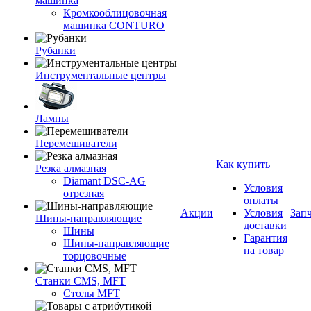
машинка
Кромкооблицовочная
машинка CONTURO
Рубанки
Инструментальные центры
Лампы
Перемешиватели
Как купить
Резка алмазная
Diamant DSC-AG
Условия
отрезная
оплаты
Акции
Условия
Зап
Шины-направляющие
доставки
Шины
Гарантия
Шины-направляющие
на товар
торцовочные
Станки CMS, MFT
Столы MFT