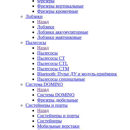
Фрезеры
Фрезеры вертикальные
Фрезеры кромочные
Лобзики
Назад
Лобзики
Лобзики аккумуляторные
Лобзики маятниковые
Пылесосы
Назад
Пылесосы
Пылесосы CT
Пылесосы CTL
Пылесосы CTM
Bluetooth: Пульт ДУ и модуль-приёмник
Пылесосы специальные
Система DOMINO
Назад
Система DOMINO
Фрезеры дюбельные
Систейнеры и порты
Назад
Систейнеры и порты
Систейнеры
Мобильные верстаки