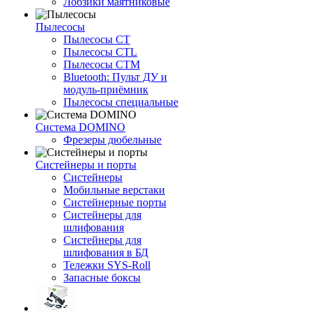
Лобзики маятниковые
Пылесосы
Пылесосы CT
Пылесосы CTL
Пылесосы CTM
Bluetooth: Пульт ДУ и
модуль-приёмник
Пылесосы специальные
Система DOMINO
Фрезеры дюбельные
Систейнеры и порты
Систейнеры
Мобильные верстаки
Систейнерные порты
Систейнеры для
шлифования
Систейнеры для
шлифования в БД
Тележки SYS-Roll
Запасные боксы