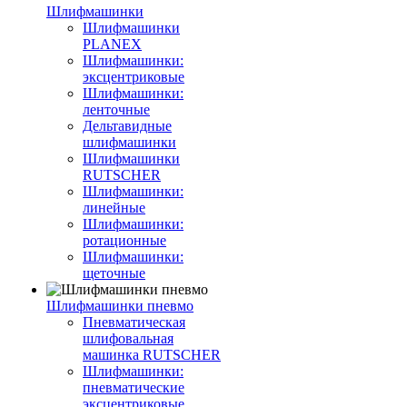
Шлифмашинки
Шлифмашинки
PLANEX
Шлифмашинки:
эксцентриковые
Шлифмашинки:
ленточные
Дельтавидные
шлифмашинки
Шлифмашинки
RUTSCHER
Шлифмашинки:
линейные
Шлифмашинки:
ротационные
Шлифмашинки:
щеточные
Шлифмашинки пневмо
Пневматическая
шлифовальная
машинка RUTSCHER
Шлифмашинки:
пневматические
эксцентриковые