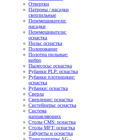
Отвертки
Патроны / насадки
сверлильные
Перемешиватели:
насадки
Перемешиватели:
оснастка
Пилы: оснастка
Полирование
Полотна пильные:
вибро
Пылесосы: оснастка
Рубанки PLP: оснастка
Рубанки плотницкие:
оснастка
Рубанки: оснастка
Сверла
Сверление: оснастка
Систейнеры: оснастка
Система
направляющих
Столы CMS: оснастка
Столы MFT: оснастка
Табуреты и оснастка
Транспортиры AG -