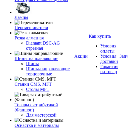
Лампы
Перемешиватели
Как купить
Резка алмазная
Diamant DSC-AG
Условия
отрезная
оплаты
Акции
Условия
Зап
Шины-направляющие
доставки
Шины
Гарантия
Шины-направляющие
на товар
торцовочные
Станки CMS, MFT
Столы MFT
Товары с атрибутикой
(Фаншоп)
Для мастерской
Оснастка и материалы