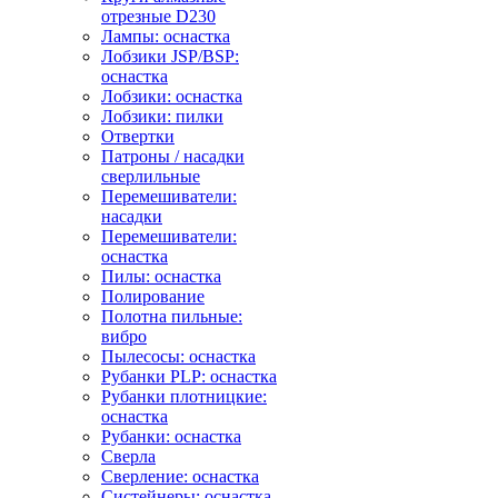
отрезные D230
Лампы: оснастка
Лобзики JSP/BSP:
оснастка
Лобзики: оснастка
Лобзики: пилки
Отвертки
Патроны / насадки
сверлильные
Перемешиватели:
насадки
Перемешиватели:
оснастка
Пилы: оснастка
Полирование
Полотна пильные:
вибро
Пылесосы: оснастка
Рубанки PLP: оснастка
Рубанки плотницкие:
оснастка
Рубанки: оснастка
Сверла
Сверление: оснастка
Систейнеры: оснастка