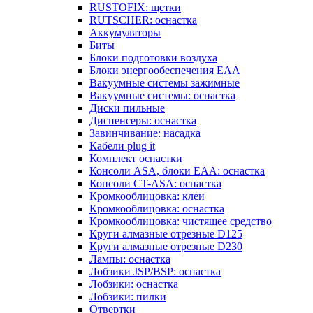
RUSTOFIX: щетки
RUTSCHER: оснастка
Аккумуляторы
Биты
Блоки подготовки воздуха
Блоки энергообеспечения EAA
Вакуумные системы зажимные
Вакуумные системы: оснастка
Диски пильные
Диспенсеры: оснастка
Завинчивание: насадка
Кабели plug it
Комплект оснастки
Консоли ASA, блоки EAA: оснастка
Консоли CT-ASA: оснастка
Кромкооблицовка: клеи
Кромкооблицовка: оснастка
Кромкооблицовка: чистящее средство
Круги алмазные отрезные D125
Круги алмазные отрезные D230
Лампы: оснастка
Лобзики JSP/BSP: оснастка
Лобзики: оснастка
Лобзики: пилки
Отвертки