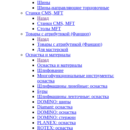
Шины
Шины-направляющие торцовочные
Станки CMS, MFT
Назад
Станки CMS, MFT
Столы MFT
Товары с атрибутикой (Фаншоп)
Назад
Товары с атрибутикой (Фаншоп)
Для мастерской
Оснастка и материалы
Назад
Оснастка и материалы
Шлифование
Многофункциональные инструменты:
оснастка
Шлифмашины линейные: оснастка
Буры
Шлифмашины ленточные: оснастка
DOMINO: шипы
Diamant: оснастка
DOMINO: оснастка
DOMINO: стержни
PLANEX: оснастка
ROTEX: оснастка