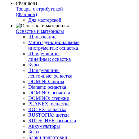
Товары с атрибутикой
(Фаншоп)
Для мастерской
Оснастка и материалы
Шлифование
Многофункциональные
инструменты: оснастка
Шлифмашины
линейные: оснастка
Буры
Шлифмашины
ленточные: оснастка
DOMINO: шипы
Diamant: оснастка
DOMINO: оснастка
DOMINO: стержни
PLANEX: оснастка
ROTEX: оснастка
RUSTOFIX: щетки
RUTSCHER: оснастка
Аккумуляторы
Биты
Блоки подготовки