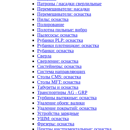
Патроны / насадки сверлильные
Перемешиватели: насадки
Перемешиватели: оснастка
Пилы: оснастка
Полирование
Полотна пильные: вибро
Пылесосы: оснастка
Рубанки PLP: оснастка
Рубанки плотницкие: оснастка
Рубанки: оснастка
Сверла
Сверление: оснастка
Систейнеры: оснастка
Система направляющих
Столы CMS: оснастка
Столы MFT: оснастка
Табуреты и оснастка
Транспортиры AG - GRP
Турбины вытяжные: оснастка
Удаление обоев: валики
Удаление покрытий: оснастка
Устройства зарядные
УШМ: оснастка
Фрезеры: оснастка
Центры инструментальные: оснастка