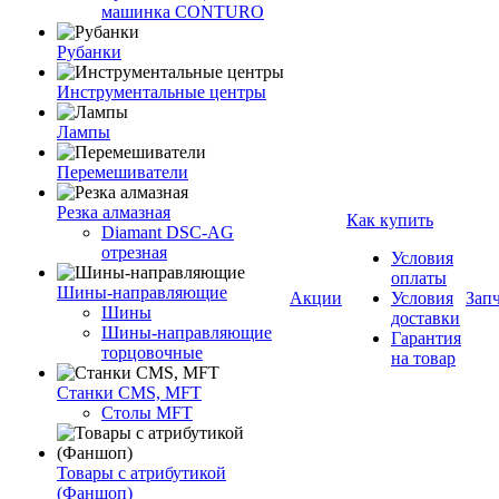
машинка CONTURO
Рубанки
Инструментальные центры
Лампы
Перемешиватели
Резка алмазная
Как купить
Diamant DSC-AG
отрезная
Условия
оплаты
Шины-направляющие
Акции
Условия
Зап
Шины
доставки
Шины-направляющие
Гарантия
торцовочные
на товар
Станки CMS, MFT
Столы MFT
Товары с атрибутикой
(Фаншоп)