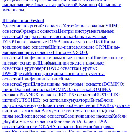
направляющие
Товары с атрибутикой (Фаншоп)
Оснастка и
материалы
-
Шлифование Festool
Удаление покрытий: оснастка
Устройства зарядные
УШМ:
оснастка
Фрезеры: оснастка
Центры инструментальные:
оснастка
Центры рабочие: оснастка
Чашки алмазные
D130
Чашки алмазные D150
Чашки алмазные D80
Шины
торцовочные: оснастка
Шины-направляющие GRP
Шины-
направляющие: оснастка
Шипорез VS 600:
оснастка
Шлифмашинки алмазные: оснастка
Шлифмашинки
пневмо: оснастка
Шлифмашинки эксцентриковые:
оснастка
Шуруповерт DWC: оснастка
Шурупы:
DWC
Фрезы
Многофункциональные инструменты:
оснастка
Шлифмашины линейные:
оснастка
Буры
Шлифмашины ленточные: оснастка
DOMINO:
шипы
Diamant: оснастка
DOMINO: оснастка
DOMINO:
стержни
PLANEX: оснастка
ROTEX: оснастка
RUSTOFIX:
щетки
RUTSCHER: оснастка
Аккумуляторы
Биты
Блоки
подготовки воздуха
Блоки энергообеспечения EAA
Вакуумные
системы зажимные
Вакуумные системы: оснастка
Диски
пильные
Диспенсеры: оснастка
Завинчивание: насадка
Кабели
plug it
Комплект оснастки
Консоли ASA, блоки EAA:
оснастка
Консоли CT-ASA: оснастка
Кромкооблицовка:
клеи
Кромкооблицовка: оснастка
Кромкооблицовка: чистящее