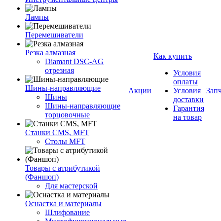
Лампы
Перемешиватели
Резка алмазная
Как купить
Diamant DSC-AG
отрезная
Условия
оплаты
Шины-направляющие
Акции
Условия
Зап
Шины
доставки
Шины-направляющие
Гарантия
торцовочные
на товар
Станки CMS, MFT
Столы MFT
Товары с атрибутикой
(Фаншоп)
Для мастерской
Оснастка и материалы
Шлифование