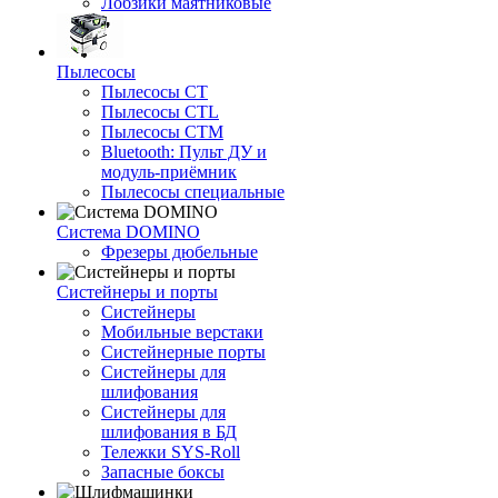
Лобзики маятниковые
Пылесосы
Пылесосы CT
Пылесосы CTL
Пылесосы CTM
Bluetooth: Пульт ДУ и
модуль-приёмник
Пылесосы специальные
Система DOMINO
Фрезеры дюбельные
Систейнеры и порты
Систейнеры
Мобильные верстаки
Систейнерные порты
Систейнеры для
шлифования
Систейнеры для
шлифования в БД
Тележки SYS-Roll
Запасные боксы