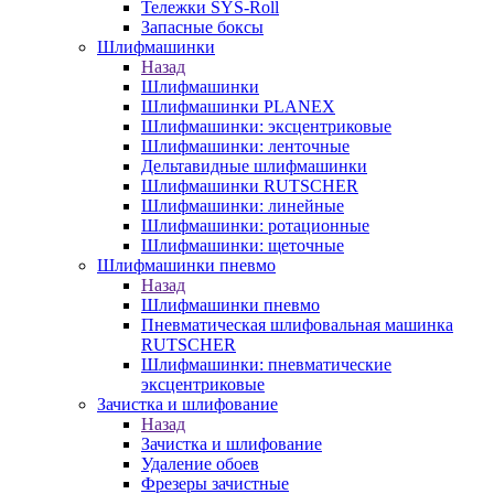
Тележки SYS-Roll
Запасные боксы
Шлифмашинки
Назад
Шлифмашинки
Шлифмашинки PLANEX
Шлифмашинки: эксцентриковые
Шлифмашинки: ленточные
Дельтавидные шлифмашинки
Шлифмашинки RUTSCHER
Шлифмашинки: линейные
Шлифмашинки: ротационные
Шлифмашинки: щеточные
Шлифмашинки пневмо
Назад
Шлифмашинки пневмо
Пневматическая шлифовальная машинка
RUTSCHER
Шлифмашинки: пневматические
эксцентриковые
Зачистка и шлифование
Назад
Зачистка и шлифование
Удаление обоев
Фрезеры зачистные