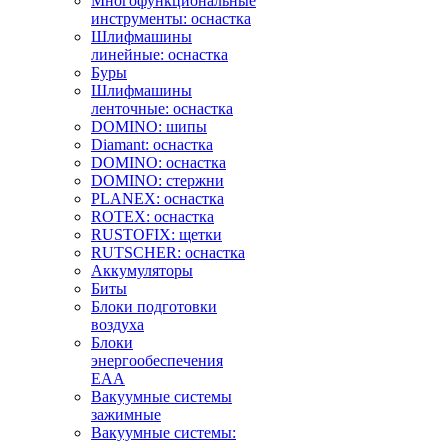
Многофункциональные
инструменты: оснастка
Шлифмашины
линейные: оснастка
Буры
Шлифмашины
ленточные: оснастка
DOMINO: шипы
Diamant: оснастка
DOMINO: оснастка
DOMINO: стержни
PLANEX: оснастка
ROTEX: оснастка
RUSTOFIX: щетки
RUTSCHER: оснастка
Аккумуляторы
Биты
Блоки подготовки
воздуха
Блоки
энергообеспечения
EAA
Вакуумные системы
зажимные
Вакуумные системы: