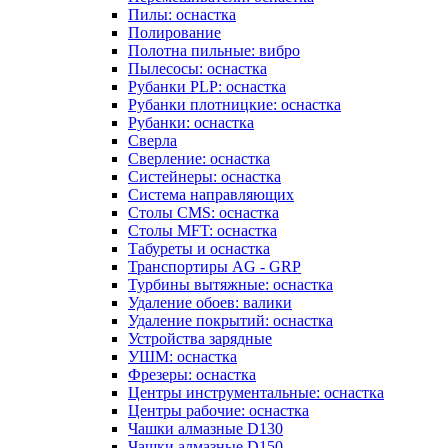
Пилы: оснастка
Полирование
Полотна пильные: вибро
Пылесосы: оснастка
Рубанки PLP: оснастка
Рубанки плотницкие: оснастка
Рубанки: оснастка
Сверла
Сверление: оснастка
Систейнеры: оснастка
Система направляющих
Столы CMS: оснастка
Столы MFT: оснастка
Табуреты и оснастка
Транспортиры AG - GRP
Турбины вытяжные: оснастка
Удаление обоев: валики
Удаление покрытий: оснастка
Устройства зарядные
УШМ: оснастка
Фрезеры: оснастка
Центры инструментальные: оснастка
Центры рабочие: оснастка
Чашки алмазные D130
Чашки алмазные D150