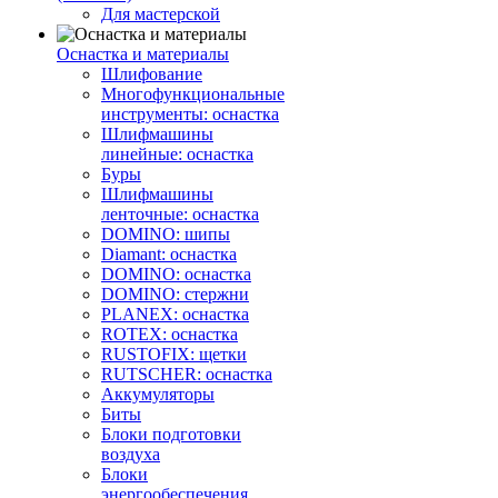
Для мастерской
Оснастка и материалы
Шлифование
Многофункциональные
инструменты: оснастка
Шлифмашины
линейные: оснастка
Буры
Шлифмашины
ленточные: оснастка
DOMINO: шипы
Diamant: оснастка
DOMINO: оснастка
DOMINO: стержни
PLANEX: оснастка
ROTEX: оснастка
RUSTOFIX: щетки
RUTSCHER: оснастка
Аккумуляторы
Биты
Блоки подготовки
воздуха
Блоки
энергообеспечения