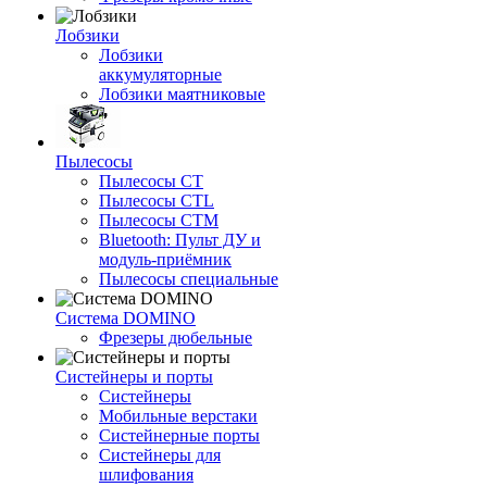
Лобзики
Лобзики
аккумуляторные
Лобзики маятниковые
Пылесосы
Пылесосы CT
Пылесосы CTL
Пылесосы CTM
Bluetooth: Пульт ДУ и
модуль-приёмник
Пылесосы специальные
Система DOMINO
Фрезеры дюбельные
Систейнеры и порты
Систейнеры
Мобильные верстаки
Систейнерные порты
Систейнеры для
шлифования