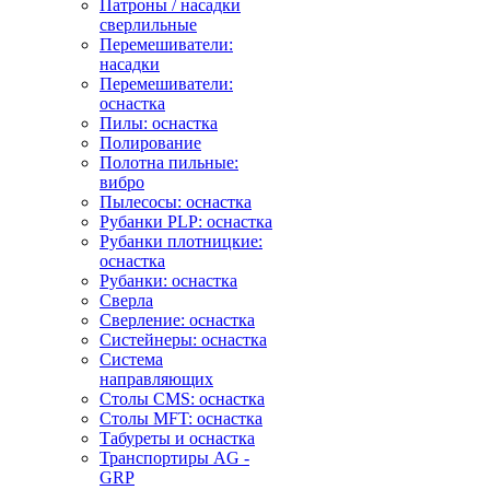
Патроны / насадки
сверлильные
Перемешиватели:
насадки
Перемешиватели:
оснастка
Пилы: оснастка
Полирование
Полотна пильные:
вибро
Пылесосы: оснастка
Рубанки PLP: оснастка
Рубанки плотницкие:
оснастка
Рубанки: оснастка
Сверла
Сверление: оснастка
Систейнеры: оснастка
Система
направляющих
Столы CMS: оснастка
Столы MFT: оснастка
Табуреты и оснастка
Транспортиры AG -
GRP