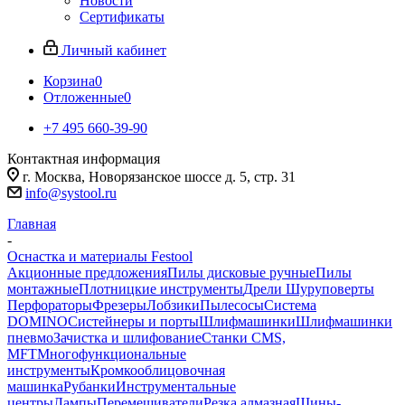
Новости
Сертификаты
Личный кабинет
Корзина
0
Отложенные
0
+7 495 660-39-90
Контактная информация
г. Москва, Новорязанское шоссе д. 5, стр. 31
info@systool.ru
Главная
-
Оснастка и материалы Festool
Акционные предложения
Пилы дисковые ручные
Пилы
монтажные
Плотницкие инструменты
Дрели Шуруповерты
Перфораторы
Фрезеры
Лобзики
Пылесосы
Система
DOMINO
Систейнеры и порты
Шлифмашинки
Шлифмашинки
пневмо
Зачистка и шлифование
Станки CMS,
MFT
Многофункциональные
инструменты
Кромкооблицовочная
машинка
Рубанки
Инструментальные
центры
Лампы
Перемешиватели
Резка алмазная
Шины-