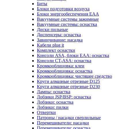
Биты
Блоки подготовки воздуха
Блоки энергообеспечения EAA
Вакуумные системы зажимные
Вакуумные системы: оснастка
Диски пильные
Диспенсеры: оснастка
Завинчивание: насадка
Кабели plug it
Комплект оснастки
Консоли ASA, блоки EAA: оснастка
Консоли CT-ASA: оснастка
Кромкооблицовка: клеи
Кромкооблицовка: оснастка
Кромкооблицовка: чистящее средство
Круги алмазные отрезные D125
Круги алмазные отрезные D230
Лампы: оснастка
Лобзики JSP/BSP: оснастка
Лобзики: оснастка
Лобзики: пилки
Отвертки
Патроны / насадки сверлильные
Перемешиватели: насадки
Перемешиватели: оснастка