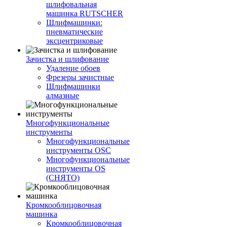
шлифовальная
машинка RUTSCHER
Шлифмашинки:
пневматические
эксцентриковые
Зачистка и шлифование
Удаление обоев
Фрезеры зачистные
Шлифмашинки
алмазные
Многофункциональные
инструменты
Многофункциональные
инструменты OSC
Многофункциональные
инструменты OS
(СНЯТО)
Кромкооблицовочная
машинка
Кромкооблицовочная