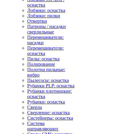
оснастка
Лобзики: оснастка
Лобзики: пилки
Отвертки
Патроны / насадки
сверлильные
Перемешиватели:
насадки
Перемешиватели:
оснастка
Пилы: оснастка
Полирование
Полотна пильные:
вибро
Пылесосы: оснастка
Рубанки PLP: оснастка
Рубанки плотницкие:
оснастка
Рубанки: оснастка
Сверла
Сверление: оснастка
Систейнеры: оснастка
Система
направляющих