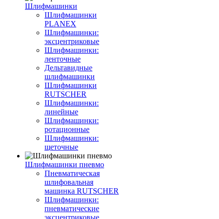
Шлифмашинки
Шлифмашинки
PLANEX
Шлифмашинки:
эксцентриковые
Шлифмашинки:
ленточные
Дельтавидные
шлифмашинки
Шлифмашинки
RUTSCHER
Шлифмашинки:
линейные
Шлифмашинки:
ротационные
Шлифмашинки:
щеточные
Шлифмашинки пневмо
Пневматическая
шлифовальная
машинка RUTSCHER
Шлифмашинки:
пневматические
эксцентриковые