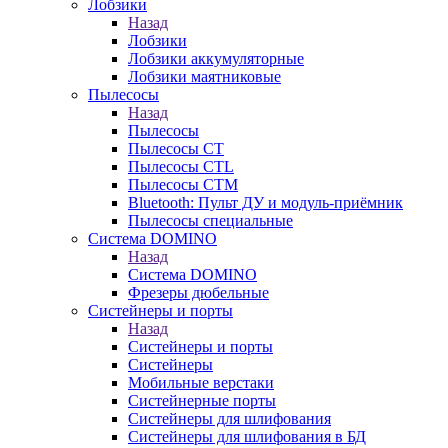
Лобзики
Назад
Лобзики
Лобзики аккумуляторные
Лобзики маятниковые
Пылесосы
Назад
Пылесосы
Пылесосы CT
Пылесосы CTL
Пылесосы CTM
Bluetooth: Пульт ДУ и модуль-приёмник
Пылесосы специальные
Система DOMINO
Назад
Система DOMINO
Фрезеры дюбельные
Систейнеры и порты
Назад
Систейнеры и порты
Систейнеры
Мобильные верстаки
Систейнерные порты
Систейнеры для шлифования
Систейнеры для шлифования в БД