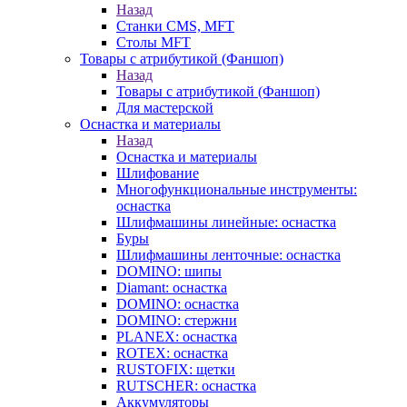
Назад
Станки CMS, MFT
Столы MFT
Товары с атрибутикой (Фаншоп)
Назад
Товары с атрибутикой (Фаншоп)
Для мастерской
Оснастка и материалы
Назад
Оснастка и материалы
Шлифование
Многофункциональные инструменты:
оснастка
Шлифмашины линейные: оснастка
Буры
Шлифмашины ленточные: оснастка
DOMINO: шипы
Diamant: оснастка
DOMINO: оснастка
DOMINO: стержни
PLANEX: оснастка
ROTEX: оснастка
RUSTOFIX: щетки
RUTSCHER: оснастка
Аккумуляторы