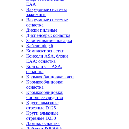
EAA
Вакуумные системы
зажимные
Вакуумные системы:
оснастка
Диски пильные
Диспенсеры: оснастка
Завинчивание: насадка
Кабели plug it
Комплект оснастки
Консоли ASA, блоки
EAA: оснастка
Консоли CT-ASA:
оснастка
Кромкооблицовка: клеи
Кромкооблицовка:
оснастка
Кромкооблицовка:
чистящее средство
Круги алмазные
отрезные D125
Круги алмазные
отрезные D230
Лампы: оснастка
Лобзики JSP/BSP: