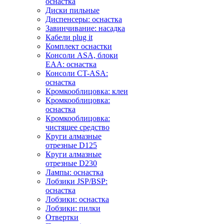
оснастка
Диски пильные
Диспенсеры: оснастка
Завинчивание: насадка
Кабели plug it
Комплект оснастки
Консоли ASA, блоки
EAA: оснастка
Консоли CT-ASA:
оснастка
Кромкооблицовка: клеи
Кромкооблицовка:
оснастка
Кромкооблицовка:
чистящее средство
Круги алмазные
отрезные D125
Круги алмазные
отрезные D230
Лампы: оснастка
Лобзики JSP/BSP:
оснастка
Лобзики: оснастка
Лобзики: пилки
Отвертки