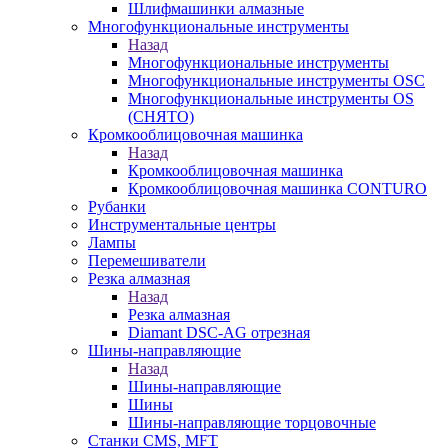
Шлифмашинки алмазные
Многофункциональные инструменты
Назад
Многофункциональные инструменты
Многофункциональные инструменты OSC
Многофункциональные инструменты OS
(СНЯТО)
Кромкооблицовочная машинка
Назад
Кромкооблицовочная машинка
Кромкооблицовочная машинка CONTURO
Рубанки
Инструментальные центры
Лампы
Перемешиватели
Резка алмазная
Назад
Резка алмазная
Diamant DSC-AG отрезная
Шины-направляющие
Назад
Шины-направляющие
Шины
Шины-направляющие торцовочные
Станки CMS, MFT