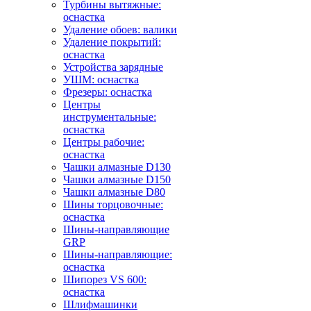
Турбины вытяжные:
оснастка
Удаление обоев: валики
Удаление покрытий:
оснастка
Устройства зарядные
УШМ: оснастка
Фрезеры: оснастка
Центры
инструментальные:
оснастка
Центры рабочие:
оснастка
Чашки алмазные D130
Чашки алмазные D150
Чашки алмазные D80
Шины торцовочные:
оснастка
Шины-направляющие
GRP
Шины-направляющие:
оснастка
Шипорез VS 600:
оснастка
Шлифмашинки