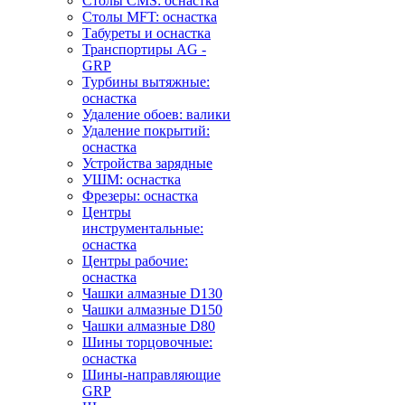
Столы CMS: оснастка
Столы MFT: оснастка
Табуреты и оснастка
Транспортиры AG -
GRP
Турбины вытяжные:
оснастка
Удаление обоев: валики
Удаление покрытий:
оснастка
Устройства зарядные
УШМ: оснастка
Фрезеры: оснастка
Центры
инструментальные:
оснастка
Центры рабочие:
оснастка
Чашки алмазные D130
Чашки алмазные D150
Чашки алмазные D80
Шины торцовочные:
оснастка
Шины-направляющие
GRP