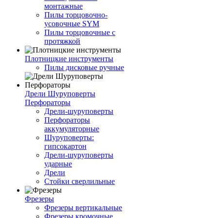
монтажные
Пилы торцовочно-
усовочные SYM
Пилы торцовочные с
протяжкой
Плотницкие инструменты
Пилы дисковые ручные
Дрели Шуруповерты
Перфораторы
Дрели-шуруповерты
Перфораторы
аккумуляторные
Шуруповерты:
гипсокартон
Дрели-шуруповерты
ударные
Дрели
Стойки сверлильные
Фрезеры
Фрезеры вертикальные
Фрезеры кромочные