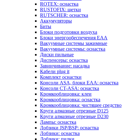
ROTEX: оснастка
RUSTOFIX: щетки
RUTSCHER: оснастка
Аккумуляторы
Биты
Блоки подготовки воздуха
Блоки энергообеспечения EAA
Вакуумные системы зажимные
Вакуумные системы: оснастка
Диски пильные
Диспенсеры: оснастка
Завинчивание: насадка
Кабели plug it
Комплект оснастки
Консоли ASA, блоки EAA: оснастка
Консоли CT-ASA: оснастка
Кромкооблицовка: клеи
Кромкооблицовка: оснастка
Кромкооблицовка: чистящее средство
Круги алмазные отрезные D125
Круги алмазные отрезные D230
Лампы: оснастка
Лобзики JSP/BSP: оснастка
Лобзики: оснастка
Лобзики: пилки