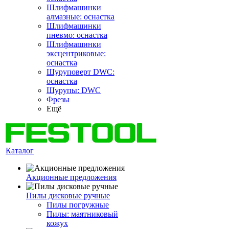
Шлифмашинки
алмазные: оснастка
Шлифмашинки
пневмо: оснастка
Шлифмашинки
эксцентриковые:
оснастка
Шуруповерт DWC:
оснастка
Шурупы: DWC
Фрезы
Ещё
Каталог
Акционные предложения
Пилы дисковые ручные
Пилы погружные
Пилы: маятниковый
кожух