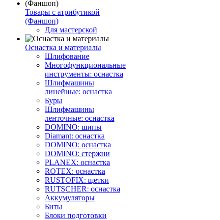
Товары с атрибутикой
(Фаншоп)
Для мастерской
Оснастка и материалы
Шлифование
Многофункциональные
инструменты: оснастка
Шлифмашины
линейные: оснастка
Буры
Шлифмашины
ленточные: оснастка
DOMINO: шипы
Diamant: оснастка
DOMINO: оснастка
DOMINO: стержни
PLANEX: оснастка
ROTEX: оснастка
RUSTOFIX: щетки
RUTSCHER: оснастка
Аккумуляторы
Биты
Блоки подготовки