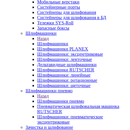
Мобильные верстаки
Систейнерные порты
Систейнеры для шлифования
Систейнеры для шлифования в БД
Тележки SYS-Roll
Запасные боксы
Шлифмашинки
Назад
Шлифмашинки
Шлифмашинки PLANEX
Шлифмашинки: эксцентриковые
Шлифмашинки: ленточные
Дельтавидные шлифмашинки
Шлифмашинки RUTSCHER
Шлифмашинки: линейные
Шлифмашинки: ротационные
Шлифмашинки: щеточные
Шлифмашинки пневмо
Назад
Шлифмашинки пневмо
Пневматическая шлифовальная машинка
RUTSCHER
Шлифмашинки: пневматические
эксцентриковые
Зачистка и шлифование