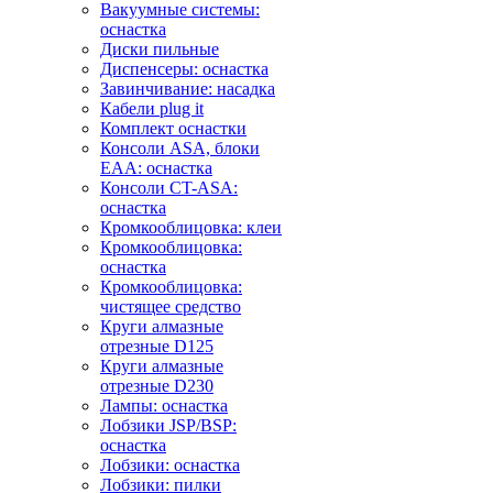
Вакуумные системы:
оснастка
Диски пильные
Диспенсеры: оснастка
Завинчивание: насадка
Кабели plug it
Комплект оснастки
Консоли ASA, блоки
EAA: оснастка
Консоли CT-ASA:
оснастка
Кромкооблицовка: клеи
Кромкооблицовка:
оснастка
Кромкооблицовка:
чистящее средство
Круги алмазные
отрезные D125
Круги алмазные
отрезные D230
Лампы: оснастка
Лобзики JSP/BSP:
оснастка
Лобзики: оснастка
Лобзики: пилки