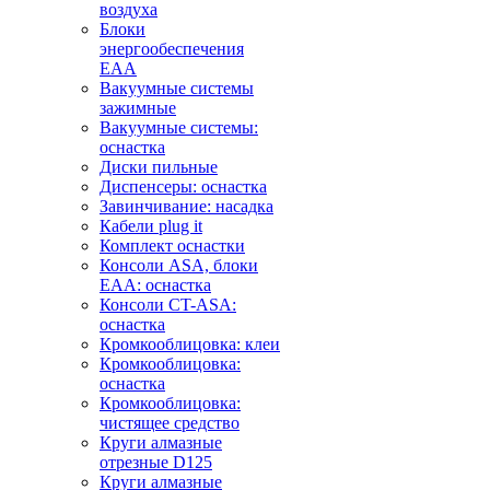
воздуха
Блоки
энергообеспечения
EAA
Вакуумные системы
зажимные
Вакуумные системы:
оснастка
Диски пильные
Диспенсеры: оснастка
Завинчивание: насадка
Кабели plug it
Комплект оснастки
Консоли ASA, блоки
EAA: оснастка
Консоли CT-ASA:
оснастка
Кромкооблицовка: клеи
Кромкооблицовка:
оснастка
Кромкооблицовка:
чистящее средство
Круги алмазные
отрезные D125
Круги алмазные