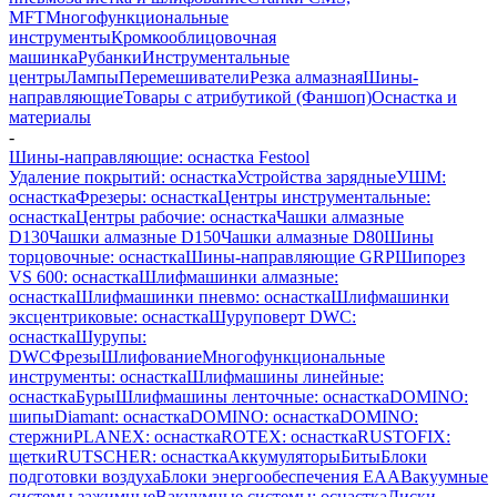
MFT
Многофункциональные
инструменты
Кромкооблицовочная
машинка
Рубанки
Инструментальные
центры
Лампы
Перемешиватели
Резка алмазная
Шины-
направляющие
Товары с атрибутикой (Фаншоп)
Оснастка и
материалы
-
Шины-направляющие: оснастка Festool
Удаление покрытий: оснастка
Устройства зарядные
УШМ:
оснастка
Фрезеры: оснастка
Центры инструментальные:
оснастка
Центры рабочие: оснастка
Чашки алмазные
D130
Чашки алмазные D150
Чашки алмазные D80
Шины
торцовочные: оснастка
Шины-направляющие GRP
Шипорез
VS 600: оснастка
Шлифмашинки алмазные:
оснастка
Шлифмашинки пневмо: оснастка
Шлифмашинки
эксцентриковые: оснастка
Шуруповерт DWC:
оснастка
Шурупы:
DWC
Фрезы
Шлифование
Многофункциональные
инструменты: оснастка
Шлифмашины линейные:
оснастка
Буры
Шлифмашины ленточные: оснастка
DOMINO:
шипы
Diamant: оснастка
DOMINO: оснастка
DOMINO:
стержни
PLANEX: оснастка
ROTEX: оснастка
RUSTOFIX:
щетки
RUTSCHER: оснастка
Аккумуляторы
Биты
Блоки
подготовки воздуха
Блоки энергообеспечения EAA
Вакуумные
системы зажимные
Вакуумные системы: оснастка
Диски