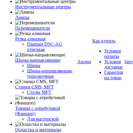
Инструментальные центры
Лампы
Перемешиватели
Резка алмазная
Как купить
Diamant DSC-AG
отрезная
Условия
оплаты
Шины-направляющие
Акции
Условия
Зап
Шины
доставки
Шины-направляющие
Гарантия
торцовочные
на товар
Станки CMS, MFT
Столы MFT
Товары с атрибутикой
(Фаншоп)
Для мастерской
Оснастка и материалы