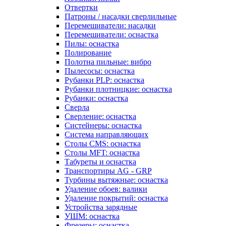
Отвертки
Патроны / насадки сверлильные
Перемешиватели: насадки
Перемешиватели: оснастка
Пилы: оснастка
Полирование
Полотна пильные: вибро
Пылесосы: оснастка
Рубанки PLP: оснастка
Рубанки плотницкие: оснастка
Рубанки: оснастка
Сверла
Сверление: оснастка
Систейнеры: оснастка
Система направляющих
Столы CMS: оснастка
Столы MFT: оснастка
Табуреты и оснастка
Транспортиры AG - GRP
Турбины вытяжные: оснастка
Удаление обоев: валики
Удаление покрытий: оснастка
Устройства зарядные
УШМ: оснастка
Фрезеры: оснастка