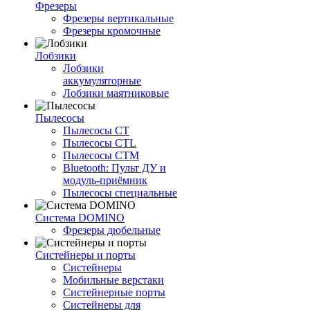
Фрезеры
Фрезеры вертикальные
Фрезеры кромочные
Лобзики
Лобзики
аккумуляторные
Лобзики маятниковые
Пылесосы
Пылесосы CT
Пылесосы CTL
Пылесосы CTM
Bluetooth: Пульт ДУ и
модуль-приёмник
Пылесосы специальные
Система DOMINO
Фрезеры дюбельные
Систейнеры и порты
Систейнеры
Мобильные верстаки
Систейнерные порты
Систейнеры для