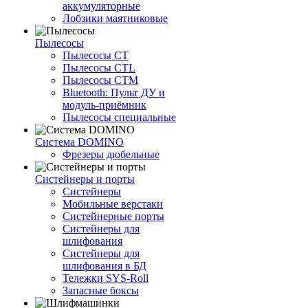
аккумуляторные
Лобзики маятниковые
Пылесосы
Пылесосы CT
Пылесосы CTL
Пылесосы CTM
Bluetooth: Пульт ДУ и
модуль-приёмник
Пылесосы специальные
Система DOMINO
Фрезеры дюбельные
Систейнеры и порты
Систейнеры
Мобильные верстаки
Систейнерные порты
Систейнеры для
шлифования
Систейнеры для
шлифования в БД
Тележки SYS-Roll
Запасные боксы