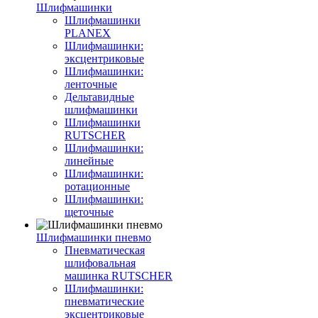
Шлифмашинки
Шлифмашинки
PLANEX
Шлифмашинки:
эксцентриковые
Шлифмашинки:
ленточные
Дельтавидные
шлифмашинки
Шлифмашинки
RUTSCHER
Шлифмашинки:
линейные
Шлифмашинки:
ротационные
Шлифмашинки:
щеточные
Шлифмашинки пневмо
Пневматическая
шлифовальная
машинка RUTSCHER
Шлифмашинки:
пневматические
эксцентриковые