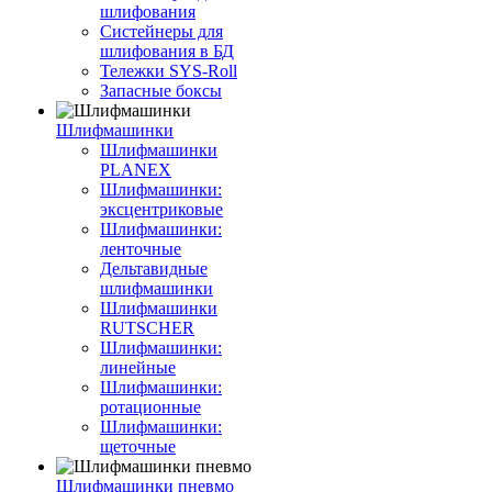
шлифования
Систейнеры для
шлифования в БД
Тележки SYS-Roll
Запасные боксы
Шлифмашинки
Шлифмашинки
PLANEX
Шлифмашинки:
эксцентриковые
Шлифмашинки:
ленточные
Дельтавидные
шлифмашинки
Шлифмашинки
RUTSCHER
Шлифмашинки:
линейные
Шлифмашинки:
ротационные
Шлифмашинки:
щеточные
Шлифмашинки пневмо