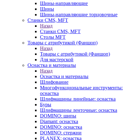
Шины-направляющие
Шины
Шины-направляющие торцовочные
Станки CMS, MFT
Назад
Станки CMS, MFT
Столы MFT
Товары с атрибутикой (Фаншоп)
Назад
Товары с атрибутикой (Фаншоп)
Для мастерской
Оснастка и материалы
Назад
Оснастка и материалы
Шлифование
Многофункциональные инструменты:
оснастка
Шлифмашины линейные: оснастка
Буры
Шлифмашины ленточные: оснастка
DOMINO: шипы
Diamant: оснастка
DOMINO: оснастка
DOMINO: стержни
PLANEX: оснастка