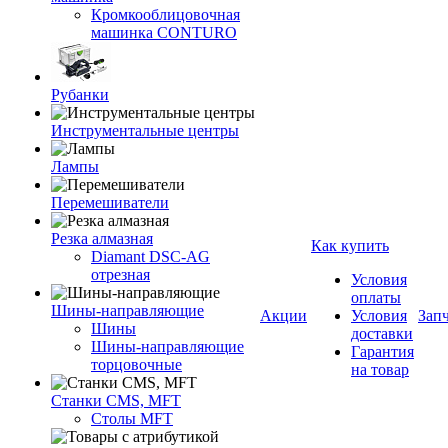
Кромкооблицовочная
машинка CONTURO
Рубанки
Инструментальные центры
Лампы
Перемешиватели
Резка алмазная
Как купить
Diamant DSC-AG
отрезная
Условия
оплаты
Шины-направляющие
Акции
Условия
Зап
Шины
доставки
Шины-направляющие
Гарантия
торцовочные
на товар
Станки CMS, MFT
Столы MFT