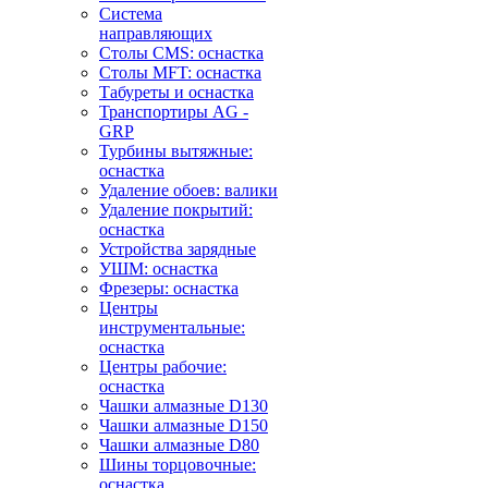
Система
направляющих
Столы CMS: оснастка
Столы MFT: оснастка
Табуреты и оснастка
Транспортиры AG -
GRP
Турбины вытяжные:
оснастка
Удаление обоев: валики
Удаление покрытий:
оснастка
Устройства зарядные
УШМ: оснастка
Фрезеры: оснастка
Центры
инструментальные:
оснастка
Центры рабочие:
оснастка
Чашки алмазные D130
Чашки алмазные D150
Чашки алмазные D80
Шины торцовочные:
оснастка