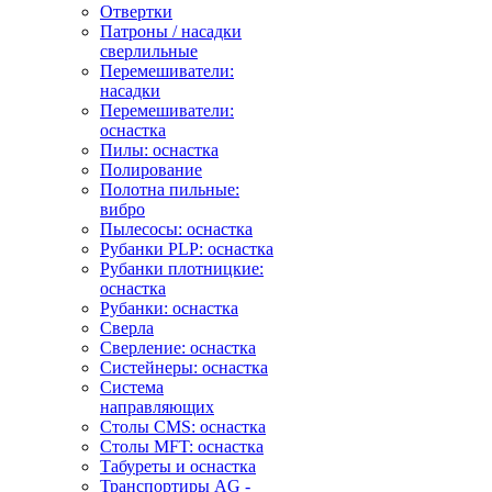
Отвертки
Патроны / насадки
сверлильные
Перемешиватели:
насадки
Перемешиватели:
оснастка
Пилы: оснастка
Полирование
Полотна пильные:
вибро
Пылесосы: оснастка
Рубанки PLP: оснастка
Рубанки плотницкие:
оснастка
Рубанки: оснастка
Сверла
Сверление: оснастка
Систейнеры: оснастка
Система
направляющих
Столы CMS: оснастка
Столы MFT: оснастка
Табуреты и оснастка
Транспортиры AG -