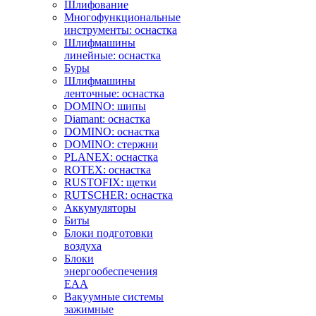
Шлифование
Многофункциональные
инструменты: оснастка
Шлифмашины
линейные: оснастка
Буры
Шлифмашины
ленточные: оснастка
DOMINO: шипы
Diamant: оснастка
DOMINO: оснастка
DOMINO: стержни
PLANEX: оснастка
ROTEX: оснастка
RUSTOFIX: щетки
RUTSCHER: оснастка
Аккумуляторы
Биты
Блоки подготовки
воздуха
Блоки
энергообеспечения
EAA
Вакуумные системы
зажимные