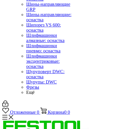
Шины-направляющие
GRP
Шины-направляющие:
оснастка
Шипорез VS 600:
оснастка
Шлифмашинки
алмазные: оснастка
Шлифмашинки
пневмо: оснастка
Шлифмашинки
эксцентриковые:
оснастка
Шуруповерт DWC:
оснастка
Шурупы: DWC
Фрезы
Ещё
Отложенные
0
Корзина
0
0