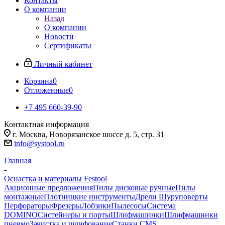
Контакты
О компании
Назад
О компании
Новости
Сертификаты
Личный кабинет
Корзина
0
Отложенные
0
+7 495 660-39-90
Контактная информация
г. Москва, Новорязанское шоссе д. 5, стр. 31
info@systool.ru
Главная
-
Оснастка и материалы Festool
Акционные предложения
Пилы дисковые ручные
Пилы
монтажные
Плотницкие инструменты
Дрели Шуруповерты
Перфораторы
Фрезеры
Лобзики
Пылесосы
Система
DOMINO
Систейнеры и порты
Шлифмашинки
Шлифмашинки
пневмо
Зачистка и шлифование
Станки CMS,