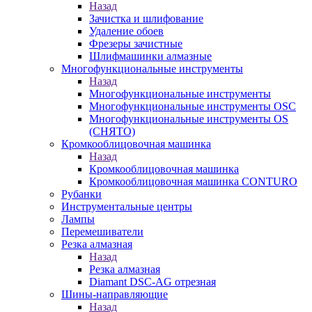
Назад
Зачистка и шлифование
Удаление обоев
Фрезеры зачистные
Шлифмашинки алмазные
Многофункциональные инструменты
Назад
Многофункциональные инструменты
Многофункциональные инструменты OSC
Многофункциональные инструменты OS
(СНЯТО)
Кромкооблицовочная машинка
Назад
Кромкооблицовочная машинка
Кромкооблицовочная машинка CONTURO
Рубанки
Инструментальные центры
Лампы
Перемешиватели
Резка алмазная
Назад
Резка алмазная
Diamant DSC-AG отрезная
Шины-направляющие
Назад