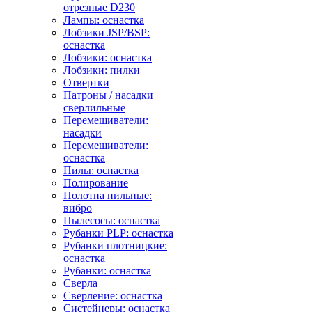
отрезные D230
Лампы: оснастка
Лобзики JSP/BSP:
оснастка
Лобзики: оснастка
Лобзики: пилки
Отвертки
Патроны / насадки
сверлильные
Перемешиватели:
насадки
Перемешиватели:
оснастка
Пилы: оснастка
Полирование
Полотна пильные:
вибро
Пылесосы: оснастка
Рубанки PLP: оснастка
Рубанки плотницкие:
оснастка
Рубанки: оснастка
Сверла
Сверление: оснастка
Систейнеры: оснастка