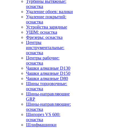
Турбины вытяжные:
оснастка
Удаление обоев: валики
Удаление покрытий:
оснастка
Устройства зарядные
УШМ: оснастка
Фрезеры: оснастка
Центры
инструментальные:
оснастка
Центры рабочие:
оснастка
Чашки алмазные D130
Чашки алмазные D150
Чашки алмазные D80
Шины торцовочные:
оснастка
Шины-направляющие
GRP
Шины-направляющие:
оснастка
Шипорез VS 600:
оснастка
Шлифмашинки