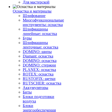
Для мастерской
Оснастка и материалы
Шлифование
Многофункциональные
инструменты: оснастка
Шлифмашины
линейные: оснастка
Буры
Шлифмашины
ленточные: оснастка
DOMINO: шипы
Diamant: оснастка
DOMINO: оснастка
DOMINO: стержни
PLANEX: оснастка
ROTEX: оснастка
RUSTOFIX: щетки
RUTSCHER: оснастка
Аккумуляторы
Биты
Блоки подготовки
воздуха
Блоки
энергообеспечения