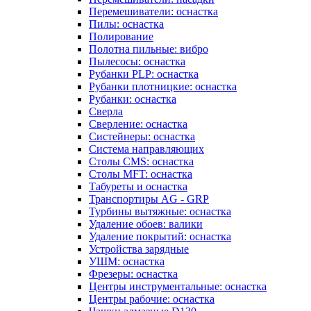
Перемешиватели: оснастка
Пилы: оснастка
Полирование
Полотна пильные: вибро
Пылесосы: оснастка
Рубанки PLP: оснастка
Рубанки плотницкие: оснастка
Рубанки: оснастка
Сверла
Сверление: оснастка
Систейнеры: оснастка
Система направляющих
Столы CMS: оснастка
Столы MFT: оснастка
Табуреты и оснастка
Транспортиры AG - GRP
Турбины вытяжные: оснастка
Удаление обоев: валики
Удаление покрытий: оснастка
Устройства зарядные
УШМ: оснастка
Фрезеры: оснастка
Центры инструментальные: оснастка
Центры рабочие: оснастка