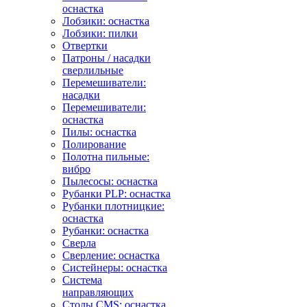
оснастка
Лобзики: оснастка
Лобзики: пилки
Отвертки
Патроны / насадки
сверлильные
Перемешиватели:
насадки
Перемешиватели:
оснастка
Пилы: оснастка
Полирование
Полотна пильные:
вибро
Пылесосы: оснастка
Рубанки PLP: оснастка
Рубанки плотницкие:
оснастка
Рубанки: оснастка
Сверла
Сверление: оснастка
Систейнеры: оснастка
Система
направляющих
Столы CMS: оснастка