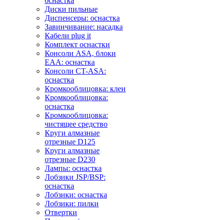
оснастка
Диски пильные
Диспенсеры: оснастка
Завинчивание: насадка
Кабели plug it
Комплект оснастки
Консоли ASA, блоки
EAA: оснастка
Консоли CT-ASA:
оснастка
Кромкооблицовка: клеи
Кромкооблицовка:
оснастка
Кромкооблицовка:
чистящее средство
Круги алмазные
отрезные D125
Круги алмазные
отрезные D230
Лампы: оснастка
Лобзики JSP/BSP:
оснастка
Лобзики: оснастка
Лобзики: пилки
Отвертки