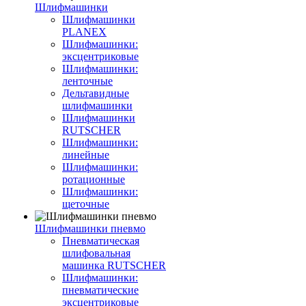
Шлифмашинки
Шлифмашинки
PLANEX
Шлифмашинки:
эксцентриковые
Шлифмашинки:
ленточные
Дельтавидные
шлифмашинки
Шлифмашинки
RUTSCHER
Шлифмашинки:
линейные
Шлифмашинки:
ротационные
Шлифмашинки:
щеточные
Шлифмашинки пневмо
Пневматическая
шлифовальная
машинка RUTSCHER
Шлифмашинки:
пневматические
эксцентриковые