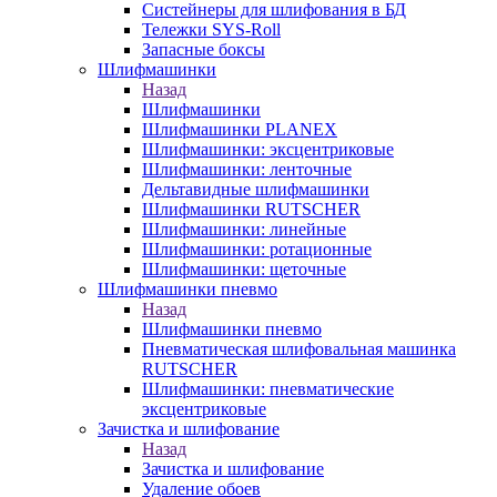
Систейнеры для шлифования в БД
Тележки SYS-Roll
Запасные боксы
Шлифмашинки
Назад
Шлифмашинки
Шлифмашинки PLANEX
Шлифмашинки: эксцентриковые
Шлифмашинки: ленточные
Дельтавидные шлифмашинки
Шлифмашинки RUTSCHER
Шлифмашинки: линейные
Шлифмашинки: ротационные
Шлифмашинки: щеточные
Шлифмашинки пневмо
Назад
Шлифмашинки пневмо
Пневматическая шлифовальная машинка
RUTSCHER
Шлифмашинки: пневматические
эксцентриковые
Зачистка и шлифование
Назад
Зачистка и шлифование
Удаление обоев