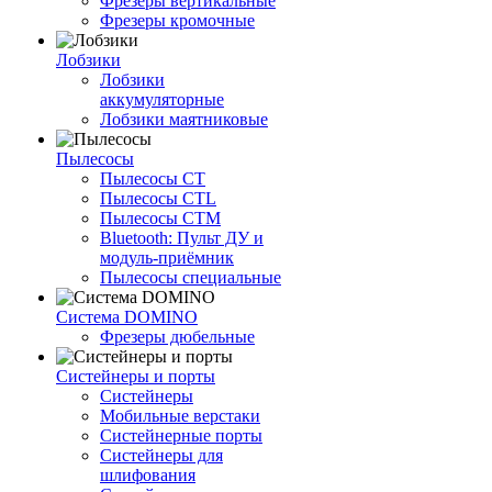
Фрезеры вертикальные
Фрезеры кромочные
Лобзики
Лобзики
аккумуляторные
Лобзики маятниковые
Пылесосы
Пылесосы CT
Пылесосы CTL
Пылесосы CTM
Bluetooth: Пульт ДУ и
модуль-приёмник
Пылесосы специальные
Система DOMINO
Фрезеры дюбельные
Систейнеры и порты
Систейнеры
Мобильные верстаки
Систейнерные порты
Систейнеры для
шлифования