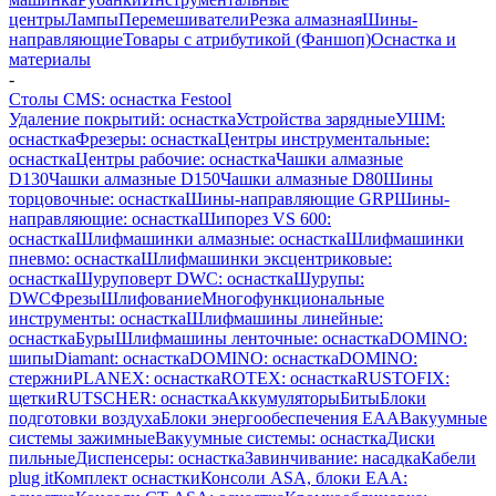
центры
Лампы
Перемешиватели
Резка алмазная
Шины-
направляющие
Товары с атрибутикой (Фаншоп)
Оснастка и
материалы
-
Столы CMS: оснастка Festool
Удаление покрытий: оснастка
Устройства зарядные
УШМ:
оснастка
Фрезеры: оснастка
Центры инструментальные:
оснастка
Центры рабочие: оснастка
Чашки алмазные
D130
Чашки алмазные D150
Чашки алмазные D80
Шины
торцовочные: оснастка
Шины-направляющие GRP
Шины-
направляющие: оснастка
Шипорез VS 600:
оснастка
Шлифмашинки алмазные: оснастка
Шлифмашинки
пневмо: оснастка
Шлифмашинки эксцентриковые:
оснастка
Шуруповерт DWC: оснастка
Шурупы:
DWC
Фрезы
Шлифование
Многофункциональные
инструменты: оснастка
Шлифмашины линейные:
оснастка
Буры
Шлифмашины ленточные: оснастка
DOMINO:
шипы
Diamant: оснастка
DOMINO: оснастка
DOMINO:
стержни
PLANEX: оснастка
ROTEX: оснастка
RUSTOFIX:
щетки
RUTSCHER: оснастка
Аккумуляторы
Биты
Блоки
подготовки воздуха
Блоки энергообеспечения EAA
Вакуумные
системы зажимные
Вакуумные системы: оснастка
Диски
пильные
Диспенсеры: оснастка
Завинчивание: насадка
Кабели
plug it
Комплект оснастки
Консоли ASA, блоки EAA: