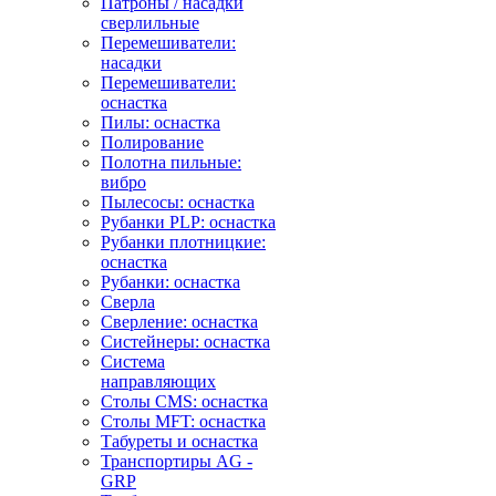
Патроны / насадки
сверлильные
Перемешиватели:
насадки
Перемешиватели:
оснастка
Пилы: оснастка
Полирование
Полотна пильные:
вибро
Пылесосы: оснастка
Рубанки PLP: оснастка
Рубанки плотницкие:
оснастка
Рубанки: оснастка
Сверла
Сверление: оснастка
Систейнеры: оснастка
Система
направляющих
Столы CMS: оснастка
Столы MFT: оснастка
Табуреты и оснастка
Транспортиры AG -
GRP