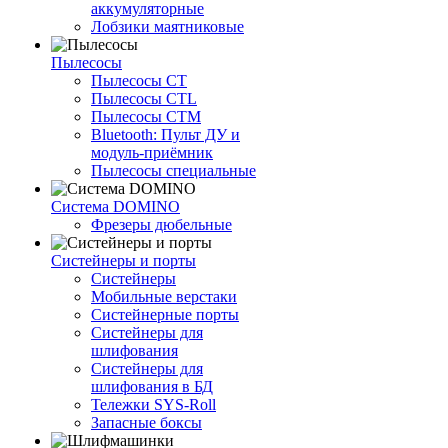
аккумуляторные
Лобзики маятниковые
Пылесосы
Пылесосы CT
Пылесосы CTL
Пылесосы CTM
Bluetooth: Пульт ДУ и
модуль-приёмник
Пылесосы специальные
Система DOMINO
Фрезеры дюбельные
Систейнеры и порты
Систейнеры
Мобильные верстаки
Систейнерные порты
Систейнеры для
шлифования
Систейнеры для
шлифования в БД
Тележки SYS-Roll
Запасные боксы