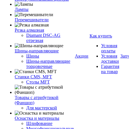
Лампы
Перемешиватели
Резка алмазная
Diamant DSC-AG
Как купить
отрезная
Условия
Шины-направляющие
оплаты
Шины
Акции
Условия
Зап
Шины-направляющие
доставки
торцовочные
Гарантия
на товар
Станки CMS, MFT
Столы MFT
Товары с атрибутикой
(Фаншоп)
Для мастерской
Оснастка и материалы
Шлифование
Многофункциональные