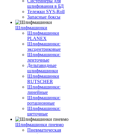
Систейнеры для
шлифования в БД
Тележки SYS-Roll
Запасные боксы
Шлифмашинки
Шлифмашинки
PLANEX
Шлифмашинки:
эксцентриковые
Шлифмашинки:
ленточные
Дельтавидные
шлифмашинки
Шлифмашинки
RUTSCHER
Шлифмашинки:
линейные
Шлифмашинки:
ротационные
Шлифмашинки:
щеточные
Шлифмашинки пневмо
Пневматическая