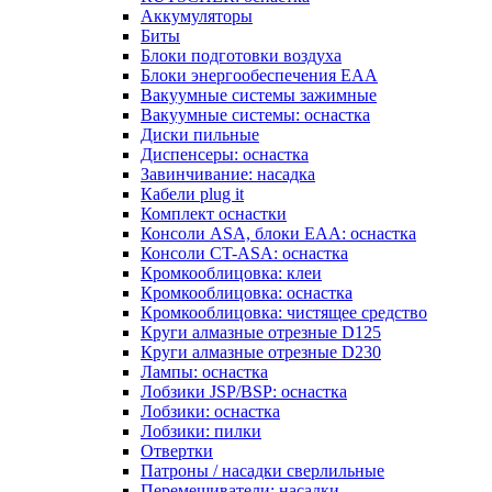
Аккумуляторы
Биты
Блоки подготовки воздуха
Блоки энергообеспечения EAA
Вакуумные системы зажимные
Вакуумные системы: оснастка
Диски пильные
Диспенсеры: оснастка
Завинчивание: насадка
Кабели plug it
Комплект оснастки
Консоли ASA, блоки EAA: оснастка
Консоли CT-ASA: оснастка
Кромкооблицовка: клеи
Кромкооблицовка: оснастка
Кромкооблицовка: чистящее средство
Круги алмазные отрезные D125
Круги алмазные отрезные D230
Лампы: оснастка
Лобзики JSP/BSP: оснастка
Лобзики: оснастка
Лобзики: пилки
Отвертки
Патроны / насадки сверлильные
Перемешиватели: насадки