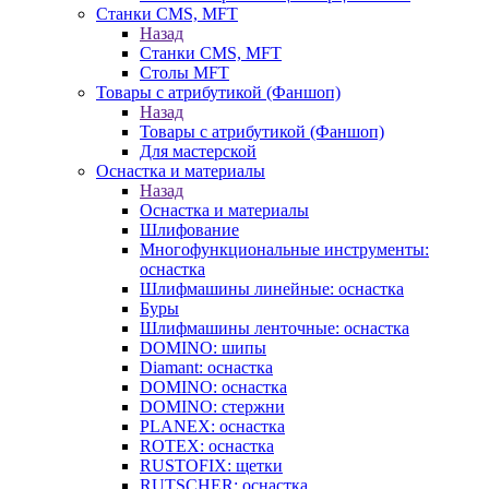
Станки CMS, MFT
Назад
Станки CMS, MFT
Столы MFT
Товары с атрибутикой (Фаншоп)
Назад
Товары с атрибутикой (Фаншоп)
Для мастерской
Оснастка и материалы
Назад
Оснастка и материалы
Шлифование
Многофункциональные инструменты:
оснастка
Шлифмашины линейные: оснастка
Буры
Шлифмашины ленточные: оснастка
DOMINO: шипы
Diamant: оснастка
DOMINO: оснастка
DOMINO: стержни
PLANEX: оснастка
ROTEX: оснастка
RUSTOFIX: щетки
RUTSCHER: оснастка