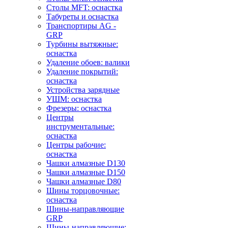
Столы MFT: оснастка
Табуреты и оснастка
Транспортиры AG -
GRP
Турбины вытяжные:
оснастка
Удаление обоев: валики
Удаление покрытий:
оснастка
Устройства зарядные
УШМ: оснастка
Фрезеры: оснастка
Центры
инструментальные:
оснастка
Центры рабочие:
оснастка
Чашки алмазные D130
Чашки алмазные D150
Чашки алмазные D80
Шины торцовочные:
оснастка
Шины-направляющие
GRP
Шины-направляющие: