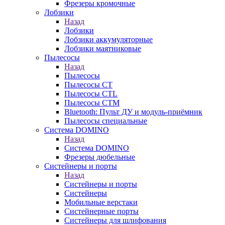
Фрезеры кромочные
Лобзики
Назад
Лобзики
Лобзики аккумуляторные
Лобзики маятниковые
Пылесосы
Назад
Пылесосы
Пылесосы CT
Пылесосы CTL
Пылесосы CTM
Bluetooth: Пульт ДУ и модуль-приёмник
Пылесосы специальные
Система DOMINO
Назад
Система DOMINO
Фрезеры дюбельные
Систейнеры и порты
Назад
Систейнеры и порты
Систейнеры
Мобильные верстаки
Систейнерные порты
Систейнеры для шлифования