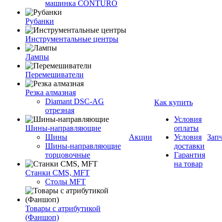
машинка CONTURO
Рубанки
Инструментальные центры
Лампы
Перемешиватели
Резка алмазная
Diamant DSC-AG
Как купить
отрезная
Условия
Шины-направляющие
оплаты
Шины
Акции
Условия
Зап
Шины-направляющие
доставки
торцовочные
Гарантия
на товар
Станки CMS, MFT
Столы MFT
Товары с атрибутикой
(Фаншоп)