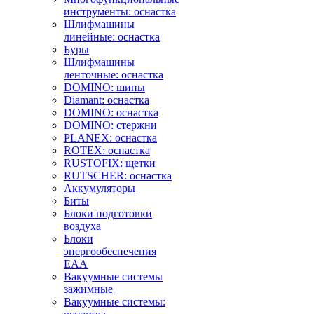
инструменты: оснастка
Шлифмашины
линейные: оснастка
Буры
Шлифмашины
ленточные: оснастка
DOMINO: шипы
Diamant: оснастка
DOMINO: оснастка
DOMINO: стержни
PLANEX: оснастка
ROTEX: оснастка
RUSTOFIX: щетки
RUTSCHER: оснастка
Аккумуляторы
Биты
Блоки подготовки
воздуха
Блоки
энергообеспечения
EAA
Вакуумные системы
зажимные
Вакуумные системы: