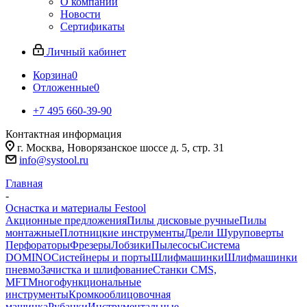
О компании
Новости
Сертификаты
Личный кабинет
Корзина
0
Отложенные
0
+7 495 660-39-90
Контактная информация
г. Москва, Новорязанское шоссе д. 5, стр. 31
info@systool.ru
Главная
-
Оснастка и материалы Festool
Акционные предложения
Пилы дисковые ручные
Пилы
монтажные
Плотницкие инструменты
Дрели Шуруповерты
Перфораторы
Фрезеры
Лобзики
Пылесосы
Система
DOMINO
Систейнеры и порты
Шлифмашинки
Шлифмашинки
пневмо
Зачистка и шлифование
Станки CMS,
MFT
Многофункциональные
инструменты
Кромкооблицовочная
машинка
Рубанки
Инструментальные