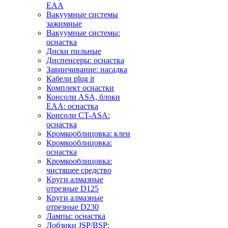
EAA
Вакуумные системы
зажимные
Вакуумные системы:
оснастка
Диски пильные
Диспенсеры: оснастка
Завинчивание: насадка
Кабели plug it
Комплект оснастки
Консоли ASA, блоки
EAA: оснастка
Консоли CT-ASA:
оснастка
Кромкооблицовка: клеи
Кромкооблицовка:
оснастка
Кромкооблицовка:
чистящее средство
Круги алмазные
отрезные D125
Круги алмазные
отрезные D230
Лампы: оснастка
Лобзики JSP/BSP: