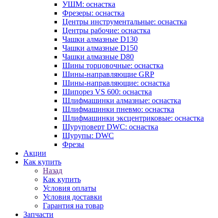
УШМ: оснастка
Фрезеры: оснастка
Центры инструментальные: оснастка
Центры рабочие: оснастка
Чашки алмазные D130
Чашки алмазные D150
Чашки алмазные D80
Шины торцовочные: оснастка
Шины-направляющие GRP
Шины-направляющие: оснастка
Шипорез VS 600: оснастка
Шлифмашинки алмазные: оснастка
Шлифмашинки пневмо: оснастка
Шлифмашинки эксцентриковые: оснастка
Шуруповерт DWC: оснастка
Шурупы: DWC
Фрезы
Акции
Как купить
Назад
Как купить
Условия оплаты
Условия доставки
Гарантия на товар
Запчасти