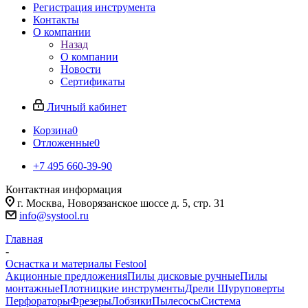
Регистрация инструмента
Контакты
О компании
Назад
О компании
Новости
Сертификаты
Личный кабинет
Корзина
0
Отложенные
0
+7 495 660-39-90
Контактная информация
г. Москва, Новорязанское шоссе д. 5, стр. 31
info@systool.ru
Главная
-
Оснастка и материалы Festool
Акционные предложения
Пилы дисковые ручные
Пилы
монтажные
Плотницкие инструменты
Дрели Шуруповерты
Перфораторы
Фрезеры
Лобзики
Пылесосы
Система