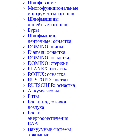
Шлифование
Многофункциональные
инструменты: оснастка
Шлифмашины
линейные: оснастка
Буры
Шлифмашины
ленточные: оснастка
DOMINO: шипы
Diamant: оснастка
DOMINO: оснастка
DOMINO: стержни
PLANEX: оснастка
ROTEX: оснастка
RUSTOFIX: щетки
RUTSCHER: оснастка
Аккумуляторы
Биты
Блоки подготовки
воздуха
Блоки
энергообеспечения
EAA
Вакуумные системы
зажимные