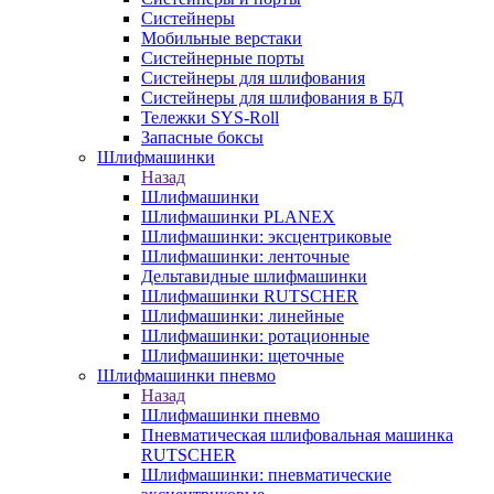
Систейнеры
Мобильные верстаки
Систейнерные порты
Систейнеры для шлифования
Систейнеры для шлифования в БД
Тележки SYS-Roll
Запасные боксы
Шлифмашинки
Назад
Шлифмашинки
Шлифмашинки PLANEX
Шлифмашинки: эксцентриковые
Шлифмашинки: ленточные
Дельтавидные шлифмашинки
Шлифмашинки RUTSCHER
Шлифмашинки: линейные
Шлифмашинки: ротационные
Шлифмашинки: щеточные
Шлифмашинки пневмо
Назад
Шлифмашинки пневмо
Пневматическая шлифовальная машинка
RUTSCHER
Шлифмашинки: пневматические