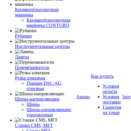
Кромкооблицовочная
машинка
Кромкооблицовочная
машинка CONTURO
Рубанки
Инструментальные центры
Лампы
Перемешиватели
Как купить
Резка алмазная
Diamant DSC-AG
Условия
отрезная
оплаты
Акции
Условия
Зап
Шины-направляющие
доставки
Шины
Гарантия
Шины-направляющие
на товар
торцовочные
Станки CMS, MFT
Столы MFT