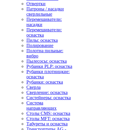
Отвертки
Патроны / насадки
сверлильные
Перемешиватели:
насадки
Перемешиватели:
оснастка
Пилы: оснастка
Полирование
Полотна пильные:
вибро
Пылесосы: оснастка
Рубанки PLP: оснастка
Рубанки плотницкие:
оснастка
Рубанки: оснастка
Сверла
Сверление: оснастка
Систейнеры: оснастка
Система
направляющих
Столы CMS: оснастка
Столы MFT: оснастка
Табуреты и оснастка
Транспортиры AG -