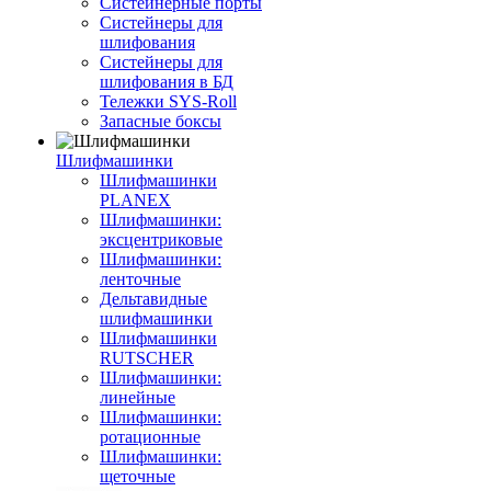
Систейнерные порты
Систейнеры для
шлифования
Систейнеры для
шлифования в БД
Тележки SYS-Roll
Запасные боксы
Шлифмашинки
Шлифмашинки
PLANEX
Шлифмашинки:
эксцентриковые
Шлифмашинки:
ленточные
Дельтавидные
шлифмашинки
Шлифмашинки
RUTSCHER
Шлифмашинки:
линейные
Шлифмашинки:
ротационные
Шлифмашинки:
щеточные