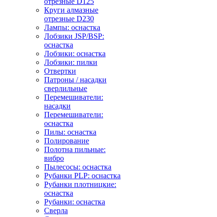
отрезные D125
Круги алмазные
отрезные D230
Лампы: оснастка
Лобзики JSP/BSP:
оснастка
Лобзики: оснастка
Лобзики: пилки
Отвертки
Патроны / насадки
сверлильные
Перемешиватели:
насадки
Перемешиватели:
оснастка
Пилы: оснастка
Полирование
Полотна пильные:
вибро
Пылесосы: оснастка
Рубанки PLP: оснастка
Рубанки плотницкие:
оснастка
Рубанки: оснастка
Сверла