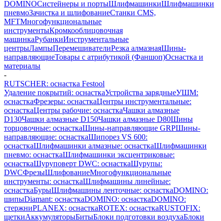
DOMINO
Систейнеры и порты
Шлифмашинки
Шлифмашинки
пневмо
Зачистка и шлифование
Станки CMS,
MFT
Многофункциональные
инструменты
Кромкооблицовочная
машинка
Рубанки
Инструментальные
центры
Лампы
Перемешиватели
Резка алмазная
Шины-
направляющие
Товары с атрибутикой (Фаншоп)
Оснастка и
материалы
-
RUTSCHER: оснастка Festool
Удаление покрытий: оснастка
Устройства зарядные
УШМ:
оснастка
Фрезеры: оснастка
Центры инструментальные:
оснастка
Центры рабочие: оснастка
Чашки алмазные
D130
Чашки алмазные D150
Чашки алмазные D80
Шины
торцовочные: оснастка
Шины-направляющие GRP
Шины-
направляющие: оснастка
Шипорез VS 600:
оснастка
Шлифмашинки алмазные: оснастка
Шлифмашинки
пневмо: оснастка
Шлифмашинки эксцентриковые:
оснастка
Шуруповерт DWC: оснастка
Шурупы:
DWC
Фрезы
Шлифование
Многофункциональные
инструменты: оснастка
Шлифмашины линейные:
оснастка
Буры
Шлифмашины ленточные: оснастка
DOMINO:
шипы
Diamant: оснастка
DOMINO: оснастка
DOMINO:
стержни
PLANEX: оснастка
ROTEX: оснастка
RUSTOFIX:
щетки
Аккумуляторы
Биты
Блоки подготовки воздуха
Блоки