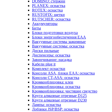
DOMINO: стержни
PLANEX: оснастка
ROTEX: оснастка
RUSTOFIX: щетки
RUTSCHER: оснастка
Аккумуляторы
Биты
Блоки подготовки воздуха
Блоки энергообеспечения EAA
Вакуумные системы зажимные
Вакуумные системы: оснастка
Диски пильные
Диспенсеры: оснастка
Завинчивание: насадка
Кабели plug it
Комплект оснастки
Консоли ASA, блоки EAA: оснастка
Консоли CT-ASA: оснастка
Кромкооблицовка: клеи
Кромкооблицовка: оснастка
Кромкооблицовка: чистящее средство
Круги алмазные отрезные D125
Круги алмазные отрезные D230
Лампы: оснастка
Лобзики JSP/BSP: оснастка