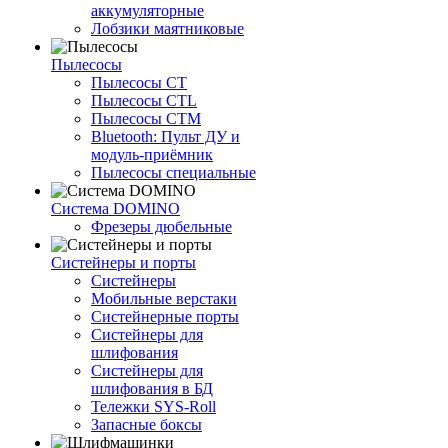
аккумуляторные
Лобзики маятниковые
Пылесосы
Пылесосы CT
Пылесосы CTL
Пылесосы CTM
Bluetooth: Пульт ДУ и
модуль-приёмник
Пылесосы специальные
Система DOMINO
Фрезеры дюбельные
Систейнеры и порты
Систейнеры
Мобильные верстаки
Систейнерные порты
Систейнеры для
шлифования
Систейнеры для
шлифования в БД
Тележки SYS-Roll
Запасные боксы