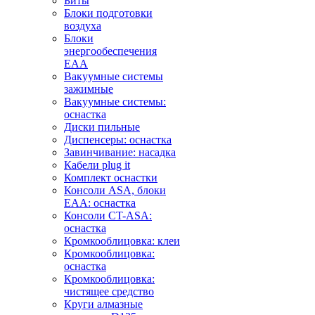
Биты
Блоки подготовки
воздуха
Блоки
энергообеспечения
EAA
Вакуумные системы
зажимные
Вакуумные системы:
оснастка
Диски пильные
Диспенсеры: оснастка
Завинчивание: насадка
Кабели plug it
Комплект оснастки
Консоли ASA, блоки
EAA: оснастка
Консоли CT-ASA:
оснастка
Кромкооблицовка: клеи
Кромкооблицовка:
оснастка
Кромкооблицовка:
чистящее средство
Круги алмазные