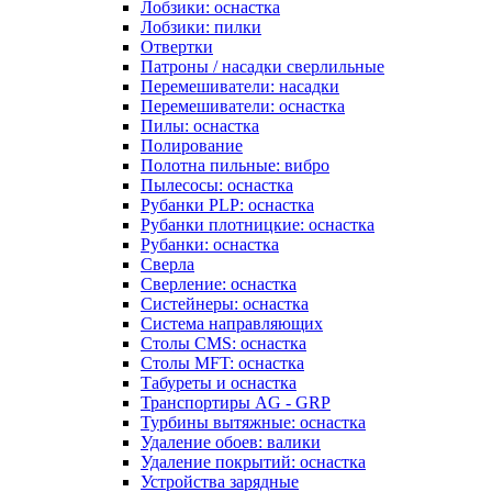
Лобзики: оснастка
Лобзики: пилки
Отвертки
Патроны / насадки сверлильные
Перемешиватели: насадки
Перемешиватели: оснастка
Пилы: оснастка
Полирование
Полотна пильные: вибро
Пылесосы: оснастка
Рубанки PLP: оснастка
Рубанки плотницкие: оснастка
Рубанки: оснастка
Сверла
Сверление: оснастка
Систейнеры: оснастка
Система направляющих
Столы CMS: оснастка
Столы MFT: оснастка
Табуреты и оснастка
Транспортиры AG - GRP
Турбины вытяжные: оснастка
Удаление обоев: валики
Удаление покрытий: оснастка
Устройства зарядные