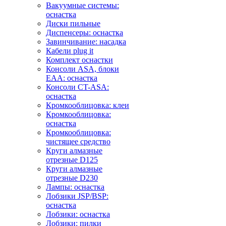
Вакуумные системы:
оснастка
Диски пильные
Диспенсеры: оснастка
Завинчивание: насадка
Кабели plug it
Комплект оснастки
Консоли ASA, блоки
EAA: оснастка
Консоли CT-ASA:
оснастка
Кромкооблицовка: клеи
Кромкооблицовка:
оснастка
Кромкооблицовка:
чистящее средство
Круги алмазные
отрезные D125
Круги алмазные
отрезные D230
Лампы: оснастка
Лобзики JSP/BSP:
оснастка
Лобзики: оснастка
Лобзики: пилки