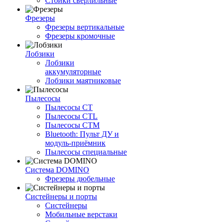
Стойки сверлильные
Фрезеры
Фрезеры вертикальные
Фрезеры кромочные
Лобзики
Лобзики
аккумуляторные
Лобзики маятниковые
Пылесосы
Пылесосы CT
Пылесосы CTL
Пылесосы CTM
Bluetooth: Пульт ДУ и
модуль-приёмник
Пылесосы специальные
Система DOMINO
Фрезеры дюбельные
Систейнеры и порты
Систейнеры
Мобильные верстаки