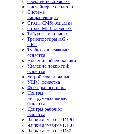
Сверление: оснастка
Систейнеры: оснастка
Система
направляющих
Столы CMS: оснастка
Столы MFT: оснастка
Табуреты и оснастка
Транспортиры AG -
GRP
Турбины вытяжные:
оснастка
Удаление обоев: валики
Удаление покрытий:
оснастка
Устройства зарядные
УШМ: оснастка
Фрезеры: оснастка
Центры
инструментальные:
оснастка
Центры рабочие:
оснастка
Чашки алмазные D130
Чашки алмазные D150
Чашки алмазные D80