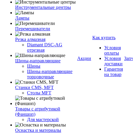
Инструментальные центры
Лампы
Перемешиватели
Как купить
Резка алмазная
Diamant DSC-AG
Условия
отрезная
оплаты
Акции
Условия
Зап
Шины-направляющие
доставки
Шины
Гарантия
Шины-направляющие
на товар
торцовочные
Станки CMS, MFT
Столы MFT
Товары с атрибутикой
(Фаншоп)
Для мастерской
Оснастка и материалы