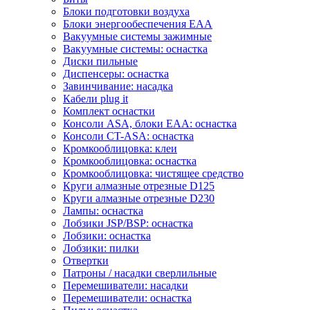
Блоки подготовки воздуха
Блоки энергообеспечения EAA
Вакуумные системы зажимные
Вакуумные системы: оснастка
Диски пильные
Диспенсеры: оснастка
Завинчивание: насадка
Кабели plug it
Комплект оснастки
Консоли ASA, блоки EAA: оснастка
Консоли CT-ASA: оснастка
Кромкооблицовка: клеи
Кромкооблицовка: оснастка
Кромкооблицовка: чистящее средство
Круги алмазные отрезные D125
Круги алмазные отрезные D230
Лампы: оснастка
Лобзики JSP/BSP: оснастка
Лобзики: оснастка
Лобзики: пилки
Отвертки
Патроны / насадки сверлильные
Перемешиватели: насадки
Перемешиватели: оснастка