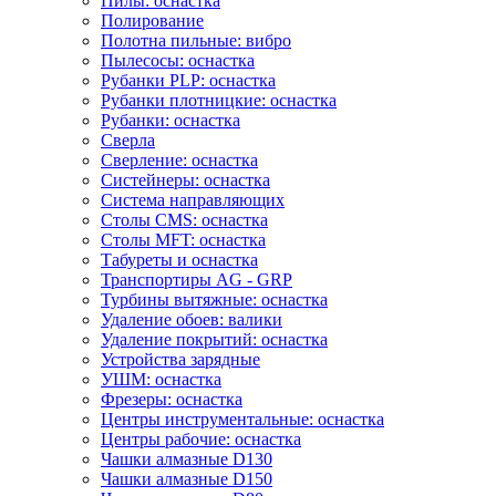
Пилы: оснастка
Полирование
Полотна пильные: вибро
Пылесосы: оснастка
Рубанки PLP: оснастка
Рубанки плотницкие: оснастка
Рубанки: оснастка
Сверла
Сверление: оснастка
Систейнеры: оснастка
Система направляющих
Столы CMS: оснастка
Столы MFT: оснастка
Табуреты и оснастка
Транспортиры AG - GRP
Турбины вытяжные: оснастка
Удаление обоев: валики
Удаление покрытий: оснастка
Устройства зарядные
УШМ: оснастка
Фрезеры: оснастка
Центры инструментальные: оснастка
Центры рабочие: оснастка
Чашки алмазные D130
Чашки алмазные D150