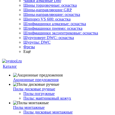
Чашки алмазные D80
Шины торцовочные: оснастка
Шины-направляющие GRP
Шины-направляющие: оснастка
Шипорез VS 600: оснастка
Шлифмашинки алмазные: оснастка
Шлифмашинки пневмо: оснастка
Шлифмашинки эксцентриковые: оснастка
Шуруповерт DWC: оснастка
Шурупы: DWC
Фрезы
Ещё
Каталог
Акционные предложения
Пилы дисковые ручные
Пилы погружные
Пилы: маятниковый кожух
Пилы монтажные
Пилы дисковые монтажные