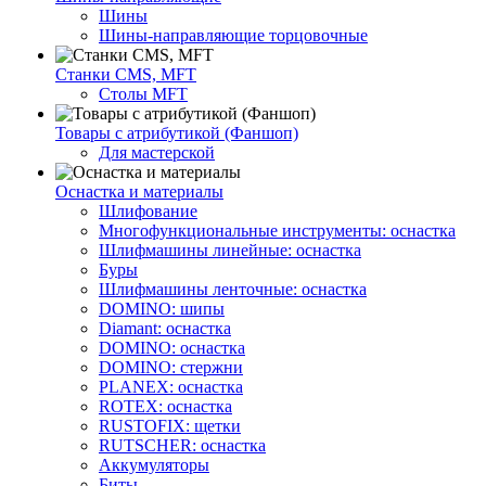
Шины
Шины-направляющие торцовочные
Станки CMS, MFT
Столы MFT
Товары с атрибутикой (Фаншоп)
Для мастерской
Оснастка и материалы
Шлифование
Многофункциональные инструменты: оснастка
Шлифмашины линейные: оснастка
Буры
Шлифмашины ленточные: оснастка
DOMINO: шипы
Diamant: оснастка
DOMINO: оснастка
DOMINO: стержни
PLANEX: оснастка
ROTEX: оснастка
RUSTOFIX: щетки
RUTSCHER: оснастка
Аккумуляторы
Биты