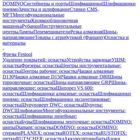
DOMINO
Систейнеры и порты
Шлифмашинки
Шлифмашинки
пневмо
Зачистка и шлифование
Станки CMS,
MFT
Многофункциональные
инструменты
Кромкооблицовочная
машинка
Рубанки
Инструментальные
центры
Лампы
Перемешиватели
Резка алмазная
Шины-
направляющие
Товары с атрибутикой (Фаншоп)
Оснастка и
материалы
-
Фрезы Festool
Удаление покрытий: оснастка
Устройства зарядные
УШМ:
оснастка
Фрезеры: оснастка
Центры инструментальные:
оснастка
Центры рабочие: оснастка
Чашки алмазные
D130
Чашки алмазные D150
Чашки алмазные D80
Шины
торцовочные: оснастка
Шины-направляющие GRP
Шины-
направляющие: оснастка
Шипорез VS 600:
оснастка
Шлифмашинки алмазные: оснастка
Шлифмашинки
пневмо: оснастка
Шлифмашинки эксцентриковые:
оснастка
Шуруповерт DWC: оснастка
Шурупы:
DWC
Шлифование
Многофункциональные инструменты:
оснастка
Шлифмашины линейные:
оснастка
Буры
Шлифмашины ленточные: оснастка
DOMINO:
шипы
Diamant: оснастка
DOMINO: оснастка
DOMINO:
стержни
PLANEX: оснастка
ROTEX: оснастка
RUSTOFIX:
щетки
RUTSCHER: оснастка
Аккумуляторы
Биты
Блоки