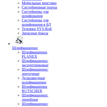
Мобильные верстаки
Систейнерные порты
Систейнеры для
шлифования
Систейнеры для
шлифования в БД
Тележки SYS-Roll
Запасные боксы
Шлифмашинки
Шлифмашинки
PLANEX
Шлифмашинки:
эксцентриковые
Шлифмашинки:
ленточные
Дельтавидные
шлифмашинки
Шлифмашинки
RUTSCHER
Шлифмашинки:
линейные
Шлифмашинки: