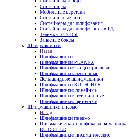
Систейнеры и порты
Систейнеры
Мобильные верстаки
Систейнерные порты
Систейнеры для шлифования
Систейнеры для шлифования в БД
Тележки SYS-Roll
Запасные боксы
Шлифмашинки
Назад
Шлифмашинки
Шлифмашинки PLANEX
Шлифмашинки: эксцентриковые
Шлифмашинки: ленточные
Дельтавидные шлифмашинки
Шлифмашинки RUTSCHER
Шлифмашинки: линейные
Шлифмашинки: ротационные
Шлифмашинки: щеточные
Шлифмашинки пневмо
Назад
Шлифмашинки пневмо
Пневматическая шлифовальная машинка
RUTSCHER
Шлифмашинки: пневматические