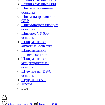
Чашки алмазные D80
Шины торцовочные:
оснастка
Шины-направляющие
GRP
Шины-направляющие:
оснастка
Шипорез VS 600:
оснастка
Шлифмашинки
алмазные: оснастка
Шлифмашинки
пневмо: оснастка
Шлифмашинки
эксцентриковые:
оснастка
Шуруповерт DWC:
оснастка
Шурупы: DWC
Фрезы
Ещё
Отложенные
0
Корзина
0
0