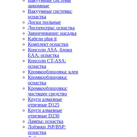
Вакуумные системы
зажимные
Вакуумные системы:
оснастка
Диски пильные
Диспенсеры: оснастка
Завинчивание: насадка
Кабели plug it
Комплект оснастки
Консоли ASA, блоки
EAA: оснастка
Консоли CT-ASA:
оснастка
Кромкооблицовка: клеи
Кромкооблицовка:
оснастка
Кромкооблицовка:
чистящее средство
Круги алмазные
отрезные D125
Круги алмазные
отрезные D230
Лампы: оснастка
Лобзики JSP/BSP:
оснастка