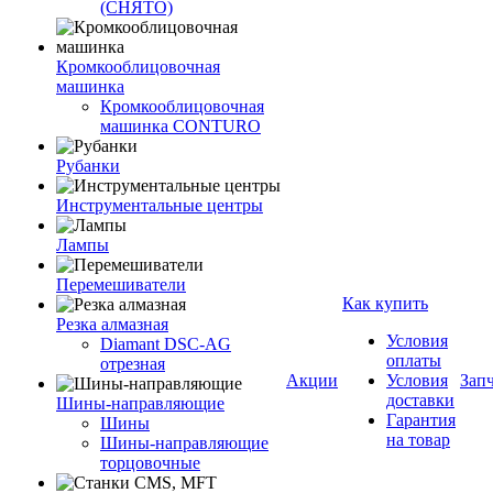
(СНЯТО)
Кромкооблицовочная
машинка
Кромкооблицовочная
машинка CONTURO
Рубанки
Инструментальные центры
Лампы
Перемешиватели
Как купить
Резка алмазная
Условия
Diamant DSC-AG
оплаты
отрезная
Акции
Условия
Зап
доставки
Шины-направляющие
Гарантия
Шины
на товар
Шины-направляющие
торцовочные