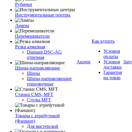
Рубанки
Инструментальные центры
Лампы
Перемешиватели
Как купить
Резка алмазная
Условия
Diamant DSC-AG
оплаты
отрезная
Акции
Условия
Зап
доставки
Шины-направляющие
Гарантия
Шины
на товар
Шины-направляющие
торцовочные
Станки CMS, MFT
Столы MFT
Товары с атрибутикой
(Фаншоп)
Для мастерской