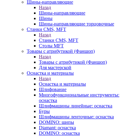
Шины-направляющие
Назад
Шины-направляющие
Шины
Шины-направляющие торцовочные
Станки CMS, MFT
Назад
Станки CMS, MFT
Столы MFT
Товары с атрибутикой (Фаншоп)
Назад
Товары с атрибутикой (Фаншоп)
Для мастерской
Оснастка и материалы
Назад
Оснастка и материалы
Шлифование
Многофункциональные инструменты:
оснастка
Шлифмашины линейные: оснастка
Буры
Шлифмашины ленточные: оснастка
DOMINO: шипы
Diamant: оснастка
DOMINO: оснастка