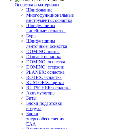
Оснастка и материалы
Шлифование
Многофункциональные
инструменты: оснастка
Шлифмашины
линейные: оснастка
Буры
Шлифмашины
ленточные: оснастка
DOMINO: шипы
Diamant: оснастка
DOMINO: оснастка
DOMINO: стержни
PLANEX: оснастка
ROTEX: оснастка
RUSTOFIX: щетки
RUTSCHER: оснастка
Аккумуляторы
Биты
Блоки подготовки
воздуха
Блоки
энергообеспечения
EAA