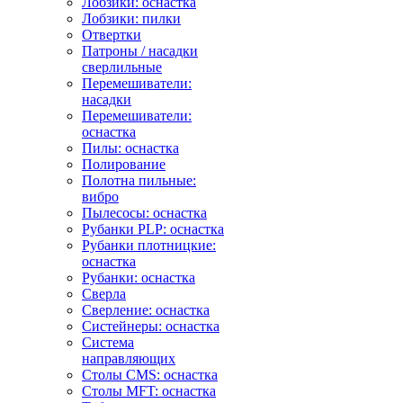
Лобзики: оснастка
Лобзики: пилки
Отвертки
Патроны / насадки
сверлильные
Перемешиватели:
насадки
Перемешиватели:
оснастка
Пилы: оснастка
Полирование
Полотна пильные:
вибро
Пылесосы: оснастка
Рубанки PLP: оснастка
Рубанки плотницкие:
оснастка
Рубанки: оснастка
Сверла
Сверление: оснастка
Систейнеры: оснастка
Система
направляющих
Столы CMS: оснастка
Столы MFT: оснастка