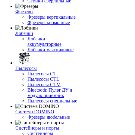
Стойки сверлильные
Фрезеры
Фрезеры вертикальные
Фрезеры кромочные
Лобзики
Лобзики
аккумуляторные
Лобзики маятниковые
Пылесосы
Пылесосы CT
Пылесосы CTL
Пылесосы CTM
Bluetooth: Пульт ДУ и
модуль-приёмник
Пылесосы специальные
Система DOMINO
Фрезеры дюбельные
Систейнеры и порты
Систейнеры