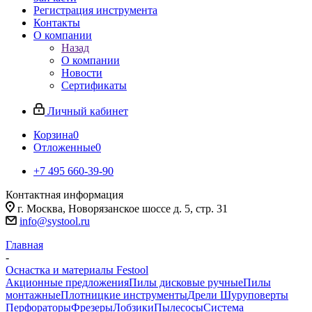
Регистрация инструмента
Контакты
О компании
Назад
О компании
Новости
Сертификаты
Личный кабинет
Корзина
0
Отложенные
0
+7 495 660-39-90
Контактная информация
г. Москва, Новорязанское шоссе д. 5, стр. 31
info@systool.ru
Главная
-
Оснастка и материалы Festool
Акционные предложения
Пилы дисковые ручные
Пилы
монтажные
Плотницкие инструменты
Дрели Шуруповерты
Перфораторы
Фрезеры
Лобзики
Пылесосы
Система