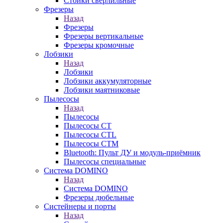
Стойки сверлильные
Фрезеры
Назад
Фрезеры
Фрезеры вертикальные
Фрезеры кромочные
Лобзики
Назад
Лобзики
Лобзики аккумуляторные
Лобзики маятниковые
Пылесосы
Назад
Пылесосы
Пылесосы CT
Пылесосы CTL
Пылесосы CTM
Bluetooth: Пульт ДУ и модуль-приёмник
Пылесосы специальные
Система DOMINO
Назад
Система DOMINO
Фрезеры дюбельные
Систейнеры и порты
Назад