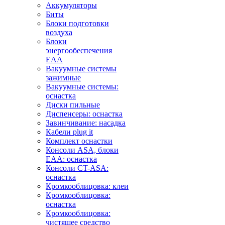
Аккумуляторы
Биты
Блоки подготовки
воздуха
Блоки
энергообеспечения
EAA
Вакуумные системы
зажимные
Вакуумные системы:
оснастка
Диски пильные
Диспенсеры: оснастка
Завинчивание: насадка
Кабели plug it
Комплект оснастки
Консоли ASA, блоки
EAA: оснастка
Консоли CT-ASA:
оснастка
Кромкооблицовка: клеи
Кромкооблицовка:
оснастка
Кромкооблицовка:
чистящее средство