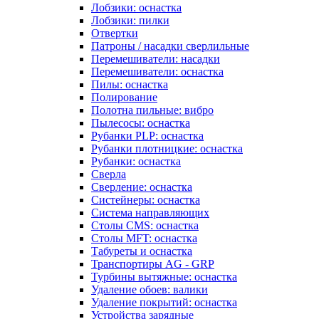
Лобзики: оснастка
Лобзики: пилки
Отвертки
Патроны / насадки сверлильные
Перемешиватели: насадки
Перемешиватели: оснастка
Пилы: оснастка
Полирование
Полотна пильные: вибро
Пылесосы: оснастка
Рубанки PLP: оснастка
Рубанки плотницкие: оснастка
Рубанки: оснастка
Сверла
Сверление: оснастка
Систейнеры: оснастка
Система направляющих
Столы CMS: оснастка
Столы MFT: оснастка
Табуреты и оснастка
Транспортиры AG - GRP
Турбины вытяжные: оснастка
Удаление обоев: валики
Удаление покрытий: оснастка
Устройства зарядные