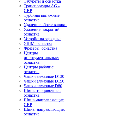
Табуреты и оснастка
Транспортиры AG -
GRP
Турбины вытяжные:
оснастка
Удаление обоев: валики
Удаление покрытий:
оснастка
Устройства зарядные
УШМ: оснастка
Фрезеры: оснастка
Центры
инструментальные:
оснастка
Центры рабочие:
оснастка
Чашки алмазные D130
Чашки алмазные D150
Чашки алмазные D80
Шины торцовочные:
оснастка
Шины-направляющие
GRP
Шины-направляющие:
оснастка