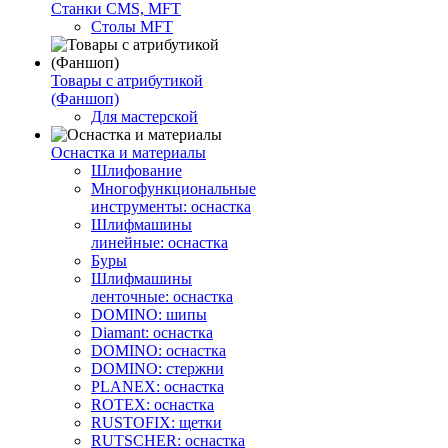
Станки CMS, MFT
Столы MFT
Товары с атрибутикой
(Фаншоп)
Для мастерской
Оснастка и материалы
Шлифование
Многофункциональные
инструменты: оснастка
Шлифмашины
линейные: оснастка
Буры
Шлифмашины
ленточные: оснастка
DOMINO: шипы
Diamant: оснастка
DOMINO: оснастка
DOMINO: стержни
PLANEX: оснастка
ROTEX: оснастка
RUSTOFIX: щетки
RUTSCHER: оснастка