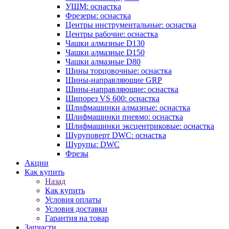
УШМ: оснастка
Фрезеры: оснастка
Центры инструментальные: оснастка
Центры рабочие: оснастка
Чашки алмазные D130
Чашки алмазные D150
Чашки алмазные D80
Шины торцовочные: оснастка
Шины-направляющие GRP
Шины-направляющие: оснастка
Шипорез VS 600: оснастка
Шлифмашинки алмазные: оснастка
Шлифмашинки пневмо: оснастка
Шлифмашинки эксцентриковые: оснастка
Шуруповерт DWC: оснастка
Шурупы: DWC
Фрезы
Акции
Как купить
Назад
Как купить
Условия оплаты
Условия доставки
Гарантия на товар
Запчасти