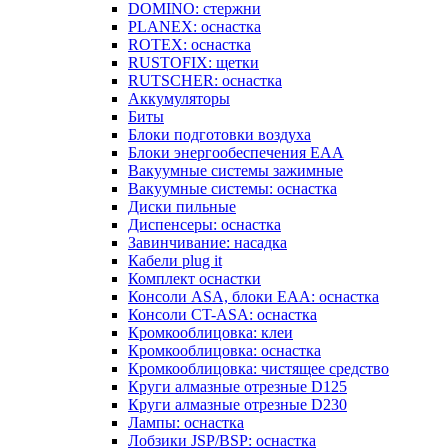
DOMINO: стержни
PLANEX: оснастка
ROTEX: оснастка
RUSTOFIX: щетки
RUTSCHER: оснастка
Аккумуляторы
Биты
Блоки подготовки воздуха
Блоки энергообеспечения EAA
Вакуумные системы зажимные
Вакуумные системы: оснастка
Диски пильные
Диспенсеры: оснастка
Завинчивание: насадка
Кабели plug it
Комплект оснастки
Консоли ASA, блоки EAA: оснастка
Консоли CT-ASA: оснастка
Кромкооблицовка: клеи
Кромкооблицовка: оснастка
Кромкооблицовка: чистящее средство
Круги алмазные отрезные D125
Круги алмазные отрезные D230
Лампы: оснастка
Лобзики JSP/BSP: оснастка