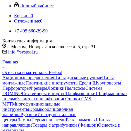
Личный кабинет
Корзина
0
Отложенные
0
+7 495 660-39-90
Контактная информация
г. Москва, Новорязанское шоссе д. 5, стр. 31
info@systool.ru
Главная
-
Оснастка и материалы Festool
Акционные предложения
Пилы дисковые ручные
Пилы
монтажные
Плотницкие инструменты
Дрели Шуруповерты
Перфораторы
Фрезеры
Лобзики
Пылесосы
Система
DOMINO
Систейнеры и порты
Шлифмашинки
Шлифмашинки
пневмо
Зачистка и шлифование
Станки CMS,
MFT
Многофункциональные
инструменты
Кромкооблицовочная
машинка
Рубанки
Инструментальные
центры
Лампы
Перемешиватели
Резка алмазная
Шины-
направляющие
Товары с атрибутикой (Фаншоп)
Оснастка и
материалы