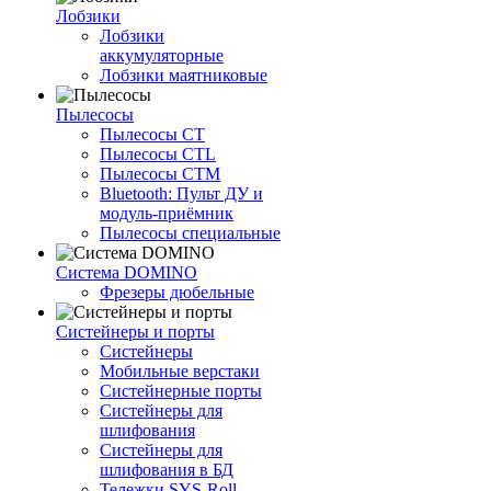
Лобзики
Лобзики
аккумуляторные
Лобзики маятниковые
Пылесосы
Пылесосы CT
Пылесосы CTL
Пылесосы CTM
Bluetooth: Пульт ДУ и
модуль-приёмник
Пылесосы специальные
Система DOMINO
Фрезеры дюбельные
Систейнеры и порты
Систейнеры
Мобильные верстаки
Систейнерные порты
Систейнеры для
шлифования
Систейнеры для
шлифования в БД
Тележки SYS-Roll