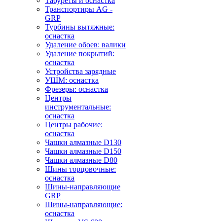
Табуреты и оснастка
Транспортиры AG -
GRP
Турбины вытяжные:
оснастка
Удаление обоев: валики
Удаление покрытий:
оснастка
Устройства зарядные
УШМ: оснастка
Фрезеры: оснастка
Центры
инструментальные:
оснастка
Центры рабочие:
оснастка
Чашки алмазные D130
Чашки алмазные D150
Чашки алмазные D80
Шины торцовочные:
оснастка
Шины-направляющие
GRP
Шины-направляющие:
оснастка