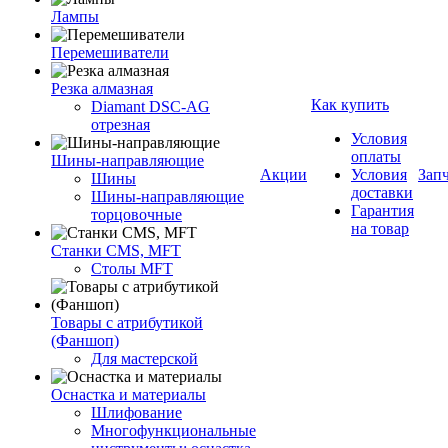
Лампы
Перемешиватели
Резка алмазная
Как купить
Diamant DSC-AG
отрезная
Условия
оплаты
Шины-направляющие
Акции
Условия
Зап
Шины
доставки
Шины-направляющие
Гарантия
торцовочные
на товар
Станки CMS, MFT
Столы MFT
Товары с атрибутикой
(Фаншоп)
Для мастерской
Оснастка и материалы
Шлифование
Многофункциональные