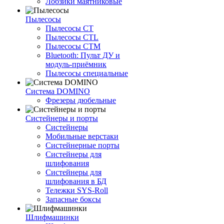
Лобзики маятниковые
Пылесосы
Пылесосы CT
Пылесосы CTL
Пылесосы CTM
Bluetooth: Пульт ДУ и
модуль-приёмник
Пылесосы специальные
Система DOMINO
Фрезеры дюбельные
Систейнеры и порты
Систейнеры
Мобильные верстаки
Систейнерные порты
Систейнеры для
шлифования
Систейнеры для
шлифования в БД
Тележки SYS-Roll
Запасные боксы
Шлифмашинки