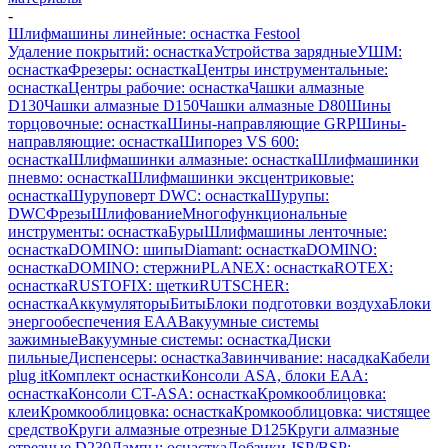
-
Шлифмашины линейные: оснастка Festool
Удаление покрытий: оснастка
Устройства зарядные
УШМ:
оснастка
Фрезеры: оснастка
Центры инструментальные:
оснастка
Центры рабочие: оснастка
Чашки алмазные
D130
Чашки алмазные D150
Чашки алмазные D80
Шины
торцовочные: оснастка
Шины-направляющие GRP
Шины-
направляющие: оснастка
Шипорез VS 600:
оснастка
Шлифмашинки алмазные: оснастка
Шлифмашинки
пневмо: оснастка
Шлифмашинки эксцентриковые:
оснастка
Шуруповерт DWC: оснастка
Шурупы:
DWC
Фрезы
Шлифование
Многофункциональные
инструменты: оснастка
Буры
Шлифмашины ленточные:
оснастка
DOMINO: шипы
Diamant: оснастка
DOMINO:
оснастка
DOMINO: стержни
PLANEX: оснастка
ROTEX:
оснастка
RUSTOFIX: щетки
RUTSCHER:
оснастка
Аккумуляторы
Биты
Блоки подготовки воздуха
Блоки
энергообеспечения EAA
Вакуумные системы
зажимные
Вакуумные системы: оснастка
Диски
пильные
Диспенсеры: оснастка
Завинчивание: насадка
Кабели
plug it
Комплект оснастки
Консоли ASA, блоки EAA:
оснастка
Консоли CT-ASA: оснастка
Кромкооблицовка:
клеи
Кромкооблицовка: оснастка
Кромкооблицовка: чистящее
средство
Круги алмазные отрезные D125
Круги алмазные
отрезные D230
Лампы: оснастка
Лобзики JSP/BSP: