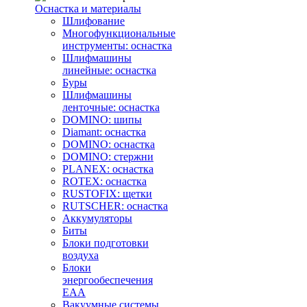
Оснастка и материалы
Шлифование
Многофункциональные
инструменты: оснастка
Шлифмашины
линейные: оснастка
Буры
Шлифмашины
ленточные: оснастка
DOMINO: шипы
Diamant: оснастка
DOMINO: оснастка
DOMINO: стержни
PLANEX: оснастка
ROTEX: оснастка
RUSTOFIX: щетки
RUTSCHER: оснастка
Аккумуляторы
Биты
Блоки подготовки
воздуха
Блоки
энергообеспечения
EAA
Вакуумные системы