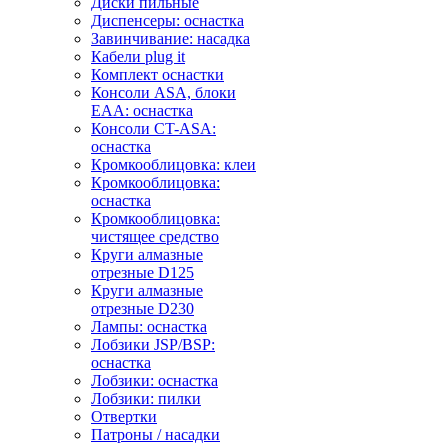
Диски пильные
Диспенсеры: оснастка
Завинчивание: насадка
Кабели plug it
Комплект оснастки
Консоли ASA, блоки
EAA: оснастка
Консоли CT-ASA:
оснастка
Кромкооблицовка: клеи
Кромкооблицовка:
оснастка
Кромкооблицовка:
чистящее средство
Круги алмазные
отрезные D125
Круги алмазные
отрезные D230
Лампы: оснастка
Лобзики JSP/BSP:
оснастка
Лобзики: оснастка
Лобзики: пилки
Отвертки
Патроны / насадки