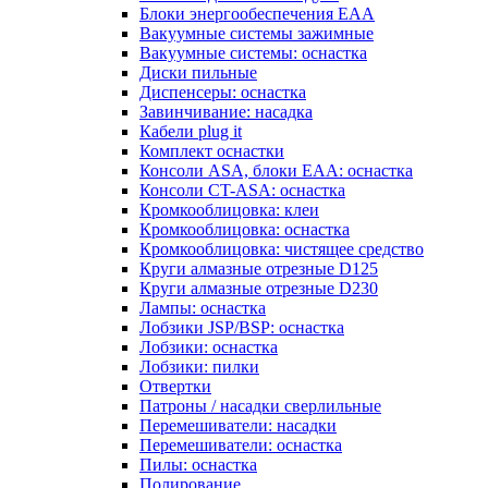
Блоки энергообеспечения EAA
Вакуумные системы зажимные
Вакуумные системы: оснастка
Диски пильные
Диспенсеры: оснастка
Завинчивание: насадка
Кабели plug it
Комплект оснастки
Консоли ASA, блоки EAA: оснастка
Консоли CT-ASA: оснастка
Кромкооблицовка: клеи
Кромкооблицовка: оснастка
Кромкооблицовка: чистящее средство
Круги алмазные отрезные D125
Круги алмазные отрезные D230
Лампы: оснастка
Лобзики JSP/BSP: оснастка
Лобзики: оснастка
Лобзики: пилки
Отвертки
Патроны / насадки сверлильные
Перемешиватели: насадки
Перемешиватели: оснастка
Пилы: оснастка
Полирование