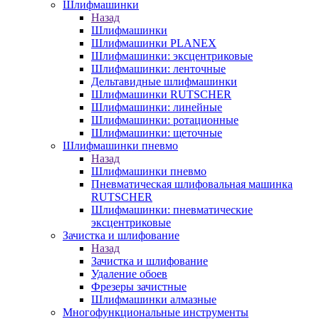
Шлифмашинки
Назад
Шлифмашинки
Шлифмашинки PLANEX
Шлифмашинки: эксцентриковые
Шлифмашинки: ленточные
Дельтавидные шлифмашинки
Шлифмашинки RUTSCHER
Шлифмашинки: линейные
Шлифмашинки: ротационные
Шлифмашинки: щеточные
Шлифмашинки пневмо
Назад
Шлифмашинки пневмо
Пневматическая шлифовальная машинка
RUTSCHER
Шлифмашинки: пневматические
эксцентриковые
Зачистка и шлифование
Назад
Зачистка и шлифование
Удаление обоев
Фрезеры зачистные
Шлифмашинки алмазные
Многофункциональные инструменты