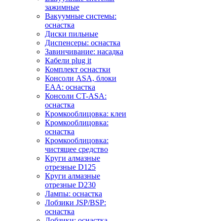
зажимные
Вакуумные системы:
оснастка
Диски пильные
Диспенсеры: оснастка
Завинчивание: насадка
Кабели plug it
Комплект оснастки
Консоли ASA, блоки
EAA: оснастка
Консоли CT-ASA:
оснастка
Кромкооблицовка: клеи
Кромкооблицовка:
оснастка
Кромкооблицовка:
чистящее средство
Круги алмазные
отрезные D125
Круги алмазные
отрезные D230
Лампы: оснастка
Лобзики JSP/BSP:
оснастка
Лобзики: оснастка