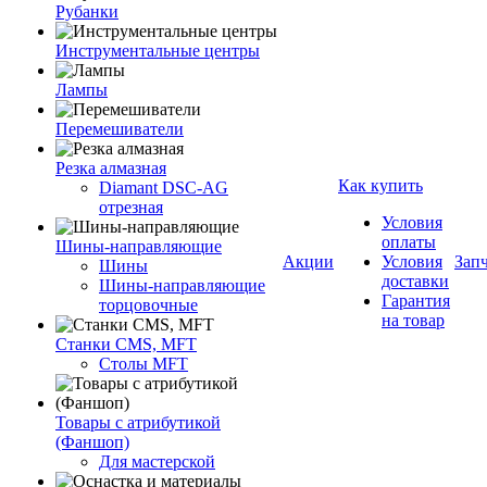
Рубанки
Инструментальные центры
Лампы
Перемешиватели
Резка алмазная
Как купить
Diamant DSC-AG
отрезная
Условия
оплаты
Шины-направляющие
Акции
Условия
Зап
Шины
доставки
Шины-направляющие
Гарантия
торцовочные
на товар
Станки CMS, MFT
Столы MFT
Товары с атрибутикой
(Фаншоп)
Для мастерской