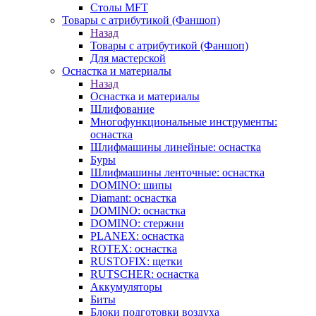
Столы MFT
Товары с атрибутикой (Фаншоп)
Назад
Товары с атрибутикой (Фаншоп)
Для мастерской
Оснастка и материалы
Назад
Оснастка и материалы
Шлифование
Многофункциональные инструменты:
оснастка
Шлифмашины линейные: оснастка
Буры
Шлифмашины ленточные: оснастка
DOMINO: шипы
Diamant: оснастка
DOMINO: оснастка
DOMINO: стержни
PLANEX: оснастка
ROTEX: оснастка
RUSTOFIX: щетки
RUTSCHER: оснастка
Аккумуляторы
Биты
Блоки подготовки воздуха