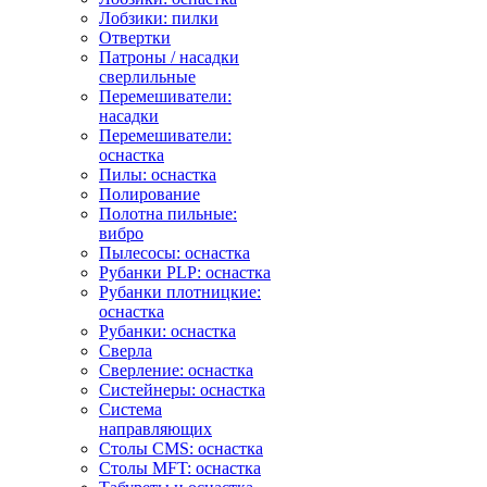
Лобзики: пилки
Отвертки
Патроны / насадки
сверлильные
Перемешиватели:
насадки
Перемешиватели:
оснастка
Пилы: оснастка
Полирование
Полотна пильные:
вибро
Пылесосы: оснастка
Рубанки PLP: оснастка
Рубанки плотницкие:
оснастка
Рубанки: оснастка
Сверла
Сверление: оснастка
Систейнеры: оснастка
Система
направляющих
Столы CMS: оснастка
Столы MFT: оснастка