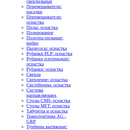
сверлильные
Перемешиватели:
насадки
Перемешиватели:
оснастка
Пилы: оснастка
Полирование
Полотна пильные:
вибро
Пылесосы: оснастка
Рубанки PLP: оснастка
Рубанки плотницкие:
оснастка
Рубанки: оснастка
Сверла
Сверление: оснастка
Систейнеры: оснастка
Система
направляющих
Столы CMS: оснастка
Столы MFT: оснастка
Табуреты и оснастка
Транспортиры AG -
GRP
Турбины вытяжные: