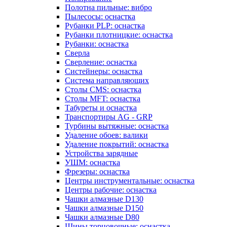
Полотна пильные: вибро
Пылесосы: оснастка
Рубанки PLP: оснастка
Рубанки плотницкие: оснастка
Рубанки: оснастка
Сверла
Сверление: оснастка
Систейнеры: оснастка
Система направляющих
Столы CMS: оснастка
Столы MFT: оснастка
Табуреты и оснастка
Транспортиры AG - GRP
Турбины вытяжные: оснастка
Удаление обоев: валики
Удаление покрытий: оснастка
Устройства зарядные
УШМ: оснастка
Фрезеры: оснастка
Центры инструментальные: оснастка
Центры рабочие: оснастка
Чашки алмазные D130
Чашки алмазные D150
Чашки алмазные D80
Шины торцовочные: оснастка