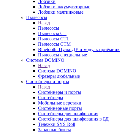
Лобзики
Лобзики аккумуляторные
Лобзики маятниковые
Пылесосы
Назад
Пылесосы
Пылесосы CT
Пылесосы CTL
Пылесосы CTM
Bluetooth: Пульт ДУ и модуль-приёмник
Пылесосы специальные
Система DOMINO
Назад
Система DOMINO
Фрезеры дюбельные
Систейнеры и порты
Назад
Систейнеры и порты
Систейнеры
Мобильные верстаки
Систейнерные порты
Систейнеры для шлифования
Систейнеры для шлифования в БД
Тележки SYS-Roll
Запасные боксы