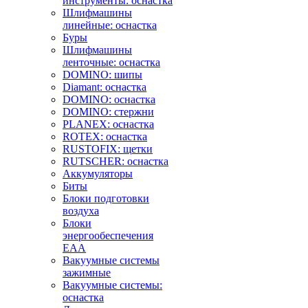
инструменты: оснастка
Шлифмашины
линейные: оснастка
Буры
Шлифмашины
ленточные: оснастка
DOMINO: шипы
Diamant: оснастка
DOMINO: оснастка
DOMINO: стержни
PLANEX: оснастка
ROTEX: оснастка
RUSTOFIX: щетки
RUTSCHER: оснастка
Аккумуляторы
Биты
Блоки подготовки
воздуха
Блоки
энергообеспечения
EAA
Вакуумные системы
зажимные
Вакуумные системы:
оснастка