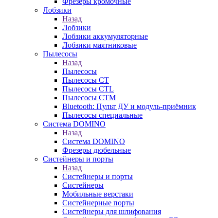
Фрезеры кромочные
Лобзики
Назад
Лобзики
Лобзики аккумуляторные
Лобзики маятниковые
Пылесосы
Назад
Пылесосы
Пылесосы CT
Пылесосы CTL
Пылесосы CTM
Bluetooth: Пульт ДУ и модуль-приёмник
Пылесосы специальные
Система DOMINO
Назад
Система DOMINO
Фрезеры дюбельные
Систейнеры и порты
Назад
Систейнеры и порты
Систейнеры
Мобильные верстаки
Систейнерные порты
Систейнеры для шлифования