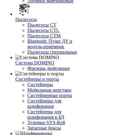
Лобзики маятниковые
Пылесосы
Пылесосы CT
Пылесосы CTL
Пылесосы CTM
Bluetooth: Пульт ДУ и
модуль-приёмник
Пылесосы специальные
Система DOMINO
Фрезеры дюбельные
Систейнеры и порты
Систейнеры
Мобильные верстаки
Систейнерные порты
Систейнеры для
шлифования
Систейнеры для
шлифования в БД
Тележки SYS-Roll
Запасные боксы