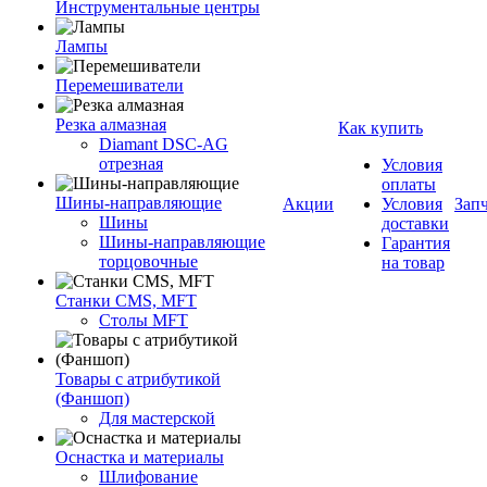
Инструментальные центры
Лампы
Перемешиватели
Резка алмазная
Как купить
Diamant DSC-AG
отрезная
Условия
оплаты
Шины-направляющие
Акции
Условия
Зап
Шины
доставки
Шины-направляющие
Гарантия
торцовочные
на товар
Станки CMS, MFT
Столы MFT
Товары с атрибутикой
(Фаншоп)
Для мастерской
Оснастка и материалы
Шлифование