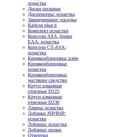
оснастка
Диски пильные
Диспенсеры: оснастка
Завинчивание: насадка
Кабели plug it
Комплект оснастки
Консоли ASA, блоки
EAA: оснастка
Консоли CT-ASA:
оснастка
Кромкооблицовка: клеи
Кромкооблицовка:
оснастка
Кромкооблицовка:
чистящее средство
Круги алмазные
отрезные D125
Круги алмазные
отрезные D230
Лампы: оснастка
Лобзики JSP/BSP:
оснастка
Лобзики: оснастка
Лобзики: пилки
Отвертки