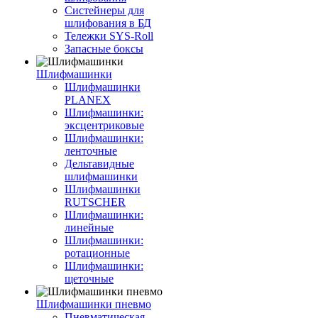
Систейнеры для
шлифования в БД
Тележки SYS-Roll
Запасные боксы
Шлифмашинки
Шлифмашинки
PLANEX
Шлифмашинки:
эксцентриковые
Шлифмашинки:
ленточные
Дельтавидные
шлифмашинки
Шлифмашинки
RUTSCHER
Шлифмашинки:
линейные
Шлифмашинки:
ротационные
Шлифмашинки:
щеточные
Шлифмашинки пневмо
Пневматическая