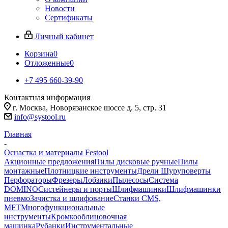
Новости
Сертификаты
Личный кабинет
Корзина
0
Отложенные
0
+7 495 660-39-90
Контактная информация
г. Москва, Новорязанское шоссе д. 5, стр. 31
info@systool.ru
Главная
-
Оснастка и материалы Festool
Акционные предложения
Пилы дисковые ручные
Пилы
монтажные
Плотницкие инструменты
Дрели Шуруповерты
Перфораторы
Фрезеры
Лобзики
Пылесосы
Система
DOMINO
Систейнеры и порты
Шлифмашинки
Шлифмашинки
пневмо
Зачистка и шлифование
Станки CMS,
MFT
Многофункциональные
инструменты
Кромкооблицовочная
машинка
Рубанки
Инструментальные