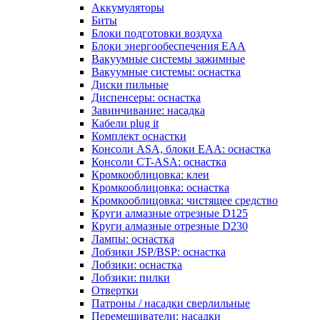
Аккумуляторы
Биты
Блоки подготовки воздуха
Блоки энергообеспечения EAA
Вакуумные системы зажимные
Вакуумные системы: оснастка
Диски пильные
Диспенсеры: оснастка
Завинчивание: насадка
Кабели plug it
Комплект оснастки
Консоли ASA, блоки EAA: оснастка
Консоли CT-ASA: оснастка
Кромкооблицовка: клеи
Кромкооблицовка: оснастка
Кромкооблицовка: чистящее средство
Круги алмазные отрезные D125
Круги алмазные отрезные D230
Лампы: оснастка
Лобзики JSP/BSP: оснастка
Лобзики: оснастка
Лобзики: пилки
Отвертки
Патроны / насадки сверлильные
Перемешиватели: насадки