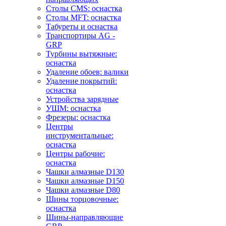
Столы CMS: оснастка
Столы MFT: оснастка
Табуреты и оснастка
Транспортиры AG -
GRP
Турбины вытяжные:
оснастка
Удаление обоев: валики
Удаление покрытий:
оснастка
Устройства зарядные
УШМ: оснастка
Фрезеры: оснастка
Центры
инструментальные:
оснастка
Центры рабочие:
оснастка
Чашки алмазные D130
Чашки алмазные D150
Чашки алмазные D80
Шины торцовочные:
оснастка
Шины-направляющие