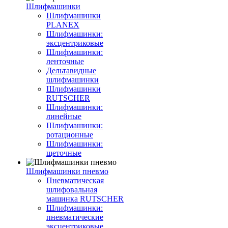
Шлифмашинки
Шлифмашинки
PLANEX
Шлифмашинки:
эксцентриковые
Шлифмашинки:
ленточные
Дельтавидные
шлифмашинки
Шлифмашинки
RUTSCHER
Шлифмашинки:
линейные
Шлифмашинки:
ротационные
Шлифмашинки:
щеточные
Шлифмашинки пневмо
Пневматическая
шлифовальная
машинка RUTSCHER
Шлифмашинки:
пневматические
эксцентриковые