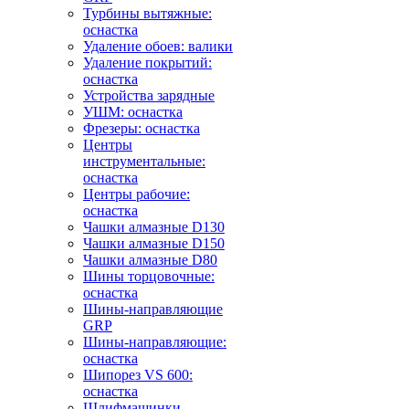
Турбины вытяжные:
оснастка
Удаление обоев: валики
Удаление покрытий:
оснастка
Устройства зарядные
УШМ: оснастка
Фрезеры: оснастка
Центры
инструментальные:
оснастка
Центры рабочие:
оснастка
Чашки алмазные D130
Чашки алмазные D150
Чашки алмазные D80
Шины торцовочные:
оснастка
Шины-направляющие
GRP
Шины-направляющие:
оснастка
Шипорез VS 600:
оснастка
Шлифмашинки