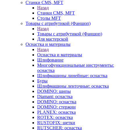
Станки CMS, MFT
Назад
Станки CMS, MFT
Столы MFT
Товары с атрибутикой (Фаншоп)
Назад
Товары с атрибутикой (Фаншоп)
Для мастерской
Оснастка и материалы
Назад
Оснастка и материалы
Шлифование
Многофункциональные инструменты:
оснастка
Шлифмашины линейные: оснастка
Буры
Шлифмашины ленточные: оснастка
DOMINO: шипы
Diamant: оснастка
DOMINO: оснастка
DOMINO: стержни
PLANEX: оснастка
ROTEX: оснастка
RUSTOFIX: щетки
RUTSCHER: оснастка