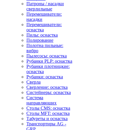
Патроны / насадки
сверлильные
Перемешиватели:
насадки
Перемешиватели:
оснастка
Пилы: оснастка
Полирование
Полотна пильные:
вибро
Пылесосы: оснастка
Рубанки PLP: оснастка
Рубанки плотницкие:
оснастка
Рубанки: оснастка
Сверла
Сверление: оснастка
Систейнеры: оснастка
Система
направляющих
Столы CMS: оснастка
Столы MFT: оснастка
Табуреты и оснастка
Транспортиры AG -
GRP