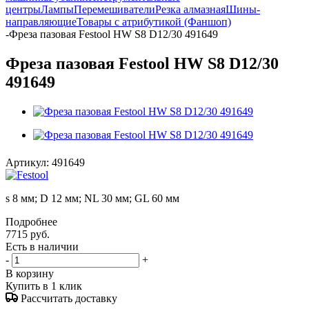
центры
Лампы
Перемешиватели
Резка алмазная
Шины-
направляющие
Товары с атрибутикой (Фаншоп)
-
Фреза пазовая Festool HW S8 D12/30 491649
Фреза пазовая Festool HW S8 D12/30
491649
Артикул:
491649
s 8 мм; D 12 мм; NL 30 мм; GL 60 мм
Подробнее
7715
руб.
Есть в наличии
-
+
В корзину
Купить в 1 клик
Рассчитать доставку