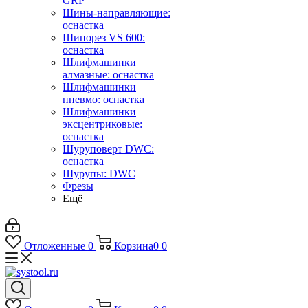
GRP
Шины-направляющие:
оснастка
Шипорез VS 600:
оснастка
Шлифмашинки
алмазные: оснастка
Шлифмашинки
пневмо: оснастка
Шлифмашинки
эксцентриковые:
оснастка
Шуруповерт DWC:
оснастка
Шурупы: DWC
Фрезы
Ещё
Отложенные
0
Корзина
0
0