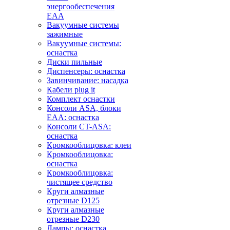
энергообеспечения
EAA
Вакуумные системы
зажимные
Вакуумные системы:
оснастка
Диски пильные
Диспенсеры: оснастка
Завинчивание: насадка
Кабели plug it
Комплект оснастки
Консоли ASA, блоки
EAA: оснастка
Консоли CT-ASA:
оснастка
Кромкооблицовка: клеи
Кромкооблицовка:
оснастка
Кромкооблицовка:
чистящее средство
Круги алмазные
отрезные D125
Круги алмазные
отрезные D230
Лампы: оснастка