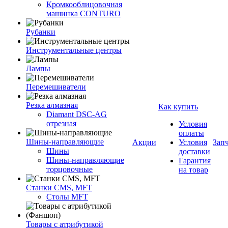
Кромкооблицовочная
машинка CONTURO
Рубанки
Инструментальные центры
Лампы
Перемешиватели
Резка алмазная
Как купить
Diamant DSC-AG
отрезная
Условия
оплаты
Шины-направляющие
Акции
Условия
Зап
Шины
доставки
Шины-направляющие
Гарантия
торцовочные
на товар
Станки CMS, MFT
Столы MFT
Товары с атрибутикой