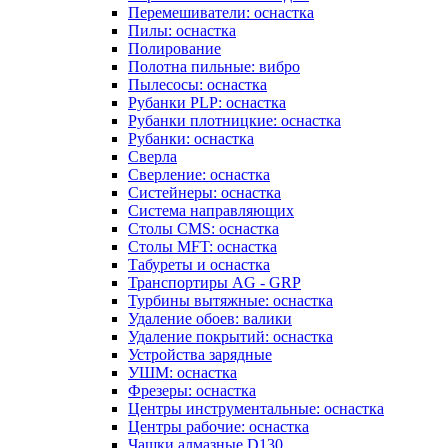
Перемешиватели: оснастка
Пилы: оснастка
Полирование
Полотна пильные: вибро
Пылесосы: оснастка
Рубанки PLP: оснастка
Рубанки плотницкие: оснастка
Рубанки: оснастка
Сверла
Сверление: оснастка
Систейнеры: оснастка
Система направляющих
Столы CMS: оснастка
Столы MFT: оснастка
Табуреты и оснастка
Транспортиры AG - GRP
Турбины вытяжные: оснастка
Удаление обоев: валики
Удаление покрытий: оснастка
Устройства зарядные
УШМ: оснастка
Фрезеры: оснастка
Центры инструментальные: оснастка
Центры рабочие: оснастка
Чашки алмазные D130