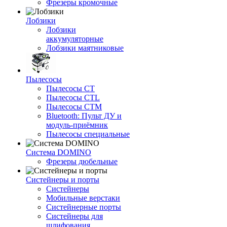
Фрезеры кромочные
Лобзики
Лобзики
аккумуляторные
Лобзики маятниковые
Пылесосы
Пылесосы CT
Пылесосы CTL
Пылесосы CTM
Bluetooth: Пульт ДУ и
модуль-приёмник
Пылесосы специальные
Система DOMINO
Фрезеры дюбельные
Систейнеры и порты
Систейнеры
Мобильные верстаки
Систейнерные порты
Систейнеры для
шлифования