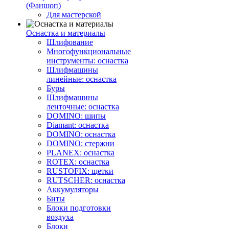
(Фаншоп)
Для мастерской
Оснастка и материалы
Шлифование
Многофункциональные
инструменты: оснастка
Шлифмашины
линейные: оснастка
Буры
Шлифмашины
ленточные: оснастка
DOMINO: шипы
Diamant: оснастка
DOMINO: оснастка
DOMINO: стержни
PLANEX: оснастка
ROTEX: оснастка
RUSTOFIX: щетки
RUTSCHER: оснастка
Аккумуляторы
Биты
Блоки подготовки
воздуха
Блоки