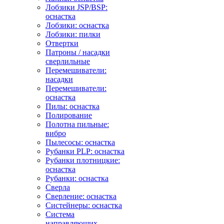
Лобзики JSP/BSP:
оснастка
Лобзики: оснастка
Лобзики: пилки
Отвертки
Патроны / насадки
сверлильные
Перемешиватели:
насадки
Перемешиватели:
оснастка
Пилы: оснастка
Полирование
Полотна пильные:
вибро
Пылесосы: оснастка
Рубанки PLP: оснастка
Рубанки плотницкие:
оснастка
Рубанки: оснастка
Сверла
Сверление: оснастка
Систейнеры: оснастка
Система
направляющих