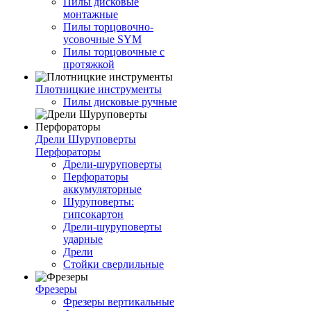
Пилы дисковые
монтажные
Пилы торцовочно-
усовочные SYM
Пилы торцовочные с
протяжкой
Плотницкие инструменты
Пилы дисковые ручные
Дрели Шуруповерты
Перфораторы
Дрели-шуруповерты
Перфораторы
аккумуляторные
Шуруповерты:
гипсокартон
Дрели-шуруповерты
ударные
Дрели
Стойки сверлильные
Фрезеры
Фрезеры вертикальные