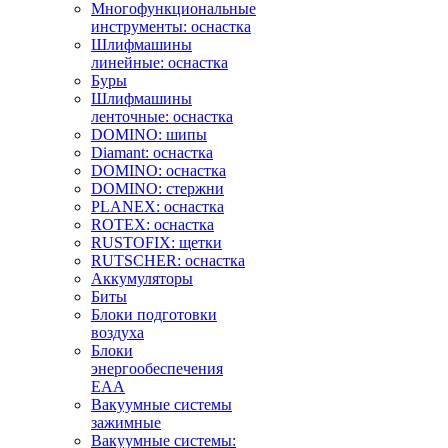
Многофункциональные
инструменты: оснастка
Шлифмашины
линейные: оснастка
Буры
Шлифмашины
ленточные: оснастка
DOMINO: шипы
Diamant: оснастка
DOMINO: оснастка
DOMINO: стержни
PLANEX: оснастка
ROTEX: оснастка
RUSTOFIX: щетки
RUTSCHER: оснастка
Аккумуляторы
Биты
Блоки подготовки
воздуха
Блоки
энергообеспечения
EAA
Вакуумные системы
зажимные
Вакуумные системы: