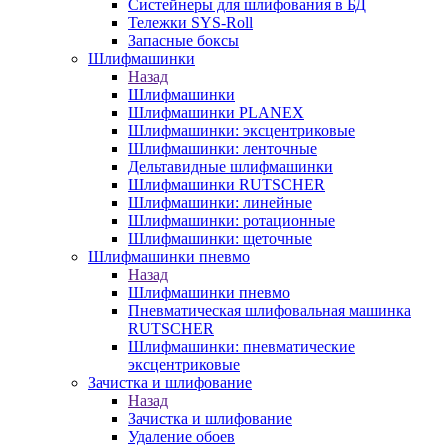
Систейнеры для шлифования в БД
Тележки SYS-Roll
Запасные боксы
Шлифмашинки
Назад
Шлифмашинки
Шлифмашинки PLANEX
Шлифмашинки: эксцентриковые
Шлифмашинки: ленточные
Дельтавидные шлифмашинки
Шлифмашинки RUTSCHER
Шлифмашинки: линейные
Шлифмашинки: ротационные
Шлифмашинки: щеточные
Шлифмашинки пневмо
Назад
Шлифмашинки пневмо
Пневматическая шлифовальная машинка
RUTSCHER
Шлифмашинки: пневматические
эксцентриковые
Зачистка и шлифование
Назад
Зачистка и шлифование
Удаление обоев