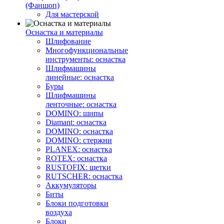
(Фаншоп)
Для мастерской
Оснастка и материалы
Шлифование
Многофункциональные
инструменты: оснастка
Шлифмашины
линейные: оснастка
Буры
Шлифмашины
ленточные: оснастка
DOMINO: шипы
Diamant: оснастка
DOMINO: оснастка
DOMINO: стержни
PLANEX: оснастка
ROTEX: оснастка
RUSTOFIX: щетки
RUTSCHER: оснастка
Аккумуляторы
Биты
Блоки подготовки
воздуха
Блоки