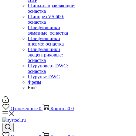
GRP
Шины-направляющие:
оснастка
Шипорез VS 600:
оснастка
Шлифмашинки
алмазные: оснастка
Шлифмашинки
пневмо: оснастка
Шлифмашинки
эксцентриковые:
оснастка
Шуруповерт DWC:
оснастка
Шурупы: DWC
Фрезы
Ещё
Отложенные
0
Корзина
0
0