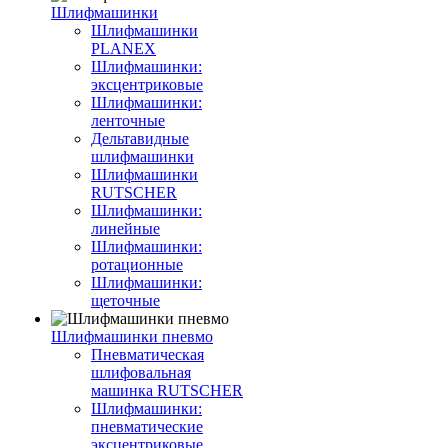
Шлифмашинки
Шлифмашинки
PLANEX
Шлифмашинки:
эксцентриковые
Шлифмашинки:
ленточные
Дельтавидные
шлифмашинки
Шлифмашинки
RUTSCHER
Шлифмашинки:
линейные
Шлифмашинки:
ротационные
Шлифмашинки:
щеточные
Шлифмашинки пневмо
Пневматическая
шлифовальная
машинка RUTSCHER
Шлифмашинки:
пневматические
эксцентриковые