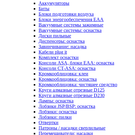
Аккумуляторы
Биты
Блоки подготовки воздуха
Блоки энергообеспечения EAA
Вакуумные системы зажимные
Вакуумные системы: оснастка
Диски пильные
Диспенсеры: оснастка
Завинчивание: насадка
Кабели plug it
Комплект оснастки
Консоли ASA, блоки EAA: оснастка
Консоли CT-ASA: оснастка
Кромкооблицовка: клеи
Кромкооблицовка: оснастка
Кромкооблицовка: чистящее средство
Круги алмазные отрезные D125
Круги алмазные отрезные D230
Лампы: оснастка
Лобзики JSP/BSP: оснастка
Лобзики: оснастка
Лобзики: пилки
Отвертки
Патроны / насадки сверлильные
Перемешиватели: насадки