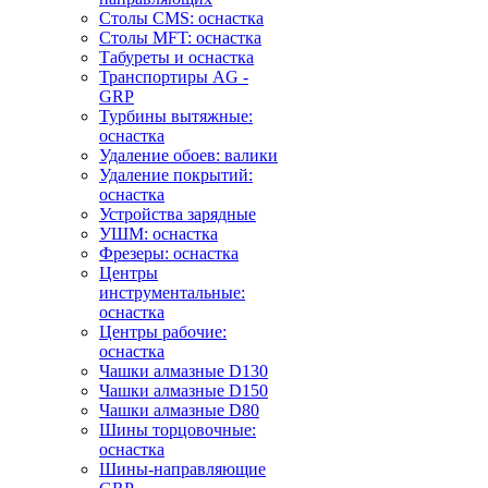
Столы CMS: оснастка
Столы MFT: оснастка
Табуреты и оснастка
Транспортиры AG -
GRP
Турбины вытяжные:
оснастка
Удаление обоев: валики
Удаление покрытий:
оснастка
Устройства зарядные
УШМ: оснастка
Фрезеры: оснастка
Центры
инструментальные:
оснастка
Центры рабочие:
оснастка
Чашки алмазные D130
Чашки алмазные D150
Чашки алмазные D80
Шины торцовочные:
оснастка
Шины-направляющие