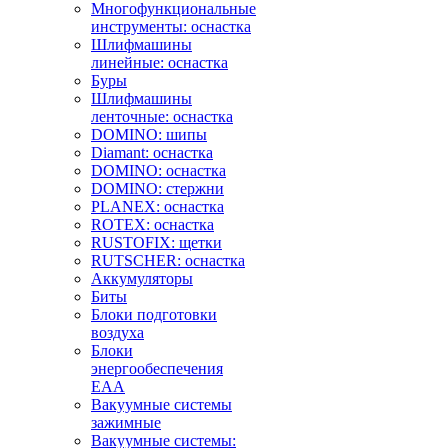
Многофункциональные
инструменты: оснастка
Шлифмашины
линейные: оснастка
Буры
Шлифмашины
ленточные: оснастка
DOMINO: шипы
Diamant: оснастка
DOMINO: оснастка
DOMINO: стержни
PLANEX: оснастка
ROTEX: оснастка
RUSTOFIX: щетки
RUTSCHER: оснастка
Аккумуляторы
Биты
Блоки подготовки
воздуха
Блоки
энергообеспечения
EAA
Вакуумные системы
зажимные
Вакуумные системы: