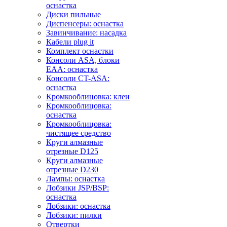
оснастка
Диски пильные
Диспенсеры: оснастка
Завинчивание: насадка
Кабели plug it
Комплект оснастки
Консоли ASA, блоки
EAA: оснастка
Консоли CT-ASA:
оснастка
Кромкооблицовка: клеи
Кромкооблицовка:
оснастка
Кромкооблицовка:
чистящее средство
Круги алмазные
отрезные D125
Круги алмазные
отрезные D230
Лампы: оснастка
Лобзики JSP/BSP:
оснастка
Лобзики: оснастка
Лобзики: пилки
Отвертки