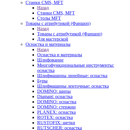
Станки CMS, MFT
Назад
Станки CMS, MFT
Столы MFT
Товары с атрибутикой (Фаншоп)
Назад
Товары с атрибутикой (Фаншоп)
Для мастерской
Оснастка и материалы
Назад
Оснастка и материалы
Шлифование
Многофункциональные инструменты:
оснастка
Шлифмашины линейные: оснастка
Буры
Шлифмашины ленточные: оснастка
DOMINO: шипы
Diamant: оснастка
DOMINO: оснастка
DOMINO: стержни
PLANEX: оснастка
ROTEX: оснастка
RUSTOFIX: щетки
RUTSCHER: оснастка