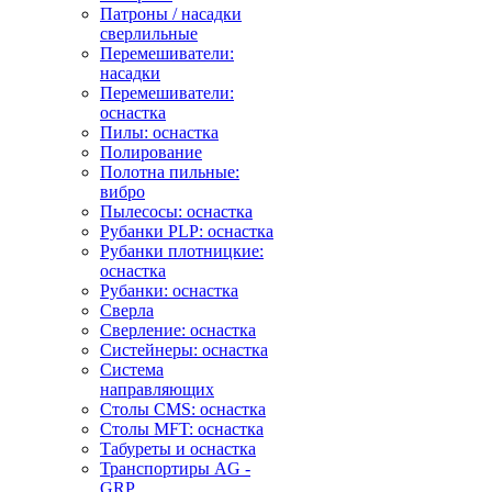
Патроны / насадки
сверлильные
Перемешиватели:
насадки
Перемешиватели:
оснастка
Пилы: оснастка
Полирование
Полотна пильные:
вибро
Пылесосы: оснастка
Рубанки PLP: оснастка
Рубанки плотницкие:
оснастка
Рубанки: оснастка
Сверла
Сверление: оснастка
Систейнеры: оснастка
Система
направляющих
Столы CMS: оснастка
Столы MFT: оснастка
Табуреты и оснастка
Транспортиры AG -
GRP