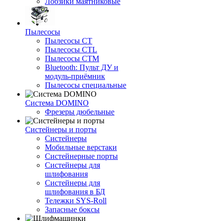
Лобзики маятниковые
Пылесосы
Пылесосы CT
Пылесосы CTL
Пылесосы CTM
Bluetooth: Пульт ДУ и
модуль-приёмник
Пылесосы специальные
Система DOMINO
Фрезеры дюбельные
Систейнеры и порты
Систейнеры
Мобильные верстаки
Систейнерные порты
Систейнеры для
шлифования
Систейнеры для
шлифования в БД
Тележки SYS-Roll
Запасные боксы