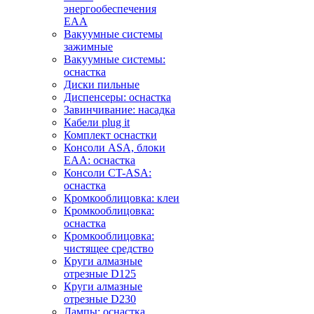
энергообеспечения
EAA
Вакуумные системы
зажимные
Вакуумные системы:
оснастка
Диски пильные
Диспенсеры: оснастка
Завинчивание: насадка
Кабели plug it
Комплект оснастки
Консоли ASA, блоки
EAA: оснастка
Консоли CT-ASA:
оснастка
Кромкооблицовка: клеи
Кромкооблицовка:
оснастка
Кромкооблицовка:
чистящее средство
Круги алмазные
отрезные D125
Круги алмазные
отрезные D230
Лампы: оснастка