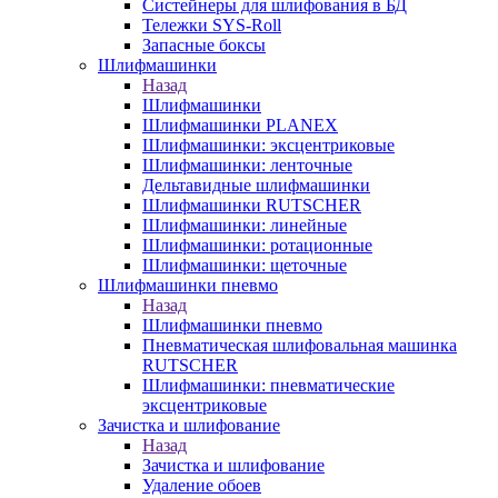
Систейнеры для шлифования в БД
Тележки SYS-Roll
Запасные боксы
Шлифмашинки
Назад
Шлифмашинки
Шлифмашинки PLANEX
Шлифмашинки: эксцентриковые
Шлифмашинки: ленточные
Дельтавидные шлифмашинки
Шлифмашинки RUTSCHER
Шлифмашинки: линейные
Шлифмашинки: ротационные
Шлифмашинки: щеточные
Шлифмашинки пневмо
Назад
Шлифмашинки пневмо
Пневматическая шлифовальная машинка
RUTSCHER
Шлифмашинки: пневматические
эксцентриковые
Зачистка и шлифование
Назад
Зачистка и шлифование
Удаление обоев