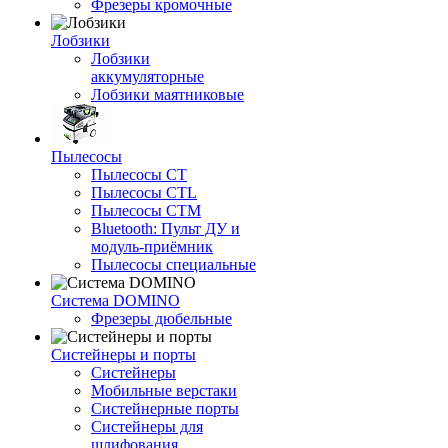
Фрезеры кромочные
Лобзики
Лобзики
аккумуляторные
Лобзики маятниковые
Пылесосы
Пылесосы CT
Пылесосы CTL
Пылесосы CTM
Bluetooth: Пульт ДУ и
модуль-приёмник
Пылесосы специальные
Система DOMINO
Фрезеры дюбельные
Систейнеры и порты
Систейнеры
Мобильные верстаки
Систейнерные порты
Систейнеры для
шлифования