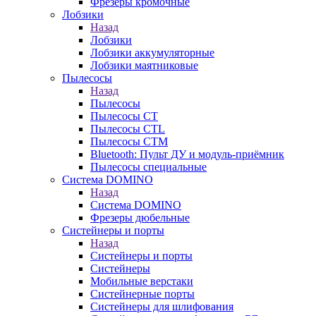
Фрезеры кромочные
Лобзики
Назад
Лобзики
Лобзики аккумуляторные
Лобзики маятниковые
Пылесосы
Назад
Пылесосы
Пылесосы CT
Пылесосы CTL
Пылесосы CTM
Bluetooth: Пульт ДУ и модуль-приёмник
Пылесосы специальные
Система DOMINO
Назад
Система DOMINO
Фрезеры дюбельные
Систейнеры и порты
Назад
Систейнеры и порты
Систейнеры
Мобильные верстаки
Систейнерные порты
Систейнеры для шлифования