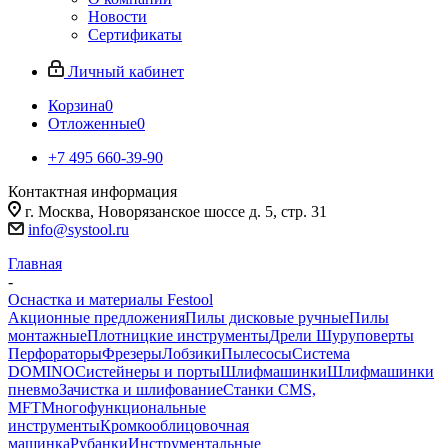
Новости
Сертификаты
Личный кабинет
Корзина
0
Отложенные
0
+7 495 660-39-90
Контактная информация
г. Москва, Новорязанское шоссе д. 5, стр. 31
info@systool.ru
Главная
-
Оснастка и материалы Festool
Акционные предложения
Пилы дисковые ручные
Пилы
монтажные
Плотницкие инструменты
Дрели Шуруповерты
Перфораторы
Фрезеры
Лобзики
Пылесосы
Система
DOMINO
Систейнеры и порты
Шлифмашинки
Шлифмашинки
пневмо
Зачистка и шлифование
Станки CMS,
MFT
Многофункциональные
инструменты
Кромкооблицовочная
машинка
Рубанки
Инструментальные