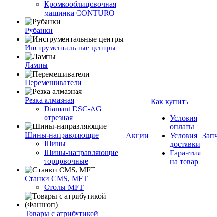
Кромкооблицовочная
машинка CONTURO
Рубанки
Инструментальные центры
Лампы
Перемешиватели
Резка алмазная
Как купить
Diamant DSC-AG
отрезная
Условия
оплаты
Шины-направляющие
Акции
Условия
Зап
Шины
доставки
Шины-направляющие
Гарантия
торцовочные
на товар
Станки CMS, MFT
Столы MFT
Товары с атрибутикой