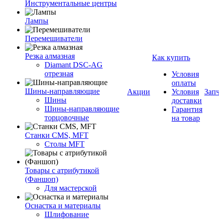
Инструментальные центры
Лампы
Перемешиватели
Резка алмазная
Как купить
Diamant DSC-AG
отрезная
Условия
оплаты
Шины-направляющие
Акции
Условия
Зап
Шины
доставки
Шины-направляющие
Гарантия
торцовочные
на товар
Станки CMS, MFT
Столы MFT
Товары с атрибутикой
(Фаншоп)
Для мастерской
Оснастка и материалы
Шлифование