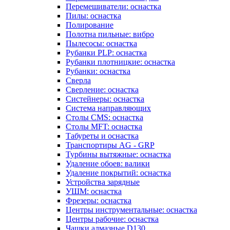
Перемешиватели: оснастка
Пилы: оснастка
Полирование
Полотна пильные: вибро
Пылесосы: оснастка
Рубанки PLP: оснастка
Рубанки плотницкие: оснастка
Рубанки: оснастка
Сверла
Сверление: оснастка
Систейнеры: оснастка
Система направляющих
Столы CMS: оснастка
Столы MFT: оснастка
Табуреты и оснастка
Транспортиры AG - GRP
Турбины вытяжные: оснастка
Удаление обоев: валики
Удаление покрытий: оснастка
Устройства зарядные
УШМ: оснастка
Фрезеры: оснастка
Центры инструментальные: оснастка
Центры рабочие: оснастка
Чашки алмазные D130