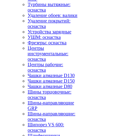
Турбины вытяжные:
оснастка
Удаление обоев: валики
Удаление покрытий:
оснастка
Устройства зарядные
УШМ: оснастка
Фрезеры: оснастка
Центры
инструментальные:
оснастка
Центры рабочие:
оснастка
Чашки алмазные D130
Чашки алмазные D150
Чашки алмазные D80
Шины торцовочные:
оснастка
Шины-направляющие
GRP
Шины-направляющие:
оснастка
Шипорез VS 600:
оснастка
Шлифмашинки