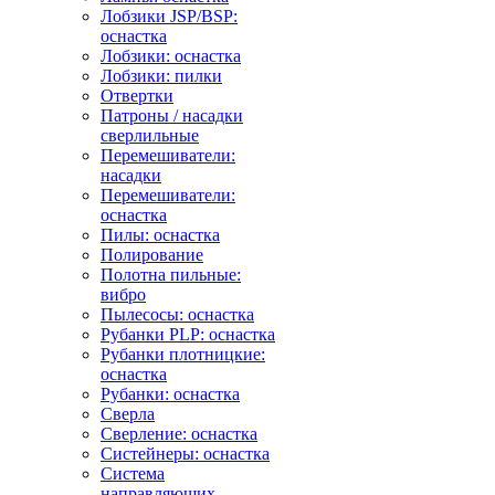
Лобзики JSP/BSP:
оснастка
Лобзики: оснастка
Лобзики: пилки
Отвертки
Патроны / насадки
сверлильные
Перемешиватели:
насадки
Перемешиватели:
оснастка
Пилы: оснастка
Полирование
Полотна пильные:
вибро
Пылесосы: оснастка
Рубанки PLP: оснастка
Рубанки плотницкие:
оснастка
Рубанки: оснастка
Сверла
Сверление: оснастка
Систейнеры: оснастка
Система
направляющих