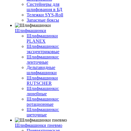
Систейнеры для
шлифования в БД
Тележки SYS-Roll
Запасные боксы
Шлифмашинки
Шлифмашинки
PLANEX
Шлифмашинки:
эксцентриковые
Шлифмашинки:
ленточные
Дельтавидные
шлифмашинки
Шлифмашинки
RUTSCHER
Шлифмашинки:
линейные
Шлифмашинки:
ротационные
Шлифмашинки:
щеточные
Шлифмашинки пневмо
Пневматическая