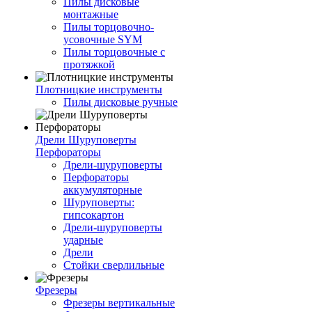
Пилы дисковые
монтажные
Пилы торцовочно-
усовочные SYM
Пилы торцовочные с
протяжкой
Плотницкие инструменты
Пилы дисковые ручные
Дрели Шуруповерты
Перфораторы
Дрели-шуруповерты
Перфораторы
аккумуляторные
Шуруповерты:
гипсокартон
Дрели-шуруповерты
ударные
Дрели
Стойки сверлильные
Фрезеры
Фрезеры вертикальные