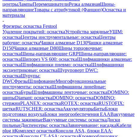
центры
Лампы
Перемешиватели
Резка алмазная
Шины-
направляющие
Товары с атрибутикой (Фаншоп)
Оснастка и
материалы
-
Фрезеры: оснастка Festool
Удаление покрытий: оснастка
Устройства зарядные
УШМ:
оснастка
Центры инструментальные: оснастка
Центры
рабочие: оснастка
Чашки алмазные D130
Чашки алмазные
D150
Чашки алмазные D80
Шины торцовочные:
оснастка
Шины-направляющие GRP
Шины-направляющие:
оснастка
Шипорез VS 600: оснастка
Шлифмашинки алмазные:
оснастка
Шлифмашинки пневмо: оснастка
Шлифмашинки
эксцентриковые: оснастка
Шуруповерт DWC:
оснастка
Шурупы:
DWC
Фрезы
Шлифование
Многофункциональные
инструменты: оснастка
Шлифмашины линейные:
оснастка
Буры
Шлифмашины ленточные: оснастка
DOMINO:
шипы
Diamant: оснастка
DOMINO: оснастка
DOMINO:
стержни
PLANEX: оснастка
ROTEX: оснастка
RUSTOFIX:
щетки
RUTSCHER: оснастка
Аккумуляторы
Биты
Блоки
подготовки воздуха
Блоки энергообеспечения EAA
Вакуумные
системы зажимные
Вакуумные системы: оснастка
Диски
пильные
Диспенсеры: оснастка
Завинчивание: насадка
Кабели
plug it
Комплект оснастки
Консоли ASA, блоки EAA:
оснастка
Консоли CT-ASA: оснастка
Кромкооблицовка: