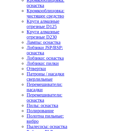
Кромкооблицовка:
оснастка
Кромкооблицовка:
чистящее средство
Круги алмазные
отрезные D125
Круги алмазные
отрезные D230
Лампы: оснастка
Лобзики JSP/BSP:
оснастка
Лобзики: оснастка
Лобзики: пилки
Отвертки
Патроны / насадки
сверлильные
Перемешиватели:
насадки
Перемешиватели:
оснастка
Пилы: оснастка
Полирование
Полотна пильные:
вибро
Пылесосы: оснастка