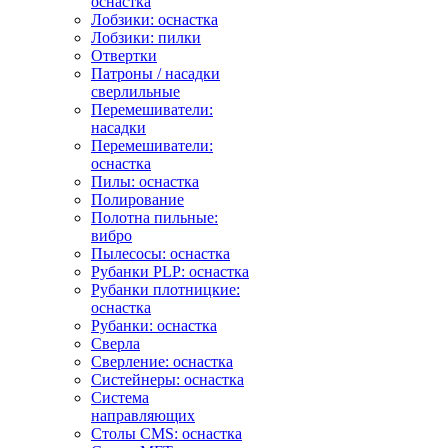
оснастка
Лобзики: оснастка
Лобзики: пилки
Отвертки
Патроны / насадки
сверлильные
Перемешиватели:
насадки
Перемешиватели:
оснастка
Пилы: оснастка
Полирование
Полотна пильные:
вибро
Пылесосы: оснастка
Рубанки PLP: оснастка
Рубанки плотницкие:
оснастка
Рубанки: оснастка
Сверла
Сверление: оснастка
Систейнеры: оснастка
Система
направляющих
Столы CMS: оснастка