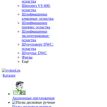
оснастка
Шипорез VS 600:
оснастка
Шлифмашинки
алмазные: оснастка
Шлифмашинки
пневмо: оснастка
Шлифмашинки
эксцентриковые:
оснастка
Шуруповерт DWC:
оснастка
Шурупы: DWC
Фрезы
Ещё
Каталог
Акционные предложения
Пилы дисковые ручные