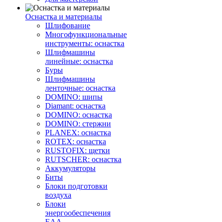
Оснастка и материалы
Шлифование
Многофункциональные
инструменты: оснастка
Шлифмашины
линейные: оснастка
Буры
Шлифмашины
ленточные: оснастка
DOMINO: шипы
Diamant: оснастка
DOMINO: оснастка
DOMINO: стержни
PLANEX: оснастка
ROTEX: оснастка
RUSTOFIX: щетки
RUTSCHER: оснастка
Аккумуляторы
Биты
Блоки подготовки
воздуха
Блоки
энергообеспечения
EAA