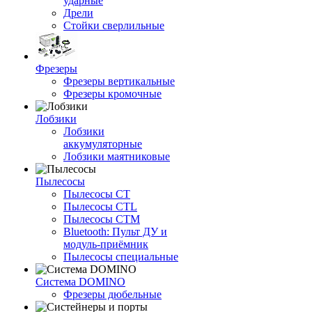
ударные
Дрели
Стойки сверлильные
Фрезеры
Фрезеры вертикальные
Фрезеры кромочные
Лобзики
Лобзики
аккумуляторные
Лобзики маятниковые
Пылесосы
Пылесосы CT
Пылесосы CTL
Пылесосы CTM
Bluetooth: Пульт ДУ и
модуль-приёмник
Пылесосы специальные
Система DOMINO
Фрезеры дюбельные