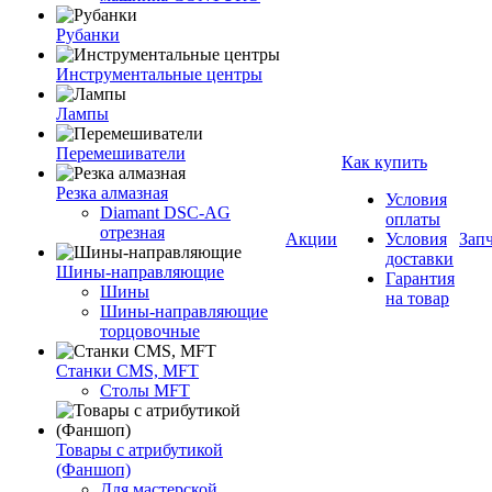
Рубанки
Инструментальные центры
Лампы
Перемешиватели
Как купить
Резка алмазная
Условия
Diamant DSC-AG
оплаты
отрезная
Акции
Условия
Зап
доставки
Шины-направляющие
Гарантия
Шины
на товар
Шины-направляющие
торцовочные
Станки CMS, MFT
Столы MFT
Товары с атрибутикой
(Фаншоп)
Для мастерской