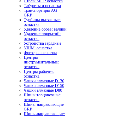
Столы MFT: оснастка
Табуреты и оснастка
Транспортиры AG -
GRP
Турбины вытяжные:
оснастка
Удаление обоев: валики
Удаление покрытий:
оснастка
Устройства зарядные
УШМ: оснастка
Фрезеры: оснастка
Центры
инструментальные:
оснастка
Центры рабочие:
оснастка
Чашки алмазные D130
Чашки алмазные D150
Чашки алмазные D80
Шины торцовочные:
оснастка
Шины-направляющие
GRP
Шины-направляющие: