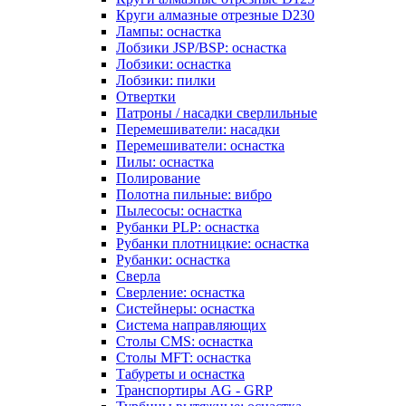
Круги алмазные отрезные D230
Лампы: оснастка
Лобзики JSP/BSP: оснастка
Лобзики: оснастка
Лобзики: пилки
Отвертки
Патроны / насадки сверлильные
Перемешиватели: насадки
Перемешиватели: оснастка
Пилы: оснастка
Полирование
Полотна пильные: вибро
Пылесосы: оснастка
Рубанки PLP: оснастка
Рубанки плотницкие: оснастка
Рубанки: оснастка
Сверла
Сверление: оснастка
Систейнеры: оснастка
Система направляющих
Столы CMS: оснастка
Столы MFT: оснастка
Табуреты и оснастка
Транспортиры AG - GRP