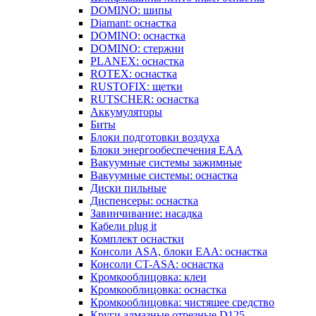
DOMINO: шипы
Diamant: оснастка
DOMINO: оснастка
DOMINO: стержни
PLANEX: оснастка
ROTEX: оснастка
RUSTOFIX: щетки
RUTSCHER: оснастка
Аккумуляторы
Биты
Блоки подготовки воздуха
Блоки энергообеспечения EAA
Вакуумные системы зажимные
Вакуумные системы: оснастка
Диски пильные
Диспенсеры: оснастка
Завинчивание: насадка
Кабели plug it
Комплект оснастки
Консоли ASA, блоки EAA: оснастка
Консоли CT-ASA: оснастка
Кромкооблицовка: клеи
Кромкооблицовка: оснастка
Кромкооблицовка: чистящее средство
Круги алмазные отрезные D125