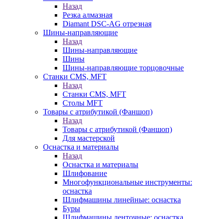
Назад
Резка алмазная
Diamant DSC-AG отрезная
Шины-направляющие
Назад
Шины-направляющие
Шины
Шины-направляющие торцовочные
Станки CMS, MFT
Назад
Станки CMS, MFT
Столы MFT
Товары с атрибутикой (Фаншоп)
Назад
Товары с атрибутикой (Фаншоп)
Для мастерской
Оснастка и материалы
Назад
Оснастка и материалы
Шлифование
Многофункциональные инструменты:
оснастка
Шлифмашины линейные: оснастка
Буры
Шлифмашины ленточные: оснастка