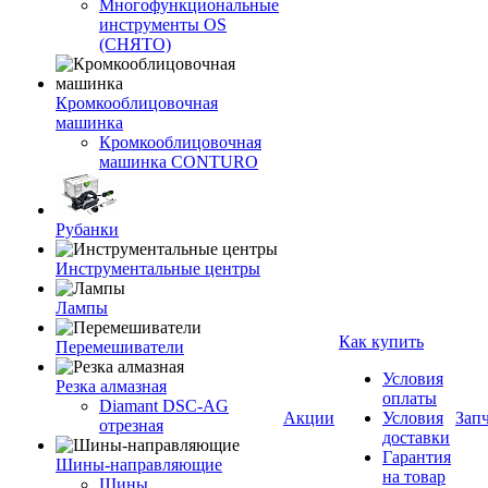
Многофункциональные
инструменты OS
(СНЯТО)
Кромкооблицовочная
машинка
Кромкооблицовочная
машинка CONTURO
Рубанки
Инструментальные центры
Лампы
Как купить
Перемешиватели
Условия
Резка алмазная
оплаты
Diamant DSC-AG
Акции
Условия
Зап
отрезная
доставки
Гарантия
Шины-направляющие
на товар
Шины