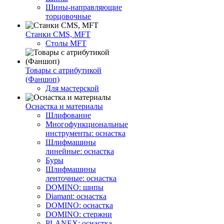
Шины-направляющие
торцовочные
Станки CMS, MFT
Столы MFT
Товары с атрибутикой
(Фаншоп)
Для мастерской
Оснастка и материалы
Шлифование
Многофункциональные
инструменты: оснастка
Шлифмашины
линейные: оснастка
Буры
Шлифмашины
ленточные: оснастка
DOMINO: шипы
Diamant: оснастка
DOMINO: оснастка
DOMINO: стержни
PLANEX: оснастка