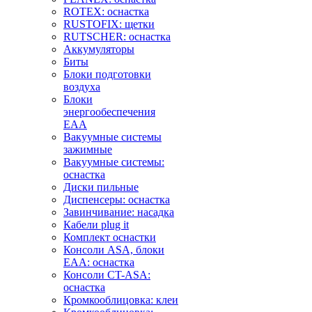
ROTEX: оснастка
RUSTOFIX: щетки
RUTSCHER: оснастка
Аккумуляторы
Биты
Блоки подготовки
воздуха
Блоки
энергообеспечения
EAA
Вакуумные системы
зажимные
Вакуумные системы:
оснастка
Диски пильные
Диспенсеры: оснастка
Завинчивание: насадка
Кабели plug it
Комплект оснастки
Консоли ASA, блоки
EAA: оснастка
Консоли CT-ASA:
оснастка
Кромкооблицовка: клеи