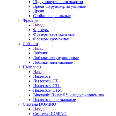
Шуруповерты: гипсокартон
Дрели-шуруповерты ударные
Дрели
Стойки сверлильные
Фрезеры
Назад
Фрезеры
Фрезеры вертикальные
Фрезеры кромочные
Лобзики
Назад
Лобзики
Лобзики аккумуляторные
Лобзики маятниковые
Пылесосы
Назад
Пылесосы
Пылесосы CT
Пылесосы CTL
Пылесосы CTM
Bluetooth: Пульт ДУ и модуль-приёмник
Пылесосы специальные
Система DOMINO
Назад
Система DOMINO