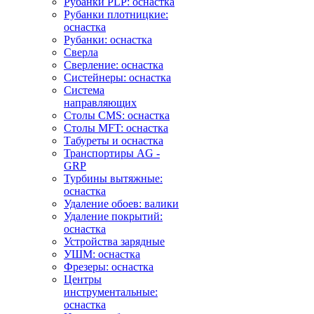
Рубанки PLP: оснастка
Рубанки плотницкие:
оснастка
Рубанки: оснастка
Сверла
Сверление: оснастка
Систейнеры: оснастка
Система
направляющих
Столы CMS: оснастка
Столы MFT: оснастка
Табуреты и оснастка
Транспортиры AG -
GRP
Турбины вытяжные:
оснастка
Удаление обоев: валики
Удаление покрытий:
оснастка
Устройства зарядные
УШМ: оснастка
Фрезеры: оснастка
Центры
инструментальные:
оснастка