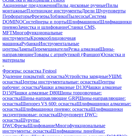
Акционные предложения
Пилы дисковые ручные
Пилы
монтажные
Плотницкие инструменты
Дрели Шуруповерты
Перфораторы
Фрезеры
Лобзики
Пылесосы
Система
DOMINO
Систейнеры и порты
Шлифмашинки
Шлифмашинки
пневмо
Зачистка и шлифование
Станки CMS,
MFT
Многофункциональные
инструменты
Кромкооблицовочная
машинка
Рубанки
Инструментальные
центры
Лампы
Перемешиватели
Резка алмазная
Шины-
направляющие
Товары с атрибутикой (Фаншоп)
Оснастка и
материалы
-
Фрезеры: оснастка Festool
Удаление покрытий: оснастка
Устройства зарядные
УШМ:
оснастка
Центры инструментальные: оснастка
Центры
рабочие: оснастка
Чашки алмазные D130
Чашки алмазные
D150
Чашки алмазные D80
Шины торцовочные:
оснастка
Шины-направляющие GRP
Шины-направляющие:
оснастка
Шипорез VS 600: оснастка
Шлифмашинки алмазные:
оснастка
Шлифмашинки пневмо: оснастка
Шлифмашинки
эксцентриковые: оснастка
Шуруповерт DWC:
оснастка
Шурупы:
DWC
Фрезы
Шлифование
Многофункциональные
инструменты: оснастка
Шлифмашины линейные: