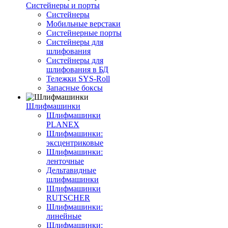
Систейнеры и порты
Систейнеры
Мобильные верстаки
Систейнерные порты
Систейнеры для
шлифования
Систейнеры для
шлифования в БД
Тележки SYS-Roll
Запасные боксы
Шлифмашинки
Шлифмашинки
PLANEX
Шлифмашинки:
эксцентриковые
Шлифмашинки:
ленточные
Дельтавидные
шлифмашинки
Шлифмашинки
RUTSCHER
Шлифмашинки:
линейные
Шлифмашинки: