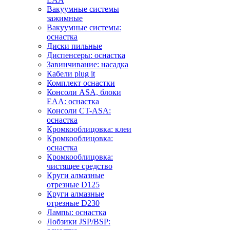
Вакуумные системы
зажимные
Вакуумные системы:
оснастка
Диски пильные
Диспенсеры: оснастка
Завинчивание: насадка
Кабели plug it
Комплект оснастки
Консоли ASA, блоки
EAA: оснастка
Консоли CT-ASA:
оснастка
Кромкооблицовка: клеи
Кромкооблицовка:
оснастка
Кромкооблицовка:
чистящее средство
Круги алмазные
отрезные D125
Круги алмазные
отрезные D230
Лампы: оснастка
Лобзики JSP/BSP: