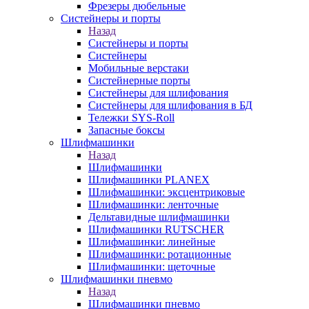
Фрезеры дюбельные
Систейнеры и порты
Назад
Систейнеры и порты
Систейнеры
Мобильные верстаки
Систейнерные порты
Систейнеры для шлифования
Систейнеры для шлифования в БД
Тележки SYS-Roll
Запасные боксы
Шлифмашинки
Назад
Шлифмашинки
Шлифмашинки PLANEX
Шлифмашинки: эксцентриковые
Шлифмашинки: ленточные
Дельтавидные шлифмашинки
Шлифмашинки RUTSCHER
Шлифмашинки: линейные
Шлифмашинки: ротационные
Шлифмашинки: щеточные
Шлифмашинки пневмо
Назад
Шлифмашинки пневмо