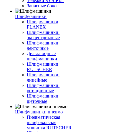
Тележки SYS-Roll
Запасные боксы
Шлифмашинки
Шлифмашинки
PLANEX
Шлифмашинки:
эксцентриковые
Шлифмашинки:
ленточные
Дельтавидные
шлифмашинки
Шлифмашинки
RUTSCHER
Шлифмашинки:
линейные
Шлифмашинки:
ротационные
Шлифмашинки:
щеточные
Шлифмашинки пневмо
Пневматическая
шлифовальная
машинка RUTSCHER