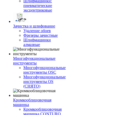
Шлифмашинки:
пневматические
эксцентриковые
Зачистка и шлифование
Удаление обоев
Фрезеры зачистные
Шлифмашинки
алмазные
Многофункциональные
инструменты
Многофункциональные
инструменты OSC
Многофункциональные
инструменты OS
(СНЯТО)
Кромкооблицовочная
машинка
Кромкооблицовочная
машинка CONTURO