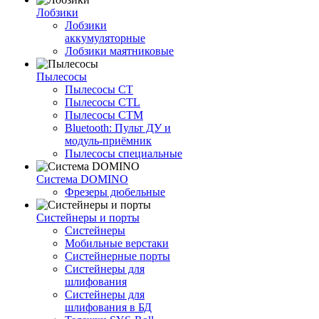
Лобзики
Лобзики
аккумуляторные
Лобзики маятниковые
Пылесосы
Пылесосы CT
Пылесосы CTL
Пылесосы CTM
Bluetooth: Пульт ДУ и
модуль-приёмник
Пылесосы специальные
Система DOMINO
Фрезеры дюбельные
Систейнеры и порты
Систейнеры
Мобильные верстаки
Систейнерные порты
Систейнеры для
шлифования
Систейнеры для
шлифования в БД