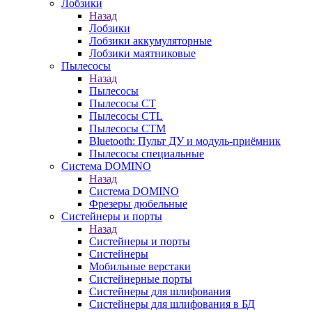
Лобзики
Назад
Лобзики
Лобзики аккумуляторные
Лобзики маятниковые
Пылесосы
Назад
Пылесосы
Пылесосы CT
Пылесосы CTL
Пылесосы CTM
Bluetooth: Пульт ДУ и модуль-приёмник
Пылесосы специальные
Система DOMINO
Назад
Система DOMINO
Фрезеры дюбельные
Систейнеры и порты
Назад
Систейнеры и порты
Систейнеры
Мобильные верстаки
Систейнерные порты
Систейнеры для шлифования
Систейнеры для шлифования в БД