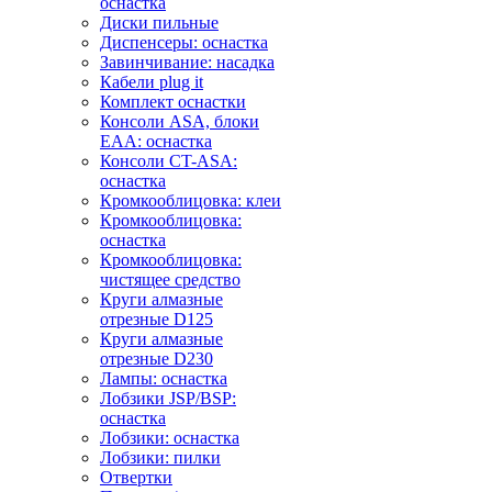
оснастка
Диски пильные
Диспенсеры: оснастка
Завинчивание: насадка
Кабели plug it
Комплект оснастки
Консоли ASA, блоки
EAA: оснастка
Консоли CT-ASA:
оснастка
Кромкооблицовка: клеи
Кромкооблицовка:
оснастка
Кромкооблицовка:
чистящее средство
Круги алмазные
отрезные D125
Круги алмазные
отрезные D230
Лампы: оснастка
Лобзики JSP/BSP:
оснастка
Лобзики: оснастка
Лобзики: пилки
Отвертки