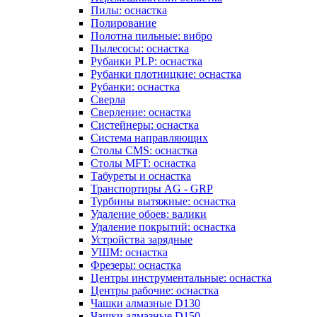
Пилы: оснастка
Полирование
Полотна пильные: вибро
Пылесосы: оснастка
Рубанки PLP: оснастка
Рубанки плотницкие: оснастка
Рубанки: оснастка
Сверла
Сверление: оснастка
Систейнеры: оснастка
Система направляющих
Столы CMS: оснастка
Столы MFT: оснастка
Табуреты и оснастка
Транспортиры AG - GRP
Турбины вытяжные: оснастка
Удаление обоев: валики
Удаление покрытий: оснастка
Устройства зарядные
УШМ: оснастка
Фрезеры: оснастка
Центры инструментальные: оснастка
Центры рабочие: оснастка
Чашки алмазные D130
Чашки алмазные D150