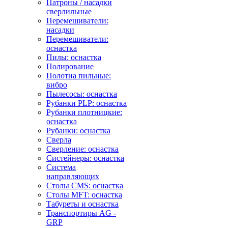
Патроны / насадки
сверлильные
Перемешиватели:
насадки
Перемешиватели:
оснастка
Пилы: оснастка
Полирование
Полотна пильные:
вибро
Пылесосы: оснастка
Рубанки PLP: оснастка
Рубанки плотницкие:
оснастка
Рубанки: оснастка
Сверла
Сверление: оснастка
Систейнеры: оснастка
Система
направляющих
Столы CMS: оснастка
Столы MFT: оснастка
Табуреты и оснастка
Транспортиры AG -
GRP