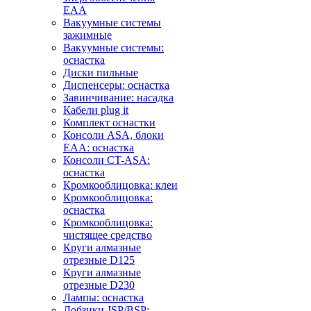
EAA
Вакуумные системы
зажимные
Вакуумные системы:
оснастка
Диски пильные
Диспенсеры: оснастка
Завинчивание: насадка
Кабели plug it
Комплект оснастки
Консоли ASA, блоки
EAA: оснастка
Консоли CT-ASA:
оснастка
Кромкооблицовка: клеи
Кромкооблицовка:
оснастка
Кромкооблицовка:
чистящее средство
Круги алмазные
отрезные D125
Круги алмазные
отрезные D230
Лампы: оснастка
Лобзики JSP/BSP: