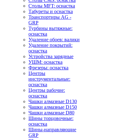
Столы CMS: оснастка
Столы MFT: оснастка
Табуреты и оснастка
Транспортиры AG -
GRP
Турбины вытяжные:
оснастка
Удаление обоев: валики
Удаление покрытий:
оснастка
Устройства зарядные
УШМ: оснастка
Фрезеры: оснастка
Центры
инструментальные:
оснастка
Центры рабочие:
оснастка
Чашки алмазные D130
Чашки алмазные D150
Чашки алмазные D80
Шины торцовочные:
оснастка
Шины-направляющие
GRP