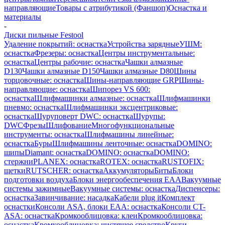
направляющие
Товары с атрибутикой (Фаншоп)
Оснастка и
материалы
-
Диски пильные Festool
Удаление покрытий: оснастка
Устройства зарядные
УШМ:
оснастка
Фрезеры: оснастка
Центры инструментальные:
оснастка
Центры рабочие: оснастка
Чашки алмазные
D130
Чашки алмазные D150
Чашки алмазные D80
Шины
торцовочные: оснастка
Шины-направляющие GRP
Шины-
направляющие: оснастка
Шипорез VS 600:
оснастка
Шлифмашинки алмазные: оснастка
Шлифмашинки
пневмо: оснастка
Шлифмашинки эксцентриковые:
оснастка
Шуруповерт DWC: оснастка
Шурупы:
DWC
Фрезы
Шлифование
Многофункциональные
инструменты: оснастка
Шлифмашины линейные:
оснастка
Буры
Шлифмашины ленточные: оснастка
DOMINO:
шипы
Diamant: оснастка
DOMINO: оснастка
DOMINO:
стержни
PLANEX: оснастка
ROTEX: оснастка
RUSTOFIX:
щетки
RUTSCHER: оснастка
Аккумуляторы
Биты
Блоки
подготовки воздуха
Блоки энергообеспечения EAA
Вакуумные
системы зажимные
Вакуумные системы: оснастка
Диспенсеры:
оснастка
Завинчивание: насадка
Кабели plug it
Комплект
оснастки
Консоли ASA, блоки EAA: оснастка
Консоли CT-
ASA: оснастка
Кромкооблицовка: клеи
Кромкооблицовка:
оснастка
Кромкооблицовка: чистящее средство
Круги