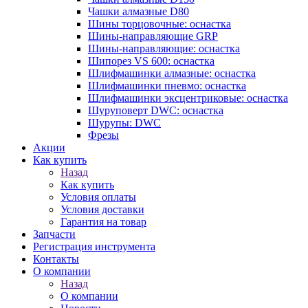
Чашки алмазные D80
Шины торцовочные: оснастка
Шины-направляющие GRP
Шины-направляющие: оснастка
Шипорез VS 600: оснастка
Шлифмашинки алмазные: оснастка
Шлифмашинки пневмо: оснастка
Шлифмашинки эксцентриковые: оснастка
Шуруповерт DWC: оснастка
Шурупы: DWC
Фрезы
Акции
Как купить
Назад
Как купить
Условия оплаты
Условия доставки
Гарантия на товар
Запчасти
Регистрация инструмента
Контакты
О компании
Назад
О компании