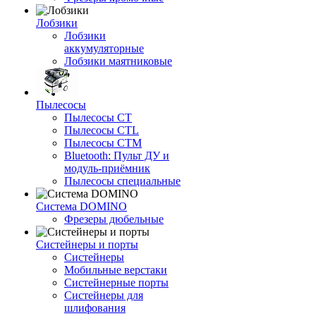
Лобзики
Лобзики
аккумуляторные
Лобзики маятниковые
Пылесосы
Пылесосы CT
Пылесосы CTL
Пылесосы CTM
Bluetooth: Пульт ДУ и
модуль-приёмник
Пылесосы специальные
Система DOMINO
Фрезеры дюбельные
Систейнеры и порты
Систейнеры
Мобильные верстаки
Систейнерные порты
Систейнеры для
шлифования