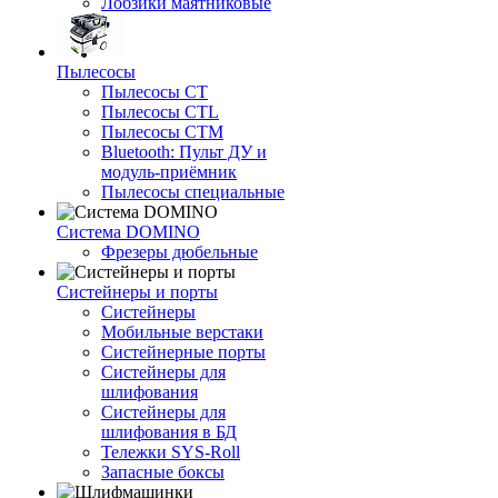
Лобзики маятниковые
Пылесосы
Пылесосы CT
Пылесосы CTL
Пылесосы CTM
Bluetooth: Пульт ДУ и
модуль-приёмник
Пылесосы специальные
Система DOMINO
Фрезеры дюбельные
Систейнеры и порты
Систейнеры
Мобильные верстаки
Систейнерные порты
Систейнеры для
шлифования
Систейнеры для
шлифования в БД
Тележки SYS-Roll
Запасные боксы