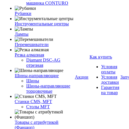
машинка CONTURO
Рубанки
Инструментальные центры
Лампы
Перемешиватели
Резка алмазная
Как купить
Diamant DSC-AG
отрезная
Условия
оплаты
Шины-направляющие
Акции
Условия
Зап
Шины
доставки
Шины-направляющие
Гарантия
торцовочные
на товар
Станки CMS, MFT
Столы MFT
Товары с атрибутикой
(Фаншоп)