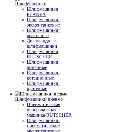
Шлифмашинки
Шлифмашинки
PLANEX
Шлифмашинки:
эксцентриковые
Шлифмашинки:
ленточные
Дельтавидные
шлифмашинки
Шлифмашинки
RUTSCHER
Шлифмашинки:
линейные
Шлифмашинки:
ротационные
Шлифмашинки:
щеточные
Шлифмашинки пневмо
Пневматическая
шлифовальная
машинка RUTSCHER
Шлифмашинки:
пневматические
эксцентриковые