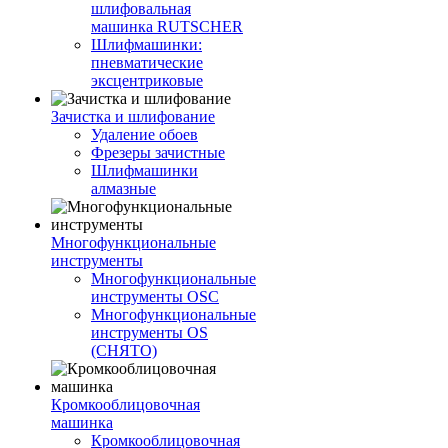
шлифовальная
машинка RUTSCHER
Шлифмашинки:
пневматические
эксцентриковые
Зачистка и шлифование
Удаление обоев
Фрезеры зачистные
Шлифмашинки
алмазные
Многофункциональные
инструменты
Многофункциональные
инструменты OSC
Многофункциональные
инструменты OS
(СНЯТО)
Кромкооблицовочная
машинка
Кромкооблицовочная