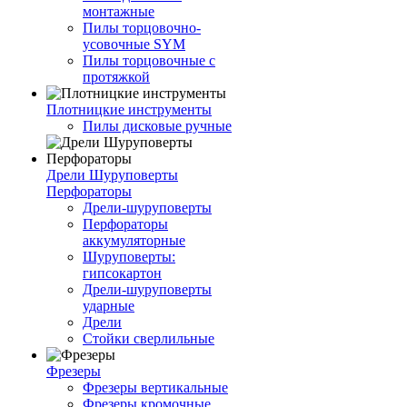
монтажные
Пилы торцовочно-
усовочные SYM
Пилы торцовочные с
протяжкой
Плотницкие инструменты
Пилы дисковые ручные
Дрели Шуруповерты
Перфораторы
Дрели-шуруповерты
Перфораторы
аккумуляторные
Шуруповерты:
гипсокартон
Дрели-шуруповерты
ударные
Дрели
Стойки сверлильные
Фрезеры
Фрезеры вертикальные
Фрезеры кромочные