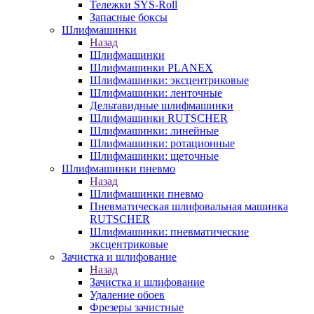
Тележки SYS-Roll
Запасные боксы
Шлифмашинки
Назад
Шлифмашинки
Шлифмашинки PLANEX
Шлифмашинки: эксцентриковые
Шлифмашинки: ленточные
Дельтавидные шлифмашинки
Шлифмашинки RUTSCHER
Шлифмашинки: линейные
Шлифмашинки: ротационные
Шлифмашинки: щеточные
Шлифмашинки пневмо
Назад
Шлифмашинки пневмо
Пневматическая шлифовальная машинка
RUTSCHER
Шлифмашинки: пневматические
эксцентриковые
Зачистка и шлифование
Назад
Зачистка и шлифование
Удаление обоев
Фрезеры зачистные