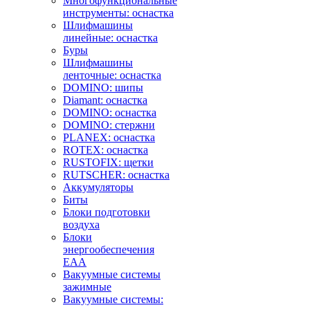
Многофункциональные
инструменты: оснастка
Шлифмашины
линейные: оснастка
Буры
Шлифмашины
ленточные: оснастка
DOMINO: шипы
Diamant: оснастка
DOMINO: оснастка
DOMINO: стержни
PLANEX: оснастка
ROTEX: оснастка
RUSTOFIX: щетки
RUTSCHER: оснастка
Аккумуляторы
Биты
Блоки подготовки
воздуха
Блоки
энергообеспечения
EAA
Вакуумные системы
зажимные
Вакуумные системы: