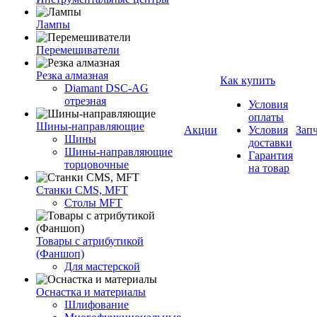
Лампы
Перемешиватели
Резка алмазная
Как купить
Diamant DSC-AG
отрезная
Условия
оплаты
Шины-направляющие
Акции
Условия
Зап
Шины
доставки
Шины-направляющие
Гарантия
торцовочные
на товар
Станки CMS, MFT
Столы MFT
Товары с атрибутикой
(Фаншоп)
Для мастерской
Оснастка и материалы
Шлифование