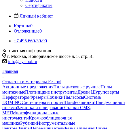
Новости
Сертификаты
Личный кабинет
Корзина
0
Отложенные
0
+7 495 660-39-90
Контактная информация
г. Москва, Новорязанское шоссе д. 5, стр. 31
info@systool.ru
Главная
-
Оснастка и материалы Festool
Акционные предложения
Пилы дисковые ручные
Пилы
монтажные
Плотницкие инструменты
Дрели Шуруповерты
Перфораторы
Фрезеры
Лобзики
Пылесосы
Система
DOMINO
Систейнеры и порты
Шлифмашинки
Шлифмашинки
пневмо
Зачистка и шлифование
Станки CMS,
MFT
Многофункциональные
инструменты
Кромкооблицовочная
машинка
Рубанки
Инструментальные
центры
Лампы
Перемешиватели
Резка алмазная
Шины-