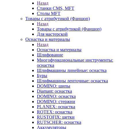
Назад
Станки CMS, MFT
Столы MFT
Товары с атрибутикой (Фаншоп)
Назад
Товары с атрибутикой (Фаншоп)
Для мастерской
Оснастка и материалы
Назад
Оснастка и материалы
Шлифование
Многофункциональные инструменты:
оснастка
Шлифмашины линейные: оснастка
Буры
Шлифмашины ленточные: оснастка
DOMINO: шипы
Diamant: оснастка
DOMINO: оснастка
DOMINO: стержни
PLANEX: оснастка
ROTEX: оснастка
RUSTOFIX: щетки
RUTSCHER: оснастка
Аккумуляторы