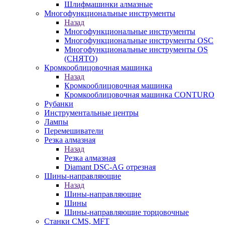
Шлифмашинки алмазные
Многофункциональные инструменты
Назад
Многофункциональные инструменты
Многофункциональные инструменты OSC
Многофункциональные инструменты OS
(СНЯТО)
Кромкооблицовочная машинка
Назад
Кромкооблицовочная машинка
Кромкооблицовочная машинка CONTURO
Рубанки
Инструментальные центры
Лампы
Перемешиватели
Резка алмазная
Назад
Резка алмазная
Diamant DSC-AG отрезная
Шины-направляющие
Назад
Шины-направляющие
Шины
Шины-направляющие торцовочные
Станки CMS, MFT