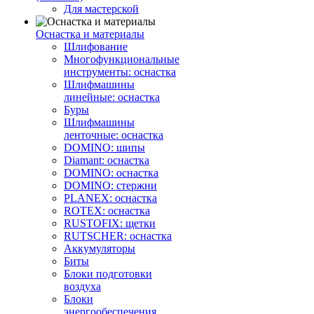
Для мастерской
Оснастка и материалы
Шлифование
Многофункциональные
инструменты: оснастка
Шлифмашины
линейные: оснастка
Буры
Шлифмашины
ленточные: оснастка
DOMINO: шипы
Diamant: оснастка
DOMINO: оснастка
DOMINO: стержни
PLANEX: оснастка
ROTEX: оснастка
RUSTOFIX: щетки
RUTSCHER: оснастка
Аккумуляторы
Биты
Блоки подготовки
воздуха
Блоки
энергообеспечения