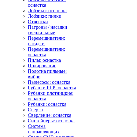
оснастка
Лобзики: оснастка
Лобзики: пилки
Отвертки
Патроны / насадки
сверлильные
Перемешиватели:
насадки
Перемешиватели:
оснастка
Пилы: оснастка
Полирование
Полотна пильные:
вибро
Пылесосы: оснастка
Рубанки PLP: оснастка
Рубанки плотницкие:
оснастка
Рубанки: оснастка
Сверла
Сверление: оснастка
Систейнеры: оснастка
Система
направляющих