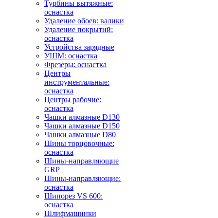
Турбины вытяжные:
оснастка
Удаление обоев: валики
Удаление покрытий:
оснастка
Устройства зарядные
УШМ: оснастка
Фрезеры: оснастка
Центры
инструментальные:
оснастка
Центры рабочие:
оснастка
Чашки алмазные D130
Чашки алмазные D150
Чашки алмазные D80
Шины торцовочные:
оснастка
Шины-направляющие
GRP
Шины-направляющие:
оснастка
Шипорез VS 600:
оснастка
Шлифмашинки