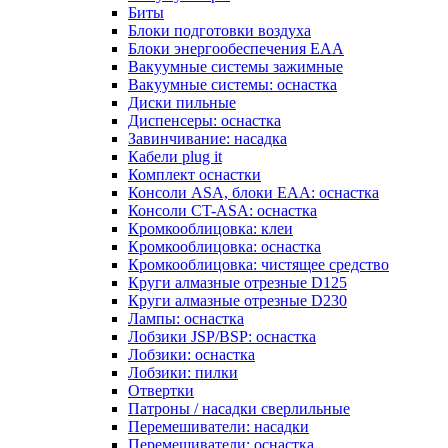
Биты
Блоки подготовки воздуха
Блоки энергообеспечения EAA
Вакуумные системы зажимные
Вакуумные системы: оснастка
Диски пильные
Диспенсеры: оснастка
Завинчивание: насадка
Кабели plug it
Комплект оснастки
Консоли ASA, блоки EAA: оснастка
Консоли CT-ASA: оснастка
Кромкооблицовка: клеи
Кромкооблицовка: оснастка
Кромкооблицовка: чистящее средство
Круги алмазные отрезные D125
Круги алмазные отрезные D230
Лампы: оснастка
Лобзики JSP/BSP: оснастка
Лобзики: оснастка
Лобзики: пилки
Отвертки
Патроны / насадки сверлильные
Перемешиватели: насадки
Перемешиватели: оснастка