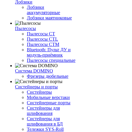
Лобзики
Лобзики
аккумуляторные
Лобзики маятниковые
Пылесосы
Пылесосы CT
Пылесосы CTL
Пылесосы CTM
Bluetooth: Пульт ДУ и
модуль-приёмник
Пылесосы специальные
Система DOMINO
Фрезеры дюбельные
Систейнеры и порты
Систейнеры
Мобильные верстаки
Систейнерные порты
Систейнеры для
шлифования
Систейнеры для
шлифования в БД
Тележки SYS-Roll