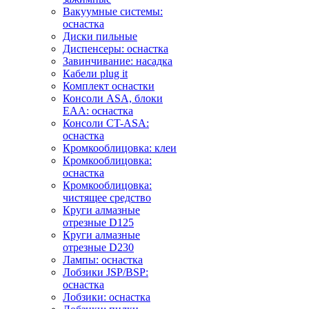
Вакуумные системы:
оснастка
Диски пильные
Диспенсеры: оснастка
Завинчивание: насадка
Кабели plug it
Комплект оснастки
Консоли ASA, блоки
EAA: оснастка
Консоли CT-ASA:
оснастка
Кромкооблицовка: клеи
Кромкооблицовка:
оснастка
Кромкооблицовка:
чистящее средство
Круги алмазные
отрезные D125
Круги алмазные
отрезные D230
Лампы: оснастка
Лобзики JSP/BSP:
оснастка
Лобзики: оснастка