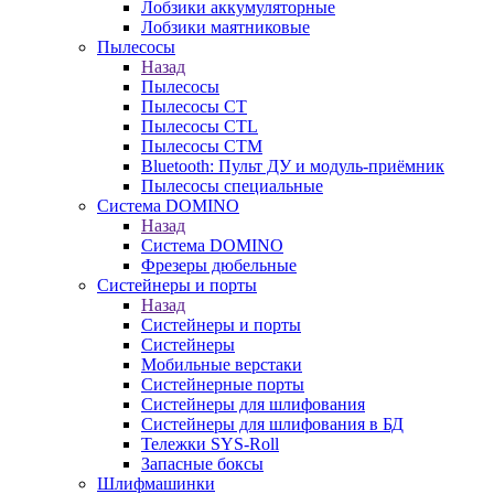
Лобзики аккумуляторные
Лобзики маятниковые
Пылесосы
Назад
Пылесосы
Пылесосы CT
Пылесосы CTL
Пылесосы CTM
Bluetooth: Пульт ДУ и модуль-приёмник
Пылесосы специальные
Система DOMINO
Назад
Система DOMINO
Фрезеры дюбельные
Систейнеры и порты
Назад
Систейнеры и порты
Систейнеры
Мобильные верстаки
Систейнерные порты
Систейнеры для шлифования
Систейнеры для шлифования в БД
Тележки SYS-Roll
Запасные боксы
Шлифмашинки