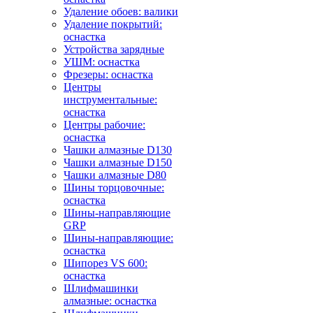
Удаление обоев: валики
Удаление покрытий:
оснастка
Устройства зарядные
УШМ: оснастка
Фрезеры: оснастка
Центры
инструментальные:
оснастка
Центры рабочие:
оснастка
Чашки алмазные D130
Чашки алмазные D150
Чашки алмазные D80
Шины торцовочные:
оснастка
Шины-направляющие
GRP
Шины-направляющие:
оснастка
Шипорез VS 600:
оснастка
Шлифмашинки
алмазные: оснастка