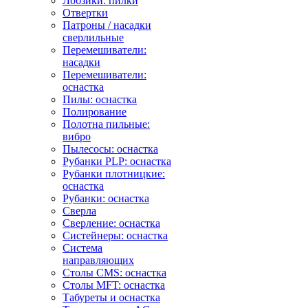
Лобзики: пилки
Отвертки
Патроны / насадки
сверлильные
Перемешиватели:
насадки
Перемешиватели:
оснастка
Пилы: оснастка
Полирование
Полотна пильные:
вибро
Пылесосы: оснастка
Рубанки PLP: оснастка
Рубанки плотницкие:
оснастка
Рубанки: оснастка
Сверла
Сверление: оснастка
Систейнеры: оснастка
Система
направляющих
Столы CMS: оснастка
Столы MFT: оснастка
Табуреты и оснастка