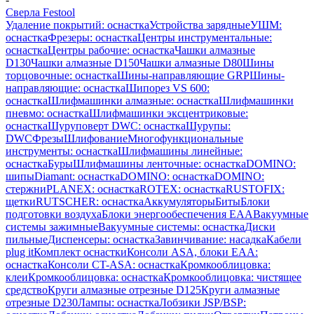
Сверла Festool
Удаление покрытий: оснастка
Устройства зарядные
УШМ:
оснастка
Фрезеры: оснастка
Центры инструментальные:
оснастка
Центры рабочие: оснастка
Чашки алмазные
D130
Чашки алмазные D150
Чашки алмазные D80
Шины
торцовочные: оснастка
Шины-направляющие GRP
Шины-
направляющие: оснастка
Шипорез VS 600:
оснастка
Шлифмашинки алмазные: оснастка
Шлифмашинки
пневмо: оснастка
Шлифмашинки эксцентриковые:
оснастка
Шуруповерт DWC: оснастка
Шурупы:
DWC
Фрезы
Шлифование
Многофункциональные
инструменты: оснастка
Шлифмашины линейные:
оснастка
Буры
Шлифмашины ленточные: оснастка
DOMINO:
шипы
Diamant: оснастка
DOMINO: оснастка
DOMINO:
стержни
PLANEX: оснастка
ROTEX: оснастка
RUSTOFIX:
щетки
RUTSCHER: оснастка
Аккумуляторы
Биты
Блоки
подготовки воздуха
Блоки энергообеспечения EAA
Вакуумные
системы зажимные
Вакуумные системы: оснастка
Диски
пильные
Диспенсеры: оснастка
Завинчивание: насадка
Кабели
plug it
Комплект оснастки
Консоли ASA, блоки EAA:
оснастка
Консоли CT-ASA: оснастка
Кромкооблицовка:
клеи
Кромкооблицовка: оснастка
Кромкооблицовка: чистящее
средство
Круги алмазные отрезные D125
Круги алмазные
отрезные D230
Лампы: оснастка
Лобзики JSP/BSP: