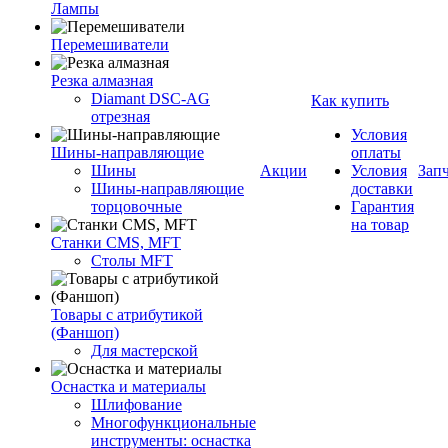
Лампы
Перемешиватели
Резка алмазная
Diamant DSC-AG
Как купить
отрезная
Условия
Шины-направляющие
оплаты
Шины
Акции
Условия
Зап
Шины-направляющие
доставки
торцовочные
Гарантия
на товар
Станки CMS, MFT
Столы MFT
Товары с атрибутикой
(Фаншоп)
Для мастерской
Оснастка и материалы
Шлифование
Многофункциональные
инструменты: оснастка