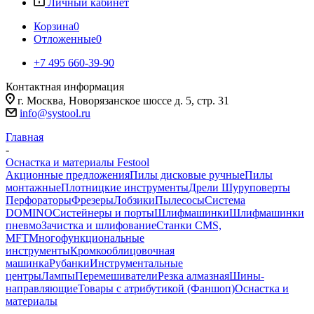
Личный кабинет
Корзина
0
Отложенные
0
+7 495 660-39-90
Контактная информация
г. Москва, Новорязанское шоссе д. 5, стр. 31
info@systool.ru
Главная
-
Оснастка и материалы Festool
Акционные предложения
Пилы дисковые ручные
Пилы
монтажные
Плотницкие инструменты
Дрели Шуруповерты
Перфораторы
Фрезеры
Лобзики
Пылесосы
Система
DOMINO
Систейнеры и порты
Шлифмашинки
Шлифмашинки
пневмо
Зачистка и шлифование
Станки CMS,
MFT
Многофункциональные
инструменты
Кромкооблицовочная
машинка
Рубанки
Инструментальные
центры
Лампы
Перемешиватели
Резка алмазная
Шины-
направляющие
Товары с атрибутикой (Фаншоп)
Оснастка и
материалы
-