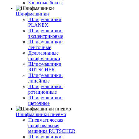
Запасные боксы
Шлифмашинки
Шлифмашинки
PLANEX
Шлифмашинки:
эксцентриковые
Шлифмашинки:
ленточные
Дельтавидные
шлифмашинки
Шлифмашинки
RUTSCHER
Шлифмашинки:
линейные
Шлифмашинки:
ротационные
Шлифмашинки:
щеточные
Шлифмашинки пневмо
Пневматическая
шлифовальная
машинка RUTSCHER
Шлифмашинки: