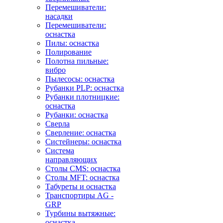
Перемешиватели:
насадки
Перемешиватели:
оснастка
Пилы: оснастка
Полирование
Полотна пильные:
вибро
Пылесосы: оснастка
Рубанки PLP: оснастка
Рубанки плотницкие:
оснастка
Рубанки: оснастка
Сверла
Сверление: оснастка
Систейнеры: оснастка
Система
направляющих
Столы CMS: оснастка
Столы MFT: оснастка
Табуреты и оснастка
Транспортиры AG -
GRP
Турбины вытяжные:
оснастка