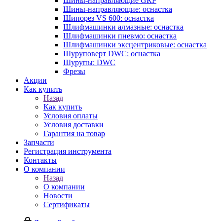
Шины-направляющие GRP
Шины-направляющие: оснастка
Шипорез VS 600: оснастка
Шлифмашинки алмазные: оснастка
Шлифмашинки пневмо: оснастка
Шлифмашинки эксцентриковые: оснастка
Шуруповерт DWC: оснастка
Шурупы: DWC
Фрезы
Акции
Как купить
Назад
Как купить
Условия оплаты
Условия доставки
Гарантия на товар
Запчасти
Регистрация инструмента
Контакты
О компании
Назад
О компании
Новости
Сертификаты