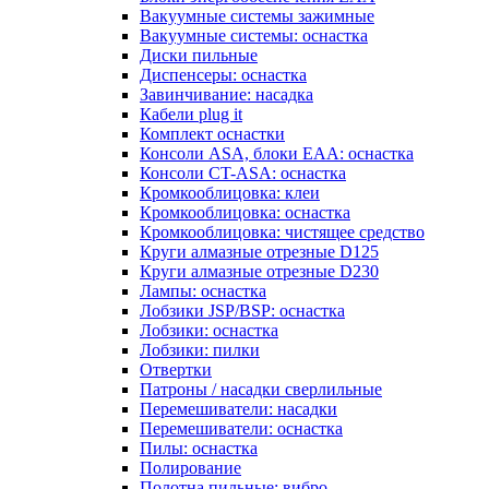
Вакуумные системы зажимные
Вакуумные системы: оснастка
Диски пильные
Диспенсеры: оснастка
Завинчивание: насадка
Кабели plug it
Комплект оснастки
Консоли ASA, блоки EAA: оснастка
Консоли CT-ASA: оснастка
Кромкооблицовка: клеи
Кромкооблицовка: оснастка
Кромкооблицовка: чистящее средство
Круги алмазные отрезные D125
Круги алмазные отрезные D230
Лампы: оснастка
Лобзики JSP/BSP: оснастка
Лобзики: оснастка
Лобзики: пилки
Отвертки
Патроны / насадки сверлильные
Перемешиватели: насадки
Перемешиватели: оснастка
Пилы: оснастка
Полирование
Полотна пильные: вибро