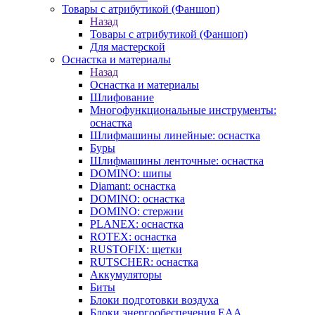
Товары с атрибутикой (Фаншоп)
Назад
Товары с атрибутикой (Фаншоп)
Для мастерской
Оснастка и материалы
Назад
Оснастка и материалы
Шлифование
Многофункциональные инструменты:
оснастка
Шлифмашины линейные: оснастка
Буры
Шлифмашины ленточные: оснастка
DOMINO: шипы
Diamant: оснастка
DOMINO: оснастка
DOMINO: стержни
PLANEX: оснастка
ROTEX: оснастка
RUSTOFIX: щетки
RUTSCHER: оснастка
Аккумуляторы
Биты
Блоки подготовки воздуха
Блоки энергообеспечения EAA