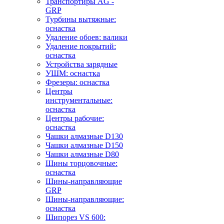
Транспортиры AG -
GRP
Турбины вытяжные:
оснастка
Удаление обоев: валики
Удаление покрытий:
оснастка
Устройства зарядные
УШМ: оснастка
Фрезеры: оснастка
Центры
инструментальные:
оснастка
Центры рабочие:
оснастка
Чашки алмазные D130
Чашки алмазные D150
Чашки алмазные D80
Шины торцовочные:
оснастка
Шины-направляющие
GRP
Шины-направляющие:
оснастка
Шипорез VS 600: