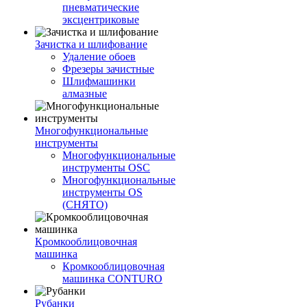
пневматические
эксцентриковые
Зачистка и шлифование
Удаление обоев
Фрезеры зачистные
Шлифмашинки
алмазные
Многофункциональные
инструменты
Многофункциональные
инструменты OSC
Многофункциональные
инструменты OS
(СНЯТО)
Кромкооблицовочная
машинка
Кромкооблицовочная
машинка CONTURO
Рубанки