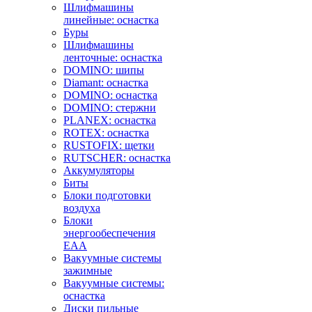
Шлифмашины
линейные: оснастка
Буры
Шлифмашины
ленточные: оснастка
DOMINO: шипы
Diamant: оснастка
DOMINO: оснастка
DOMINO: стержни
PLANEX: оснастка
ROTEX: оснастка
RUSTOFIX: щетки
RUTSCHER: оснастка
Аккумуляторы
Биты
Блоки подготовки
воздуха
Блоки
энергообеспечения
EAA
Вакуумные системы
зажимные
Вакуумные системы:
оснастка
Диски пильные