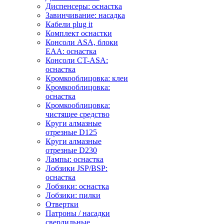
Диспенсеры: оснастка
Завинчивание: насадка
Кабели plug it
Комплект оснастки
Консоли ASA, блоки
EAA: оснастка
Консоли CT-ASA:
оснастка
Кромкооблицовка: клеи
Кромкооблицовка:
оснастка
Кромкооблицовка:
чистящее средство
Круги алмазные
отрезные D125
Круги алмазные
отрезные D230
Лампы: оснастка
Лобзики JSP/BSP:
оснастка
Лобзики: оснастка
Лобзики: пилки
Отвертки
Патроны / насадки
сверлильные