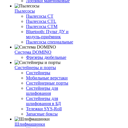
Лобзики маятниковые
Пылесосы
Пылесосы CT
Пылесосы CTL
Пылесосы CTM
Bluetooth: Пульт ДУ и
модуль-приёмник
Пылесосы специальные
Система DOMINO
Фрезеры дюбельные
Систейнеры и порты
Систейнеры
Мобильные верстаки
Систейнерные порты
Систейнеры для
шлифования
Систейнеры для
шлифования в БД
Тележки SYS-Roll
Запасные боксы
Шлифмашинки