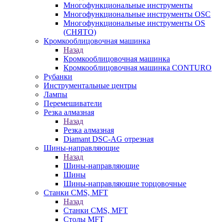
Многофункциональные инструменты
Многофункциональные инструменты OSC
Многофункциональные инструменты OS
(СНЯТО)
Кромкооблицовочная машинка
Назад
Кромкооблицовочная машинка
Кромкооблицовочная машинка CONTURO
Рубанки
Инструментальные центры
Лампы
Перемешиватели
Резка алмазная
Назад
Резка алмазная
Diamant DSC-AG отрезная
Шины-направляющие
Назад
Шины-направляющие
Шины
Шины-направляющие торцовочные
Станки CMS, MFT
Назад
Станки CMS, MFT
Столы MFT