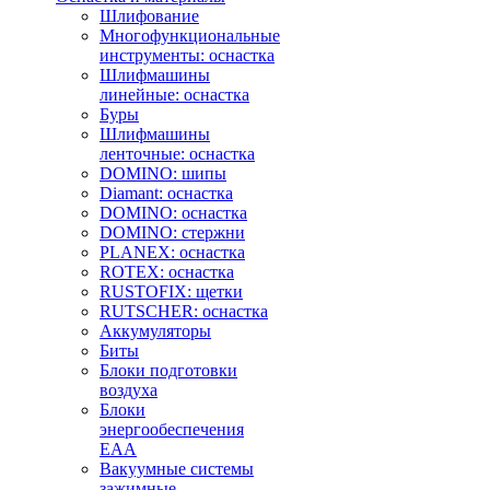
Шлифование
Многофункциональные
инструменты: оснастка
Шлифмашины
линейные: оснастка
Буры
Шлифмашины
ленточные: оснастка
DOMINO: шипы
Diamant: оснастка
DOMINO: оснастка
DOMINO: стержни
PLANEX: оснастка
ROTEX: оснастка
RUSTOFIX: щетки
RUTSCHER: оснастка
Аккумуляторы
Биты
Блоки подготовки
воздуха
Блоки
энергообеспечения
EAA
Вакуумные системы
зажимные