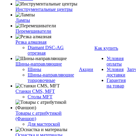
Инструментальные центры
Лампы
Перемешиватели
Резка алмазная
Diamant DSC-AG
Как купить
отрезная
Условия
Шины-направляющие
оплаты
Шины
Акции
Условия
Зап
Шины-направляющие
доставки
торцовочные
Гарантия
на товар
Станки CMS, MFT
Столы MFT
Товары с атрибутикой
(Фаншоп)
Для мастерской
Оснастка и материалы