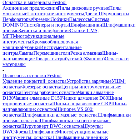
Оснастка и материалы Festool
Акционные предложения
Пилы дисковые ручные
Пилы
монтажные
Плотницкие инструменты
Дрели Шуруповерты
Перфораторы
Фрезеры
Лобзики
Пылесосы
Система
DOMINO
Систейнеры и порты
Шлифмашинки
Шлифмашинки
пневмо
Зачистка и шлифование
Станки CMS,
MFT
Многофункциональные
инструменты
Кромкооблицовочная
машинка
Рубанки
Инструментальные
центры
Лампы
Перемешиватели
Резка алмазная
Шины-
направляющие
Товары с атрибутикой (Фаншоп)
Оснастка и
материалы
-
Пылесосы: оснастка Festool
Удаление покрытий: оснастка
Устройства зарядные
УШМ:
оснастка
Фрезеры: оснастка
Центры инструментальные:
оснастка
Центры рабочие: оснастка
Чашки алмазные
D130
Чашки алмазные D150
Чашки алмазные D80
Шины
торцовочные: оснастка
Шины-направляющие GRP
Шины-
направляющие: оснастка
Шипорез VS 600:
оснастка
Шлифмашинки алмазные: оснастка
Шлифмашинки
пневмо: оснастка
Шлифмашинки эксцентриковые:
оснастка
Шуруповерт DWC: оснастка
Шурупы:
DWC
Фрезы
Шлифование
Многофункциональные
инструменты: оснастка
Шлифмашины линейные: