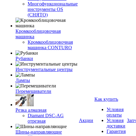
Многофункциональные
инструменты OS
(СНЯТО)
Кромкооблицовочная
машинка
Кромкооблицовочная
машинка CONTURO
Рубанки
Инструментальные центры
Лампы
Перемешиватели
Как купить
Условия
Резка алмазная
оплаты
Diamant DSC-AG
Акции
Условия
Зап
отрезная
доставки
Гарантия
Шины-направляющие