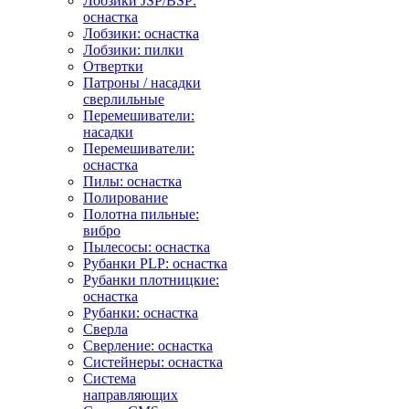
Лобзики JSP/BSP:
оснастка
Лобзики: оснастка
Лобзики: пилки
Отвертки
Патроны / насадки
сверлильные
Перемешиватели:
насадки
Перемешиватели:
оснастка
Пилы: оснастка
Полирование
Полотна пильные:
вибро
Пылесосы: оснастка
Рубанки PLP: оснастка
Рубанки плотницкие:
оснастка
Рубанки: оснастка
Сверла
Сверление: оснастка
Систейнеры: оснастка
Система
направляющих