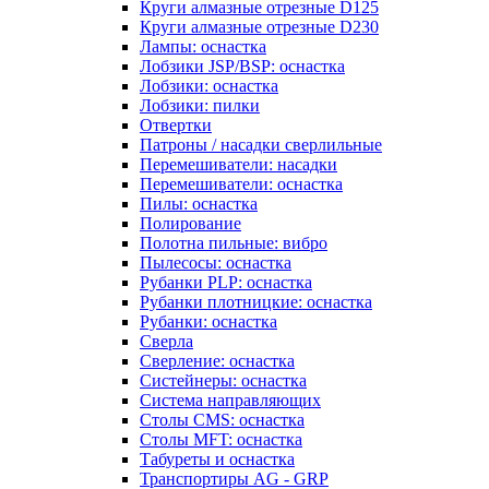
Круги алмазные отрезные D125
Круги алмазные отрезные D230
Лампы: оснастка
Лобзики JSP/BSP: оснастка
Лобзики: оснастка
Лобзики: пилки
Отвертки
Патроны / насадки сверлильные
Перемешиватели: насадки
Перемешиватели: оснастка
Пилы: оснастка
Полирование
Полотна пильные: вибро
Пылесосы: оснастка
Рубанки PLP: оснастка
Рубанки плотницкие: оснастка
Рубанки: оснастка
Сверла
Сверление: оснастка
Систейнеры: оснастка
Система направляющих
Столы CMS: оснастка
Столы MFT: оснастка
Табуреты и оснастка
Транспортиры AG - GRP