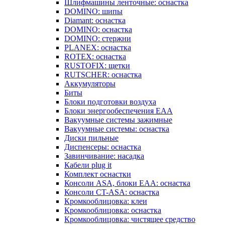
Шлифмашины ленточные: оснастка
DOMINO: шипы
Diamant: оснастка
DOMINO: оснастка
DOMINO: стержни
PLANEX: оснастка
ROTEX: оснастка
RUSTOFIX: щетки
RUTSCHER: оснастка
Аккумуляторы
Биты
Блоки подготовки воздуха
Блоки энергообеспечения EAA
Вакуумные системы зажимные
Вакуумные системы: оснастка
Диски пильные
Диспенсеры: оснастка
Завинчивание: насадка
Кабели plug it
Комплект оснастки
Консоли ASA, блоки EAA: оснастка
Консоли CT-ASA: оснастка
Кромкооблицовка: клеи
Кромкооблицовка: оснастка
Кромкооблицовка: чистящее средство