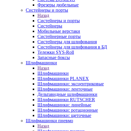
Фрезеры дюбельные
Систейнеры и порты
Назад
Систейнеры и порты
Систейнеры
Мобильные верстаки
Систейнерные порты
Систейнеры для шлифования
Систейнеры для шлифования в БД
Тележки SYS-Roll
Запасные боксы
Шлифмашинки
Назад
Шлифмашинки
Шлифмашинки PLANEX
Шлифмашинки: эксцентриковые
Шлифмашинки: ленточные
Дельтавидные шлифмашинки
Шлифмашинки RUTSCHER
Шлифмашинки: линейные
Шлифмашинки: ротационные
Шлифмашинки: щеточные
Шлифмашинки пневмо
Назад