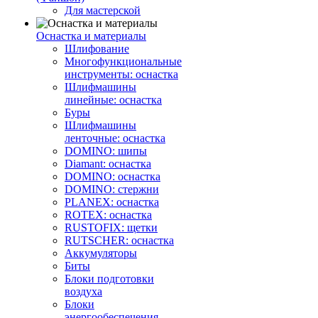
Для мастерской
Оснастка и материалы
Шлифование
Многофункциональные
инструменты: оснастка
Шлифмашины
линейные: оснастка
Буры
Шлифмашины
ленточные: оснастка
DOMINO: шипы
Diamant: оснастка
DOMINO: оснастка
DOMINO: стержни
PLANEX: оснастка
ROTEX: оснастка
RUSTOFIX: щетки
RUTSCHER: оснастка
Аккумуляторы
Биты
Блоки подготовки
воздуха
Блоки
энергообеспечения