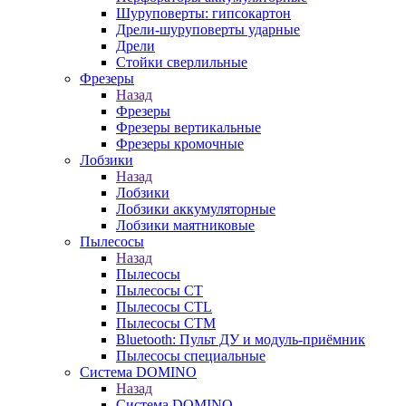
Шуруповерты: гипсокартон
Дрели-шуруповерты ударные
Дрели
Стойки сверлильные
Фрезеры
Назад
Фрезеры
Фрезеры вертикальные
Фрезеры кромочные
Лобзики
Назад
Лобзики
Лобзики аккумуляторные
Лобзики маятниковые
Пылесосы
Назад
Пылесосы
Пылесосы CT
Пылесосы CTL
Пылесосы CTM
Bluetooth: Пульт ДУ и модуль-приёмник
Пылесосы специальные
Система DOMINO
Назад
Система DOMINO