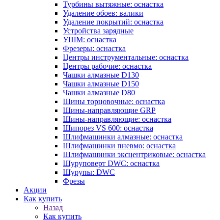
Турбины вытяжные: оснастка
Удаление обоев: валики
Удаление покрытий: оснастка
Устройства зарядные
УШМ: оснастка
Фрезеры: оснастка
Центры инструментальные: оснастка
Центры рабочие: оснастка
Чашки алмазные D130
Чашки алмазные D150
Чашки алмазные D80
Шины торцовочные: оснастка
Шины-направляющие GRP
Шины-направляющие: оснастка
Шипорез VS 600: оснастка
Шлифмашинки алмазные: оснастка
Шлифмашинки пневмо: оснастка
Шлифмашинки эксцентриковые: оснастка
Шуруповерт DWC: оснастка
Шурупы: DWC
Фрезы
Акции
Как купить
Назад
Как купить