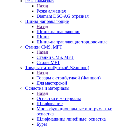
Резка алмазная
Назад
Резка алмазная
Diamant DSC-AG отрезная
Шины-направляющие
Назад
Шины-направляющие
Шины
Шины-направляющие торцовочные
Станки CMS, MFT
Назад
Станки CMS, MFT
Столы MFT
Товары с атрибутикой (Фаншоп)
Назад
Товары с атрибутикой (Фаншоп)
Для мастерской
Оснастка и материалы
Назад
Оснастка и материалы
Шлифование
Многофункциональные инструменты:
оснастка
Шлифмашины линейные: оснастка
Буры