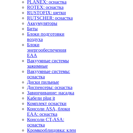
PLANEX: оснастка
ROTEX: оснастка
RUSTOFIX: щетки
RUTSCHER: оснастка
Аккумуляторы
Биты
Блоки подготовки
воздуха
Блоки
энергообеспечения
EAA
Вакуумные системы
зажимные
Вакуумные системы:
оснастка
Диски пильные
Диспенсеры: оснастка
Завинчивание: насадка
Кабели plug it
Комплект оснастки
Консоли ASA, блоки
EAA: оснастка
Консоли CT-ASA:
оснастка
Кромкооблицовка: клеи