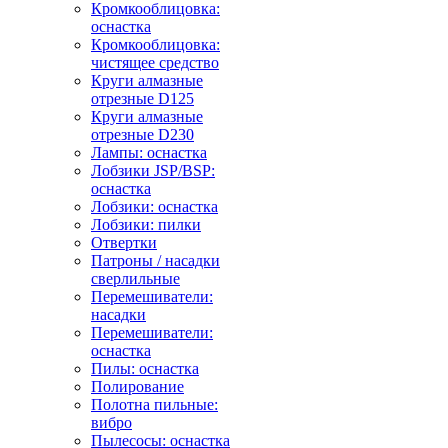
Кромкооблицовка:
оснастка
Кромкооблицовка:
чистящее средство
Круги алмазные
отрезные D125
Круги алмазные
отрезные D230
Лампы: оснастка
Лобзики JSP/BSP:
оснастка
Лобзики: оснастка
Лобзики: пилки
Отвертки
Патроны / насадки
сверлильные
Перемешиватели:
насадки
Перемешиватели:
оснастка
Пилы: оснастка
Полирование
Полотна пильные:
вибро
Пылесосы: оснастка