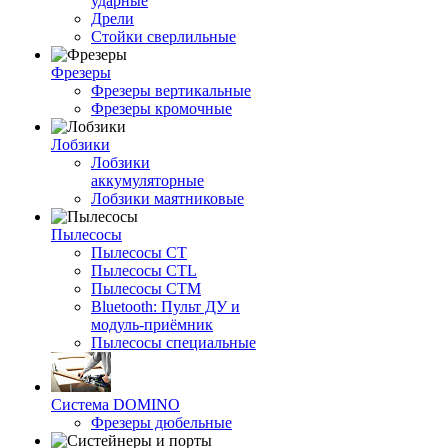
ударные
Дрели
Стойки сверлильные
Фрезеры
Фрезеры вертикальные
Фрезеры кромочные
Лобзики
Лобзики
аккумуляторные
Лобзики маятниковые
Пылесосы
Пылесосы CT
Пылесосы CTL
Пылесосы CTM
Bluetooth: Пульт ДУ и
модуль-приёмник
Пылесосы специальные
Система DOMINO
Фрезеры дюбельные