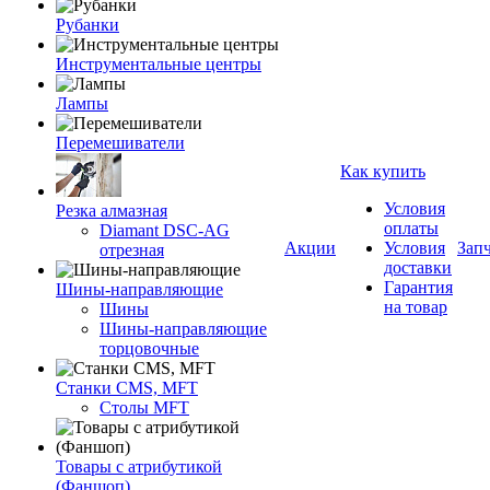
Рубанки
Инструментальные центры
Лампы
Перемешиватели
Как купить
Условия
Резка алмазная
оплаты
Diamant DSC-AG
Акции
Условия
Зап
отрезная
доставки
Гарантия
Шины-направляющие
на товар
Шины
Шины-направляющие
торцовочные
Станки CMS, MFT
Столы MFT
Товары с атрибутикой
(Фаншоп)