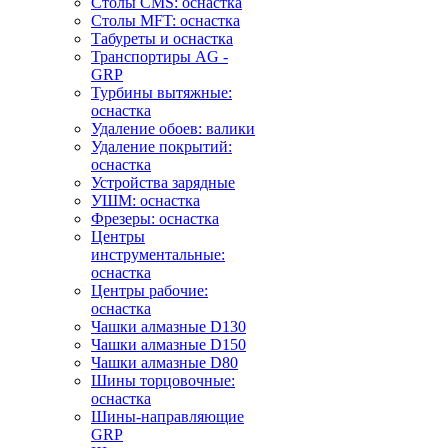
Столы CMS: оснастка
Столы MFT: оснастка
Табуреты и оснастка
Транспортиры AG -
GRP
Турбины вытяжные:
оснастка
Удаление обоев: валики
Удаление покрытий:
оснастка
Устройства зарядные
УШМ: оснастка
Фрезеры: оснастка
Центры
инструментальные:
оснастка
Центры рабочие:
оснастка
Чашки алмазные D130
Чашки алмазные D150
Чашки алмазные D80
Шины торцовочные:
оснастка
Шины-направляющие
GRP