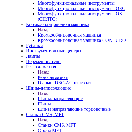
Многофункциональные инструменты
Многофункциональные инструменты OSC
Многофункциональные инструменты OS
(СНЯТО)
Кромкооблицовочная машинка
Назад
Кромкооблицовочная машинка
Кромкооблицовочная машинка CONTURO
Рубанки
Инструментальные центры
Лампы
Перемешиватели
Резка алмазная
Назад
Резка алмазная
Diamant DSC-AG отрезная
Шины-направляющие
Назад
Шины-направляющие
Шины
Шины-направляющие торцовочные
Станки CMS, MFT
Назад
Станки CMS, MFT
Столы MFT