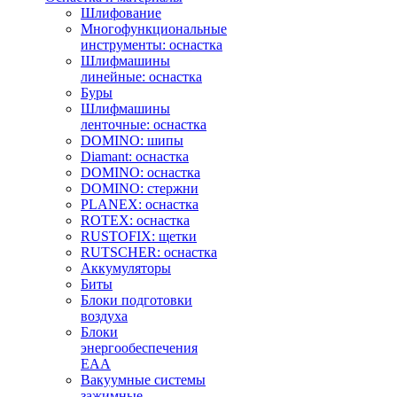
Шлифование
Многофункциональные
инструменты: оснастка
Шлифмашины
линейные: оснастка
Буры
Шлифмашины
ленточные: оснастка
DOMINO: шипы
Diamant: оснастка
DOMINO: оснастка
DOMINO: стержни
PLANEX: оснастка
ROTEX: оснастка
RUSTOFIX: щетки
RUTSCHER: оснастка
Аккумуляторы
Биты
Блоки подготовки
воздуха
Блоки
энергообеспечения
EAA
Вакуумные системы
зажимные