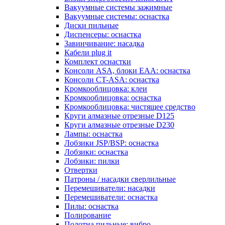
Вакуумные системы зажимные
Вакуумные системы: оснастка
Диски пильные
Диспенсеры: оснастка
Завинчивание: насадка
Кабели plug it
Комплект оснастки
Консоли ASA, блоки EAA: оснастка
Консоли CT-ASA: оснастка
Кромкооблицовка: клеи
Кромкооблицовка: оснастка
Кромкооблицовка: чистящее средство
Круги алмазные отрезные D125
Круги алмазные отрезные D230
Лампы: оснастка
Лобзики JSP/BSP: оснастка
Лобзики: оснастка
Лобзики: пилки
Отвертки
Патроны / насадки сверлильные
Перемешиватели: насадки
Перемешиватели: оснастка
Пилы: оснастка
Полирование
Полотна пильные: вибро