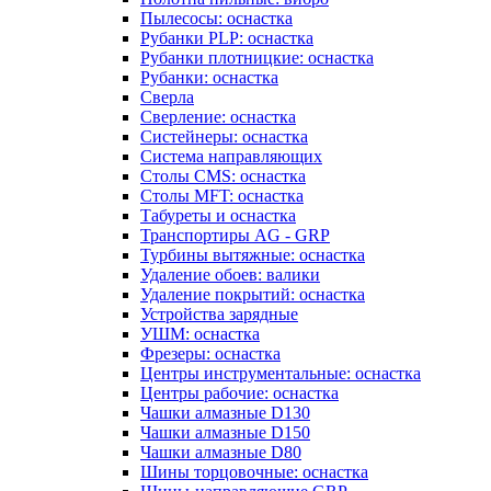
Пылесосы: оснастка
Рубанки PLP: оснастка
Рубанки плотницкие: оснастка
Рубанки: оснастка
Сверла
Сверление: оснастка
Систейнеры: оснастка
Система направляющих
Столы CMS: оснастка
Столы MFT: оснастка
Табуреты и оснастка
Транспортиры AG - GRP
Турбины вытяжные: оснастка
Удаление обоев: валики
Удаление покрытий: оснастка
Устройства зарядные
УШМ: оснастка
Фрезеры: оснастка
Центры инструментальные: оснастка
Центры рабочие: оснастка
Чашки алмазные D130
Чашки алмазные D150
Чашки алмазные D80
Шины торцовочные: оснастка