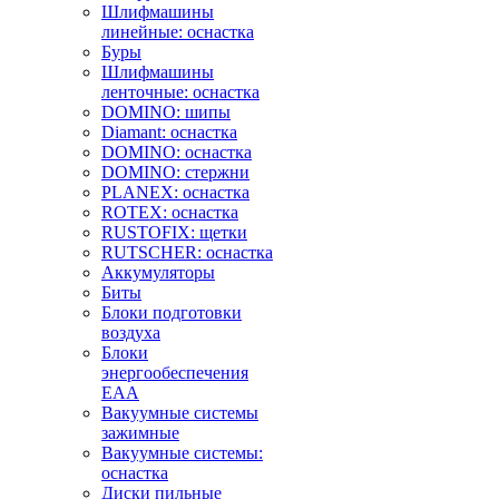
Шлифмашины
линейные: оснастка
Буры
Шлифмашины
ленточные: оснастка
DOMINO: шипы
Diamant: оснастка
DOMINO: оснастка
DOMINO: стержни
PLANEX: оснастка
ROTEX: оснастка
RUSTOFIX: щетки
RUTSCHER: оснастка
Аккумуляторы
Биты
Блоки подготовки
воздуха
Блоки
энергообеспечения
EAA
Вакуумные системы
зажимные
Вакуумные системы:
оснастка
Диски пильные