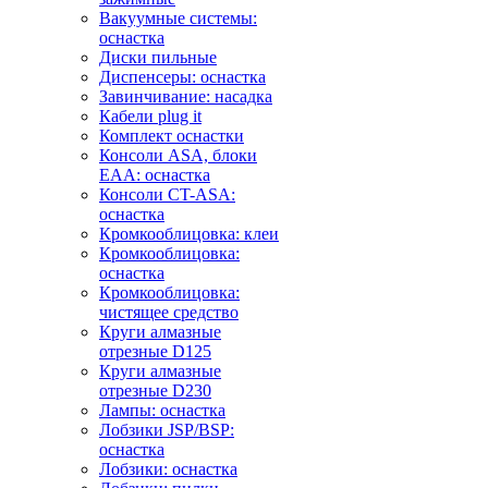
Вакуумные системы:
оснастка
Диски пильные
Диспенсеры: оснастка
Завинчивание: насадка
Кабели plug it
Комплект оснастки
Консоли ASA, блоки
EAA: оснастка
Консоли CT-ASA:
оснастка
Кромкооблицовка: клеи
Кромкооблицовка:
оснастка
Кромкооблицовка:
чистящее средство
Круги алмазные
отрезные D125
Круги алмазные
отрезные D230
Лампы: оснастка
Лобзики JSP/BSP:
оснастка
Лобзики: оснастка