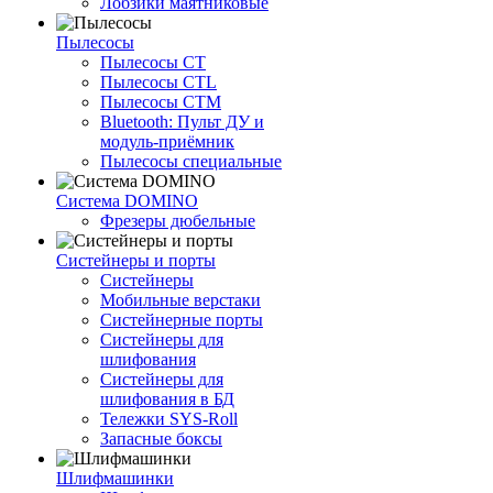
Лобзики маятниковые
Пылесосы
Пылесосы CT
Пылесосы CTL
Пылесосы CTM
Bluetooth: Пульт ДУ и
модуль-приёмник
Пылесосы специальные
Система DOMINO
Фрезеры дюбельные
Систейнеры и порты
Систейнеры
Мобильные верстаки
Систейнерные порты
Систейнеры для
шлифования
Систейнеры для
шлифования в БД
Тележки SYS-Roll
Запасные боксы
Шлифмашинки