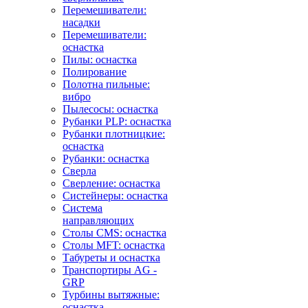
Перемешиватели:
насадки
Перемешиватели:
оснастка
Пилы: оснастка
Полирование
Полотна пильные:
вибро
Пылесосы: оснастка
Рубанки PLP: оснастка
Рубанки плотницкие:
оснастка
Рубанки: оснастка
Сверла
Сверление: оснастка
Систейнеры: оснастка
Система
направляющих
Столы CMS: оснастка
Столы MFT: оснастка
Табуреты и оснастка
Транспортиры AG -
GRP
Турбины вытяжные:
оснастка