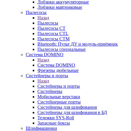
Лобзики аккумуляторные
Лобзики маятниковые
Пылесосы
Назад
Пылесосы
Пылесосы CT
Пылесосы CTL
Пылесосы CTM
Bluetooth: Пульт ДУ и модуль-приёмник
Пылесосы специальные
Система DOMINO
Назад
Система DOMINO
Фрезеры дюбельные
Систейнеры и порты
Назад
Систейнеры и порты
Систейнеры
Мобильные верстаки
Систейнерные порты
Систейнеры для шлифования
Систейнеры для шлифования в БД
Тележки SYS-Roll
Запасные боксы
Шлифмашинки