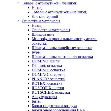
Товары с атрибутикой (Фаншоп)
Назад
Товары с атрибутикой (Фаншоп)
Для мастерской
Оснастка и материалы
Назад
Оснастка и материалы
Шлифование
Многофункциональные инструменты:
оснастка
Шлифмашины линейные: оснастка
Буры
Шлифмашины ленточные: оснастка
DOMINO: шипы
Diamant: оснастка
DOMINO: оснастка
DOMINO: стержни
PLANEX: оснастка
ROTEX: оснастка
RUSTOFIX: щетки
RUTSCHER: оснастка
Аккумуляторы
Биты
Блоки подготовки воздуха
Блоки энергообеспечения EAA