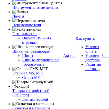
Инструментальные центры
Лампы
Перемешиватели
Резка алмазная
Diamant DSC-AG
Как купить
отрезная
Условия
Шины-направляющие
оплаты
Шины
Акции
Условия
Зап
Шины-направляющие
доставки
торцовочные
Гарантия
на товар
Станки CMS, MFT
Столы MFT
Товары с атрибутикой
(Фаншоп)
Для мастерской
Оснастка и материалы