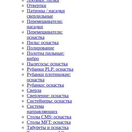
Лобзики: пилки
Отвертки
Патроны / насадки
сверлильные
Перемешиватели:
насадки
Перемешиватели:
оснастка
Пилы: оснастка
Полирование
Полотна пильные:
вибро
Пылесосы: оснастка
Рубанки PLP: оснастка
Рубанки плотницкие:
оснастка
Рубанки: оснастка
Сверла
Сверление: оснастка
Систейнеры: оснастка
Система
направляющих
Столы CMS: оснастка
Столы MFT: оснастка
Табуреты и оснастка