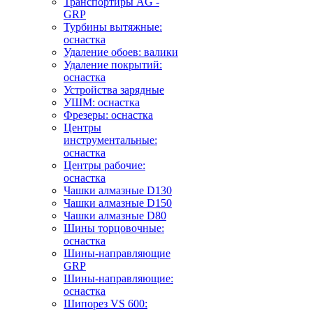
Транспортиры AG -
GRP
Турбины вытяжные:
оснастка
Удаление обоев: валики
Удаление покрытий:
оснастка
Устройства зарядные
УШМ: оснастка
Фрезеры: оснастка
Центры
инструментальные:
оснастка
Центры рабочие:
оснастка
Чашки алмазные D130
Чашки алмазные D150
Чашки алмазные D80
Шины торцовочные:
оснастка
Шины-направляющие
GRP
Шины-направляющие:
оснастка
Шипорез VS 600: