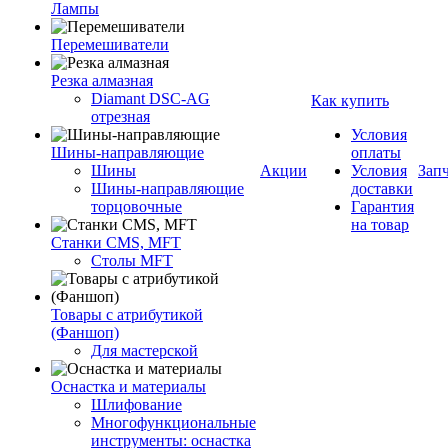
Лампы
Перемешиватели
Резка алмазная
Diamant DSC-AG
Как купить
отрезная
Условия
Шины-направляющие
оплаты
Шины
Акции
Условия
Зап
Шины-направляющие
доставки
торцовочные
Гарантия
на товар
Станки CMS, MFT
Столы MFT
Товары с атрибутикой
(Фаншоп)
Для мастерской
Оснастка и материалы
Шлифование
Многофункциональные
инструменты: оснастка