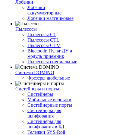
Лобзики
Лобзики
аккумуляторные
Лобзики маятниковые
Пылесосы
Пылесосы CT
Пылесосы CTL
Пылесосы CTM
Bluetooth: Пульт ДУ и
модуль-приёмник
Пылесосы специальные
Система DOMINO
Фрезеры дюбельные
Систейнеры и порты
Систейнеры
Мобильные верстаки
Систейнерные порты
Систейнеры для
шлифования
Систейнеры для
шлифования в БД
Тележки SYS-Roll