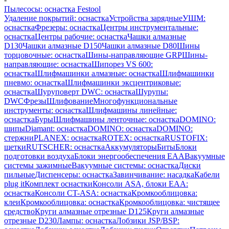
Пылесосы: оснастка Festool
Удаление покрытий: оснастка
Устройства зарядные
УШМ:
оснастка
Фрезеры: оснастка
Центры инструментальные:
оснастка
Центры рабочие: оснастка
Чашки алмазные
D130
Чашки алмазные D150
Чашки алмазные D80
Шины
торцовочные: оснастка
Шины-направляющие GRP
Шины-
направляющие: оснастка
Шипорез VS 600:
оснастка
Шлифмашинки алмазные: оснастка
Шлифмашинки
пневмо: оснастка
Шлифмашинки эксцентриковые:
оснастка
Шуруповерт DWC: оснастка
Шурупы:
DWC
Фрезы
Шлифование
Многофункциональные
инструменты: оснастка
Шлифмашины линейные:
оснастка
Буры
Шлифмашины ленточные: оснастка
DOMINO:
шипы
Diamant: оснастка
DOMINO: оснастка
DOMINO:
стержни
PLANEX: оснастка
ROTEX: оснастка
RUSTOFIX:
щетки
RUTSCHER: оснастка
Аккумуляторы
Биты
Блоки
подготовки воздуха
Блоки энергообеспечения EAA
Вакуумные
системы зажимные
Вакуумные системы: оснастка
Диски
пильные
Диспенсеры: оснастка
Завинчивание: насадка
Кабели
plug it
Комплект оснастки
Консоли ASA, блоки EAA:
оснастка
Консоли CT-ASA: оснастка
Кромкооблицовка:
клеи
Кромкооблицовка: оснастка
Кромкооблицовка: чистящее
средство
Круги алмазные отрезные D125
Круги алмазные
отрезные D230
Лампы: оснастка
Лобзики JSP/BSP: