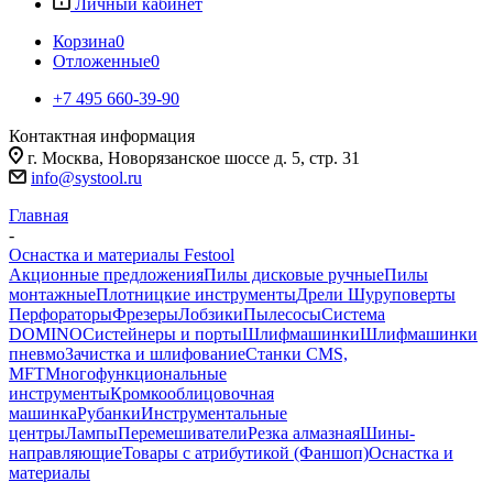
Личный кабинет
Корзина
0
Отложенные
0
+7 495 660-39-90
Контактная информация
г. Москва, Новорязанское шоссе д. 5, стр. 31
info@systool.ru
Главная
-
Оснастка и материалы Festool
Акционные предложения
Пилы дисковые ручные
Пилы
монтажные
Плотницкие инструменты
Дрели Шуруповерты
Перфораторы
Фрезеры
Лобзики
Пылесосы
Система
DOMINO
Систейнеры и порты
Шлифмашинки
Шлифмашинки
пневмо
Зачистка и шлифование
Станки CMS,
MFT
Многофункциональные
инструменты
Кромкооблицовочная
машинка
Рубанки
Инструментальные
центры
Лампы
Перемешиватели
Резка алмазная
Шины-
направляющие
Товары с атрибутикой (Фаншоп)
Оснастка и
материалы
-