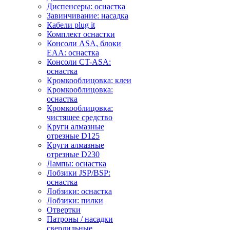
Диспенсеры: оснастка
Завинчивание: насадка
Кабели plug it
Комплект оснастки
Консоли ASA, блоки
EAA: оснастка
Консоли CT-ASA:
оснастка
Кромкооблицовка: клеи
Кромкооблицовка:
оснастка
Кромкооблицовка:
чистящее средство
Круги алмазные
отрезные D125
Круги алмазные
отрезные D230
Лампы: оснастка
Лобзики JSP/BSP:
оснастка
Лобзики: оснастка
Лобзики: пилки
Отвертки
Патроны / насадки
сверлильные