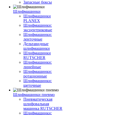
Запасные боксы
Шлифмашинки
Шлифмашинки
PLANEX
Шлифмашинки:
эксцентриковые
Шлифмашинки:
ленточные
Дельтавидные
шлифмашинки
Шлифмашинки
RUTSCHER
Шлифмашинки:
линейные
Шлифмашинки:
ротационные
Шлифмашинки:
щеточные
Шлифмашинки пневмо
Пневматическая
шлифовальная
машинка RUTSCHER
Шлифмашинки: