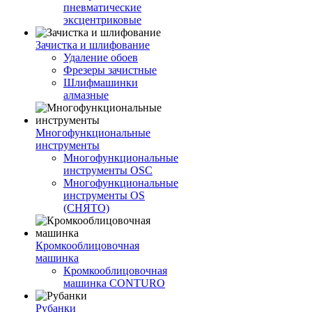
пневматические
эксцентриковые
Зачистка и шлифование
Удаление обоев
Фрезеры зачистные
Шлифмашинки
алмазные
Многофункциональные
инструменты
Многофункциональные
инструменты OSC
Многофункциональные
инструменты OS
(СНЯТО)
Кромкооблицовочная
машинка
Кромкооблицовочная
машинка CONTURO
Рубанки