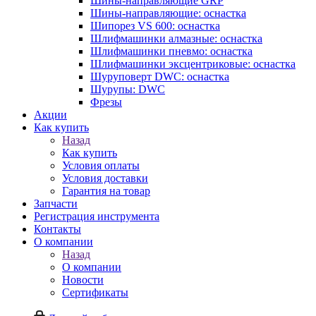
Шины-направляющие GRP
Шины-направляющие: оснастка
Шипорез VS 600: оснастка
Шлифмашинки алмазные: оснастка
Шлифмашинки пневмо: оснастка
Шлифмашинки эксцентриковые: оснастка
Шуруповерт DWC: оснастка
Шурупы: DWC
Фрезы
Акции
Как купить
Назад
Как купить
Условия оплаты
Условия доставки
Гарантия на товар
Запчасти
Регистрация инструмента
Контакты
О компании
Назад
О компании
Новости
Сертификаты