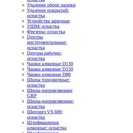
Удаление обоев: валики
Удаление покрытий:
оснастка
Устройства зарядные
УШМ: оснастка
Фрезеры: оснастка
Центры
инструментальные:
оснастка
Центры рабочие:
оснастка
Чашки алмазные D130
Чашки алмазные D150
Чашки алмазные D80
Шины торцовочные:
оснастка
Шины-направляющие
GRP
Шины-направляющие:
оснастка
Шипорез VS 600:
оснастка
Шлифмашинки
алмазные: оснастка