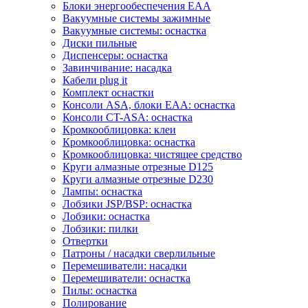
Блоки энергообеспечения EAA
Вакуумные системы зажимные
Вакуумные системы: оснастка
Диски пильные
Диспенсеры: оснастка
Завинчивание: насадка
Кабели plug it
Комплект оснастки
Консоли ASA, блоки EAA: оснастка
Консоли CT-ASA: оснастка
Кромкооблицовка: клеи
Кромкооблицовка: оснастка
Кромкооблицовка: чистящее средство
Круги алмазные отрезные D125
Круги алмазные отрезные D230
Лампы: оснастка
Лобзики JSP/BSP: оснастка
Лобзики: оснастка
Лобзики: пилки
Отвертки
Патроны / насадки сверлильные
Перемешиватели: насадки
Перемешиватели: оснастка
Пилы: оснастка
Полирование