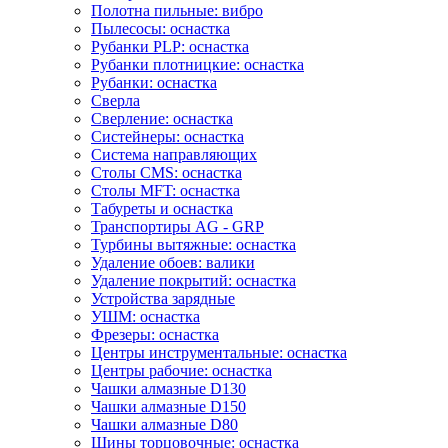
Полотна пильные: вибро
Пылесосы: оснастка
Рубанки PLP: оснастка
Рубанки плотницкие: оснастка
Рубанки: оснастка
Сверла
Сверление: оснастка
Систейнеры: оснастка
Система направляющих
Столы CMS: оснастка
Столы MFT: оснастка
Табуреты и оснастка
Транспортиры AG - GRP
Турбины вытяжные: оснастка
Удаление обоев: валики
Удаление покрытий: оснастка
Устройства зарядные
УШМ: оснастка
Фрезеры: оснастка
Центры инструментальные: оснастка
Центры рабочие: оснастка
Чашки алмазные D130
Чашки алмазные D150
Чашки алмазные D80
Шины торцовочные: оснастка