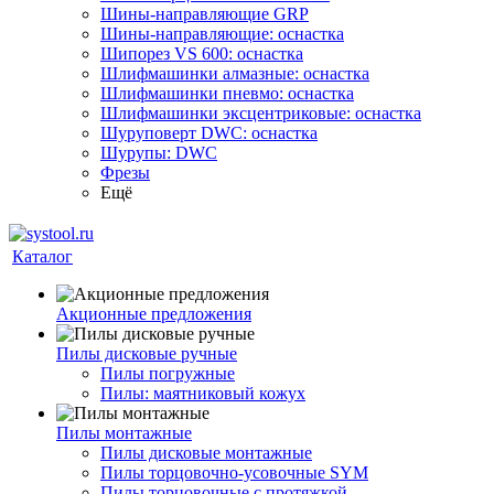
Шины-направляющие GRP
Шины-направляющие: оснастка
Шипорез VS 600: оснастка
Шлифмашинки алмазные: оснастка
Шлифмашинки пневмо: оснастка
Шлифмашинки эксцентриковые: оснастка
Шуруповерт DWC: оснастка
Шурупы: DWC
Фрезы
Ещё
Каталог
Акционные предложения
Пилы дисковые ручные
Пилы погружные
Пилы: маятниковый кожух
Пилы монтажные
Пилы дисковые монтажные
Пилы торцовочно-усовочные SYM
Пилы торцовочные с протяжкой