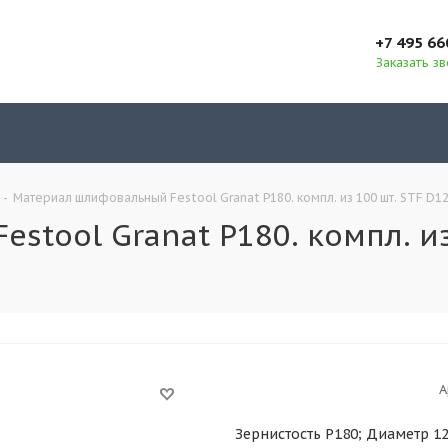
+7 495 66
Заказать з
-
Материал шлифовальный Festool Granat P180. компл. из 100 шт. STF D12
tool Granat P180. компл. из
А
Зернистость P180; Диаметр 1