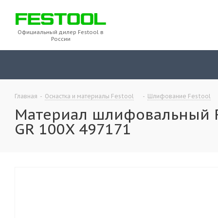
Официальный дилер Festool в
России
Главная
-
Оснастка и материалы Festool
-
Шлифование Festool
Материал шлифовальный Fes
GR 100X 497171