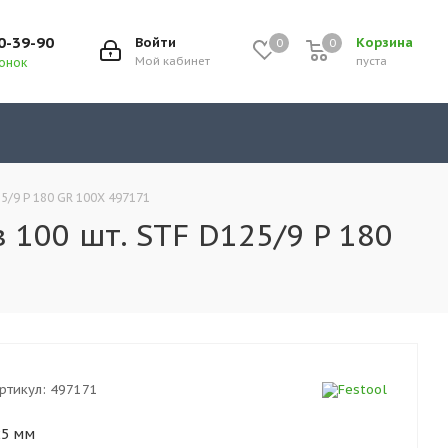
0-39-90
Войти
Корзина
0
0
0
Мой кабинет
пуста
вонок
5/9 P 180 GR 100X 497171
 100 шт. STF D125/9 P 180
ртикул:
497171
25 мм