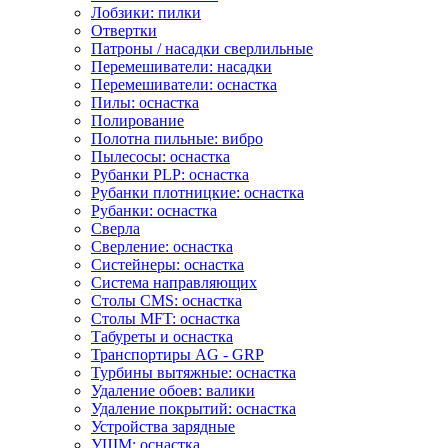
Лобзики: пилки
Отвертки
Патроны / насадки сверлильные
Перемешиватели: насадки
Перемешиватели: оснастка
Пилы: оснастка
Полирование
Полотна пильные: вибро
Пылесосы: оснастка
Рубанки PLP: оснастка
Рубанки плотницкие: оснастка
Рубанки: оснастка
Сверла
Сверление: оснастка
Систейнеры: оснастка
Система направляющих
Столы CMS: оснастка
Столы MFT: оснастка
Табуреты и оснастка
Транспортиры AG - GRP
Турбины вытяжные: оснастка
Удаление обоев: валики
Удаление покрытий: оснастка
Устройства зарядные
УШМ: оснастка