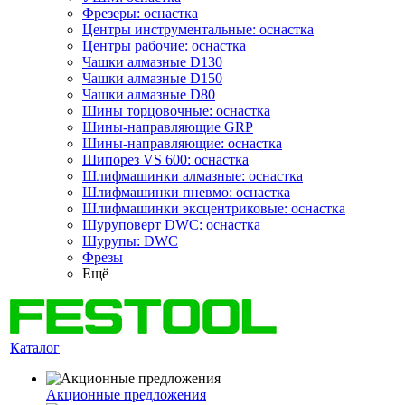
Фрезеры: оснастка
Центры инструментальные: оснастка
Центры рабочие: оснастка
Чашки алмазные D130
Чашки алмазные D150
Чашки алмазные D80
Шины торцовочные: оснастка
Шины-направляющие GRP
Шины-направляющие: оснастка
Шипорез VS 600: оснастка
Шлифмашинки алмазные: оснастка
Шлифмашинки пневмо: оснастка
Шлифмашинки эксцентриковые: оснастка
Шуруповерт DWC: оснастка
Шурупы: DWC
Фрезы
Ещё
Каталог
Акционные предложения