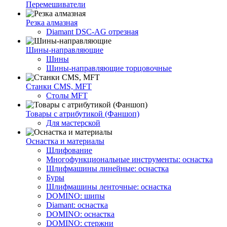
Перемешиватели
Резка алмазная
Diamant DSC-AG отрезная
Шины-направляющие
Шины
Шины-направляющие торцовочные
Станки CMS, MFT
Столы MFT
Товары с атрибутикой (Фаншоп)
Для мастерской
Оснастка и материалы
Шлифование
Многофункциональные инструменты: оснастка
Шлифмашины линейные: оснастка
Буры
Шлифмашины ленточные: оснастка
DOMINO: шипы
Diamant: оснастка
DOMINO: оснастка
DOMINO: стержни