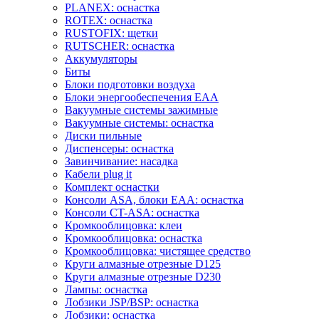
PLANEX: оснастка
ROTEX: оснастка
RUSTOFIX: щетки
RUTSCHER: оснастка
Аккумуляторы
Биты
Блоки подготовки воздуха
Блоки энергообеспечения EAA
Вакуумные системы зажимные
Вакуумные системы: оснастка
Диски пильные
Диспенсеры: оснастка
Завинчивание: насадка
Кабели plug it
Комплект оснастки
Консоли ASA, блоки EAA: оснастка
Консоли CT-ASA: оснастка
Кромкооблицовка: клеи
Кромкооблицовка: оснастка
Кромкооблицовка: чистящее средство
Круги алмазные отрезные D125
Круги алмазные отрезные D230
Лампы: оснастка
Лобзики JSP/BSP: оснастка
Лобзики: оснастка