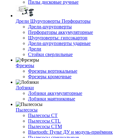
Пилы дисковые ручные
Дрели Шуруповерты Перфораторы
Дрели-шуруповерты
Перфораторы аккумуляторные
Шуруповерты: гипсокартон
Дрели-шуруповерты ударные
Дрели
Стойки сверлильные
Фрезеры
Фрезеры вертикальные
Фрезеры кромочные
Лобзики
Лобзики аккумуляторные
Лобзики маятниковые
Пылесосы
Пылесосы CT
Пылесосы CTL
Пылесосы CTM
Bluetooth: Пульт ДУ и модуль-приёмник
Пылесосы специальные