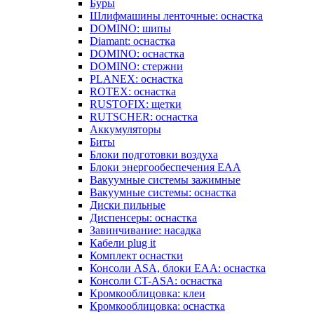
Буры
Шлифмашины ленточные: оснастка
DOMINO: шипы
Diamant: оснастка
DOMINO: оснастка
DOMINO: стержни
PLANEX: оснастка
ROTEX: оснастка
RUSTOFIX: щетки
RUTSCHER: оснастка
Аккумуляторы
Биты
Блоки подготовки воздуха
Блоки энергообеспечения EAA
Вакуумные системы зажимные
Вакуумные системы: оснастка
Диски пильные
Диспенсеры: оснастка
Завинчивание: насадка
Кабели plug it
Комплект оснастки
Консоли ASA, блоки EAA: оснастка
Консоли CT-ASA: оснастка
Кромкооблицовка: клеи
Кромкооблицовка: оснастка