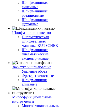
Шлифмашинки:
линейные
Шлифмашинки:
ротационные
Шлифмашинки:
щеточные
Шлифмашинки пневмо
Пневматическая
шлифовальная
машинка RUTSCHER
Шлифмашинки:
пневматические
эксцентриковые
Зачистка и шлифование
Удаление обоев
Фрезеры зачистные
Шлифмашинки
алмазные
Многофункциональные
инструменты
Многофункциональные