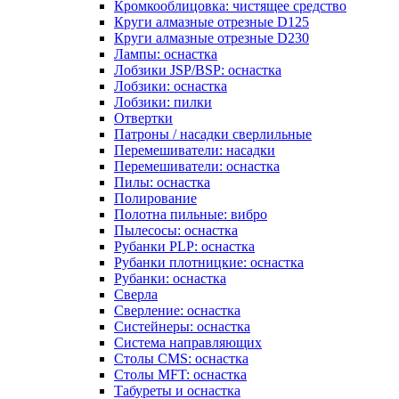
Кромкооблицовка: чистящее средство
Круги алмазные отрезные D125
Круги алмазные отрезные D230
Лампы: оснастка
Лобзики JSP/BSP: оснастка
Лобзики: оснастка
Лобзики: пилки
Отвертки
Патроны / насадки сверлильные
Перемешиватели: насадки
Перемешиватели: оснастка
Пилы: оснастка
Полирование
Полотна пильные: вибро
Пылесосы: оснастка
Рубанки PLP: оснастка
Рубанки плотницкие: оснастка
Рубанки: оснастка
Сверла
Сверление: оснастка
Систейнеры: оснастка
Система направляющих
Столы CMS: оснастка
Столы MFT: оснастка
Табуреты и оснастка