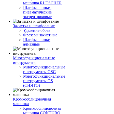
машинка RUTSCHER
Шлифмашинки:
пневматические
эксцентриковые
Зачистка и шлифование
Удаление обоев
Фрезеры зачистные
Шлифмашинки
алмазные
Многофункциональные
инструменты
Многофункциональные
инструменты OSC
Многофункциональные
инструменты OS
(СНЯТО)
Кромкооблицовочная
машинка
Кромкооблицовочная
машинка CONTURO