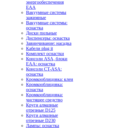
энергообеспечения
EAA
Вакуумные системы
зажимные
Вакуумные системы:
оснастка
Диски пильные
Диспенсеры: оснастка
Завинчивание: насадка
Кабели plug it
Комплект оснастки
Консоли ASA, блоки
EAA: оснастка
Консоли CT-ASA:
оснастка
Кромкооблицовка: клеи
Кромкооблицовка:
оснастка
Кромкооблицовка:
чистящее средство
Круги алмазные
отрезные D125
Круги алмазные
отрезные D230
Лампы: оснастка