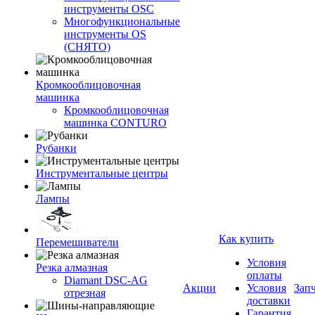
инструменты OSC
Многофункциональные
инструменты OS
(СНЯТО)
Кромкооблицовочная
машинка
Кромкооблицовочная
машинка CONTURO
Рубанки
Инструментальные центры
Лампы
Как купить
Перемешиватели
Условия
Резка алмазная
оплаты
Diamant DSC-AG
Акции
Условия
Зап
отрезная
доставки
Гарантия