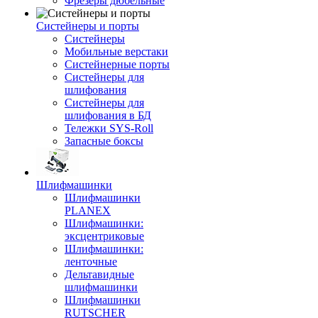
Фрезеры дюбельные
Систейнеры и порты
Систейнеры
Мобильные верстаки
Систейнерные порты
Систейнеры для
шлифования
Систейнеры для
шлифования в БД
Тележки SYS-Roll
Запасные боксы
Шлифмашинки
Шлифмашинки
PLANEX
Шлифмашинки:
эксцентриковые
Шлифмашинки:
ленточные
Дельтавидные
шлифмашинки
Шлифмашинки
RUTSCHER