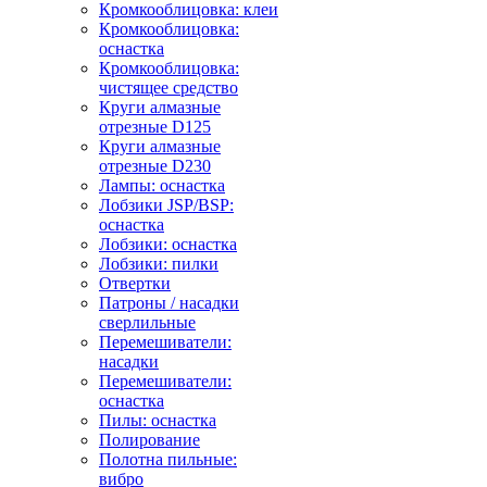
Кромкооблицовка: клеи
Кромкооблицовка:
оснастка
Кромкооблицовка:
чистящее средство
Круги алмазные
отрезные D125
Круги алмазные
отрезные D230
Лампы: оснастка
Лобзики JSP/BSP:
оснастка
Лобзики: оснастка
Лобзики: пилки
Отвертки
Патроны / насадки
сверлильные
Перемешиватели:
насадки
Перемешиватели:
оснастка
Пилы: оснастка
Полирование
Полотна пильные:
вибро