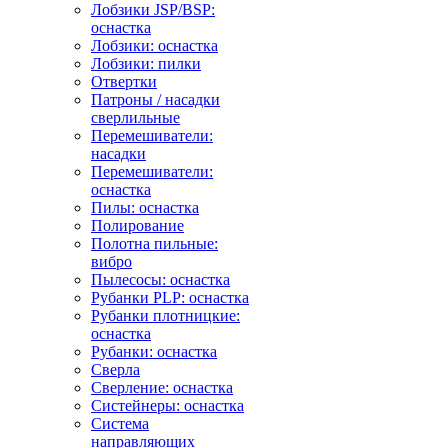
Лобзики JSP/BSP:
оснастка
Лобзики: оснастка
Лобзики: пилки
Отвертки
Патроны / насадки
сверлильные
Перемешиватели:
насадки
Перемешиватели:
оснастка
Пилы: оснастка
Полирование
Полотна пильные:
вибро
Пылесосы: оснастка
Рубанки PLP: оснастка
Рубанки плотницкие:
оснастка
Рубанки: оснастка
Сверла
Сверление: оснастка
Систейнеры: оснастка
Система
направляющих