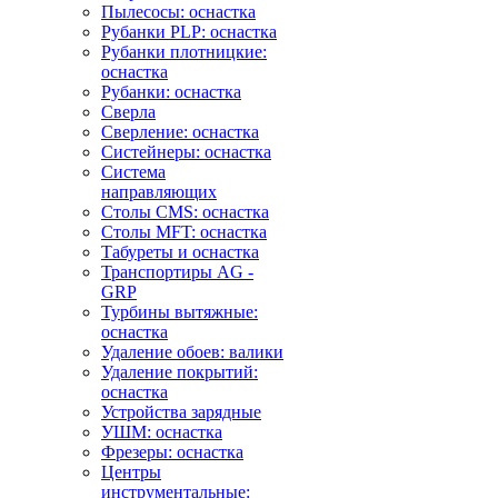
Пылесосы: оснастка
Рубанки PLP: оснастка
Рубанки плотницкие:
оснастка
Рубанки: оснастка
Сверла
Сверление: оснастка
Систейнеры: оснастка
Система
направляющих
Столы CMS: оснастка
Столы MFT: оснастка
Табуреты и оснастка
Транспортиры AG -
GRP
Турбины вытяжные:
оснастка
Удаление обоев: валики
Удаление покрытий:
оснастка
Устройства зарядные
УШМ: оснастка
Фрезеры: оснастка
Центры
инструментальные: