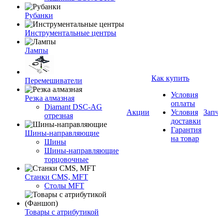
Рубанки
Инструментальные центры
Лампы
Как купить
Перемешиватели
Условия
Резка алмазная
оплаты
Diamant DSC-AG
Акции
Условия
Зап
отрезная
доставки
Гарантия
Шины-направляющие
на товар
Шины
Шины-направляющие
торцовочные
Станки CMS, MFT
Столы MFT
Товары с атрибутикой