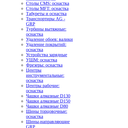
Столы CMS: оснастка
Столы MFT: оснастка
Табуреты и оснастка
Транспортиры AG -
GRP
Турбины вытяжные:
оснастка
Удаление обоев: валики
Удаление покрытий:
оснастка
Устройства зарядные
УШМ: оснастка
Фрезеры: оснастка
Центры
инструментальные:
оснастка
Центры рабочие:
оснастка
Чашки алмазные D130
Чашки алмазные D150
Чашки алмазные D80
Шины торцовочные:
оснастка
Шины-направляющие
GRP