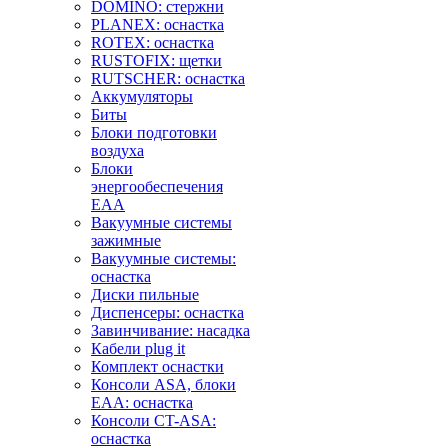
DOMINO: стержни
PLANEX: оснастка
ROTEX: оснастка
RUSTOFIX: щетки
RUTSCHER: оснастка
Аккумуляторы
Биты
Блоки подготовки
воздуха
Блоки
энергообеспечения
EAA
Вакуумные системы
зажимные
Вакуумные системы:
оснастка
Диски пильные
Диспенсеры: оснастка
Завинчивание: насадка
Кабели plug it
Комплект оснастки
Консоли ASA, блоки
EAA: оснастка
Консоли CT-ASA:
оснастка