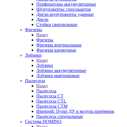
Перфораторы аккумуляторные
Шуруповерты: гипсокартон
Дрели-шуруповерты ударные
Дрели
Стойки сверлильные
Фрезеры
Назад
Фрезеры
Фрезеры вертикальные
Фрезеры кромочные
Лобзики
Назад
Лобзики
Лобзики аккумуляторные
Лобзики маятниковые
Пылесосы
Назад
Пылесосы
Пылесосы CT
Пылесосы CTL
Пылесосы CTM
Bluetooth: Пульт ДУ и модуль-приёмник
Пылесосы специальные
Система DOMINO
Назад