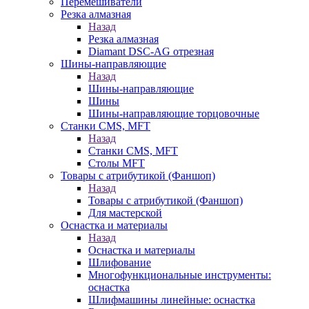
Перемешиватели
Резка алмазная
Назад
Резка алмазная
Diamant DSC-AG отрезная
Шины-направляющие
Назад
Шины-направляющие
Шины
Шины-направляющие торцовочные
Станки CMS, MFT
Назад
Станки CMS, MFT
Столы MFT
Товары с атрибутикой (Фаншоп)
Назад
Товары с атрибутикой (Фаншоп)
Для мастерской
Оснастка и материалы
Назад
Оснастка и материалы
Шлифование
Многофункциональные инструменты:
оснастка
Шлифмашины линейные: оснастка