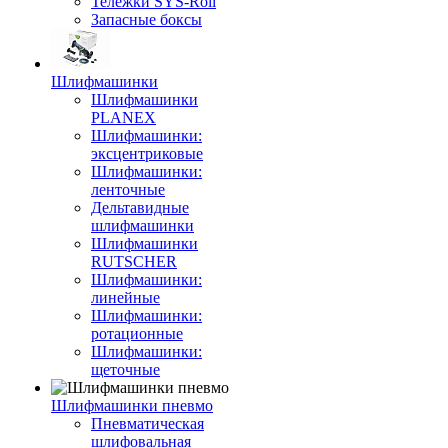
Тележки SYS-Roll
Запасные боксы
Шлифмашинки
Шлифмашинки
PLANEX
Шлифмашинки:
эксцентриковые
Шлифмашинки:
ленточные
Дельтавидные
шлифмашинки
Шлифмашинки
RUTSCHER
Шлифмашинки:
линейные
Шлифмашинки:
ротационные
Шлифмашинки:
щеточные
Шлифмашинки пневмо
Пневматическая
шлифовальная