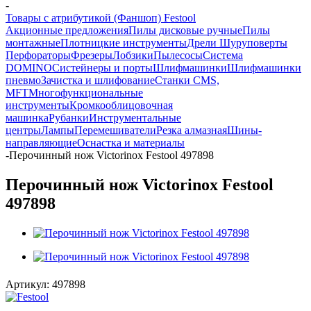
-
Товары с атрибутикой (Фаншоп) Festool
Акционные предложения
Пилы дисковые ручные
Пилы
монтажные
Плотницкие инструменты
Дрели Шуруповерты
Перфораторы
Фрезеры
Лобзики
Пылесосы
Система
DOMINO
Систейнеры и порты
Шлифмашинки
Шлифмашинки
пневмо
Зачистка и шлифование
Станки CMS,
MFT
Многофункциональные
инструменты
Кромкооблицовочная
машинка
Рубанки
Инструментальные
центры
Лампы
Перемешиватели
Резка алмазная
Шины-
направляющие
Оснастка и материалы
-
Перочинный нож Victorinox Festool 497898
Перочинный нож Victorinox Festool
497898
Артикул:
497898