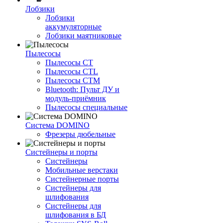
Лобзики
Лобзики
аккумуляторные
Лобзики маятниковые
Пылесосы
Пылесосы CT
Пылесосы CTL
Пылесосы CTM
Bluetooth: Пульт ДУ и
модуль-приёмник
Пылесосы специальные
Система DOMINO
Фрезеры дюбельные
Систейнеры и порты
Систейнеры
Мобильные верстаки
Систейнерные порты
Систейнеры для
шлифования
Систейнеры для
шлифования в БД