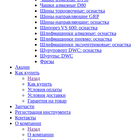
Чашки алмазные D80
Шины торцовочные: оснастка
Шины-направляющие GRP
Шины-направляющие: оснастка
Шипорез VS 600: оснастка
Шлифмашинки алмазные: оснастка
Шлифмашинки пневмо: оснастка
Шлифмашинки эксцентриковые: оснастка
Шуруповерт DWC: оснастка
Шурупы: DWC
Фрезы
Акции
Как купить
Назад
Как купить
Условия оплаты
Условия доставки
Гарантия на товар
Запчасти
Регистрация инструмента
Контакты
О компании
Назад
О компании