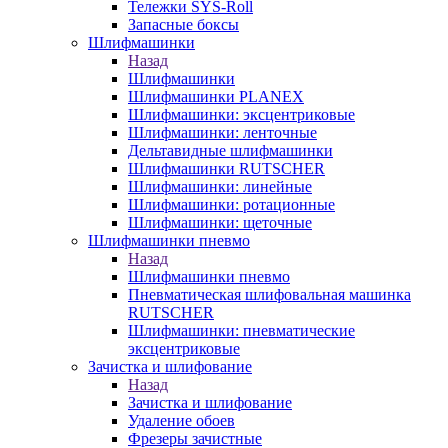
Тележки SYS-Roll
Запасные боксы
Шлифмашинки
Назад
Шлифмашинки
Шлифмашинки PLANEX
Шлифмашинки: эксцентриковые
Шлифмашинки: ленточные
Дельтавидные шлифмашинки
Шлифмашинки RUTSCHER
Шлифмашинки: линейные
Шлифмашинки: ротационные
Шлифмашинки: щеточные
Шлифмашинки пневмо
Назад
Шлифмашинки пневмо
Пневматическая шлифовальная машинка
RUTSCHER
Шлифмашинки: пневматические
эксцентриковые
Зачистка и шлифование
Назад
Зачистка и шлифование
Удаление обоев
Фрезеры зачистные