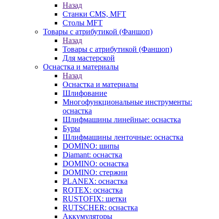
Назад
Станки CMS, MFT
Столы MFT
Товары с атрибутикой (Фаншоп)
Назад
Товары с атрибутикой (Фаншоп)
Для мастерской
Оснастка и материалы
Назад
Оснастка и материалы
Шлифование
Многофункциональные инструменты:
оснастка
Шлифмашины линейные: оснастка
Буры
Шлифмашины ленточные: оснастка
DOMINO: шипы
Diamant: оснастка
DOMINO: оснастка
DOMINO: стержни
PLANEX: оснастка
ROTEX: оснастка
RUSTOFIX: щетки
RUTSCHER: оснастка
Аккумуляторы