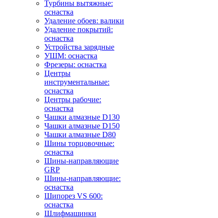
Турбины вытяжные:
оснастка
Удаление обоев: валики
Удаление покрытий:
оснастка
Устройства зарядные
УШМ: оснастка
Фрезеры: оснастка
Центры
инструментальные:
оснастка
Центры рабочие:
оснастка
Чашки алмазные D130
Чашки алмазные D150
Чашки алмазные D80
Шины торцовочные:
оснастка
Шины-направляющие
GRP
Шины-направляющие:
оснастка
Шипорез VS 600:
оснастка
Шлифмашинки