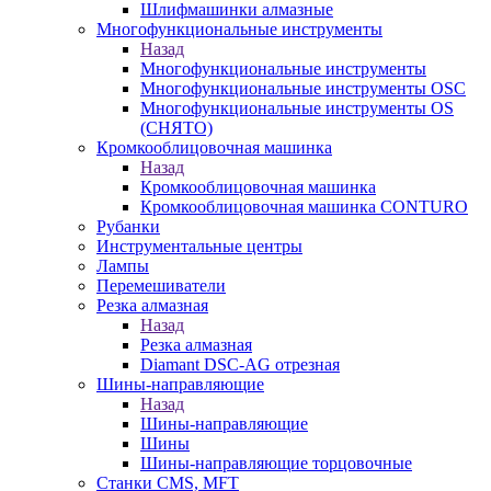
Шлифмашинки алмазные
Многофункциональные инструменты
Назад
Многофункциональные инструменты
Многофункциональные инструменты OSC
Многофункциональные инструменты OS
(СНЯТО)
Кромкооблицовочная машинка
Назад
Кромкооблицовочная машинка
Кромкооблицовочная машинка CONTURO
Рубанки
Инструментальные центры
Лампы
Перемешиватели
Резка алмазная
Назад
Резка алмазная
Diamant DSC-AG отрезная
Шины-направляющие
Назад
Шины-направляющие
Шины
Шины-направляющие торцовочные
Станки CMS, MFT