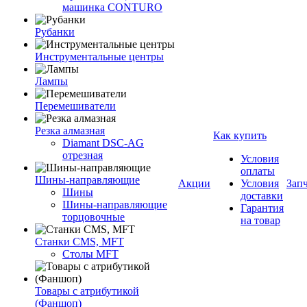
машинка CONTURO
Рубанки
Инструментальные центры
Лампы
Перемешиватели
Резка алмазная
Как купить
Diamant DSC-AG
отрезная
Условия
оплаты
Шины-направляющие
Акции
Условия
Зап
Шины
доставки
Шины-направляющие
Гарантия
торцовочные
на товар
Станки CMS, MFT
Столы MFT
Товары с атрибутикой
(Фаншоп)