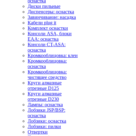
оснастка
Диски пильные
Диспенсеры: оснастка
Завинчивание: насадка
Кабели plug it
Комплект оснастки
Консоли ASA, блоки
EAA: оснастка
Консоли CT-ASA:
оснастка
Кромкооблицовка: клеи
Кромкооблицовка:
оснастка
Кромкооблицовка:
чистящее средство
Круги алмазные
отрезные D125
Круги алмазные
отрезные D230
Лампы: оснастка
Лобзики JSP/BSP:
оснастка
Лобзики: оснастка
Лобзики: пилки
Отвертки