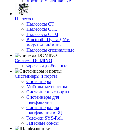
Лобзики маятниковые
Пылесосы
Пылесосы CT
Пылесосы CTL
Пылесосы CTM
Bluetooth: Пульт ДУ и
модуль-приёмник
Пылесосы специальные
Система DOMINO
Фрезеры дюбельные
Систейнеры и порты
Систейнеры
Мобильные верстаки
Систейнерные порты
Систейнеры для
шлифования
Систейнеры для
шлифования в БД
Тележки SYS-Roll
Запасные боксы