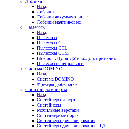
Лобзики
Назад
Лобзики
Лобзики аккумуляторные
Лобзики маятниковые
Пылесосы
Назад
Пылесосы
Пылесосы CT
Пылесосы CTL
Пылесосы CTM
Bluetooth: Пульт ДУ и модуль-приёмник
Пылесосы специальные
Система DOMINO
Назад
Система DOMINO
Фрезеры дюбельные
Систейнеры и порты
Назад
Систейнеры и порты
Систейнеры
Мобильные верстаки
Систейнерные порты
Систейнеры для шлифования
Систейнеры для шлифования в БД