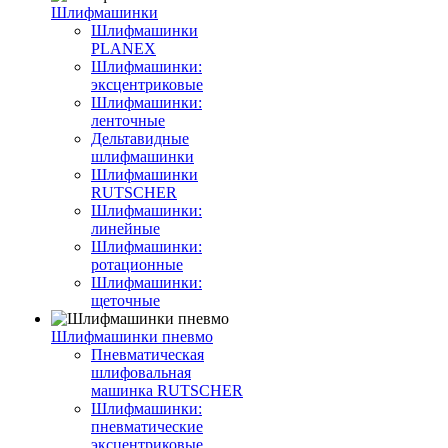
Шлифмашинки
Шлифмашинки
PLANEX
Шлифмашинки:
эксцентриковые
Шлифмашинки:
ленточные
Дельтавидные
шлифмашинки
Шлифмашинки
RUTSCHER
Шлифмашинки:
линейные
Шлифмашинки:
ротационные
Шлифмашинки:
щеточные
Шлифмашинки пневмо
Пневматическая
шлифовальная
машинка RUTSCHER
Шлифмашинки:
пневматические
эксцентриковые