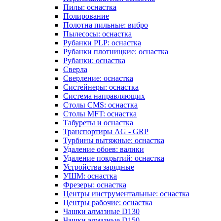
Пилы: оснастка
Полирование
Полотна пильные: вибро
Пылесосы: оснастка
Рубанки PLP: оснастка
Рубанки плотницкие: оснастка
Рубанки: оснастка
Сверла
Сверление: оснастка
Систейнеры: оснастка
Система направляющих
Столы CMS: оснастка
Столы MFT: оснастка
Табуреты и оснастка
Транспортиры AG - GRP
Турбины вытяжные: оснастка
Удаление обоев: валики
Удаление покрытий: оснастка
Устройства зарядные
УШМ: оснастка
Фрезеры: оснастка
Центры инструментальные: оснастка
Центры рабочие: оснастка
Чашки алмазные D130
Чашки алмазные D150