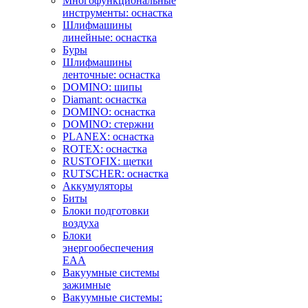
Многофункциональные
инструменты: оснастка
Шлифмашины
линейные: оснастка
Буры
Шлифмашины
ленточные: оснастка
DOMINO: шипы
Diamant: оснастка
DOMINO: оснастка
DOMINO: стержни
PLANEX: оснастка
ROTEX: оснастка
RUSTOFIX: щетки
RUTSCHER: оснастка
Аккумуляторы
Биты
Блоки подготовки
воздуха
Блоки
энергообеспечения
EAA
Вакуумные системы
зажимные
Вакуумные системы: