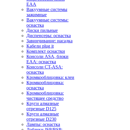
EAA
Вакуумные системы
зажимные
Вакуумные системы:
оснастка
Диски пильные
Диспенсеры: оснастка
Завинчивание: насадка
Кабели plug it
Комплект оснастки
Консоли ASA, блоки
EAA: оснастка
Консоли CT-ASA:
оснастка
Кромкооблицовка: клеи
Кромкооблицовка:
оснастка
Кромкооблицовка:
чистящее средство
Круги алмазные
отрезные D125
Круги алмазные
отрезные D230
Лампы: оснастка
Лобзики JSP/BSP: