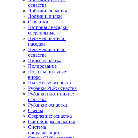
оснастка
Лобзики: оснастка
Лобзики: пилки
Отвертки
Патроны / насадки
сверлильные
Перемешиватели:
насадки
Перемешиватели:
оснастка
Пилы: оснастка
Полирование
Полотна пильные:
вибро
Пылесосы: оснастка
Рубанки PLP: оснастка
Рубанки плотницкие:
оснастка
Рубанки: оснастка
Сверла
Сверление: оснастка
Систейнеры: оснастка
Система
направляющих