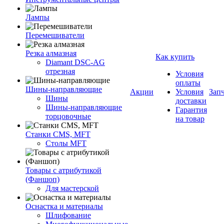
Лампы
Перемешиватели
Резка алмазная
Как купить
Diamant DSC-AG
отрезная
Условия
оплаты
Шины-направляющие
Акции
Условия
Зап
Шины
доставки
Шины-направляющие
Гарантия
торцовочные
на товар
Станки CMS, MFT
Столы MFT
Товары с атрибутикой
(Фаншоп)
Для мастерской
Оснастка и материалы
Шлифование