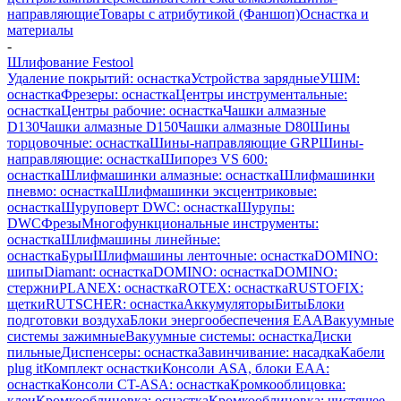
направляющие
Товары с атрибутикой (Фаншоп)
Оснастка и
материалы
-
Шлифование Festool
Удаление покрытий: оснастка
Устройства зарядные
УШМ:
оснастка
Фрезеры: оснастка
Центры инструментальные:
оснастка
Центры рабочие: оснастка
Чашки алмазные
D130
Чашки алмазные D150
Чашки алмазные D80
Шины
торцовочные: оснастка
Шины-направляющие GRP
Шины-
направляющие: оснастка
Шипорез VS 600:
оснастка
Шлифмашинки алмазные: оснастка
Шлифмашинки
пневмо: оснастка
Шлифмашинки эксцентриковые:
оснастка
Шуруповерт DWC: оснастка
Шурупы:
DWC
Фрезы
Многофункциональные инструменты:
оснастка
Шлифмашины линейные:
оснастка
Буры
Шлифмашины ленточные: оснастка
DOMINO:
шипы
Diamant: оснастка
DOMINO: оснастка
DOMINO:
стержни
PLANEX: оснастка
ROTEX: оснастка
RUSTOFIX:
щетки
RUTSCHER: оснастка
Аккумуляторы
Биты
Блоки
подготовки воздуха
Блоки энергообеспечения EAA
Вакуумные
системы зажимные
Вакуумные системы: оснастка
Диски
пильные
Диспенсеры: оснастка
Завинчивание: насадка
Кабели
plug it
Комплект оснастки
Консоли ASA, блоки EAA:
оснастка
Консоли CT-ASA: оснастка
Кромкооблицовка:
клеи
Кромкооблицовка: оснастка
Кромкооблицовка: чистящее