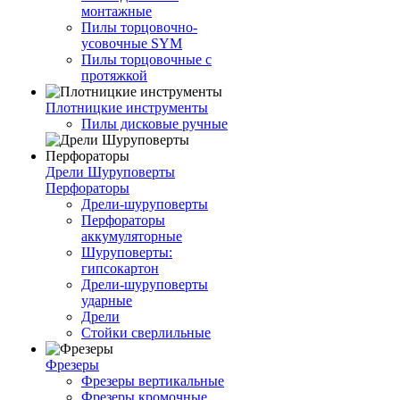
монтажные
Пилы торцовочно-
усовочные SYM
Пилы торцовочные с
протяжкой
Плотницкие инструменты
Пилы дисковые ручные
Дрели Шуруповерты
Перфораторы
Дрели-шуруповерты
Перфораторы
аккумуляторные
Шуруповерты:
гипсокартон
Дрели-шуруповерты
ударные
Дрели
Стойки сверлильные
Фрезеры
Фрезеры вертикальные
Фрезеры кромочные