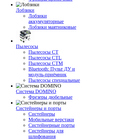
Лобзики
Лобзики
аккумуляторные
Лобзики маятниковые
Пылесосы
Пылесосы CT
Пылесосы CTL
Пылесосы CTM
Bluetooth: Пульт ДУ и
модуль-приёмник
Пылесосы специальные
Система DOMINO
Фрезеры дюбельные
Систейнеры и порты
Систейнеры
Мобильные верстаки
Систейнерные порты
Систейнеры для
шлифования