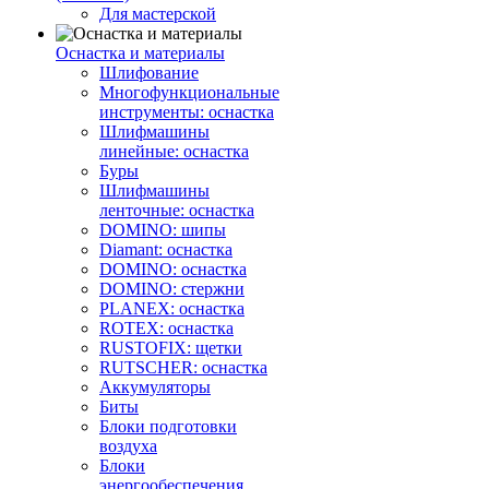
Для мастерской
Оснастка и материалы
Шлифование
Многофункциональные
инструменты: оснастка
Шлифмашины
линейные: оснастка
Буры
Шлифмашины
ленточные: оснастка
DOMINO: шипы
Diamant: оснастка
DOMINO: оснастка
DOMINO: стержни
PLANEX: оснастка
ROTEX: оснастка
RUSTOFIX: щетки
RUTSCHER: оснастка
Аккумуляторы
Биты
Блоки подготовки
воздуха
Блоки
энергообеспечения