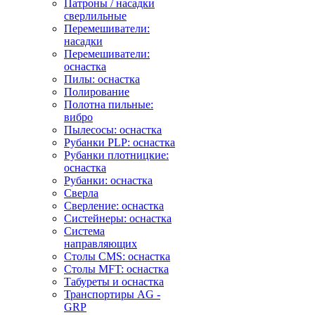
Патроны / насадки
сверлильные
Перемешиватели:
насадки
Перемешиватели:
оснастка
Пилы: оснастка
Полирование
Полотна пильные:
вибро
Пылесосы: оснастка
Рубанки PLP: оснастка
Рубанки плотницкие:
оснастка
Рубанки: оснастка
Сверла
Сверление: оснастка
Систейнеры: оснастка
Система
направляющих
Столы CMS: оснастка
Столы MFT: оснастка
Табуреты и оснастка
Транспортиры AG -
GRP