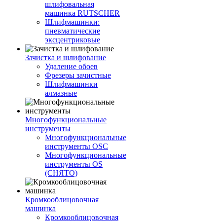
шлифовальная
машинка RUTSCHER
Шлифмашинки:
пневматические
эксцентриковые
Зачистка и шлифование
Удаление обоев
Фрезеры зачистные
Шлифмашинки
алмазные
Многофункциональные
инструменты
Многофункциональные
инструменты OSC
Многофункциональные
инструменты OS
(СНЯТО)
Кромкооблицовочная
машинка
Кромкооблицовочная