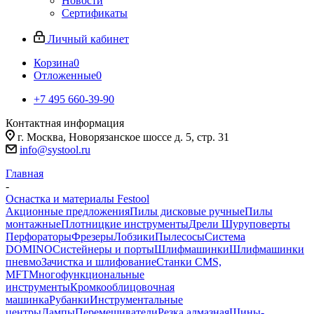
Новости
Сертификаты
Личный кабинет
Корзина
0
Отложенные
0
+7 495 660-39-90
Контактная информация
г. Москва, Новорязанское шоссе д. 5, стр. 31
info@systool.ru
Главная
-
Оснастка и материалы Festool
Акционные предложения
Пилы дисковые ручные
Пилы
монтажные
Плотницкие инструменты
Дрели Шуруповерты
Перфораторы
Фрезеры
Лобзики
Пылесосы
Система
DOMINO
Систейнеры и порты
Шлифмашинки
Шлифмашинки
пневмо
Зачистка и шлифование
Станки CMS,
MFT
Многофункциональные
инструменты
Кромкооблицовочная
машинка
Рубанки
Инструментальные
центры
Лампы
Перемешиватели
Резка алмазная
Шины-