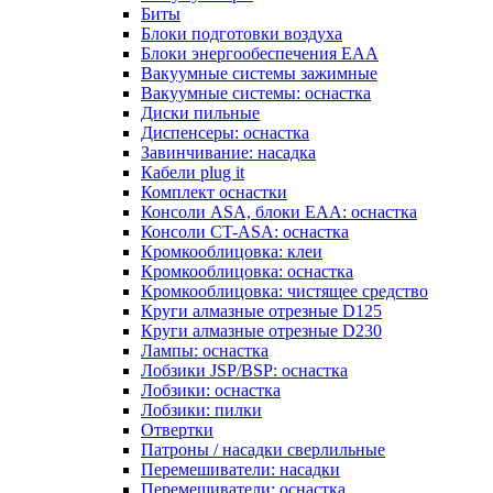
Биты
Блоки подготовки воздуха
Блоки энергообеспечения EAA
Вакуумные системы зажимные
Вакуумные системы: оснастка
Диски пильные
Диспенсеры: оснастка
Завинчивание: насадка
Кабели plug it
Комплект оснастки
Консоли ASA, блоки EAA: оснастка
Консоли CT-ASA: оснастка
Кромкооблицовка: клеи
Кромкооблицовка: оснастка
Кромкооблицовка: чистящее средство
Круги алмазные отрезные D125
Круги алмазные отрезные D230
Лампы: оснастка
Лобзики JSP/BSP: оснастка
Лобзики: оснастка
Лобзики: пилки
Отвертки
Патроны / насадки сверлильные
Перемешиватели: насадки
Перемешиватели: оснастка