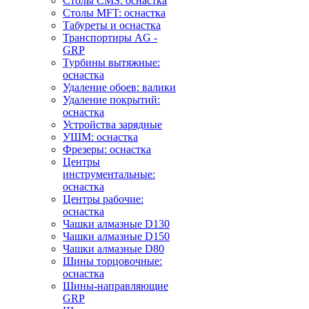
Столы CMS: оснастка
Столы MFT: оснастка
Табуреты и оснастка
Транспортиры AG -
GRP
Турбины вытяжные:
оснастка
Удаление обоев: валики
Удаление покрытий:
оснастка
Устройства зарядные
УШМ: оснастка
Фрезеры: оснастка
Центры
инструментальные:
оснастка
Центры рабочие:
оснастка
Чашки алмазные D130
Чашки алмазные D150
Чашки алмазные D80
Шины торцовочные:
оснастка
Шины-направляющие
GRP