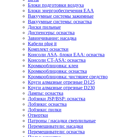
Блоки подготовки воздуха
Блоки энергообеспечения EAA
Вакуумные системы зажимные
Вакуумные системы: оснастка
Диски пильные
Диспенсеры: оснастка
Завинчивание: насадка
Кабели plug it
Комплект оснастки
Консоли ASA, блоки EAA: оснастка
Консоли CT-ASA: оснастка
Кромкооблицовка: клеи
Кромкооблицовка: оснастка
Кромкооблицовка: чистящее средство
Круги алмазные отрезные D125
Круги алмазные отрезные D230
Лампы: оснастка
Лобзики JSP/BSP: оснастка
Лобзики: оснастка
Лобзики: пилки
Отвертки
Патроны / насадки сверлильные
Перемешиватели: насадки
Перемешиватели: оснастка