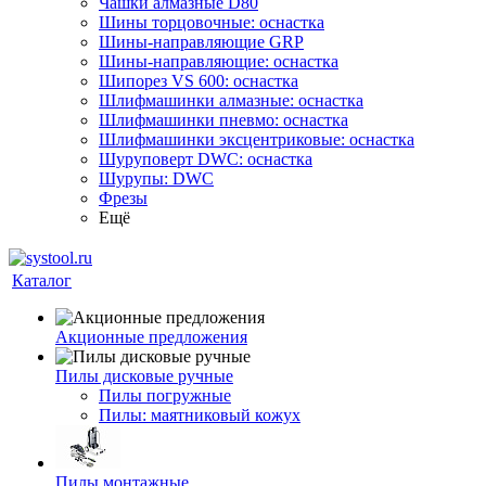
Чашки алмазные D80
Шины торцовочные: оснастка
Шины-направляющие GRP
Шины-направляющие: оснастка
Шипорез VS 600: оснастка
Шлифмашинки алмазные: оснастка
Шлифмашинки пневмо: оснастка
Шлифмашинки эксцентриковые: оснастка
Шуруповерт DWC: оснастка
Шурупы: DWC
Фрезы
Ещё
Каталог
Акционные предложения
Пилы дисковые ручные
Пилы погружные
Пилы: маятниковый кожух
Пилы монтажные