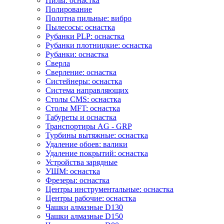
Пилы: оснастка
Полирование
Полотна пильные: вибро
Пылесосы: оснастка
Рубанки PLP: оснастка
Рубанки плотницкие: оснастка
Рубанки: оснастка
Сверла
Сверление: оснастка
Систейнеры: оснастка
Система направляющих
Столы CMS: оснастка
Столы MFT: оснастка
Табуреты и оснастка
Транспортиры AG - GRP
Турбины вытяжные: оснастка
Удаление обоев: валики
Удаление покрытий: оснастка
Устройства зарядные
УШМ: оснастка
Фрезеры: оснастка
Центры инструментальные: оснастка
Центры рабочие: оснастка
Чашки алмазные D130
Чашки алмазные D150