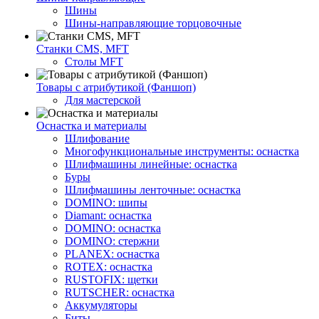
Шины
Шины-направляющие торцовочные
Станки CMS, MFT
Столы MFT
Товары с атрибутикой (Фаншоп)
Для мастерской
Оснастка и материалы
Шлифование
Многофункциональные инструменты: оснастка
Шлифмашины линейные: оснастка
Буры
Шлифмашины ленточные: оснастка
DOMINO: шипы
Diamant: оснастка
DOMINO: оснастка
DOMINO: стержни
PLANEX: оснастка
ROTEX: оснастка
RUSTOFIX: щетки
RUTSCHER: оснастка
Аккумуляторы
Биты