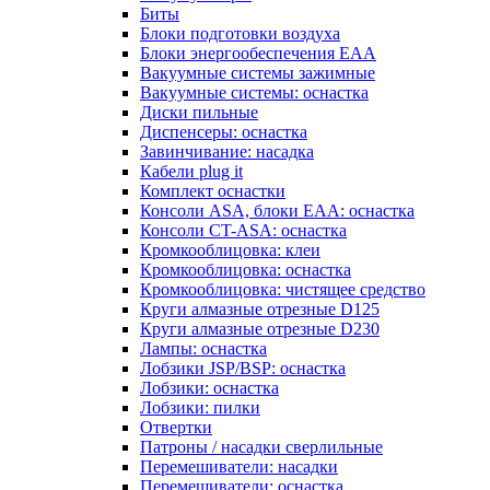
Биты
Блоки подготовки воздуха
Блоки энергообеспечения EAA
Вакуумные системы зажимные
Вакуумные системы: оснастка
Диски пильные
Диспенсеры: оснастка
Завинчивание: насадка
Кабели plug it
Комплект оснастки
Консоли ASA, блоки EAA: оснастка
Консоли CT-ASA: оснастка
Кромкооблицовка: клеи
Кромкооблицовка: оснастка
Кромкооблицовка: чистящее средство
Круги алмазные отрезные D125
Круги алмазные отрезные D230
Лампы: оснастка
Лобзики JSP/BSP: оснастка
Лобзики: оснастка
Лобзики: пилки
Отвертки
Патроны / насадки сверлильные
Перемешиватели: насадки
Перемешиватели: оснастка