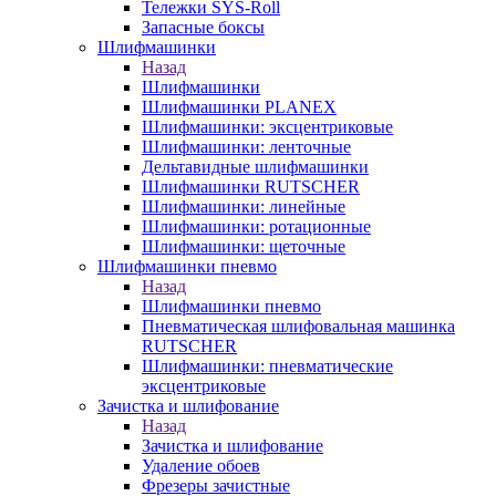
Тележки SYS-Roll
Запасные боксы
Шлифмашинки
Назад
Шлифмашинки
Шлифмашинки PLANEX
Шлифмашинки: эксцентриковые
Шлифмашинки: ленточные
Дельтавидные шлифмашинки
Шлифмашинки RUTSCHER
Шлифмашинки: линейные
Шлифмашинки: ротационные
Шлифмашинки: щеточные
Шлифмашинки пневмо
Назад
Шлифмашинки пневмо
Пневматическая шлифовальная машинка
RUTSCHER
Шлифмашинки: пневматические
эксцентриковые
Зачистка и шлифование
Назад
Зачистка и шлифование
Удаление обоев
Фрезеры зачистные