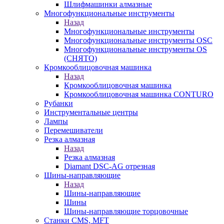
Шлифмашинки алмазные
Многофункциональные инструменты
Назад
Многофункциональные инструменты
Многофункциональные инструменты OSC
Многофункциональные инструменты OS
(СНЯТО)
Кромкооблицовочная машинка
Назад
Кромкооблицовочная машинка
Кромкооблицовочная машинка CONTURO
Рубанки
Инструментальные центры
Лампы
Перемешиватели
Резка алмазная
Назад
Резка алмазная
Diamant DSC-AG отрезная
Шины-направляющие
Назад
Шины-направляющие
Шины
Шины-направляющие торцовочные
Станки CMS, MFT