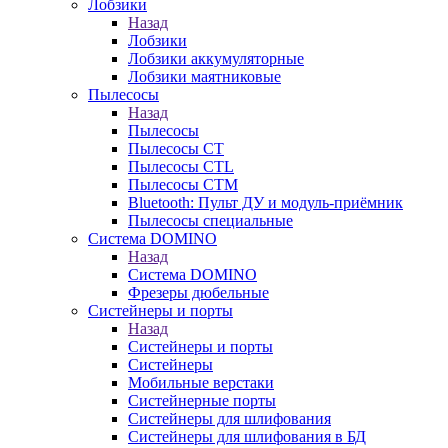
Лобзики
Назад
Лобзики
Лобзики аккумуляторные
Лобзики маятниковые
Пылесосы
Назад
Пылесосы
Пылесосы CT
Пылесосы CTL
Пылесосы CTM
Bluetooth: Пульт ДУ и модуль-приёмник
Пылесосы специальные
Система DOMINO
Назад
Система DOMINO
Фрезеры дюбельные
Систейнеры и порты
Назад
Систейнеры и порты
Систейнеры
Мобильные верстаки
Систейнерные порты
Систейнеры для шлифования
Систейнеры для шлифования в БД