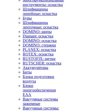
Многофункциональные
инструменты: оснастка
Шлифмашины
линейные: оснастка
Буры
Шлифмашины
ленточные: оснастка
DOMINO: шипы
Diamant: оснастка
DOMINO: оснастка
DOMINO: стержни
PLANEX: оснастка
ROTEX: оснастка
RUSTOFIX: щетки
RUTSCHER: оснастка
Аккумуляторы
Биты
Блоки подготовки
воздуха
Блоки
энергообеспечения
EAA
Вакуумные системы
зажимные
Вакуумные системы: