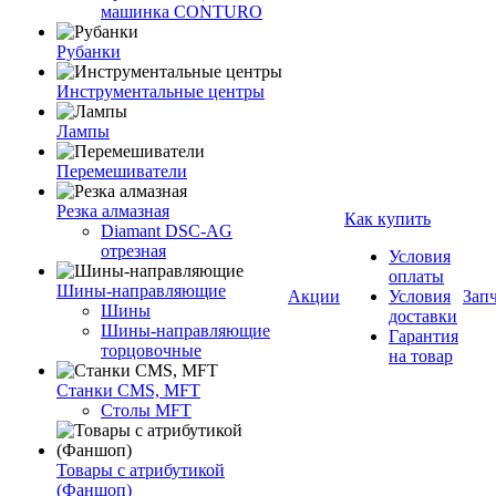
машинка CONTURO
Рубанки
Инструментальные центры
Лампы
Перемешиватели
Резка алмазная
Как купить
Diamant DSC-AG
отрезная
Условия
оплаты
Шины-направляющие
Акции
Условия
Зап
Шины
доставки
Шины-направляющие
Гарантия
торцовочные
на товар
Станки CMS, MFT
Столы MFT
Товары с атрибутикой
(Фаншоп)