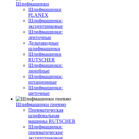
Шлифмашинки
Шлифмашинки
PLANEX
Шлифмашинки:
эксцентриковые
Шлифмашинки:
ленточные
Дельтавидные
шлифмашинки
Шлифмашинки
RUTSCHER
Шлифмашинки:
линейные
Шлифмашинки:
ротационные
Шлифмашинки:
щеточные
Шлифмашинки пневмо
Пневматическая
шлифовальная
машинка RUTSCHER
Шлифмашинки:
пневматические
эксцентриковые