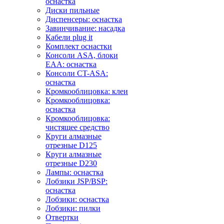
оснастка
Диски пильные
Диспенсеры: оснастка
Завинчивание: насадка
Кабели plug it
Комплект оснастки
Консоли ASA, блоки
EAA: оснастка
Консоли CT-ASA:
оснастка
Кромкооблицовка: клеи
Кромкооблицовка:
оснастка
Кромкооблицовка:
чистящее средство
Круги алмазные
отрезные D125
Круги алмазные
отрезные D230
Лампы: оснастка
Лобзики JSP/BSP:
оснастка
Лобзики: оснастка
Лобзики: пилки
Отвертки