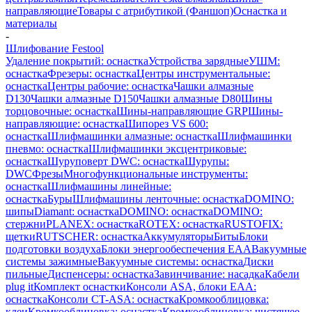
направляющие
Товары с атрибутикой (Фаншоп)
Оснастка и
материалы
-
Шлифование Festool
Удаление покрытий: оснастка
Устройства зарядные
УШМ:
оснастка
Фрезеры: оснастка
Центры инструментальные:
оснастка
Центры рабочие: оснастка
Чашки алмазные
D130
Чашки алмазные D150
Чашки алмазные D80
Шины
торцовочные: оснастка
Шины-направляющие GRP
Шины-
направляющие: оснастка
Шипорез VS 600:
оснастка
Шлифмашинки алмазные: оснастка
Шлифмашинки
пневмо: оснастка
Шлифмашинки эксцентриковые:
оснастка
Шуруповерт DWC: оснастка
Шурупы:
DWC
Фрезы
Многофункциональные инструменты:
оснастка
Шлифмашины линейные:
оснастка
Буры
Шлифмашины ленточные: оснастка
DOMINO:
шипы
Diamant: оснастка
DOMINO: оснастка
DOMINO:
стержни
PLANEX: оснастка
ROTEX: оснастка
RUSTOFIX:
щетки
RUTSCHER: оснастка
Аккумуляторы
Биты
Блоки
подготовки воздуха
Блоки энергообеспечения EAA
Вакуумные
системы зажимные
Вакуумные системы: оснастка
Диски
пильные
Диспенсеры: оснастка
Завинчивание: насадка
Кабели
plug it
Комплект оснастки
Консоли ASA, блоки EAA:
оснастка
Консоли CT-ASA: оснастка
Кромкооблицовка:
клеи
Кромкооблицовка: оснастка
Кромкооблицовка: чистящее