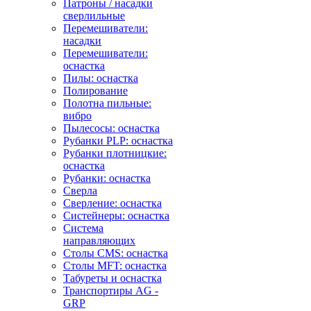
Патроны / насадки
сверлильные
Перемешиватели:
насадки
Перемешиватели:
оснастка
Пилы: оснастка
Полирование
Полотна пильные:
вибро
Пылесосы: оснастка
Рубанки PLP: оснастка
Рубанки плотницкие:
оснастка
Рубанки: оснастка
Сверла
Сверление: оснастка
Систейнеры: оснастка
Система
направляющих
Столы CMS: оснастка
Столы MFT: оснастка
Табуреты и оснастка
Транспортиры AG -
GRP