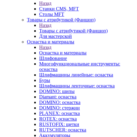
Назад
Станки CMS, MFT
Столы MFT
Товары с атрибутикой (Фаншоп)
Назад
Товары с атрибутикой (Фаншоп)
Для мастерской
Оснастка и материалы
Назад
Оснастка и материалы
Шлифование
Многофункциональные инструменты:
оснастка
Шлифмашины линейные: оснастка
Буры
Шлифмашины ленточные: оснастка
DOMINO: шипы
Diamant: оснастка
DOMINO: оснастка
DOMINO: стержни
PLANEX: оснастка
ROTEX: оснастка
RUSTOFIX: щетки
RUTSCHER: оснастка
Аккумуляторы