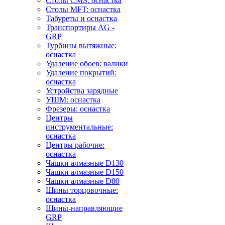
Столы CMS: оснастка
Столы MFT: оснастка
Табуреты и оснастка
Транспортиры AG -
GRP
Турбины вытяжные:
оснастка
Удаление обоев: валики
Удаление покрытий:
оснастка
Устройства зарядные
УШМ: оснастка
Фрезеры: оснастка
Центры
инструментальные:
оснастка
Центры рабочие:
оснастка
Чашки алмазные D130
Чашки алмазные D150
Чашки алмазные D80
Шины торцовочные:
оснастка
Шины-направляющие
GRP