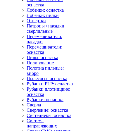
оснастка
Лобзики: оснастка
Лобзики: пилки
Отвертки
Патроны / насадки
сверлильные
Перемешиватели:
насадки
Перемешиватели:
оснастка
Пилы: оснастка
Полирование
Полотна пильные:
вибро
Пылесосы: оснастка
Рубанки PLP: оснастка
Рубанки плотницкие:
оснастка
Рубанки: оснастка
Сверла
Сверление: оснастка
Систейнеры: оснастка
Система
направляющих