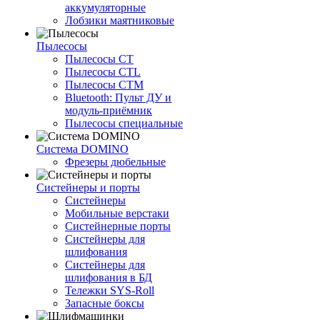
аккумуляторные
Лобзики маятниковые
Пылесосы
Пылесосы CT
Пылесосы CTL
Пылесосы CTM
Bluetooth: Пульт ДУ и
модуль-приёмник
Пылесосы специальные
Система DOMINO
Фрезеры дюбельные
Систейнеры и порты
Систейнеры
Мобильные верстаки
Систейнерные порты
Систейнеры для
шлифования
Систейнеры для
шлифования в БД
Тележки SYS-Roll
Запасные боксы