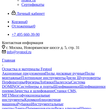
Новости
Сертификаты
Личный кабинет
Корзина
0
Отложенные
0
+7 495 660-39-90
Контактная информация
г. Москва, Новорязанское шоссе д. 5, стр. 31
info@systool.ru
Главная
-
Оснастка и материалы Festool
Акционные предложения
Пилы дисковые ручные
Пилы
монтажные
Плотницкие инструменты
Дрели Шуруповерты
Перфораторы
Фрезеры
Лобзики
Пылесосы
Система
DOMINO
Систейнеры и порты
Шлифмашинки
Шлифмашинки
пневмо
Зачистка и шлифование
Станки CMS,
MFT
Многофункциональные
инструменты
Кромкооблицовочная
машинка
Рубанки
Инструментальные
центры
Лампы
Перемешиватели
Резка алмазная
Шины-