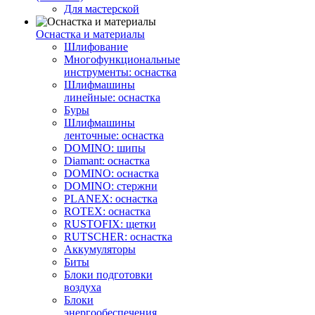
Для мастерской
Оснастка и материалы
Шлифование
Многофункциональные
инструменты: оснастка
Шлифмашины
линейные: оснастка
Буры
Шлифмашины
ленточные: оснастка
DOMINO: шипы
Diamant: оснастка
DOMINO: оснастка
DOMINO: стержни
PLANEX: оснастка
ROTEX: оснастка
RUSTOFIX: щетки
RUTSCHER: оснастка
Аккумуляторы
Биты
Блоки подготовки
воздуха
Блоки
энергообеспечения