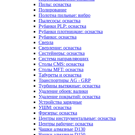
Пилы: оснастка
Полирование
Полотна пильные: вибро
Пылесосы: оснастка
Рубанки PLP: оснастка
Рубанки плотницкие: оснастка
Рубанки: оснастка
Сверла
Сверление: оснастка
Систейнеры: оснастка
Система направляющих
Столы CMS: оснастка
Столы MFT: оснастка
Табуреты и оснастка
Транспортиры AG - GRP
Турбины вытяжные: оснастка
Удаление обоев: валики
Удаление покрытий: оснастка
Устройства зарядные
УШМ: оснастка
Фрезеры: оснастка
Центры инструментальные: оснастка
Центры рабочие: оснастка
Чашки алмазные D130
Чашки алмазные D150