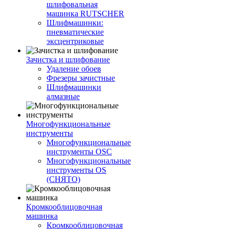
шлифовальная
машинка RUTSCHER
Шлифмашинки:
пневматические
эксцентриковые
Зачистка и шлифование
Удаление обоев
Фрезеры зачистные
Шлифмашинки
алмазные
Многофункциональные
инструменты
Многофункциональные
инструменты OSC
Многофункциональные
инструменты OS
(СНЯТО)
Кромкооблицовочная
машинка
Кромкооблицовочная