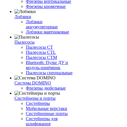
Фрезеры вертикальные
Фрезеры кромочные
Лобзики
Лобзики
аккумуляторные
Лобзики маятниковые
Пылесосы
Пылесосы CT
Пылесосы CTL
Пылесосы CTM
Bluetooth: Пульт ДУ и
модуль-приёмник
Пылесосы специальные
Система DOMINO
Фрезеры дюбельные
Систейнеры и порты
Систейнеры
Мобильные верстаки
Систейнерные порты
Систейнеры для
шлифования