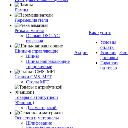
Лампы
Перемешиватели
Резка алмазная
Как купить
Diamant DSC-AG
отрезная
Условия
оплаты
Шины-направляющие
Акции
Условия
Зап
Шины
доставки
Шины-направляющие
Гарантия
торцовочные
на товар
Станки CMS, MFT
Столы MFT
Товары с атрибутикой
(Фаншоп)
Для мастерской
Оснастка и материалы
Шлифование