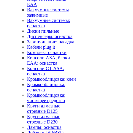
EAA
Вакуумные системы
зажимные
Вакуумные системы:
оснастка
Диски пильные
Диспенсеры: оснастка
Завинчивание: насадка
Кабели plug it
Комплект оснастки
Консоли ASA, блоки
EAA: оснастка
Консоли CT-ASA:
оснастка
Кромкооблицовка: клеи
Кромкооблицовка:
оснастка
Кромкооблицовка:
чистящее средство
Круги алмазные
отрезные D125
Круги алмазные
отрезные D230
Лампы: оснастка
Лобзики JSP/BSP: