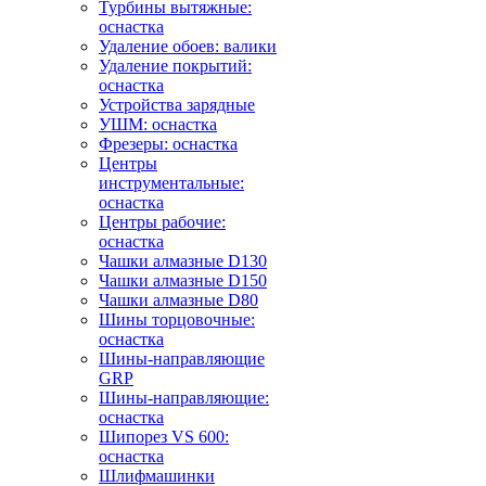
Турбины вытяжные:
оснастка
Удаление обоев: валики
Удаление покрытий:
оснастка
Устройства зарядные
УШМ: оснастка
Фрезеры: оснастка
Центры
инструментальные:
оснастка
Центры рабочие:
оснастка
Чашки алмазные D130
Чашки алмазные D150
Чашки алмазные D80
Шины торцовочные:
оснастка
Шины-направляющие
GRP
Шины-направляющие:
оснастка
Шипорез VS 600:
оснастка
Шлифмашинки