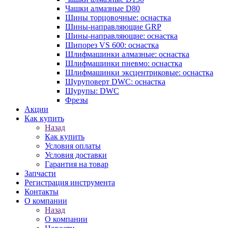
Чашки алмазные D80
Шины торцовочные: оснастка
Шины-направляющие GRP
Шины-направляющие: оснастка
Шипорез VS 600: оснастка
Шлифмашинки алмазные: оснастка
Шлифмашинки пневмо: оснастка
Шлифмашинки эксцентриковые: оснастка
Шуруповерт DWC: оснастка
Шурупы: DWC
Фрезы
Акции
Как купить
Назад
Как купить
Условия оплаты
Условия доставки
Гарантия на товар
Запчасти
Регистрация инструмента
Контакты
О компании
Назад
О компании