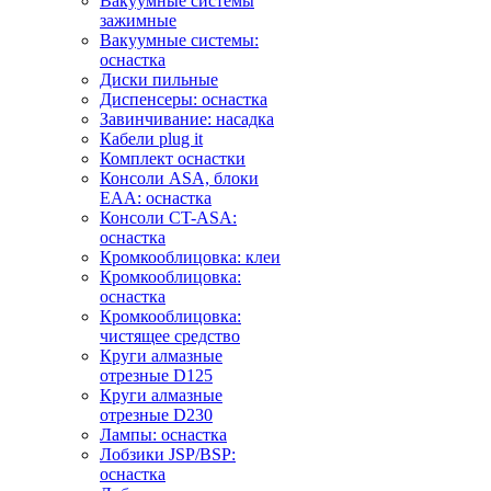
Вакуумные системы
зажимные
Вакуумные системы:
оснастка
Диски пильные
Диспенсеры: оснастка
Завинчивание: насадка
Кабели plug it
Комплект оснастки
Консоли ASA, блоки
EAA: оснастка
Консоли CT-ASA:
оснастка
Кромкооблицовка: клеи
Кромкооблицовка:
оснастка
Кромкооблицовка:
чистящее средство
Круги алмазные
отрезные D125
Круги алмазные
отрезные D230
Лампы: оснастка
Лобзики JSP/BSP:
оснастка