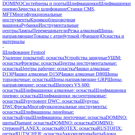
DOMINO
Систейнеры и порты
Шлифмашинки
Шлифмашинки
пневмо
Зачистка и шлифование
Станки CMS,
MFT
Многофункциональные
инструменты
Кромкооблицовочная
машинка
Рубанки
Инструментальные
центры
Лампы
Перемешиватели
Резка алмазная
Шины-
направляющие
Товары с атрибутикой (Фаншоп)
Оснастка и
материалы
-
Шлифование Festool
Удаление покрытий: оснастка
Устройства зарядные
УШМ:
оснастка
Фрезеры: оснастка
Центры инструментальные:
оснастка
Центры рабочие: оснастка
Чашки алмазные
D130
Чашки алмазные D150
Чашки алмазные D80
Шины
торцовочные: оснастка
Шины-направляющие GRP
Шины-
направляющие: оснастка
Шипорез VS 600:
оснастка
Шлифмашинки алмазные: оснастка
Шлифмашинки
пневмо: оснастка
Шлифмашинки эксцентриковые:
оснастка
Шуруповерт DWC: оснастка
Шурупы:
DWC
Фрезы
Многофункциональные инструменты:
оснастка
Шлифмашины линейные:
оснастка
Буры
Шлифмашины ленточные: оснастка
DOMINO:
шипы
Diamant: оснастка
DOMINO: оснастка
DOMINO:
стержни
PLANEX: оснастка
ROTEX: оснастка
RUSTOFIX:
щетки
RUTSCHER: оснастка
Аккумуляторы
Биты
Блоки