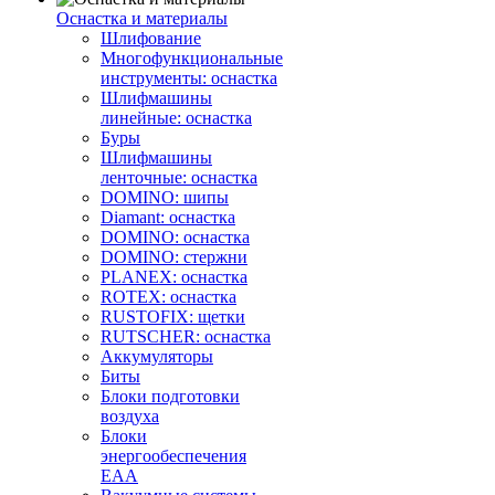
Оснастка и материалы
Шлифование
Многофункциональные
инструменты: оснастка
Шлифмашины
линейные: оснастка
Буры
Шлифмашины
ленточные: оснастка
DOMINO: шипы
Diamant: оснастка
DOMINO: оснастка
DOMINO: стержни
PLANEX: оснастка
ROTEX: оснастка
RUSTOFIX: щетки
RUTSCHER: оснастка
Аккумуляторы
Биты
Блоки подготовки
воздуха
Блоки
энергообеспечения
EAA