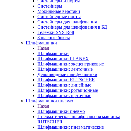
Систейнеры и порты
Систейнеры
Мобильные верстаки
Систейнерные порты
Систейнеры для шлифования
Систейнеры для шлифования в БД
Тележки SYS-Roll
Запасные боксы
Шлифмашинки
Назад
Шлифмашинки
Шлифмашинки PLANEX
Шлифмашинки: эксцентриковые
Шлифмашинки: ленточные
Дельтавидные шлифмашинки
Шлифмашинки RUTSCHER
Шлифмашинки: линейные
Шлифмашинки: ротационные
Шлифмашинки: щеточные
Шлифмашинки пневмо
Назад
Шлифмашинки пневмо
Пневматическая шлифовальная машинка
RUTSCHER
Шлифмашинки: пневматические