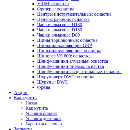
УШМ: оснастка
Фрезеры: оснастка
Центры инструментальные: оснастка
Центры рабочие: оснастка
Чашки алмазные D130
Чашки алмазные D150
Чашки алмазные D80
Шины торцовочные: оснастка
Шины-направляющие GRP
Шины-направляющие: оснастка
Шипорез VS 600: оснастка
Шлифмашинки алмазные: оснастка
Шлифмашинки пневмо: оснастка
Шлифмашинки эксцентриковые: оснастка
Шуруповерт DWC: оснастка
Шурупы: DWC
Фрезы
Акции
Как купить
Назад
Как купить
Условия оплаты
Условия доставки
Гарантия на товар
Запчасти