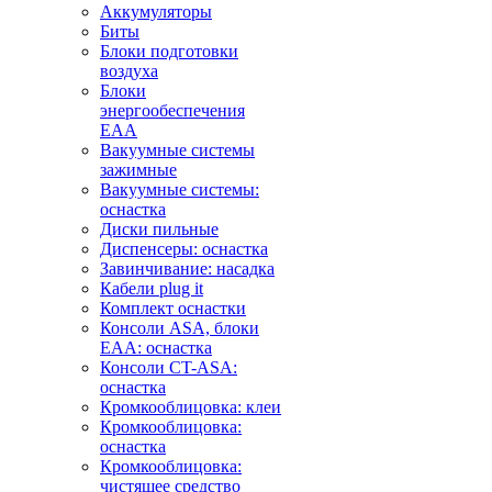
Аккумуляторы
Биты
Блоки подготовки
воздуха
Блоки
энергообеспечения
EAA
Вакуумные системы
зажимные
Вакуумные системы:
оснастка
Диски пильные
Диспенсеры: оснастка
Завинчивание: насадка
Кабели plug it
Комплект оснастки
Консоли ASA, блоки
EAA: оснастка
Консоли CT-ASA:
оснастка
Кромкооблицовка: клеи
Кромкооблицовка:
оснастка
Кромкооблицовка:
чистящее средство