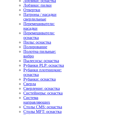
Лобзики: оснастка
Лобзики: пилки
Отвертки
Патроны / насадки
сверлильные
Перемешиватели:
насадки
Перемешиватели:
оснастка
Пилы: оснастка
Полирование
Полотна пильные:
вибро
Пылесосы: оснастка
Рубанки PLP: оснастка
Рубанки плотницкие:
оснастка
Рубанки: оснастка
Сверла
Сверление: оснастка
Систейнеры: оснастка
Система
направляющих
Столы CMS: оснастка
Столы MFT: оснастка