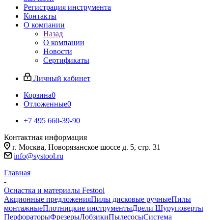
Регистрация инструмента
Контакты
О компании
Назад
О компании
Новости
Сертификаты
Личный кабинет
Корзина
0
Отложенные
0
+7 495 660-39-90
Контактная информация
г. Москва, Новорязанское шоссе д. 5, стр. 31
info@systool.ru
Главная
-
Оснастка и материалы Festool
Акционные предложения
Пилы дисковые ручные
Пилы
монтажные
Плотницкие инструменты
Дрели Шуруповерты
Перфораторы
Фрезеры
Лобзики
Пылесосы
Система