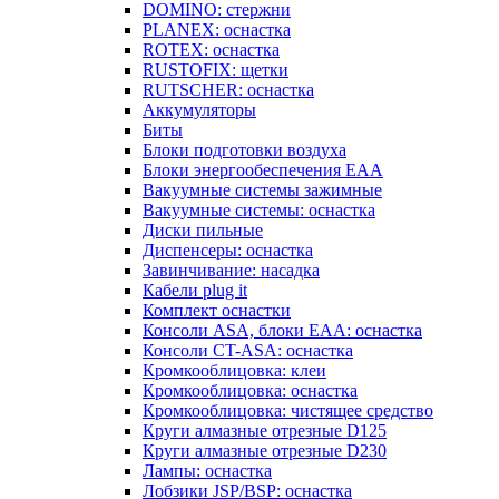
DOMINO: стержни
PLANEX: оснастка
ROTEX: оснастка
RUSTOFIX: щетки
RUTSCHER: оснастка
Аккумуляторы
Биты
Блоки подготовки воздуха
Блоки энергообеспечения EAA
Вакуумные системы зажимные
Вакуумные системы: оснастка
Диски пильные
Диспенсеры: оснастка
Завинчивание: насадка
Кабели plug it
Комплект оснастки
Консоли ASA, блоки EAA: оснастка
Консоли CT-ASA: оснастка
Кромкооблицовка: клеи
Кромкооблицовка: оснастка
Кромкооблицовка: чистящее средство
Круги алмазные отрезные D125
Круги алмазные отрезные D230
Лампы: оснастка
Лобзики JSP/BSP: оснастка