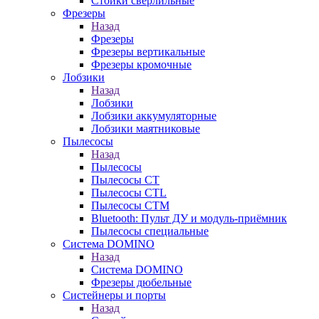
Стойки сверлильные
Фрезеры
Назад
Фрезеры
Фрезеры вертикальные
Фрезеры кромочные
Лобзики
Назад
Лобзики
Лобзики аккумуляторные
Лобзики маятниковые
Пылесосы
Назад
Пылесосы
Пылесосы CT
Пылесосы CTL
Пылесосы CTM
Bluetooth: Пульт ДУ и модуль-приёмник
Пылесосы специальные
Система DOMINO
Назад
Система DOMINO
Фрезеры дюбельные
Систейнеры и порты
Назад