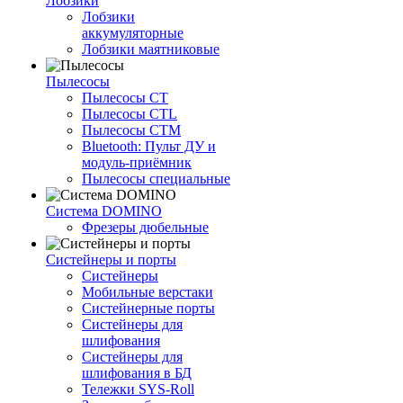
Лобзики
Лобзики
аккумуляторные
Лобзики маятниковые
Пылесосы
Пылесосы CT
Пылесосы CTL
Пылесосы CTM
Bluetooth: Пульт ДУ и
модуль-приёмник
Пылесосы специальные
Система DOMINO
Фрезеры дюбельные
Систейнеры и порты
Систейнеры
Мобильные верстаки
Систейнерные порты
Систейнеры для
шлифования
Систейнеры для
шлифования в БД
Тележки SYS-Roll