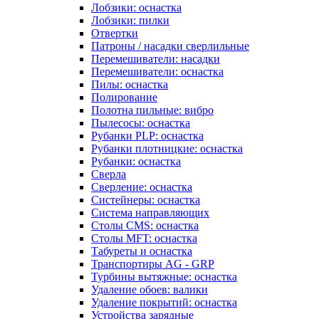
Лобзики: оснастка
Лобзики: пилки
Отвертки
Патроны / насадки сверлильные
Перемешиватели: насадки
Перемешиватели: оснастка
Пилы: оснастка
Полирование
Полотна пильные: вибро
Пылесосы: оснастка
Рубанки PLP: оснастка
Рубанки плотницкие: оснастка
Рубанки: оснастка
Сверла
Сверление: оснастка
Систейнеры: оснастка
Система направляющих
Столы CMS: оснастка
Столы MFT: оснастка
Табуреты и оснастка
Транспортиры AG - GRP
Турбины вытяжные: оснастка
Удаление обоев: валики
Удаление покрытий: оснастка
Устройства зарядные