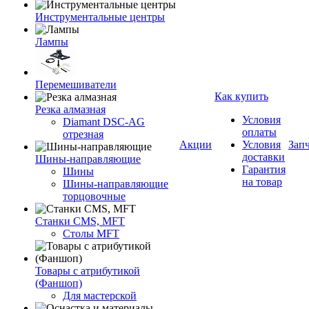
Инструментальные центры
Лампы
Перемешиватели
Как купить
Резка алмазная
Условия
Diamant DSC-AG
оплаты
отрезная
Акции
Условия
Зап
доставки
Шины-направляющие
Гарантия
Шины
на товар
Шины-направляющие
торцовочные
Станки CMS, MFT
Столы MFT
Товары с атрибутикой
(Фаншоп)
Для мастерской