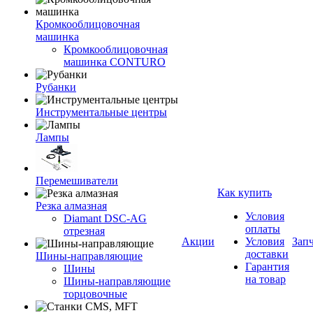
Кромкооблицовочная
машинка
Кромкооблицовочная
машинка CONTURO
Рубанки
Инструментальные центры
Лампы
Перемешиватели
Как купить
Резка алмазная
Условия
Diamant DSC-AG
оплаты
отрезная
Акции
Условия
Зап
доставки
Шины-направляющие
Гарантия
Шины
на товар
Шины-направляющие
торцовочные