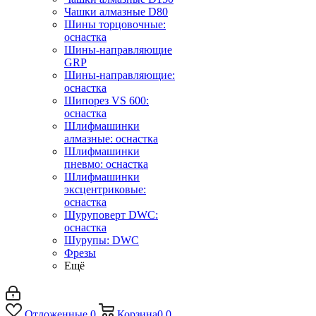
Чашки алмазные D80
Шины торцовочные:
оснастка
Шины-направляющие
GRP
Шины-направляющие:
оснастка
Шипорез VS 600:
оснастка
Шлифмашинки
алмазные: оснастка
Шлифмашинки
пневмо: оснастка
Шлифмашинки
эксцентриковые:
оснастка
Шуруповерт DWC:
оснастка
Шурупы: DWC
Фрезы
Ещё
Отложенные
0
Корзина
0
0