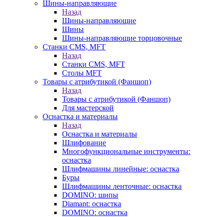
Шины-направляющие
Назад
Шины-направляющие
Шины
Шины-направляющие торцовочные
Станки CMS, MFT
Назад
Станки CMS, MFT
Столы MFT
Товары с атрибутикой (Фаншоп)
Назад
Товары с атрибутикой (Фаншоп)
Для мастерской
Оснастка и материалы
Назад
Оснастка и материалы
Шлифование
Многофункциональные инструменты:
оснастка
Шлифмашины линейные: оснастка
Буры
Шлифмашины ленточные: оснастка
DOMINO: шипы
Diamant: оснастка
DOMINO: оснастка