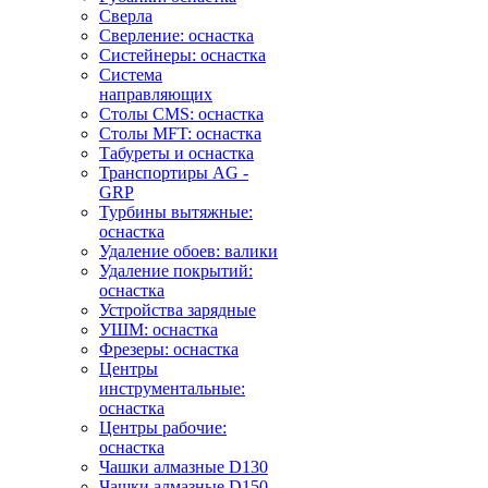
Сверла
Сверление: оснастка
Систейнеры: оснастка
Система
направляющих
Столы CMS: оснастка
Столы MFT: оснастка
Табуреты и оснастка
Транспортиры AG -
GRP
Турбины вытяжные:
оснастка
Удаление обоев: валики
Удаление покрытий:
оснастка
Устройства зарядные
УШМ: оснастка
Фрезеры: оснастка
Центры
инструментальные:
оснастка
Центры рабочие:
оснастка
Чашки алмазные D130
Чашки алмазные D150