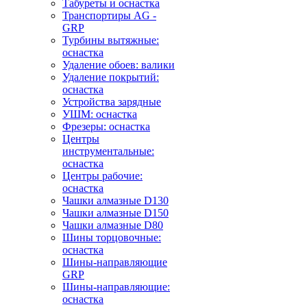
Табуреты и оснастка
Транспортиры AG -
GRP
Турбины вытяжные:
оснастка
Удаление обоев: валики
Удаление покрытий:
оснастка
Устройства зарядные
УШМ: оснастка
Фрезеры: оснастка
Центры
инструментальные:
оснастка
Центры рабочие:
оснастка
Чашки алмазные D130
Чашки алмазные D150
Чашки алмазные D80
Шины торцовочные:
оснастка
Шины-направляющие
GRP
Шины-направляющие:
оснастка