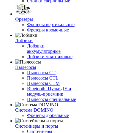
Стойки сверлильные
Фрезеры
Фрезеры вертикальные
Фрезеры кромочные
Лобзики
Лобзики
аккумуляторные
Лобзики маятниковые
Пылесосы
Пылесосы CT
Пылесосы CTL
Пылесосы CTM
Bluetooth: Пульт ДУ и
модуль-приёмник
Пылесосы специальные
Система DOMINO
Фрезеры дюбельные
Систейнеры и порты
Систейнеры