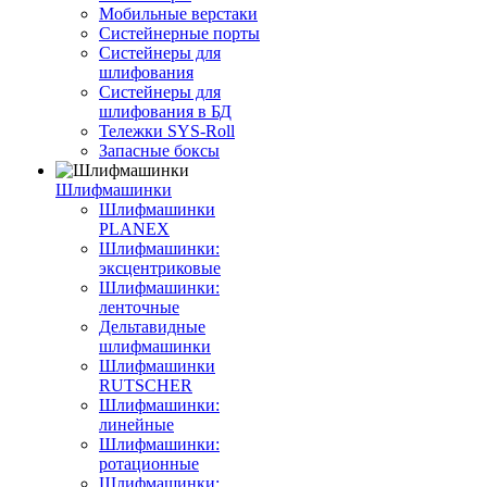
Мобильные верстаки
Систейнерные порты
Систейнеры для
шлифования
Систейнеры для
шлифования в БД
Тележки SYS-Roll
Запасные боксы
Шлифмашинки
Шлифмашинки
PLANEX
Шлифмашинки:
эксцентриковые
Шлифмашинки:
ленточные
Дельтавидные
шлифмашинки
Шлифмашинки
RUTSCHER
Шлифмашинки:
линейные
Шлифмашинки:
ротационные
Шлифмашинки: