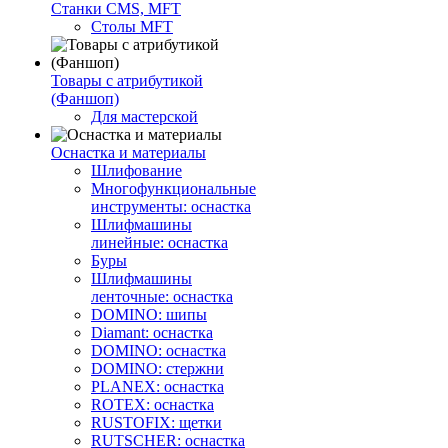
Станки CMS, MFT
Столы MFT
Товары с атрибутикой
(Фаншоп)
Для мастерской
Оснастка и материалы
Шлифование
Многофункциональные
инструменты: оснастка
Шлифмашины
линейные: оснастка
Буры
Шлифмашины
ленточные: оснастка
DOMINO: шипы
Diamant: оснастка
DOMINO: оснастка
DOMINO: стержни
PLANEX: оснастка
ROTEX: оснастка
RUSTOFIX: щетки
RUTSCHER: оснастка