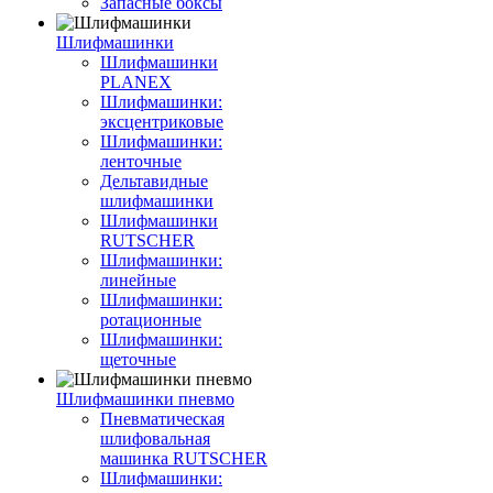
Запасные боксы
Шлифмашинки
Шлифмашинки
PLANEX
Шлифмашинки:
эксцентриковые
Шлифмашинки:
ленточные
Дельтавидные
шлифмашинки
Шлифмашинки
RUTSCHER
Шлифмашинки:
линейные
Шлифмашинки:
ротационные
Шлифмашинки:
щеточные
Шлифмашинки пневмо
Пневматическая
шлифовальная
машинка RUTSCHER
Шлифмашинки: