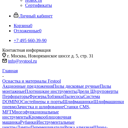
Новости
Сертификаты
Личный кабинет
Корзина
0
Отложенные
0
+7 495 660-39-90
Контактная информация
г. Москва, Новорязанское шоссе д. 5, стр. 31
info@systool.ru
Главная
-
Оснастка и материалы Festool
Акционные предложения
Пилы дисковые ручные
Пилы
монтажные
Плотницкие инструменты
Дрели Шуруповерты
Перфораторы
Фрезеры
Лобзики
Пылесосы
Система
DOMINO
Систейнеры и порты
Шлифмашинки
Шлифмашинки
пневмо
Зачистка и шлифование
Станки CMS,
MFT
Многофункциональные
инструменты
Кромкооблицовочная
машинка
Рубанки
Инструментальные
центры
Лампы
Перемешиватели
Резка алмазная
Шины-