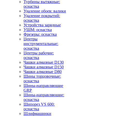
Турбины вытяжные:
оснастка
Удаление обоев: валики
Удаление покрытий:
оснастка
Устройства зарядные
УШМ: оснастка
Фрезеры: оснастка
Центры
инструментальные:
оснастка
Центры рабочие:
оснастка
Чашки алмазные D130
Чашки алмазные D150
Чашки алмазные D80
Шины торцовочные:
оснастка
Шины-направляющие
GRP
Шины-направляющие:
оснастка
Шипорез VS 600:
оснастка
Шлифмашинки