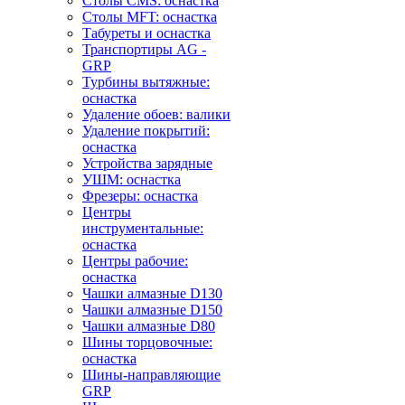
Столы CMS: оснастка
Столы MFT: оснастка
Табуреты и оснастка
Транспортиры AG -
GRP
Турбины вытяжные:
оснастка
Удаление обоев: валики
Удаление покрытий:
оснастка
Устройства зарядные
УШМ: оснастка
Фрезеры: оснастка
Центры
инструментальные:
оснастка
Центры рабочие:
оснастка
Чашки алмазные D130
Чашки алмазные D150
Чашки алмазные D80
Шины торцовочные:
оснастка
Шины-направляющие
GRP