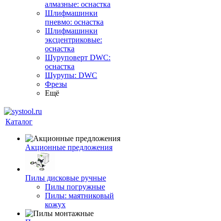
алмазные: оснастка
Шлифмашинки
пневмо: оснастка
Шлифмашинки
эксцентриковые:
оснастка
Шуруповерт DWC:
оснастка
Шурупы: DWC
Фрезы
Ещё
Каталог
Акционные предложения
Пилы дисковые ручные
Пилы погружные
Пилы: маятниковый
кожух