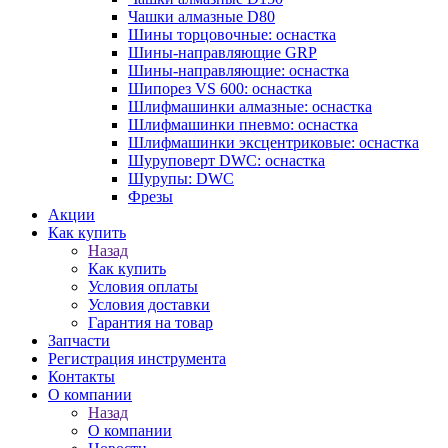
Чашки алмазные D80
Шины торцовочные: оснастка
Шины-направляющие GRP
Шины-направляющие: оснастка
Шипорез VS 600: оснастка
Шлифмашинки алмазные: оснастка
Шлифмашинки пневмо: оснастка
Шлифмашинки эксцентриковые: оснастка
Шуруповерт DWC: оснастка
Шурупы: DWC
Фрезы
Акции
Как купить
Назад
Как купить
Условия оплаты
Условия доставки
Гарантия на товар
Запчасти
Регистрация инструмента
Контакты
О компании
Назад
О компании