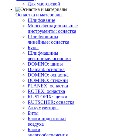
Для мастерской
Оснастка и материалы
Шлифование
Многофункциональные
инструменты: оснастка
Шлифмашины
линейные: оснастка
Буры
Шлифмашины
ленточные: оснастка
DOMINO: шипы
Diamant: оснастка
DOMINO: оснастка
DOMINO: стержни
PLANEX: оснастка
ROTEX: оснастка
RUSTOFIX: щетки
RUTSCHER: оснастка
Аккумуляторы
Биты
Блоки подготовки
воздуха
Блоки
энергообеспечения