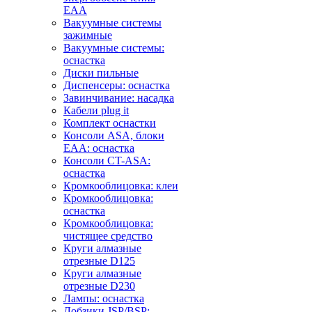
EAA
Вакуумные системы
зажимные
Вакуумные системы:
оснастка
Диски пильные
Диспенсеры: оснастка
Завинчивание: насадка
Кабели plug it
Комплект оснастки
Консоли ASA, блоки
EAA: оснастка
Консоли CT-ASA:
оснастка
Кромкооблицовка: клеи
Кромкооблицовка:
оснастка
Кромкооблицовка:
чистящее средство
Круги алмазные
отрезные D125
Круги алмазные
отрезные D230
Лампы: оснастка
Лобзики JSP/BSP: