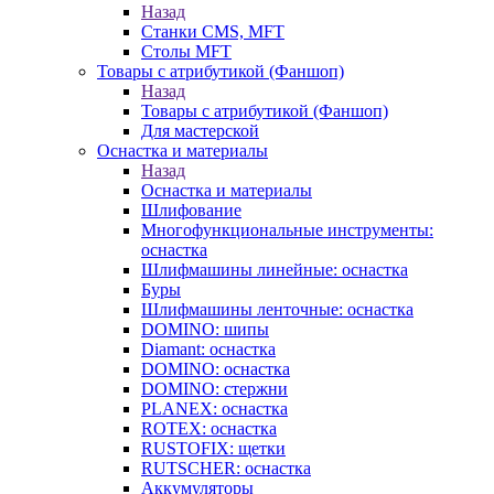
Назад
Станки CMS, MFT
Столы MFT
Товары с атрибутикой (Фаншоп)
Назад
Товары с атрибутикой (Фаншоп)
Для мастерской
Оснастка и материалы
Назад
Оснастка и материалы
Шлифование
Многофункциональные инструменты:
оснастка
Шлифмашины линейные: оснастка
Буры
Шлифмашины ленточные: оснастка
DOMINO: шипы
Diamant: оснастка
DOMINO: оснастка
DOMINO: стержни
PLANEX: оснастка
ROTEX: оснастка
RUSTOFIX: щетки
RUTSCHER: оснастка
Аккумуляторы