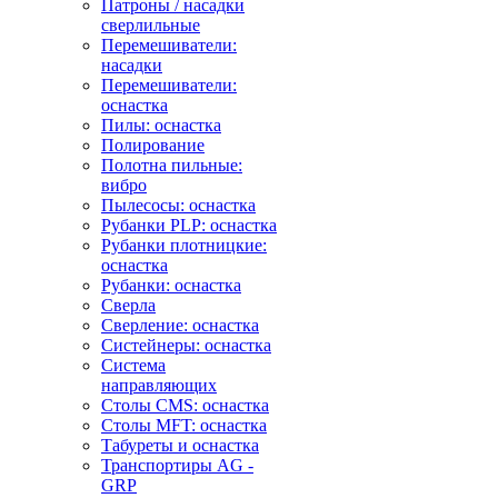
Патроны / насадки
сверлильные
Перемешиватели:
насадки
Перемешиватели:
оснастка
Пилы: оснастка
Полирование
Полотна пильные:
вибро
Пылесосы: оснастка
Рубанки PLP: оснастка
Рубанки плотницкие:
оснастка
Рубанки: оснастка
Сверла
Сверление: оснастка
Систейнеры: оснастка
Система
направляющих
Столы CMS: оснастка
Столы MFT: оснастка
Табуреты и оснастка
Транспортиры AG -
GRP