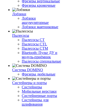
Фрезеры вертикальные
Фрезеры кромочные
Лобзики
Лобзики
аккумуляторные
Лобзики маятниковые
Пылесосы
Пылесосы CT
Пылесосы CTL
Пылесосы CTM
Bluetooth: Пульт ДУ и
модуль-приёмник
Пылесосы специальные
Система DOMINO
Фрезеры дюбельные
Систейнеры и порты
Систейнеры
Мобильные верстаки
Систейнерные порты
Систейнеры для
шлифования