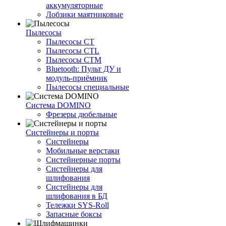
аккумуляторные
Лобзики маятниковые
Пылесосы
Пылесосы CT
Пылесосы CTL
Пылесосы CTM
Bluetooth: Пульт ДУ и
модуль-приёмник
Пылесосы специальные
Система DOMINO
Фрезеры дюбельные
Систейнеры и порты
Систейнеры
Мобильные верстаки
Систейнерные порты
Систейнеры для
шлифования
Систейнеры для
шлифования в БД
Тележки SYS-Roll
Запасные боксы