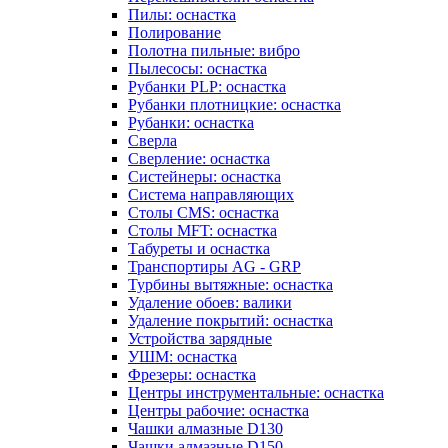
Пилы: оснастка
Полирование
Полотна пильные: вибро
Пылесосы: оснастка
Рубанки PLP: оснастка
Рубанки плотницкие: оснастка
Рубанки: оснастка
Сверла
Сверление: оснастка
Систейнеры: оснастка
Система направляющих
Столы CMS: оснастка
Столы MFT: оснастка
Табуреты и оснастка
Транспортиры AG - GRP
Турбины вытяжные: оснастка
Удаление обоев: валики
Удаление покрытий: оснастка
Устройства зарядные
УШМ: оснастка
Фрезеры: оснастка
Центры инструментальные: оснастка
Центры рабочие: оснастка
Чашки алмазные D130
Чашки алмазные D150