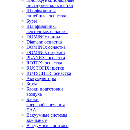
Многофункциональные
инструменты: оснастка
Шлифмашины
линейные: оснастка
Буры
Шлифмашины
ленточные: оснастка
DOMINO: шипы
Diamant: оснастка
DOMINO: оснастка
DOMINO: стержни
PLANEX: оснастка
ROTEX: оснастка
RUSTOFIX: щетки
RUTSCHER: оснастка
Аккумуляторы
Биты
Блоки подготовки
воздуха
Блоки
энергообеспечения
EAA
Вакуумные системы
зажимные
Вакуумные системы: