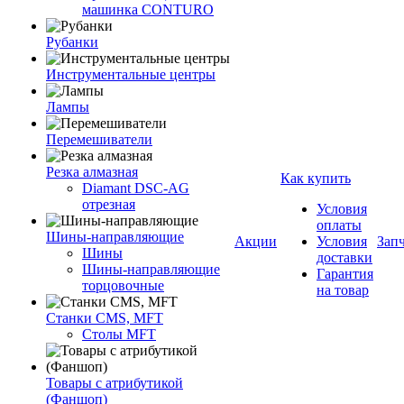
машинка CONTURO
Рубанки
Инструментальные центры
Лампы
Перемешиватели
Резка алмазная
Как купить
Diamant DSC-AG
отрезная
Условия
оплаты
Шины-направляющие
Акции
Условия
Зап
Шины
доставки
Шины-направляющие
Гарантия
торцовочные
на товар
Станки CMS, MFT
Столы MFT
Товары с атрибутикой
(Фаншоп)