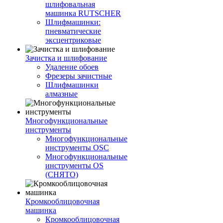
шлифовальная
машинка RUTSCHER
Шлифмашинки:
пневматические
эксцентриковые
Зачистка и шлифование
Удаление обоев
Фрезеры зачистные
Шлифмашинки
алмазные
Многофункциональные
инструменты
Многофункциональные
инструменты OSC
Многофункциональные
инструменты OS
(СНЯТО)
Кромкооблицовочная
машинка
Кромкооблицовочная