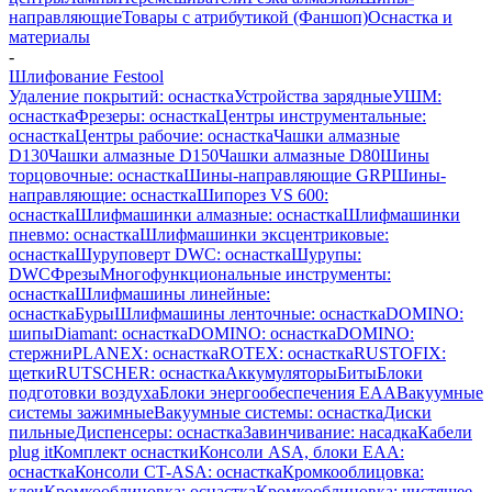
направляющие
Товары с атрибутикой (Фаншоп)
Оснастка и
материалы
-
Шлифование Festool
Удаление покрытий: оснастка
Устройства зарядные
УШМ:
оснастка
Фрезеры: оснастка
Центры инструментальные:
оснастка
Центры рабочие: оснастка
Чашки алмазные
D130
Чашки алмазные D150
Чашки алмазные D80
Шины
торцовочные: оснастка
Шины-направляющие GRP
Шины-
направляющие: оснастка
Шипорез VS 600:
оснастка
Шлифмашинки алмазные: оснастка
Шлифмашинки
пневмо: оснастка
Шлифмашинки эксцентриковые:
оснастка
Шуруповерт DWC: оснастка
Шурупы:
DWC
Фрезы
Многофункциональные инструменты:
оснастка
Шлифмашины линейные:
оснастка
Буры
Шлифмашины ленточные: оснастка
DOMINO:
шипы
Diamant: оснастка
DOMINO: оснастка
DOMINO:
стержни
PLANEX: оснастка
ROTEX: оснастка
RUSTOFIX:
щетки
RUTSCHER: оснастка
Аккумуляторы
Биты
Блоки
подготовки воздуха
Блоки энергообеспечения EAA
Вакуумные
системы зажимные
Вакуумные системы: оснастка
Диски
пильные
Диспенсеры: оснастка
Завинчивание: насадка
Кабели
plug it
Комплект оснастки
Консоли ASA, блоки EAA:
оснастка
Консоли CT-ASA: оснастка
Кромкооблицовка:
клеи
Кромкооблицовка: оснастка
Кромкооблицовка: чистящее