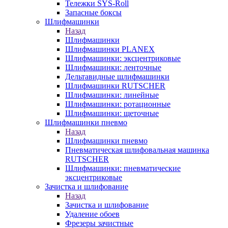
Тележки SYS-Roll
Запасные боксы
Шлифмашинки
Назад
Шлифмашинки
Шлифмашинки PLANEX
Шлифмашинки: эксцентриковые
Шлифмашинки: ленточные
Дельтавидные шлифмашинки
Шлифмашинки RUTSCHER
Шлифмашинки: линейные
Шлифмашинки: ротационные
Шлифмашинки: щеточные
Шлифмашинки пневмо
Назад
Шлифмашинки пневмо
Пневматическая шлифовальная машинка
RUTSCHER
Шлифмашинки: пневматические
эксцентриковые
Зачистка и шлифование
Назад
Зачистка и шлифование
Удаление обоев
Фрезеры зачистные