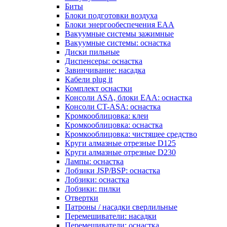
Биты
Блоки подготовки воздуха
Блоки энергообеспечения EAA
Вакуумные системы зажимные
Вакуумные системы: оснастка
Диски пильные
Диспенсеры: оснастка
Завинчивание: насадка
Кабели plug it
Комплект оснастки
Консоли ASA, блоки EAA: оснастка
Консоли CT-ASA: оснастка
Кромкооблицовка: клеи
Кромкооблицовка: оснастка
Кромкооблицовка: чистящее средство
Круги алмазные отрезные D125
Круги алмазные отрезные D230
Лампы: оснастка
Лобзики JSP/BSP: оснастка
Лобзики: оснастка
Лобзики: пилки
Отвертки
Патроны / насадки сверлильные
Перемешиватели: насадки
Перемешиватели: оснастка