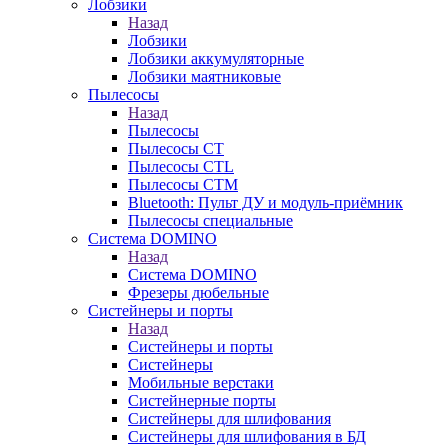
Лобзики
Назад
Лобзики
Лобзики аккумуляторные
Лобзики маятниковые
Пылесосы
Назад
Пылесосы
Пылесосы CT
Пылесосы CTL
Пылесосы CTM
Bluetooth: Пульт ДУ и модуль-приёмник
Пылесосы специальные
Система DOMINO
Назад
Система DOMINO
Фрезеры дюбельные
Систейнеры и порты
Назад
Систейнеры и порты
Систейнеры
Мобильные верстаки
Систейнерные порты
Систейнеры для шлифования
Систейнеры для шлифования в БД