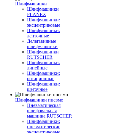
Шлифмашинки
Шлифмашинки
PLANEX
Шлифмашинки:
эксцентриковые
Шлифмашинки:
ленточные
Дельтавидные
шлифмашинки
Шлифмашинки
RUTSCHER
Шлифмашинки:
линейные
Шлифмашинки:
ротационные
Шлифмашинки:
щеточные
Шлифмашинки пневмо
Пневматическая
шлифовальная
машинка RUTSCHER
Шлифмашинки:
пневматические
эксцентриковые