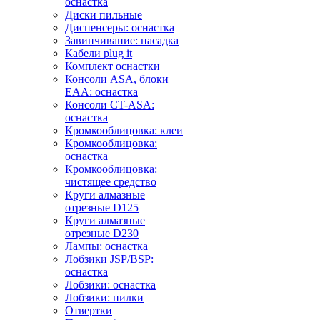
оснастка
Диски пильные
Диспенсеры: оснастка
Завинчивание: насадка
Кабели plug it
Комплект оснастки
Консоли ASA, блоки
EAA: оснастка
Консоли CT-ASA:
оснастка
Кромкооблицовка: клеи
Кромкооблицовка:
оснастка
Кромкооблицовка:
чистящее средство
Круги алмазные
отрезные D125
Круги алмазные
отрезные D230
Лампы: оснастка
Лобзики JSP/BSP:
оснастка
Лобзики: оснастка
Лобзики: пилки
Отвертки