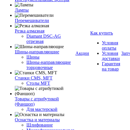
Лампы
Перемешиватели
Резка алмазная
Как купить
Diamant DSC-AG
отрезная
Условия
оплаты
Шины-направляющие
Акции
Условия
Зап
Шины
доставки
Шины-направляющие
Гарантия
торцовочные
на товар
Станки CMS, MFT
Столы MFT
Товары с атрибутикой
(Фаншоп)
Для мастерской
Оснастка и материалы
Шлифование