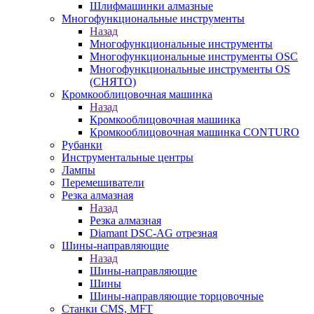
Шлифмашинки алмазные
Многофункциональные инструменты
Назад
Многофункциональные инструменты
Многофункциональные инструменты OSC
Многофункциональные инструменты OS
(СНЯТО)
Кромкооблицовочная машинка
Назад
Кромкооблицовочная машинка
Кромкооблицовочная машинка CONTURO
Рубанки
Инструментальные центры
Лампы
Перемешиватели
Резка алмазная
Назад
Резка алмазная
Diamant DSC-AG отрезная
Шины-направляющие
Назад
Шины-направляющие
Шины
Шины-направляющие торцовочные
Станки CMS, MFT