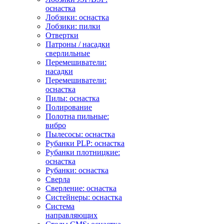
оснастка
Лобзики: оснастка
Лобзики: пилки
Отвертки
Патроны / насадки
сверлильные
Перемешиватели:
насадки
Перемешиватели:
оснастка
Пилы: оснастка
Полирование
Полотна пильные:
вибро
Пылесосы: оснастка
Рубанки PLP: оснастка
Рубанки плотницкие:
оснастка
Рубанки: оснастка
Сверла
Сверление: оснастка
Систейнеры: оснастка
Система
направляющих