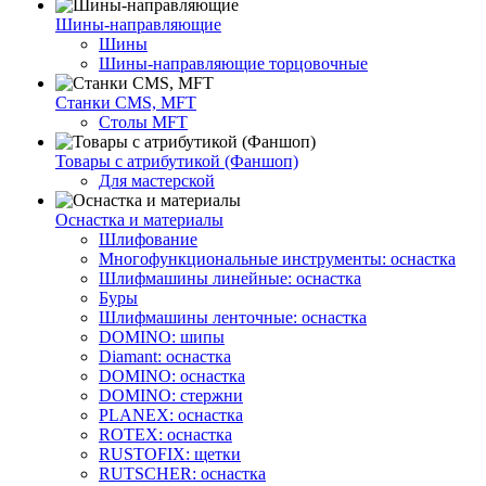
Шины-направляющие
Шины
Шины-направляющие торцовочные
Станки CMS, MFT
Столы MFT
Товары с атрибутикой (Фаншоп)
Для мастерской
Оснастка и материалы
Шлифование
Многофункциональные инструменты: оснастка
Шлифмашины линейные: оснастка
Буры
Шлифмашины ленточные: оснастка
DOMINO: шипы
Diamant: оснастка
DOMINO: оснастка
DOMINO: стержни
PLANEX: оснастка
ROTEX: оснастка
RUSTOFIX: щетки
RUTSCHER: оснастка