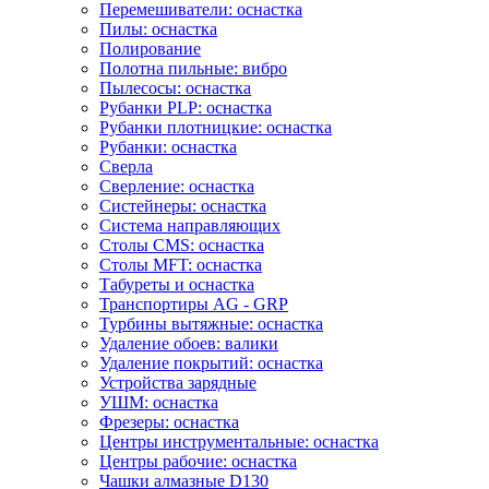
Перемешиватели: оснастка
Пилы: оснастка
Полирование
Полотна пильные: вибро
Пылесосы: оснастка
Рубанки PLP: оснастка
Рубанки плотницкие: оснастка
Рубанки: оснастка
Сверла
Сверление: оснастка
Систейнеры: оснастка
Система направляющих
Столы CMS: оснастка
Столы MFT: оснастка
Табуреты и оснастка
Транспортиры AG - GRP
Турбины вытяжные: оснастка
Удаление обоев: валики
Удаление покрытий: оснастка
Устройства зарядные
УШМ: оснастка
Фрезеры: оснастка
Центры инструментальные: оснастка
Центры рабочие: оснастка
Чашки алмазные D130