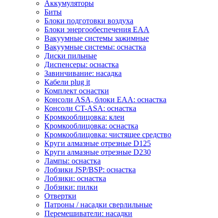
Аккумуляторы
Биты
Блоки подготовки воздуха
Блоки энергообеспечения EAA
Вакуумные системы зажимные
Вакуумные системы: оснастка
Диски пильные
Диспенсеры: оснастка
Завинчивание: насадка
Кабели plug it
Комплект оснастки
Консоли ASA, блоки EAA: оснастка
Консоли CT-ASA: оснастка
Кромкооблицовка: клеи
Кромкооблицовка: оснастка
Кромкооблицовка: чистящее средство
Круги алмазные отрезные D125
Круги алмазные отрезные D230
Лампы: оснастка
Лобзики JSP/BSP: оснастка
Лобзики: оснастка
Лобзики: пилки
Отвертки
Патроны / насадки сверлильные
Перемешиватели: насадки