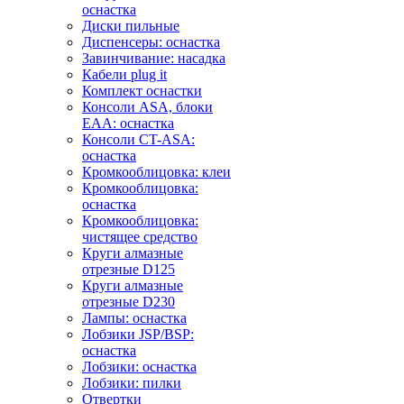
оснастка
Диски пильные
Диспенсеры: оснастка
Завинчивание: насадка
Кабели plug it
Комплект оснастки
Консоли ASA, блоки
EAA: оснастка
Консоли CT-ASA:
оснастка
Кромкооблицовка: клеи
Кромкооблицовка:
оснастка
Кромкооблицовка:
чистящее средство
Круги алмазные
отрезные D125
Круги алмазные
отрезные D230
Лампы: оснастка
Лобзики JSP/BSP:
оснастка
Лобзики: оснастка
Лобзики: пилки
Отвертки