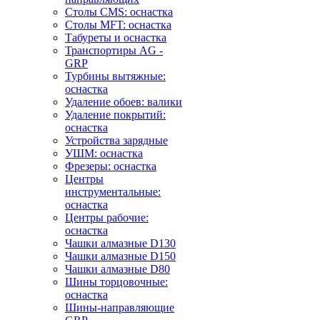
Столы CMS: оснастка
Столы MFT: оснастка
Табуреты и оснастка
Транспортиры AG -
GRP
Турбины вытяжные:
оснастка
Удаление обоев: валики
Удаление покрытий:
оснастка
Устройства зарядные
УШМ: оснастка
Фрезеры: оснастка
Центры
инструментальные:
оснастка
Центры рабочие:
оснастка
Чашки алмазные D130
Чашки алмазные D150
Чашки алмазные D80
Шины торцовочные:
оснастка
Шины-направляющие