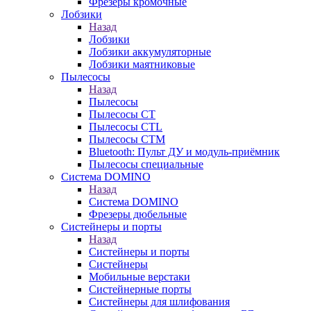
Фрезеры кромочные
Лобзики
Назад
Лобзики
Лобзики аккумуляторные
Лобзики маятниковые
Пылесосы
Назад
Пылесосы
Пылесосы CT
Пылесосы CTL
Пылесосы CTM
Bluetooth: Пульт ДУ и модуль-приёмник
Пылесосы специальные
Система DOMINO
Назад
Система DOMINO
Фрезеры дюбельные
Систейнеры и порты
Назад
Систейнеры и порты
Систейнеры
Мобильные верстаки
Систейнерные порты
Систейнеры для шлифования