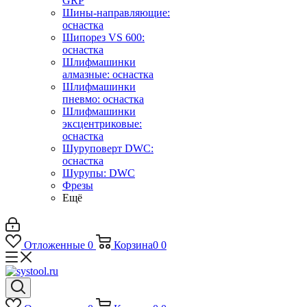
GRP
Шины-направляющие:
оснастка
Шипорез VS 600:
оснастка
Шлифмашинки
алмазные: оснастка
Шлифмашинки
пневмо: оснастка
Шлифмашинки
эксцентриковые:
оснастка
Шуруповерт DWC:
оснастка
Шурупы: DWC
Фрезы
Ещё
Отложенные
0
Корзина
0
0