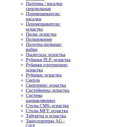
Патроны / насадки
сверлильные
Перемешиватели:
насадки
Перемешиватели:
оснастка
Пилы: оснастка
Полирование
Полотна пильные:
вибро
Пылесосы: оснастка
Рубанки PLP: оснастка
Рубанки плотницкие:
оснастка
Рубанки: оснастка
Сверла
Сверление: оснастка
Систейнеры: оснастка
Система
направляющих
Столы CMS: оснастка
Столы MFT: оснастка
Табуреты и оснастка
Транспортиры AG -
GRP