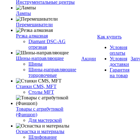
Инструментальные центры
Лампы
Перемешиватели
Резка алмазная
Как купить
Diamant DSC-AG
отрезная
Условия
оплаты
Шины-направляющие
Акции
Условия
Зап
Шины
доставки
Шины-направляющие
Гарантия
торцовочные
на товар
Станки CMS, MFT
Столы MFT
Товары с атрибутикой
(Фаншоп)
Для мастерской
Оснастка и материалы
Шлифование