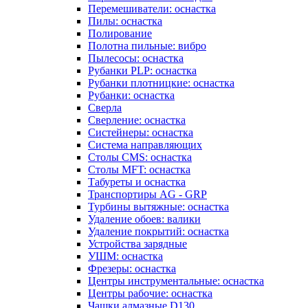
Перемешиватели: оснастка
Пилы: оснастка
Полирование
Полотна пильные: вибро
Пылесосы: оснастка
Рубанки PLP: оснастка
Рубанки плотницкие: оснастка
Рубанки: оснастка
Сверла
Сверление: оснастка
Систейнеры: оснастка
Система направляющих
Столы CMS: оснастка
Столы MFT: оснастка
Табуреты и оснастка
Транспортиры AG - GRP
Турбины вытяжные: оснастка
Удаление обоев: валики
Удаление покрытий: оснастка
Устройства зарядные
УШМ: оснастка
Фрезеры: оснастка
Центры инструментальные: оснастка
Центры рабочие: оснастка
Чашки алмазные D130