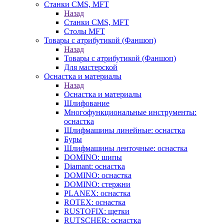
Станки CMS, MFT
Назад
Станки CMS, MFT
Столы MFT
Товары с атрибутикой (Фаншоп)
Назад
Товары с атрибутикой (Фаншоп)
Для мастерской
Оснастка и материалы
Назад
Оснастка и материалы
Шлифование
Многофункциональные инструменты:
оснастка
Шлифмашины линейные: оснастка
Буры
Шлифмашины ленточные: оснастка
DOMINO: шипы
Diamant: оснастка
DOMINO: оснастка
DOMINO: стержни
PLANEX: оснастка
ROTEX: оснастка
RUSTOFIX: щетки
RUTSCHER: оснастка