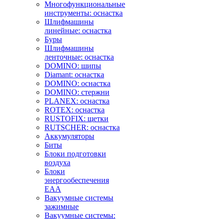
Многофункциональные
инструменты: оснастка
Шлифмашины
линейные: оснастка
Буры
Шлифмашины
ленточные: оснастка
DOMINO: шипы
Diamant: оснастка
DOMINO: оснастка
DOMINO: стержни
PLANEX: оснастка
ROTEX: оснастка
RUSTOFIX: щетки
RUTSCHER: оснастка
Аккумуляторы
Биты
Блоки подготовки
воздуха
Блоки
энергообеспечения
EAA
Вакуумные системы
зажимные
Вакуумные системы: