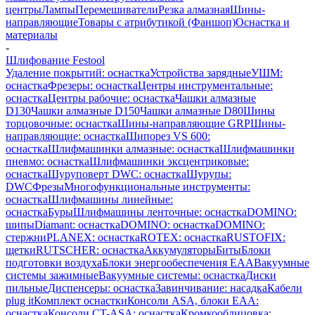
центры
Лампы
Перемешиватели
Резка алмазная
Шины-
направляющие
Товары с атрибутикой (Фаншоп)
Оснастка и
материалы
-
Шлифование Festool
Удаление покрытий: оснастка
Устройства зарядные
УШМ:
оснастка
Фрезеры: оснастка
Центры инструментальные:
оснастка
Центры рабочие: оснастка
Чашки алмазные
D130
Чашки алмазные D150
Чашки алмазные D80
Шины
торцовочные: оснастка
Шины-направляющие GRP
Шины-
направляющие: оснастка
Шипорез VS 600:
оснастка
Шлифмашинки алмазные: оснастка
Шлифмашинки
пневмо: оснастка
Шлифмашинки эксцентриковые:
оснастка
Шуруповерт DWC: оснастка
Шурупы:
DWC
Фрезы
Многофункциональные инструменты:
оснастка
Шлифмашины линейные:
оснастка
Буры
Шлифмашины ленточные: оснастка
DOMINO:
шипы
Diamant: оснастка
DOMINO: оснастка
DOMINO:
стержни
PLANEX: оснастка
ROTEX: оснастка
RUSTOFIX:
щетки
RUTSCHER: оснастка
Аккумуляторы
Биты
Блоки
подготовки воздуха
Блоки энергообеспечения EAA
Вакуумные
системы зажимные
Вакуумные системы: оснастка
Диски
пильные
Диспенсеры: оснастка
Завинчивание: насадка
Кабели
plug it
Комплект оснастки
Консоли ASA, блоки EAA:
оснастка
Консоли CT-ASA: оснастка
Кромкооблицовка: