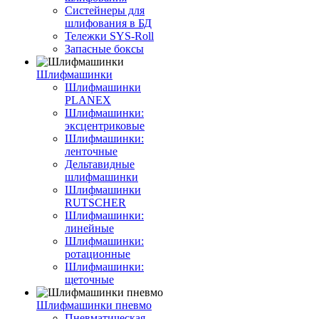
Систейнеры для
шлифования в БД
Тележки SYS-Roll
Запасные боксы
Шлифмашинки
Шлифмашинки
PLANEX
Шлифмашинки:
эксцентриковые
Шлифмашинки:
ленточные
Дельтавидные
шлифмашинки
Шлифмашинки
RUTSCHER
Шлифмашинки:
линейные
Шлифмашинки:
ротационные
Шлифмашинки:
щеточные
Шлифмашинки пневмо
Пневматическая