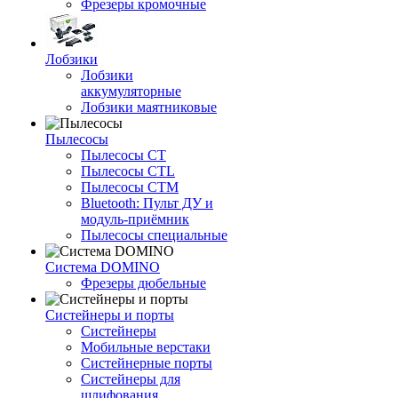
Фрезеры кромочные
Лобзики
Лобзики
аккумуляторные
Лобзики маятниковые
Пылесосы
Пылесосы CT
Пылесосы CTL
Пылесосы CTM
Bluetooth: Пульт ДУ и
модуль-приёмник
Пылесосы специальные
Система DOMINO
Фрезеры дюбельные
Систейнеры и порты
Систейнеры
Мобильные верстаки
Систейнерные порты
Систейнеры для
шлифования