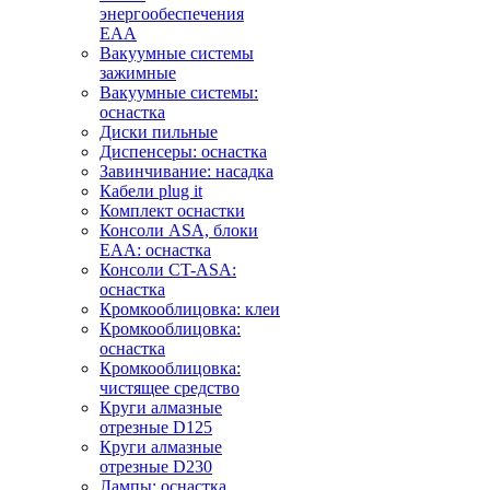
энергообеспечения
EAA
Вакуумные системы
зажимные
Вакуумные системы:
оснастка
Диски пильные
Диспенсеры: оснастка
Завинчивание: насадка
Кабели plug it
Комплект оснастки
Консоли ASA, блоки
EAA: оснастка
Консоли CT-ASA:
оснастка
Кромкооблицовка: клеи
Кромкооблицовка:
оснастка
Кромкооблицовка:
чистящее средство
Круги алмазные
отрезные D125
Круги алмазные
отрезные D230
Лампы: оснастка