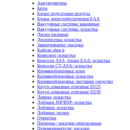
Аккумуляторы
Биты
Блоки подготовки воздуха
Блоки энергообеспечения EAA
Вакуумные системы зажимные
Вакуумные системы: оснастка
Диски пильные
Диспенсеры: оснастка
Завинчивание: насадка
Кабели plug it
Комплект оснастки
Консоли ASA, блоки EAA: оснастка
Консоли CT-ASA: оснастка
Кромкооблицовка: клеи
Кромкооблицовка: оснастка
Кромкооблицовка: чистящее средство
Круги алмазные отрезные D125
Круги алмазные отрезные D230
Лампы: оснастка
Лобзики JSP/BSP: оснастка
Лобзики: оснастка
Лобзики: пилки
Отвертки
Патроны / насадки сверлильные
Перемешиватели: насадки