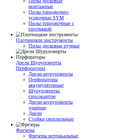
Пилы дисковые
монтажные
Пилы торцовочно-
усовочные SYM
Пилы торцовочные с
протяжкой
Плотницкие инструменты
Пилы дисковые ручные
Дрели Шуруповерты
Перфораторы
Дрели-шуруповерты
Перфораторы
аккумуляторные
Шуруповерты:
гипсокартон
Дрели-шуруповерты
ударные
Дрели
Стойки сверлильные
Фрезеры
Фрезеры вертикальные