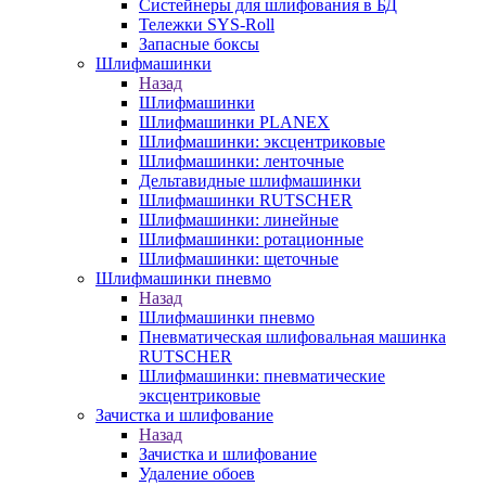
Систейнеры для шлифования в БД
Тележки SYS-Roll
Запасные боксы
Шлифмашинки
Назад
Шлифмашинки
Шлифмашинки PLANEX
Шлифмашинки: эксцентриковые
Шлифмашинки: ленточные
Дельтавидные шлифмашинки
Шлифмашинки RUTSCHER
Шлифмашинки: линейные
Шлифмашинки: ротационные
Шлифмашинки: щеточные
Шлифмашинки пневмо
Назад
Шлифмашинки пневмо
Пневматическая шлифовальная машинка
RUTSCHER
Шлифмашинки: пневматические
эксцентриковые
Зачистка и шлифование
Назад
Зачистка и шлифование
Удаление обоев