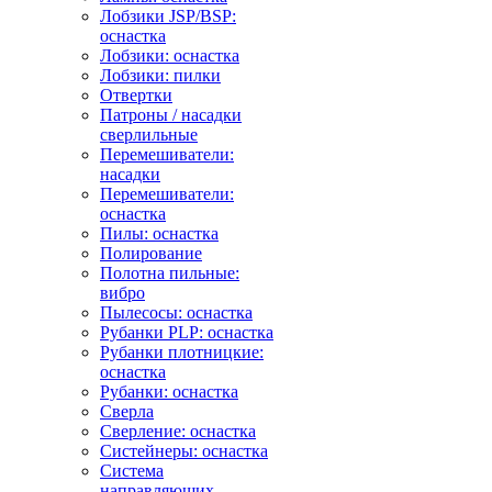
Лобзики JSP/BSP:
оснастка
Лобзики: оснастка
Лобзики: пилки
Отвертки
Патроны / насадки
сверлильные
Перемешиватели:
насадки
Перемешиватели:
оснастка
Пилы: оснастка
Полирование
Полотна пильные:
вибро
Пылесосы: оснастка
Рубанки PLP: оснастка
Рубанки плотницкие:
оснастка
Рубанки: оснастка
Сверла
Сверление: оснастка
Систейнеры: оснастка
Система
направляющих