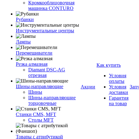
Кромкооблицовочная
машинка CONTURO
Рубанки
Инструментальные центры
Лампы
Перемешиватели
Резка алмазная
Как купить
Diamant DSC-AG
отрезная
Условия
оплаты
Шины-направляющие
Акции
Условия
Зап
Шины
доставки
Шины-направляющие
Гарантия
торцовочные
на товар
Станки CMS, MFT
Столы MFT
Товары с атрибутикой