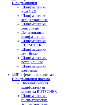
Шлифмашинки
Шлифмашинки
PLANEX
Шлифмашинки:
эксцентриковые
Шлифмашинки:
ленточные
Дельтавидные
шлифмашинки
Шлифмашинки
RUTSCHER
Шлифмашинки:
линейные
Шлифмашинки:
ротационные
Шлифмашинки:
щеточные
Шлифмашинки пневмо
Пневматическая
шлифовальная
машинка RUTSCHER
Шлифмашинки:
пневматические
эксцентриковые