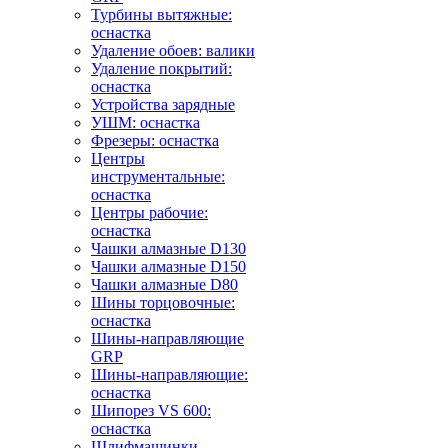
Турбины вытяжные:
оснастка
Удаление обоев: валики
Удаление покрытий:
оснастка
Устройства зарядные
УШМ: оснастка
Фрезеры: оснастка
Центры
инструментальные:
оснастка
Центры рабочие:
оснастка
Чашки алмазные D130
Чашки алмазные D150
Чашки алмазные D80
Шины торцовочные:
оснастка
Шины-направляющие
GRP
Шины-направляющие:
оснастка
Шипорез VS 600:
оснастка
Шлифмашинки