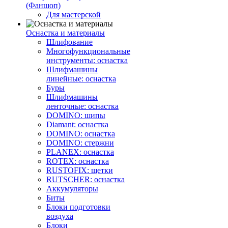
(Фаншоп)
Для мастерской
Оснастка и материалы
Шлифование
Многофункциональные
инструменты: оснастка
Шлифмашины
линейные: оснастка
Буры
Шлифмашины
ленточные: оснастка
DOMINO: шипы
Diamant: оснастка
DOMINO: оснастка
DOMINO: стержни
PLANEX: оснастка
ROTEX: оснастка
RUSTOFIX: щетки
RUTSCHER: оснастка
Аккумуляторы
Биты
Блоки подготовки
воздуха
Блоки