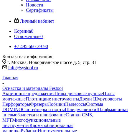
Новости
Сертификаты
Личный кабинет
Корзина
0
Отложенные
0
+7 495 660-39-90
Контактная информация
г. Москва, Новорязанское шоссе д. 5, стр. 31
info@systool.ru
Главная
-
Оснастка и материалы Festool
Акционные предложения
Пилы дисковые ручные
Пилы
монтажные
Плотницкие инструменты
Дрели Шуруповерты
Перфораторы
Фрезеры
Лобзики
Пылесосы
Система
DOMINO
Систейнеры и порты
Шлифмашинки
Шлифмашинки
пневмо
Зачистка и шлифование
Станки CMS,
MFT
Многофункциональные
инструменты
Кромкооблицовочная
машинка
Рубанки
Инструментальные