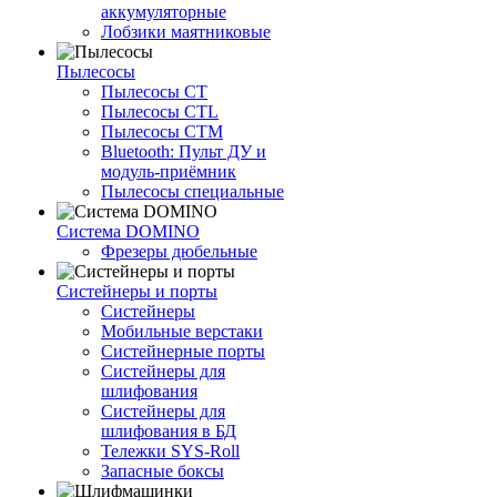
аккумуляторные
Лобзики маятниковые
Пылесосы
Пылесосы CT
Пылесосы CTL
Пылесосы CTM
Bluetooth: Пульт ДУ и
модуль-приёмник
Пылесосы специальные
Система DOMINO
Фрезеры дюбельные
Систейнеры и порты
Систейнеры
Мобильные верстаки
Систейнерные порты
Систейнеры для
шлифования
Систейнеры для
шлифования в БД
Тележки SYS-Roll
Запасные боксы